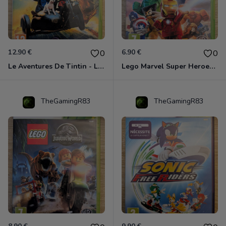
12.90 €
6.90 €
0
0
Le Aventures De Tintin - Le Secret De La Licorne Xbox 360
Lego Marvel Super Heroes Xbox 360
TheGamingR83
TheGamingR83