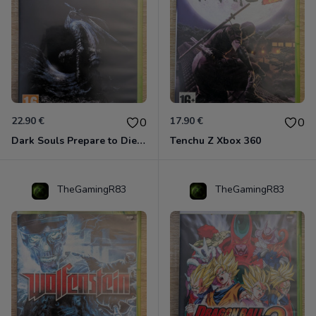
22.90 €
17.90 €
0
0
Dark Souls Prepare to Die Edition XBOX 360
Tenchu Z Xbox 360
TheGamingR83
TheGamingR83