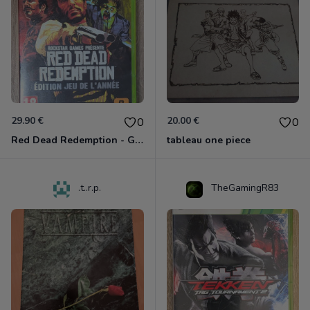
29.90 €
20.00 €
0
0
Red Dead Redemption - Game Of The Year Xbox 360
tableau one piece
.t..r.p.
TheGamingR83