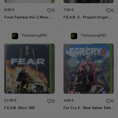
8.90 €
7.90 €
0
0
Final Fantasy Xiii-2 Xbox 360
F.E.A.R. 2 - Project Origin Xbox 360
TheGamingR83
TheGamingR83
17.90 €
4.90 €
0
0
F.E.A.R. Xbox 360
Far Cry 4 - Best Seller Edition Xbox 360