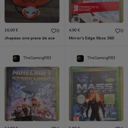
16.00 €
4.90 €
0
0
chapeau one piece de ace
Mirror's Edge Xbox 360
TheGamingR83
TheGamingR83