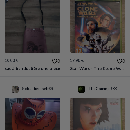
10.00 €
17.90 €
0
0
sac à bandoulière one piece
Star Wars - The Clone Wars - Les Héros De La République Xbox 360
Sébastien seb63
TheGamingR83