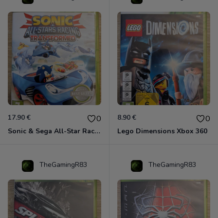
17.90 €
8.90 €
0
0
Sonic & Sega All-Star Racing - Transformed Xbox 360
Lego Dimensions Xbox 360
TheGamingR83
TheGamingR83