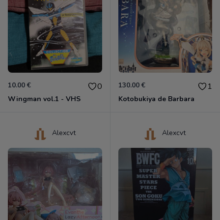
10.00 €
130.00 €
0
1
Wingman vol.1 - VHS
Kotobukiya de Barbara
Alexcvt
Alexcvt