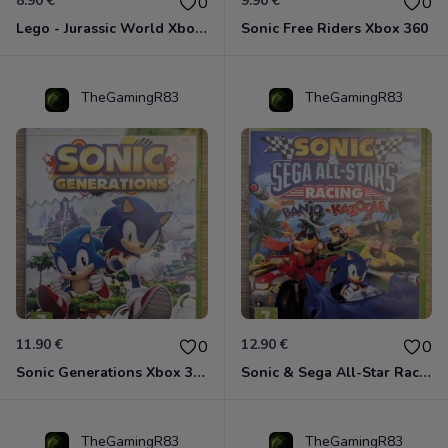
8.90 €
9.90 €
0
0
Lego - Jurassic World Xbox 360
Sonic Free Riders Xbox 360
TheGamingR83
TheGamingR83
11.90 €
12.90 €
0
0
Sonic Generations Xbox 360
Sonic & Sega All-Star Racing avec Banjo-Kazooie Xbox 360
TheGamingR83
TheGamingR83