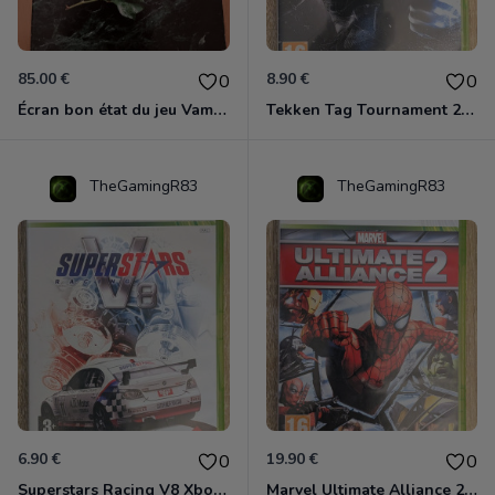
85.00 €
8.90 €
0
0
Écran bon état du jeu Vampire et livre de règles « la mascarade » état d’usage
Tekken Tag Tournament 2 Xbox 360
TheGamingR83
TheGamingR83
6.90 €
19.90 €
0
0
Superstars Racing V8 Xbox 360
Marvel Ultimate Alliance 2 Xbox 360