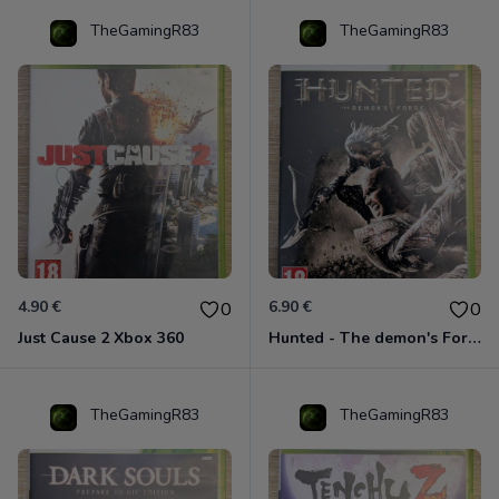
TheGamingR83
TheGamingR83
4.90 €
6.90 €
0
0
Just Cause 2 Xbox 360
Hunted - The demon's Forge Xbox 360 (Complet CIB)
TheGamingR83
TheGamingR83