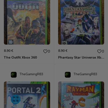
8.90 €
8.90 €
0
0
The Outfit Xbox 360
Phantasy Star Universe Xbox 360
TheGamingR83
TheGamingR83