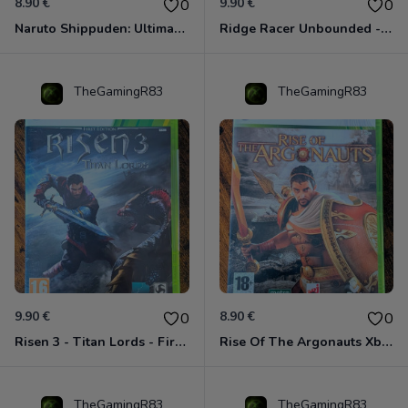
8.90 €
9.90 €
0
0
Naruto Shippuden: Ultimate Ninja Storm Generations - Card Edition Xbox 360
Ridge Racer Unbounded - Édition Limitée Xbox 360
TheGamingR83
TheGamingR83
9.90 €
8.90 €
0
0
Risen 3 - Titan Lords - First Edition Xbox 360
Rise Of The Argonauts Xbox 360
TheGamingR83
TheGamingR83