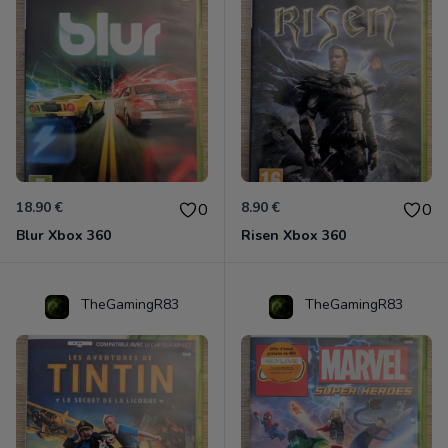
18.90 €
8.90 €
0
0
Blur Xbox 360
Risen Xbox 360
TheGamingR83
TheGamingR83