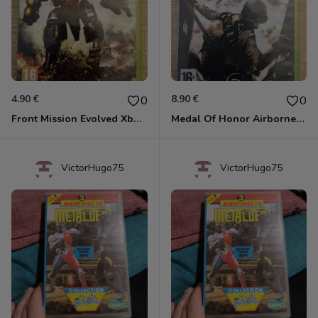
4.90 €
8.90 €
0
0
Front Mission Evolved Xbox 360
Medal Of Honor Airborne Xbox 360
VictorHugo75
VictorHugo75