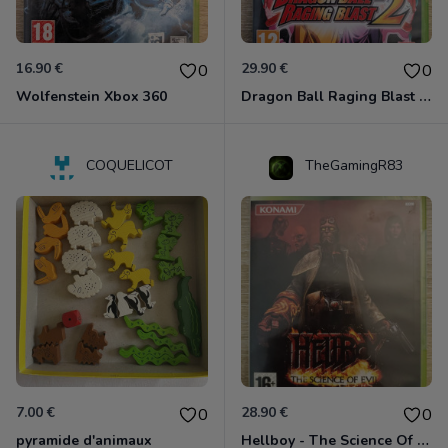
16.90 €
29.90 €
0
0
Wolfenstein Xbox 360
Dragon Ball Raging Blast 2 Xbox 360
COQUELICOT
TheGamingR83
7.00 €
28.90 €
0
0
pyramide d'animaux
Hellboy - The Science Of Evil Xbox 360