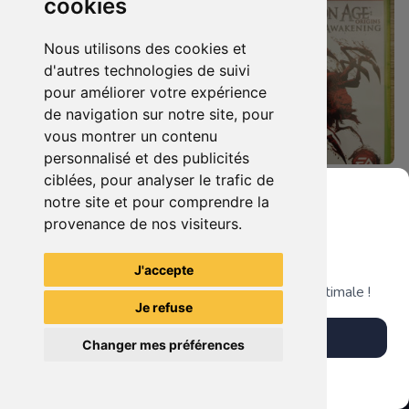
cookies
Nous utilisons des cookies et
d'autres technologies de suivi
pour améliorer votre expérience
de navigation sur notre site, pour
vous montrer un contenu
personnalisé et des publicités
ciblées, pour analyser le trafic de
8.90 €
14.90 €
0
0
notre site et pour comprendre la
Dragon Age Origins Xbox 360
Dragon Age Origins - Awakening Xbox 360
provenance de nos visiteurs.
Grenier du Geek
J'accepte
TheGamingR83
TheGamingR83
Télécharge notre app pour une expérience optimale !
Je refuse
Télécharger l'app
Changer mes préférences
Plus tard
Vendre