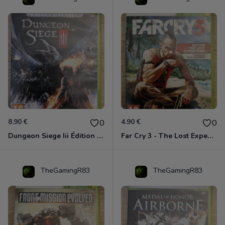
8.90 €
4.90 €
0
0
Dungeon Siege Iii Édition Limitée - Vf Intégrale Xbox 360
Far Cry 3 - The Lost Expeditions - Edition Spéciale Xbox 360
TheGamingR83
TheGamingR83