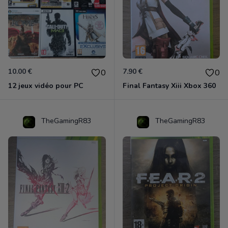
10.00 €
7.90 €
0
0
12 jeux vidéo pour PC
Final Fantasy Xiii Xbox 360
TheGamingR83
TheGamingR83