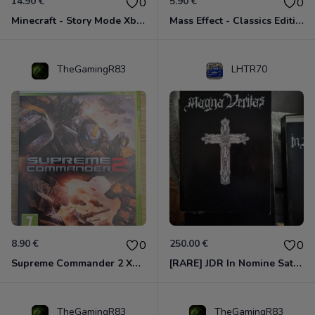
14.90 €
5.90 €
0
0
Minecraft - Story Mode Xbox 360
Mass Effect - Classics Edition Xbox 360
TheGamingR83
LHTR70
8.90 €
250.00 €
0
0
Supreme Commander 2 Xbox 360
[RARE] JDR In Nomine Satanis / Magna Veritas – 1ère Édition BOÎTE (DOS BLANC, 1989) - CROC / Siroz
TheGamingR83
TheGamingR83