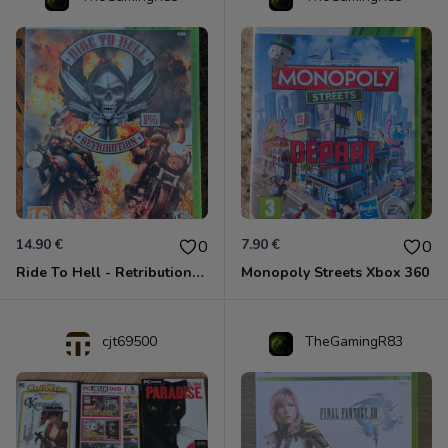
14.90 €
7.90 €
0
0
Ride To Hell - Retribution Xbox 360
Monopoly Streets Xbox 360
cjt69500
TheGamingR83