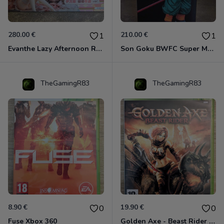
280.00 €
210.00 €
1
1
Evanthe Lazy Afternoon Red Pride of Eden
Son Goku BWFC Super Master Stars
TheGamingR83
TheGamingR83
8.90 €
19.90 €
0
0
Fuse Xbox 360
Golden Axe - Beast Rider Xbox 360