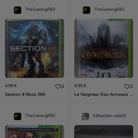
TheGamingR83
TheGamingR83
4.90 €
9.90 €
0
0
Section 8 Xbox 360
Le Seigneur Des Anneaux - La Guerre Du Nord Xbox 360
TheGamingR83
Sébastien seb63