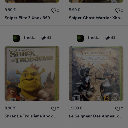
9.90 €
5.90 €
0
0
Sniper Elite 3 Xbox 360
Sniper Ghost Warrior Xbox 360
TheGamingR83
TheGamingR83
8.90 €
19.90 €
0
0
Shrek Le Troisième Xbox 360
Le Seigneur Des Anneaux - L'âge Des Conquêtes Xbox 360