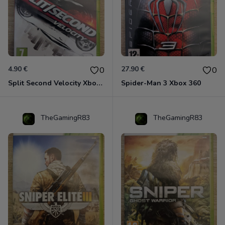
4.90 €
27.90 €
0
0
Split Second Velocity Xbox 360
Spider-Man 3 Xbox 360
TheGamingR83
TheGamingR83