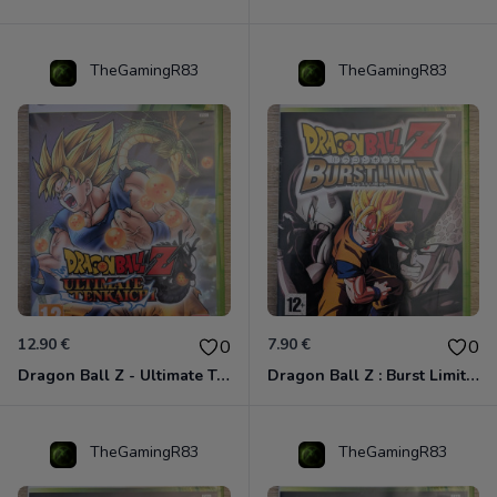
TheGamingR83
TheGamingR83
12.90 €
7.90 €
0
0
Dragon Ball Z - Ultimate Tenkaichi Xbox 360
Dragon Ball Z : Burst Limit Xbox 360
TheGamingR83
TheGamingR83