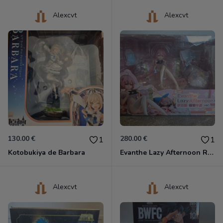
Alexcvt
Alexcvt
130.00 €
280.00 €
1
1
Kotobukiya de Barbara
Evanthe Lazy Afternoon Red Pride of Eden
Alexcvt
Alexcvt