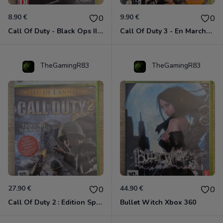
8.90 €
9.90 €
0
0
Call Of Duty - Black Ops II Xbox 360
Call Of Duty 3 - En Marche Vers Paris Xbox 360
TheGamingR83
TheGamingR83
27.90 €
44.90 €
0
0
Call Of Duty 2 : Edition Spéciale Xbox 360 GOTY
Bullet Witch Xbox 360