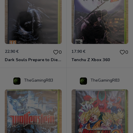
22.90 €
17.90 €
0
0
Dark Souls Prepare to Die Edition XBOX 360
Tenchu Z Xbox 360
TheGamingR83
TheGamingR83