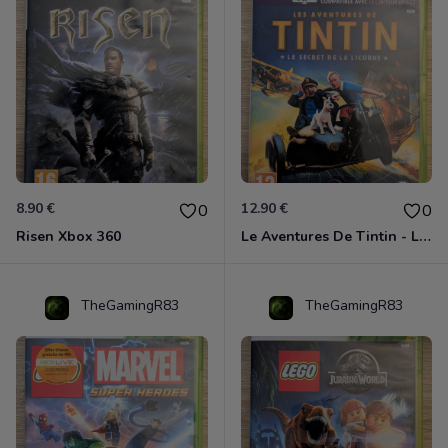
8.90 €
12.90 €
0
0
Risen Xbox 360
Le Aventures De Tintin - Le Secret De La Licorne Xbox 360
TheGamingR83
TheGamingR83