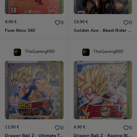
8.90 €
19.90 €
0
0
Fuse Xbox 360
Golden Axe - Beast Rider Xbox 360
TheGamingR83
TheGamingR83
12.90 €
6.90 €
0
0
Dragon Ball Z - Ultimate Tenkaichi Xbox 360
Dragon Ball Z - Raging Blast Xbox 360