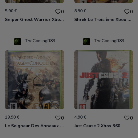
5.90 €
8.90 €
0
0
Sniper Ghost Warrior Xbox 360
Shrek Le Troisième Xbox 360
TheGamingR83
TheGamingR83
19.90 €
4.90 €
0
0
Le Seigneur Des Anneaux - L'âge Des Conquêtes Xbox 360
Just Cause 2 Xbox 360