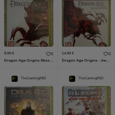
8.90 €
14.90 €
0
0
Dragon Age Origins Xbox 360
Dragon Age Origins - Awakening Xbox 360
TheGamingR83
TheGamingR83