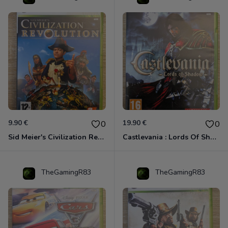
9.90 €
19.90 €
0
0
Sid Meier's Civilization Revolution Xbox 360
Castlevania : Lords Of Shadow Xbox 360
TheGamingR83
TheGamingR83