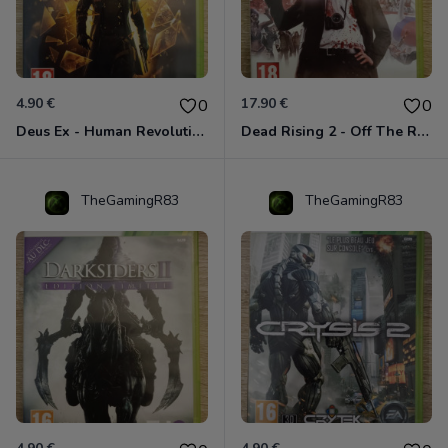
4.90 €
17.90 €
0
0
Deus Ex - Human Revolution Xbox 360
Dead Rising 2 - Off The Record Xbox 360
TheGamingR83
TheGamingR83