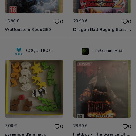
16.90 €
29.90 €
0
0
Wolfenstein Xbox 360
Dragon Ball Raging Blast 2 Xbox 360
COQUELICOT
TheGamingR83
7.00 €
28.90 €
0
0
pyramide d'animaux
Hellboy - The Science Of Evil Xbox 360