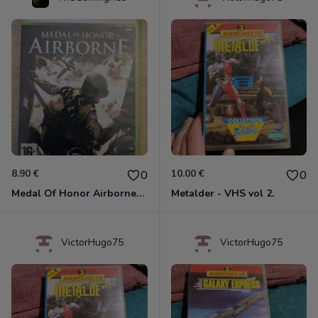
8.90 €
10.00 €
0
0
Medal Of Honor Airborne Xbox 360
Metalder - VHS vol 2.
VictorHugo75
VictorHugo75