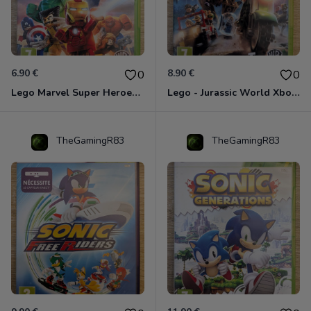
6.90 €
8.90 €
0
0
Lego Marvel Super Heroes Xbox 360
Lego - Jurassic World Xbox 360
TheGamingR83
TheGamingR83