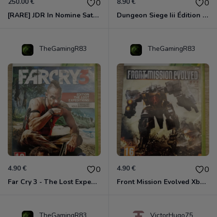
250.00 €
8.90 €
0
0
[RARE] JDR In Nomine Satanis / Magna Veritas – 1ère Édition BOÎTE (DOS BLANC, 1989) - CROC / Siroz
Dungeon Siege Iii Édition Limitée - Vf Intégrale Xbox 360
TheGamingR83
TheGamingR83
4.90 €
4.90 €
0
0
Far Cry 3 - The Lost Expeditions - Edition Spéciale Xbox 360
Front Mission Evolved Xbox 360
TheGamingR83
VictorHugo75