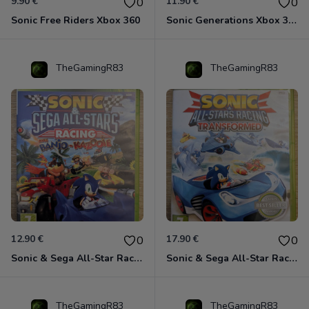
9.90 €
11.90 €
0
0
Sonic Free Riders Xbox 360
Sonic Generations Xbox 360
TheGamingR83
TheGamingR83
12.90 €
17.90 €
0
0
Sonic & Sega All-Star Racing avec Banjo-Kazooie Xbox 360
Sonic & Sega All-Star Racing - Transformed Xbox 360
TheGamingR83
TheGamingR83