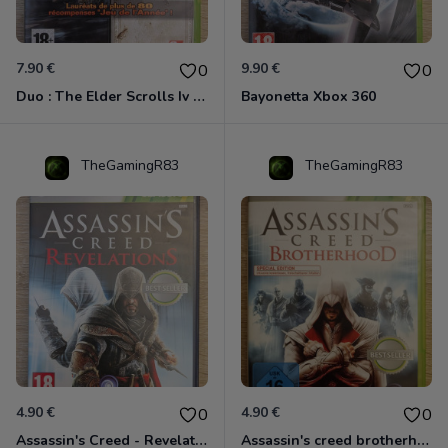
7.90 €
9.90 €
0
0
Duo : The Elder Scrolls Iv - Oblivion + Bioshock Xbox 360
Bayonetta Xbox 360
TheGamingR83
TheGamingR83
4.90 €
4.90 €
0
0
Assassin's Creed - Revelations - Classics Edition Xbox 360
Assassin's creed brotherhood édition Special Xbox 360 classics