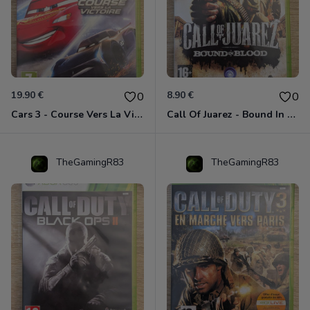
19.90 €
8.90 €
0
0
Cars 3 - Course Vers La Victoire Xbox 360
Call Of Juarez - Bound In Blood Xbox 360
TheGamingR83
TheGamingR83