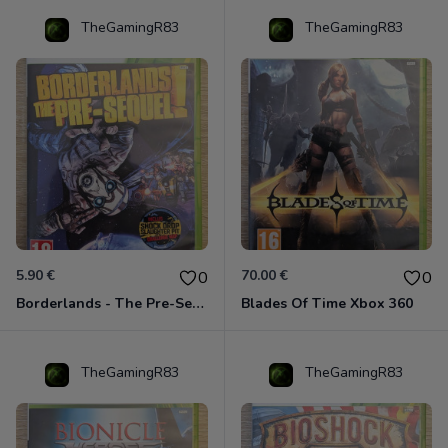
TheGamingR83
TheGamingR83
5.90 €
70.00 €
0
0
Borderlands - The Pre-Sequel ! Xbox 360
Blades Of Time Xbox 360
TheGamingR83
TheGamingR83