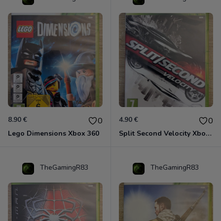
8.90 €
4.90 €
0
0
Lego Dimensions Xbox 360
Split Second Velocity Xbox 360
TheGamingR83
TheGamingR83