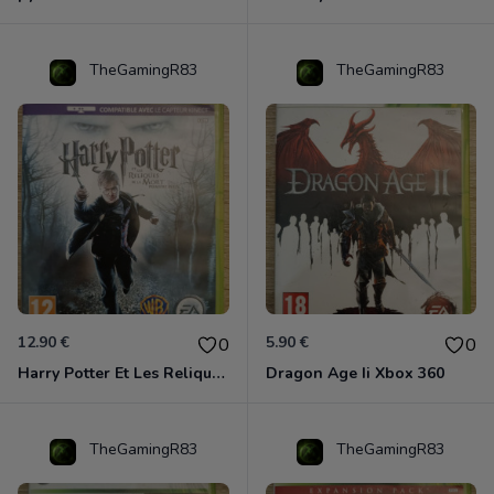
TheGamingR83
TheGamingR83
12.90 €
5.90 €
0
0
Harry Potter Et Les Reliques De La Mort - 1ère Partie Xbox 360
Dragon Age Ii Xbox 360
TheGamingR83
TheGamingR83