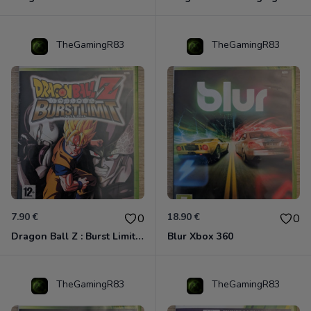
TheGamingR83
TheGamingR83
7.90 €
18.90 €
0
0
Dragon Ball Z : Burst Limit Xbox 360
Blur Xbox 360
TheGamingR83
TheGamingR83