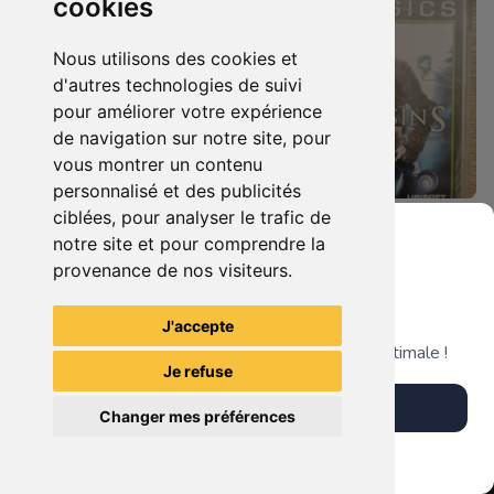
cookies
Nous utilisons des cookies et
d'autres technologies de suivi
pour améliorer votre expérience
de navigation sur notre site, pour
vous montrer un contenu
personnalisé et des publicités
ciblées, pour analyser le trafic de
4.90 €
3.90 €
0
0
notre site et pour comprendre la
Assassin's Creed Ii Xbox 360
Assassin's Creed Edition Classics Xbox 360
provenance de nos visiteurs.
Grenier du Geek
J'accepte
TheGamingR83
TheGamingR83
Télécharge notre app pour une expérience optimale !
Je refuse
Télécharger l'app
Changer mes préférences
Plus tard
Vendre