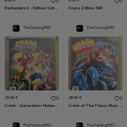
4.90 €
4.90 €
0
0
Darksiders Ii - Edition Limitée Xbox 360
Crysis 2 Xbox 360
TheGamingR83
TheGamingR83
29.90 €
28.90 €
0
0
Crash - Generation Mutant Xbox 360
Crash of The Titans Xbox 360
TheGamingR83
TheGamingR83