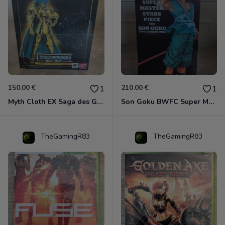
150.00 €
210.00 €
1
1
Myth Cloth EX Saga des Gémeaux
Son Goku BWFC Super Master Stars
TheGamingR83
TheGamingR83