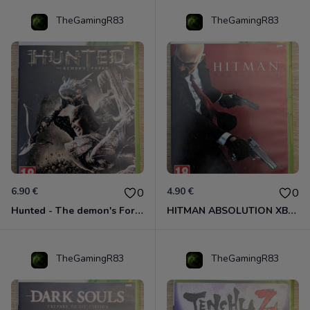
TheGamingR83
TheGamingR83
6.90 €
4.90 €
0
0
Hunted - The demon's Forge Xbox 360 (Complet CIB)
HITMAN ABSOLUTION XBOX 360
TheGamingR83
TheGamingR83