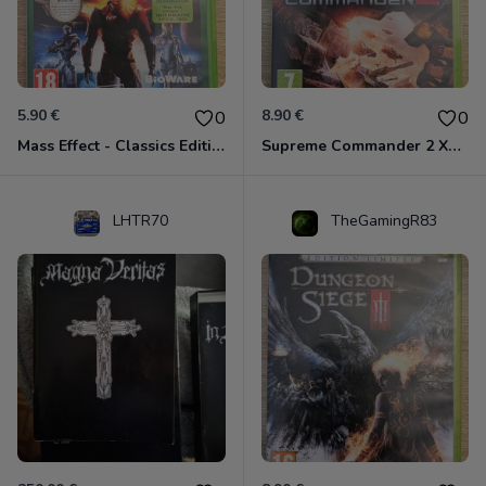
5.90 €
8.90 €
0
0
Mass Effect - Classics Edition Xbox 360
Supreme Commander 2 Xbox 360
LHTR70
TheGamingR83