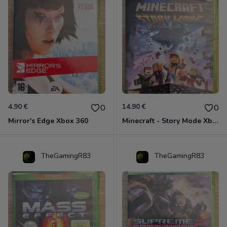
4.90 €
14.90 €
0
0
Mirror's Edge Xbox 360
Minecraft - Story Mode Xbox 360
TheGamingR83
TheGamingR83