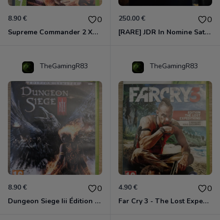
8.90 €
250.00 €
0
0
Supreme Commander 2 Xbox 360
[RARE] JDR In Nomine Satanis / Magna Veritas – 1ère Édition BOÎTE (DOS BLANC, 1989) - CROC / Siroz
TheGamingR83
TheGamingR83
8.90 €
4.90 €
0
0
Dungeon Siege Iii Édition Limitée - Vf Intégrale Xbox 360
Far Cry 3 - The Lost Expeditions - Edition Spéciale Xbox 360