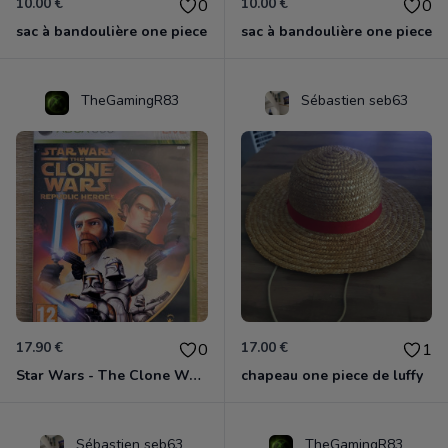
10.00 €
10.00 €
0
0
sac à bandoulière one piece
sac à bandoulière one piece
TheGamingR83
Sébastien seb63
17.90 €
17.00 €
0
1
Star Wars - The Clone Wars - Les Héros De La République Xbox 360
chapeau one piece de luffy
Sébastien seb63
TheGamingR83