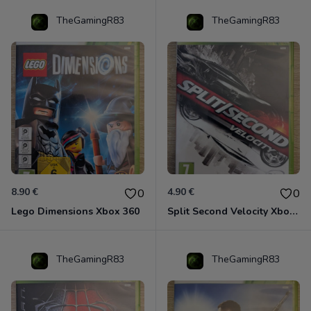
TheGamingR83
TheGamingR83
8.90 €
4.90 €
0
0
Lego Dimensions Xbox 360
Split Second Velocity Xbox 360
TheGamingR83
TheGamingR83