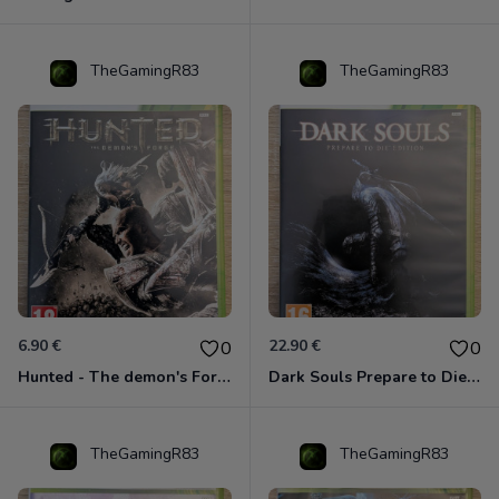
TheGamingR83
TheGamingR83
6.90 €
22.90 €
0
0
Hunted - The demon's Forge Xbox 360 (Complet CIB)
Dark Souls Prepare to Die Edition XBOX 360
TheGamingR83
TheGamingR83