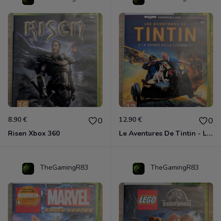
8.90 €
12.90 €
0
0
Risen Xbox 360
Le Aventures De Tintin - Le Secret De La Licorne Xbox 360
TheGamingR83
TheGamingR83