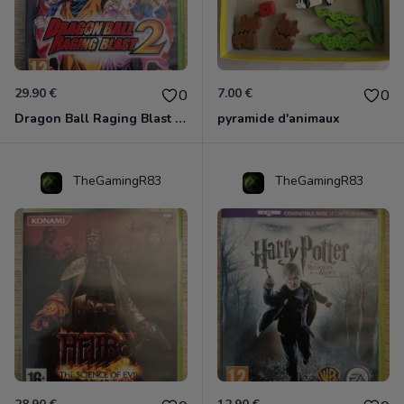
29.90 €
7.00 €
0
0
Dragon Ball Raging Blast 2 Xbox 360
pyramide d'animaux
TheGamingR83
TheGamingR83