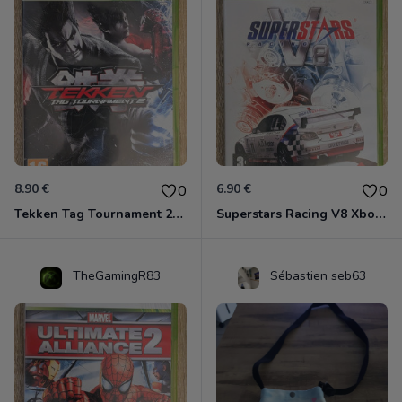
8.90 €
6.90 €
0
0
Tekken Tag Tournament 2 Xbox 360
Superstars Racing V8 Xbox 360
TheGamingR83
Sébastien seb63