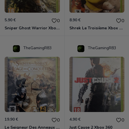
5.90 €
8.90 €
0
0
Sniper Ghost Warrior Xbox 360
Shrek Le Troisième Xbox 360
TheGamingR83
TheGamingR83
19.90 €
4.90 €
0
0
Le Seigneur Des Anneaux - L'âge Des Conquêtes Xbox 360
Just Cause 2 Xbox 360