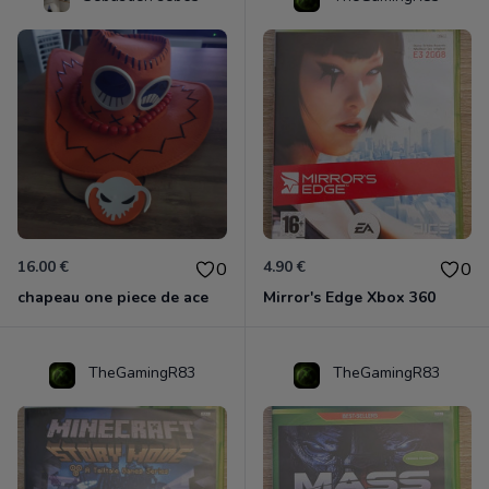
16.00 €
4.90 €
0
0
chapeau one piece de ace
Mirror's Edge Xbox 360
TheGamingR83
TheGamingR83