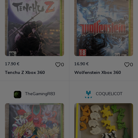
17.90 €
16.90 €
0
0
Tenchu Z Xbox 360
Wolfenstein Xbox 360
TheGamingR83
COQUELICOT