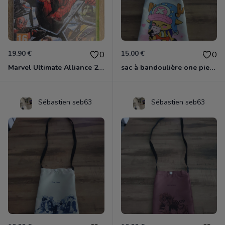
19.90 €
15.00 €
0
0
Marvel Ultimate Alliance 2 Xbox 360
sac à bandoulière one piece chopper
Sébastien seb63
Sébastien seb63