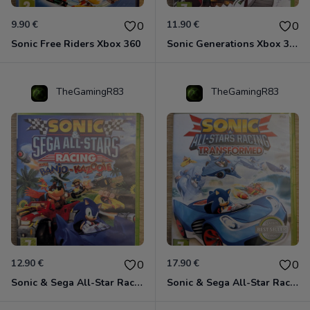
9.90 €
11.90 €
0
0
Sonic Free Riders Xbox 360
Sonic Generations Xbox 360
TheGamingR83
TheGamingR83
12.90 €
17.90 €
0
0
Sonic & Sega All-Star Racing avec Banjo-Kazooie Xbox 360
Sonic & Sega All-Star Racing - Transformed Xbox 360