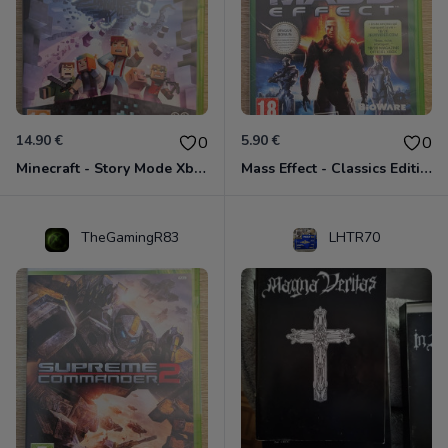
14.90 €
5.90 €
0
0
Minecraft - Story Mode Xbox 360
Mass Effect - Classics Edition Xbox 360
TheGamingR83
LHTR70