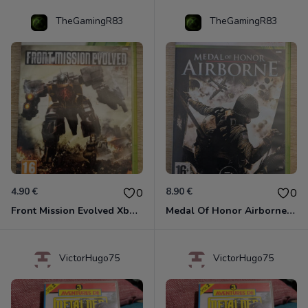
TheGamingR83
TheGamingR83
4.90 €
8.90 €
0
0
Front Mission Evolved Xbox 360
Medal Of Honor Airborne Xbox 360
VictorHugo75
VictorHugo75