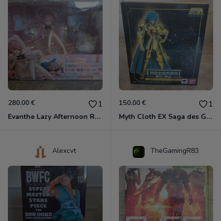
280.00 €
150.00 €
1
1
Evanthe Lazy Afternoon Red Pride of Eden
Myth Cloth EX Saga des Gémeaux
Alexcvt
TheGamingR83