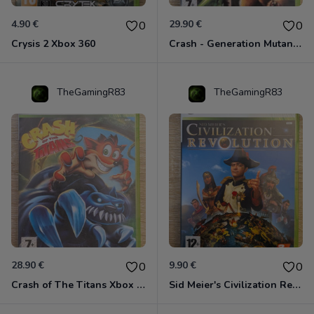
4.90 €
29.90 €
0
0
Crysis 2 Xbox 360
Crash - Generation Mutant Xbox 360
TheGamingR83
TheGamingR83
28.90 €
9.90 €
0
0
Crash of The Titans Xbox 360
Sid Meier's Civilization Revolution Xbox 360