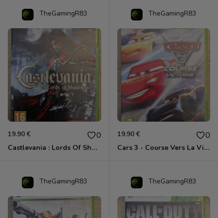
TheGamingR83
TheGamingR83
19.90 €
19.90 €
0
0
Castlevania : Lords Of Shadow Xbox 360
Cars 3 - Course Vers La Victoire Xbox 360
TheGamingR83
TheGamingR83