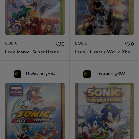
6.90 €
8.90 €
0
0
Lego Marvel Super Heroes Xbox 360
Lego - Jurassic World Xbox 360
TheGamingR83
TheGamingR83