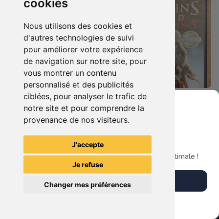
cookies
Nous utilisons des cookies et
d'autres technologies de suivi
pour améliorer votre expérience
de navigation sur notre site, pour
vous montrer un contenu
personnalisé et des publicités
ciblées, pour analyser le trafic de
7.90 €
4.90 €
0
0
notre site et pour comprendre la
Duo : The Elder Scrolls Iv - Oblivion + Bioshock Xbox 360
Assassin's Creed - Revelations - Classics Edition Xbox 360
provenance de nos visiteurs.
Grenier du Geek
J'accepte
TheGamingR83
TheGamingR83
Télécharge notre app pour une expérience optimale !
Je refuse
Télécharger l'app
Changer mes préférences
Plus tard
Vendre