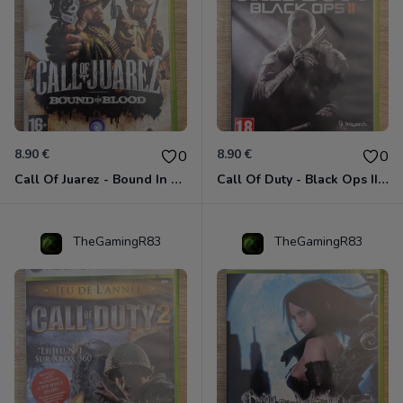
8.90 €
8.90 €
0
0
Call Of Juarez - Bound In Blood Xbox 360
Call Of Duty - Black Ops II Xbox 360
TheGamingR83
TheGamingR83