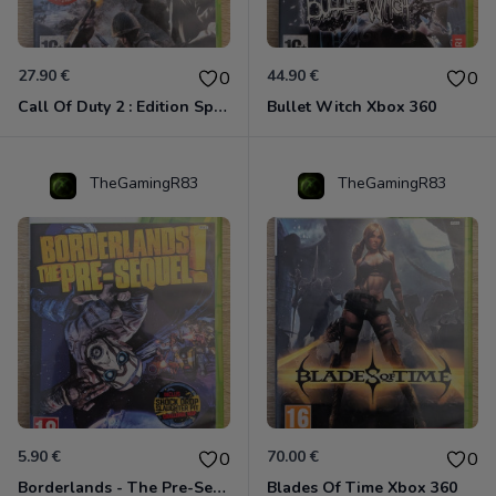
27.90 €
44.90 €
0
0
Call Of Duty 2 : Edition Spéciale Xbox 360 GOTY
Bullet Witch Xbox 360
TheGamingR83
TheGamingR83
5.90 €
70.00 €
0
0
Borderlands - The Pre-Sequel ! Xbox 360
Blades Of Time Xbox 360