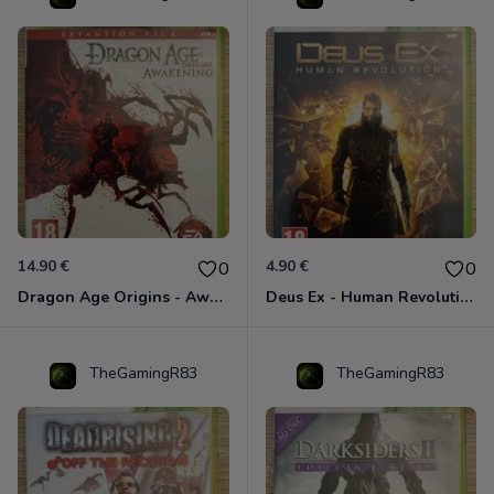
14.90 €
4.90 €
0
0
Dragon Age Origins - Awakening Xbox 360
Deus Ex - Human Revolution Xbox 360
TheGamingR83
TheGamingR83