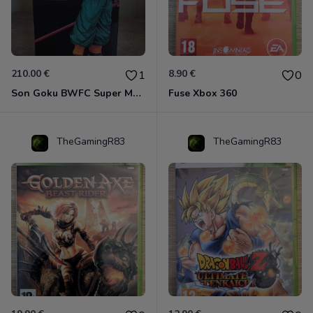
210.00 €
8.90 €
1
0
Son Goku BWFC Super Master Stars
Fuse Xbox 360
TheGamingR83
TheGamingR83