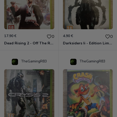
17.90 €
4.90 €
0
0
Dead Rising 2 - Off The Record Xbox 360
Darksiders Ii - Edition Limitée Xbox 360
TheGamingR83
TheGamingR83