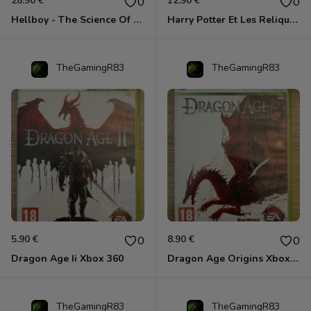
28.90 €
12.90 €
0
0
Hellboy - The Science Of Evil Xbox 360
Harry Potter Et Les Reliques De La Mort - 1ère Partie Xbox 360
TheGamingR83
TheGamingR83
5.90 €
8.90 €
0
0
Dragon Age Ii Xbox 360
Dragon Age Origins Xbox 360
TheGamingR83
TheGamingR83