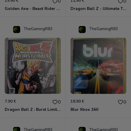
19.90 €
12.90 €
0
0
Golden Axe - Beast Rider Xbox 360
Dragon Ball Z - Ultimate Tenkaichi Xbox 360
TheGamingR83
TheGamingR83
7.90 €
18.90 €
0
0
Dragon Ball Z : Burst Limit Xbox 360
Blur Xbox 360
TheGamingR83
TheGamingR83