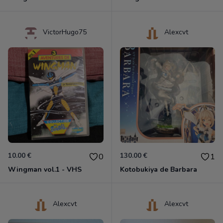
VictorHugo75
Alexcvt
10.00 €
130.00 €
0
1
Wingman vol.1 - VHS
Kotobukiya de Barbara
Alexcvt
Alexcvt