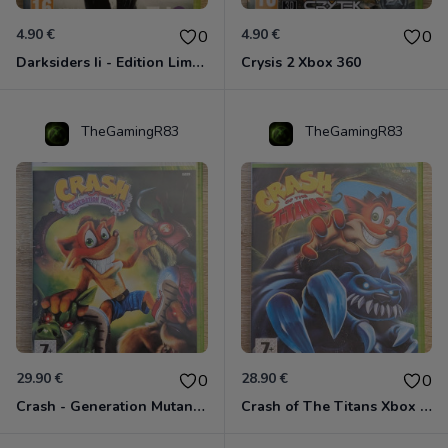
4.90 €
4.90 €
0
0
Darksiders Ii - Edition Limitée Xbox 360
Crysis 2 Xbox 360
TheGamingR83
TheGamingR83
29.90 €
28.90 €
0
0
Crash - Generation Mutant Xbox 360
Crash of The Titans Xbox 360