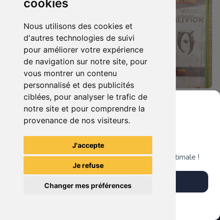
cookies
Nous utilisons des cookies et
d'autres technologies de suivi
pour améliorer votre expérience
de navigation sur notre site, pour
vous montrer un contenu
personnalisé et des publicités
ciblées, pour analyser le trafic de
5.90 €
7.90 €
0
0
notre site et pour comprendre la
Bioshock - Infinite Xbox 360
Duo : The Elder Scrolls Iv - Oblivion + Bioshock Xbox 360
provenance de nos visiteurs.
Grenier du Geek
J'accepte
TheGamingR83
TheGamingR83
Télécharge notre app pour une expérience optimale !
Je refuse
Télécharger l'app
Changer mes préférences
Plus tard
Vendre