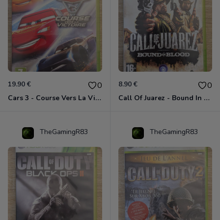
19.90 €
8.90 €
0
0
Cars 3 - Course Vers La Victoire Xbox 360
Call Of Juarez - Bound In Blood Xbox 360
TheGamingR83
TheGamingR83