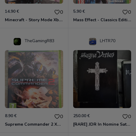
14.90 €
5.90 €
0
0
Minecraft - Story Mode Xbox 360
Mass Effect - Classics Edition Xbox 360
TheGamingR83
LHTR70
8.90 €
250.00 €
0
0
Supreme Commander 2 Xbox 360
[RARE] JDR In Nomine Satanis / Magna Veritas – 1ère Édition BOÎTE (DOS BLANC, 1989) - CROC / Siroz