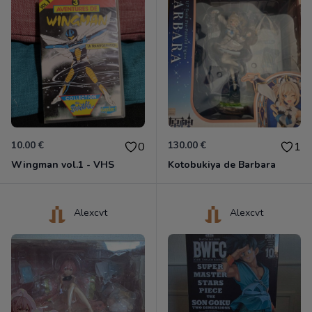
10.00 €
130.00 €
0
1
Wingman vol.1 - VHS
Kotobukiya de Barbara
Alexcvt
Alexcvt