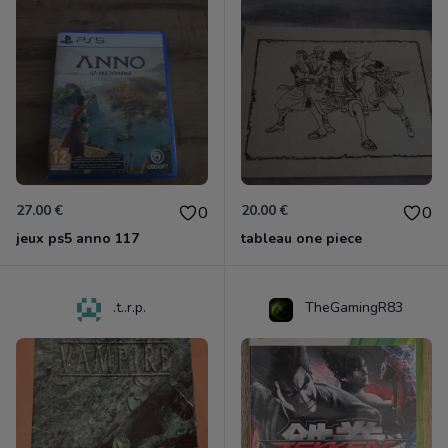
27.00 €
20.00 €
0
0
jeux ps5 anno 117
tableau one piece
.t..r.p.
TheGamingR83