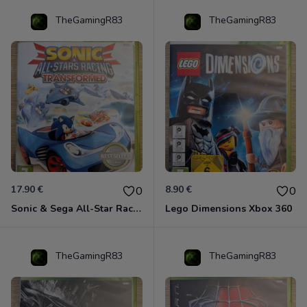
TheGamingR83
TheGamingR83
17.90 €
8.90 €
0
0
Sonic & Sega All-Star Racing - Transformed Xbox 360
Lego Dimensions Xbox 360
TheGamingR83
TheGamingR83