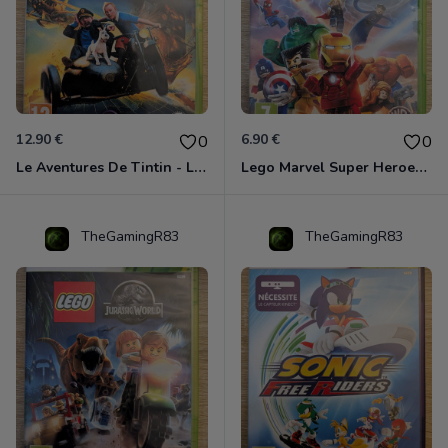
12.90 €
6.90 €
0
0
Le Aventures De Tintin - Le Secret De La Licorne Xbox 360
Lego Marvel Super Heroes Xbox 360
TheGamingR83
TheGamingR83