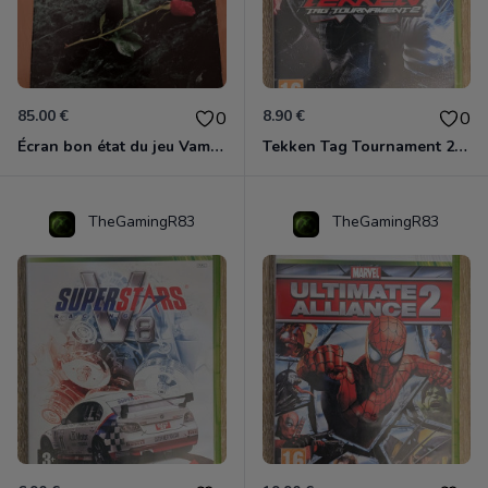
85.00 €
8.90 €
0
0
Écran bon état du jeu Vampire et livre de règles « la mascarade » état d’usage
Tekken Tag Tournament 2 Xbox 360
TheGamingR83
TheGamingR83