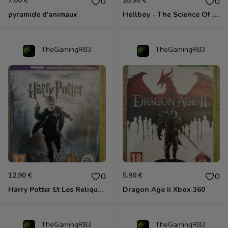
7.00 €
28.90 €
0
0
pyramide d'animaux
Hellboy - The Science Of Evil Xbox 360
TheGamingR83
TheGamingR83
12.90 €
5.90 €
0
0
Harry Potter Et Les Reliques De La Mort - 1ère Partie Xbox 360
Dragon Age Ii Xbox 360
TheGamingR83
TheGamingR83