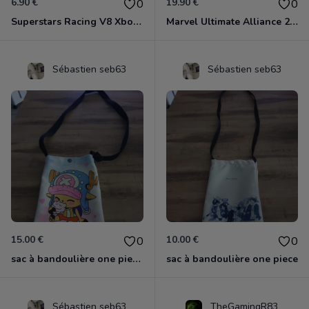
6.90 €
19.90 €
0
0
Superstars Racing V8 Xbox 360
Marvel Ultimate Alliance 2 Xbox 360
Sébastien seb63
Sébastien seb63
15.00 €
10.00 €
0
0
sac à bandoulière one piece chopper
sac à bandoulière one piece
Sébastien seb63
TheGamingR83