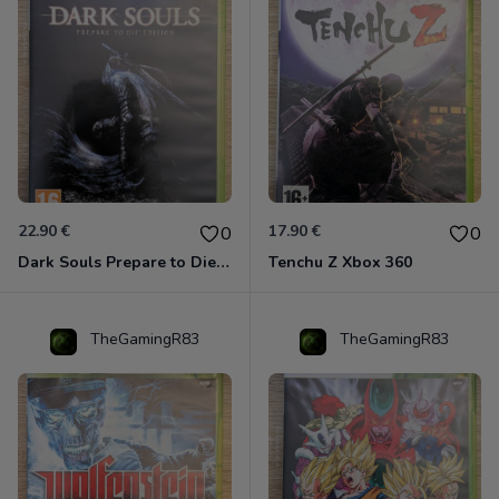
22.90 €
17.90 €
0
0
Dark Souls Prepare to Die Edition XBOX 360
Tenchu Z Xbox 360
TheGamingR83
TheGamingR83