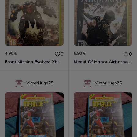
4.90 €
8.90 €
0
0
Front Mission Evolved Xbox 360
Medal Of Honor Airborne Xbox 360
VictorHugo75
VictorHugo75