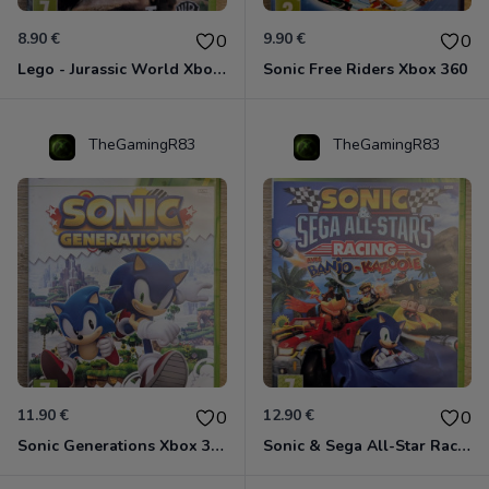
8.90 €
9.90 €
0
0
Lego - Jurassic World Xbox 360
Sonic Free Riders Xbox 360
TheGamingR83
TheGamingR83
11.90 €
12.90 €
0
0
Sonic Generations Xbox 360
Sonic & Sega All-Star Racing avec Banjo-Kazooie Xbox 360