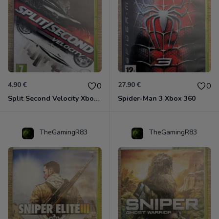
4.90 €
27.90 €
0
0
Split Second Velocity Xbox 360
Spider-Man 3 Xbox 360
TheGamingR83
TheGamingR83