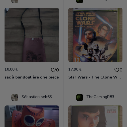
10.00 €
17.90 €
0
0
sac à bandoulière one piece
Star Wars - The Clone Wars - Les Héros De La République Xbox 360
Sébastien seb63
TheGamingR83