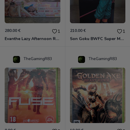
280.00 €
210.00 €
1
1
Evanthe Lazy Afternoon Red Pride of Eden
Son Goku BWFC Super Master Stars
TheGamingR83
TheGamingR83