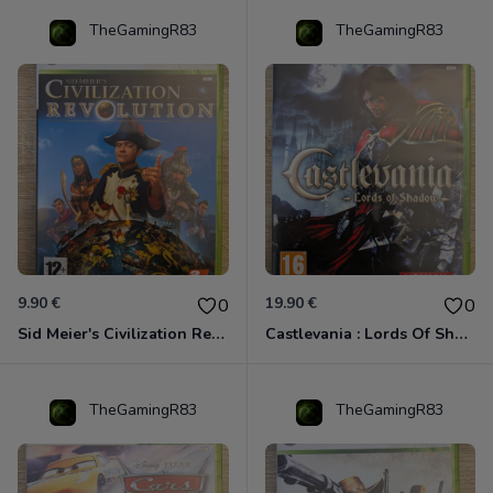
TheGamingR83
TheGamingR83
9.90 €
19.90 €
0
0
Sid Meier's Civilization Revolution Xbox 360
Castlevania : Lords Of Shadow Xbox 360
TheGamingR83
TheGamingR83