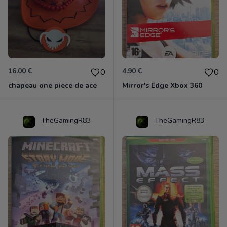
16.00 €
4.90 €
0
0
chapeau one piece de ace
Mirror's Edge Xbox 360
TheGamingR83
TheGamingR83