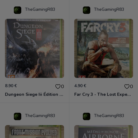
TheGamingR83
TheGamingR83
8.90 €
4.90 €
0
0
Dungeon Siege Iii Édition Limitée - Vf Intégrale Xbox 360
Far Cry 3 - The Lost Expeditions - Edition Spéciale Xbox 360
TheGamingR83
TheGamingR83