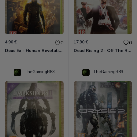
4.90 €
17.90 €
0
0
Deus Ex - Human Revolution Xbox 360
Dead Rising 2 - Off The Record Xbox 360
TheGamingR83
TheGamingR83