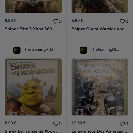
9.90 €
5.90 €
0
0
Sniper Elite 3 Xbox 360
Sniper Ghost Warrior Xbox 360
TheGamingR83
TheGamingR83
8.90 €
19.90 €
0
0
Shrek Le Troisième Xbox 360
Le Seigneur Des Anneaux - L'âge Des Conquêtes Xbox 360