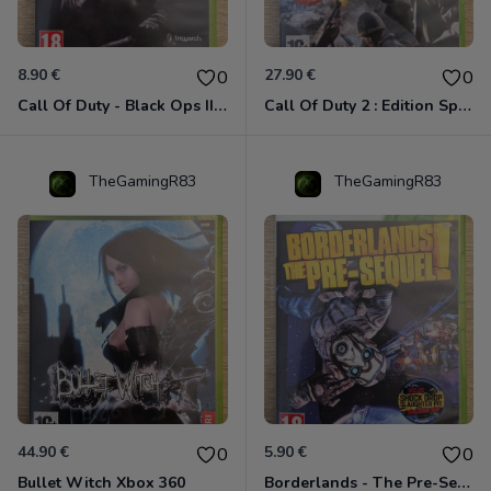
8.90 €
27.90 €
0
0
Call Of Duty - Black Ops II Xbox 360
Call Of Duty 2 : Edition Spéciale Xbox 360 GOTY
TheGamingR83
TheGamingR83
44.90 €
5.90 €
0
0
Bullet Witch Xbox 360
Borderlands - The Pre-Sequel ! Xbox 360