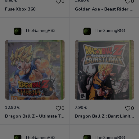
8.90 €
19.90 €
0
0
Fuse Xbox 360
Golden Axe - Beast Rider Xbox 360
TheGamingR83
TheGamingR83
12.90 €
7.90 €
0
0
Dragon Ball Z - Ultimate Tenkaichi Xbox 360
Dragon Ball Z : Burst Limit Xbox 360
TheGamingR83
TheGamingR83