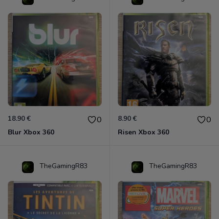
18.90 €
8.90 €
0
0
Blur Xbox 360
Risen Xbox 360
TheGamingR83
TheGamingR83