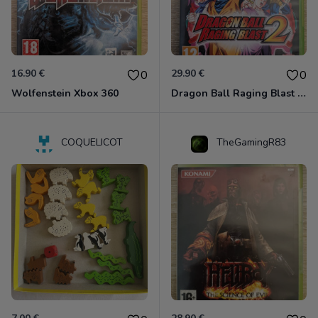
16.90 €
29.90 €
0
0
Wolfenstein Xbox 360
Dragon Ball Raging Blast 2 Xbox 360
COQUELICOT
TheGamingR83