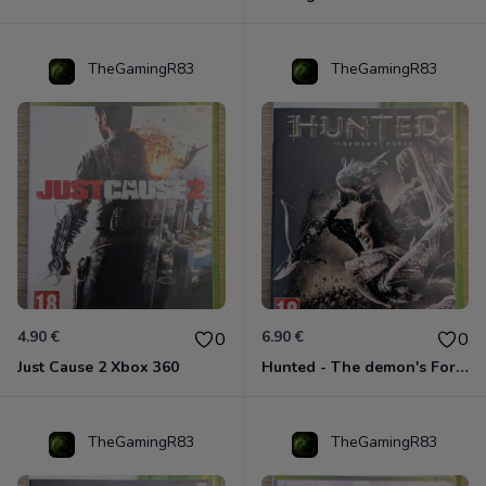
TheGamingR83
TheGamingR83
4.90 €
6.90 €
0
0
Just Cause 2 Xbox 360
Hunted - The demon's Forge Xbox 360 (Complet CIB)
TheGamingR83
TheGamingR83