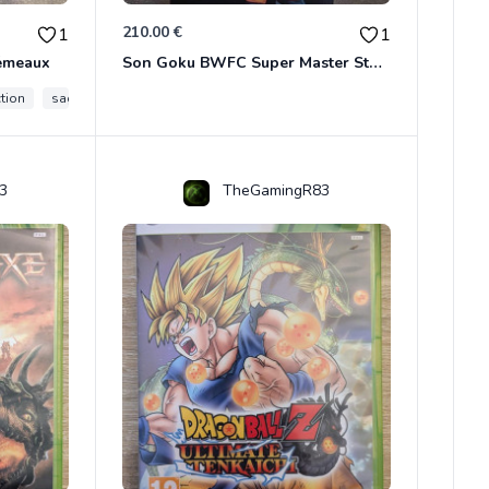
210.00 €
1
1
Gémeaux
Son Goku BWFC Super Master Stars
ction
saga des gemeaux
myth cloth ex
3
TheGamingR83