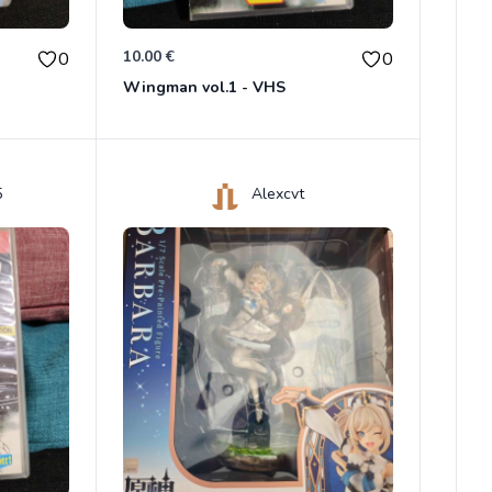
10.00 €
0
0
Wingman vol.1 - VHS
5
Alexcvt