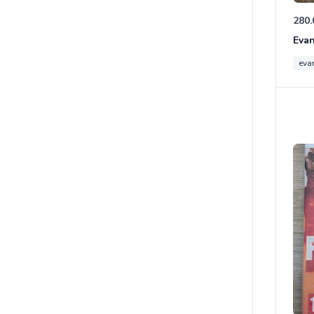
280.
eva