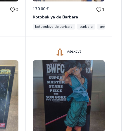
130.00 €
0
1
Kotobukiya de Barbara
kotobukiya de barbara
barbara
genshin impact
Alexcvt