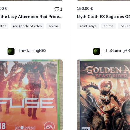
00 €
150.00 €
1
Evanthe Lazy Afternoon Red Pride of Eden
Myth Cloth EX Saga des 
nthe
red (pride of eden
anime
collection
saint seiya
anime
colle
TheGamingR83
TheGamingR8