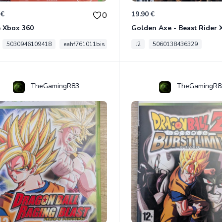
 €
19.90 €
0
e Xbox 360
Golden Axe - Beast Rider 
5030946109418
eahf761011bis
l2
5060138436329
TheGamingR83
TheGamingR8