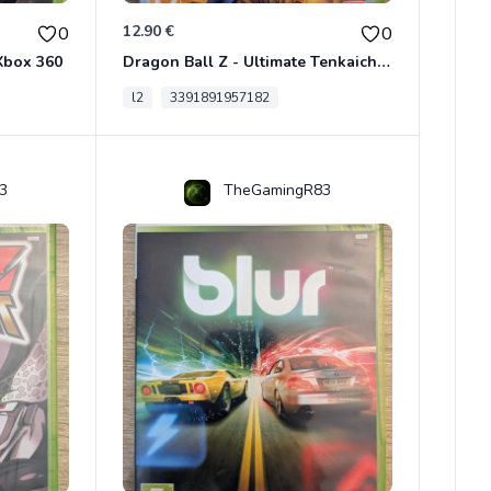
12.90 €
0
0
Xbox 360
Dragon Ball Z - Ultimate Tenkaichi Xbox 360
l2
3391891957182
3
TheGamingR83