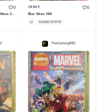
18.90 €
0
0
Dragon Ball Z : Burst Limit Xbox 360
Blur Xbox 360
l2
5030917070747
3
TheGamingR83