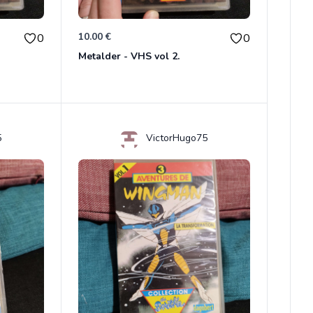
10.00 €
0
0
Metalder - VHS vol 2.
5
VictorHugo75