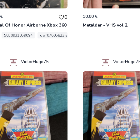
 €
10.00 €
0
al Of Honor Airborne Xbox 360
Metalder - VHS vol 2.
5030931059094
dwf07605823is
VictorHugo75
VictorHugo7