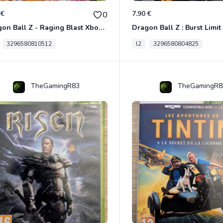
 €
7.90 €
0
Dragon Ball Z - Raging Blast Xbox 360
3296580810512
l2
3296580804825
TheGamingR83
TheGamingR8