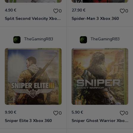
4.90 €
27.90 €
0
0
Split Second Velocity Xbox 360
Spider-Man 3 Xbox 360
TheGamingR83
TheGamingR83
9.90 €
5.90 €
0
0
Sniper Elite 3 Xbox 360
Sniper Ghost Warrior Xbox 360