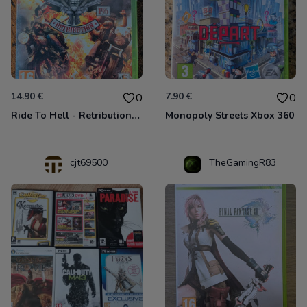
14.90 €
7.90 €
0
0
Ride To Hell - Retribution Xbox 360
Monopoly Streets Xbox 360
cjt69500
TheGamingR83