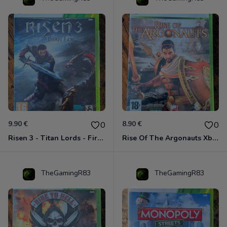
9.90 €
8.90 €
0
0
Risen 3 - Titan Lords - First Edition Xbox 360
Rise Of The Argonauts Xbox 360
TheGamingR83
TheGamingR83