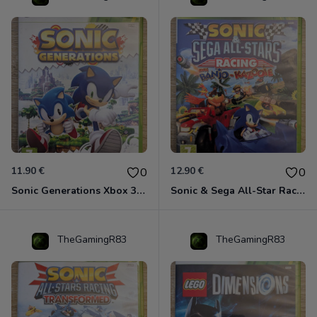
11.90 €
12.90 €
0
0
Sonic Generations Xbox 360
Sonic & Sega All-Star Racing avec Banjo-Kazooie Xbox 360
TheGamingR83
TheGamingR83