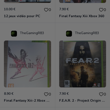
10.00 €
7.90 €
0
0
12 jeux vidéo pour PC
Final Fantasy Xiii Xbox 360
TheGamingR83
TheGamingR83
8.90 €
7.90 €
0
0
Final Fantasy Xiii-2 Xbox 360
F.E.A.R. 2 - Project Origin Xbox 360