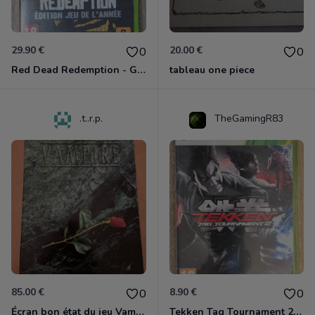
29.90 €
20.00 €
0
0
Red Dead Redemption - Game Of The Year Xbox 360
tableau one piece
.t..r.p.
TheGamingR83
85.00 €
8.90 €
0
0
Écran bon état du jeu Vampire et livre de règles « la mascarade » état d’usage
Tekken Tag Tournament 2 Xbox 360