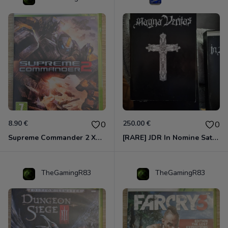
8.90 €
250.00 €
0
0
Supreme Commander 2 Xbox 360
[RARE] JDR In Nomine Satanis / Magna Veritas – 1ère Édition BOÎTE (DOS BLANC, 1989) - CROC / Siroz
TheGamingR83
TheGamingR83