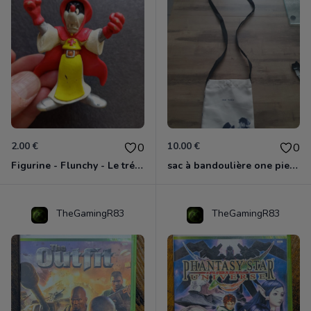
2.00 €
10.00 €
0
0
Figurine - Flunchy - Le trésor des templiers
sac à bandoulière one piece neuf
TheGamingR83
TheGamingR83