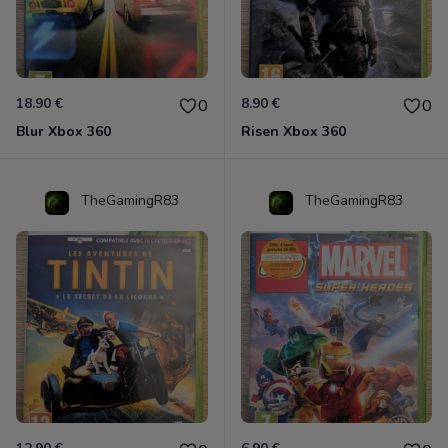
18.90 €
8.90 €
0
0
Blur Xbox 360
Risen Xbox 360
TheGamingR83
TheGamingR83