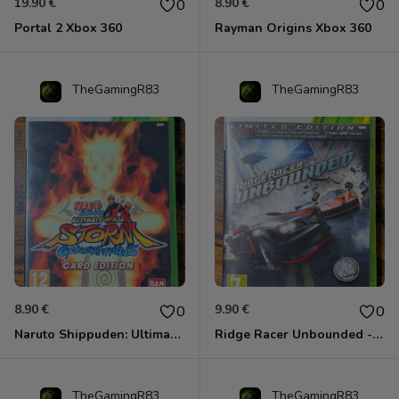
19.90 €
8.90 €
0
0
Portal 2 Xbox 360
Rayman Origins Xbox 360
TheGamingR83
TheGamingR83
8.90 €
9.90 €
0
0
Naruto Shippuden: Ultimate Ninja Storm Generations - Card Edition Xbox 360
Ridge Racer Unbounded - Édition Limitée Xbox 360
TheGamingR83
TheGamingR83