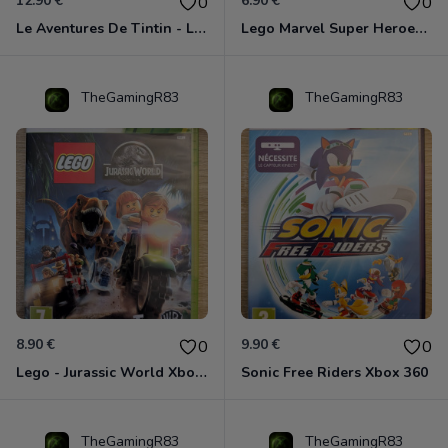
12.90 €
6.90 €
0
0
Le Aventures De Tintin - Le Secret De La Licorne Xbox 360
Lego Marvel Super Heroes Xbox 360
TheGamingR83
TheGamingR83
8.90 €
9.90 €
0
0
Lego - Jurassic World Xbox 360
Sonic Free Riders Xbox 360
TheGamingR83
TheGamingR83