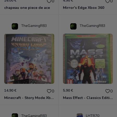
16.00 €
4.90 €
0
0
chapeau one piece de ace
Mirror's Edge Xbox 360
TheGamingR83
TheGamingR83
14.90 €
5.90 €
0
0
Minecraft - Story Mode Xbox 360
Mass Effect - Classics Edition Xbox 360
TheGamingR83
LHTR70