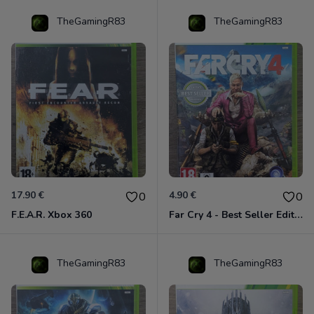
TheGamingR83
TheGamingR83
17.90 €
4.90 €
0
0
F.E.A.R. Xbox 360
Far Cry 4 - Best Seller Edition Xbox 360
TheGamingR83
TheGamingR83