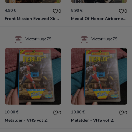
4.90 €
8.90 €
0
0
Front Mission Evolved Xbox 360
Medal Of Honor Airborne Xbox 360
VictorHugo75
VictorHugo75
10.00 €
10.00 €
0
0
Metalder - VHS vol 2.
Metalder - VHS vol 2.