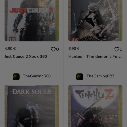
4.90 €
6.90 €
0
0
Just Cause 2 Xbox 360
Hunted - The demon's Forge Xbox 360 (Complet CIB)
TheGamingR83
TheGamingR83