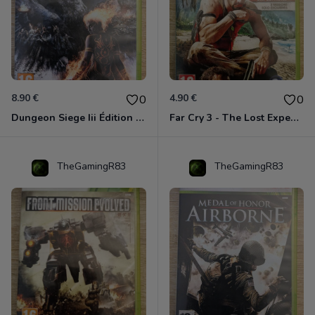
8.90 €
4.90 €
0
0
Dungeon Siege Iii Édition Limitée - Vf Intégrale Xbox 360
Far Cry 3 - The Lost Expeditions - Edition Spéciale Xbox 360
TheGamingR83
TheGamingR83