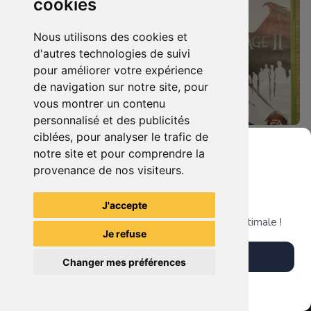
cookies
Nous utilisons des cookies et
d'autres technologies de suivi
pour améliorer votre expérience
de navigation sur notre site, pour
vous montrer un contenu
personnalisé et des publicités
ciblées, pour analyser le trafic de
12.90 €
5.90 €
0
0
notre site et pour comprendre la
Harry Potter Et Les Reliques De La Mort - 1ère Partie Xbox 360
Dragon Age Ii Xbox 360
provenance de nos visiteurs.
Grenier du Geek
J'accepte
TheGamingR83
TheGamingR83
Télécharge notre app pour une expérience optimale !
Je refuse
Télécharger l'app
Changer mes préférences
Plus tard
Vendre