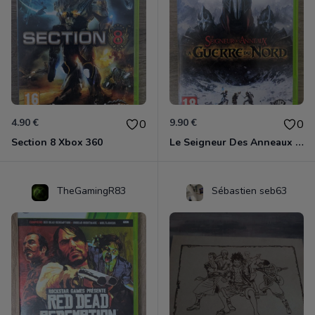
4.90 €
9.90 €
0
0
Section 8 Xbox 360
Le Seigneur Des Anneaux - La Guerre Du Nord Xbox 360
TheGamingR83
Sébastien seb63