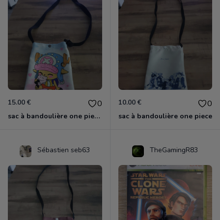
15.00 €
10.00 €
0
0
sac à bandoulière one piece chopper
sac à bandoulière one piece
Sébastien seb63
TheGamingR83