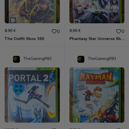
8.90 €
8.90 €
0
0
The Outfit Xbox 360
Phantasy Star Universe Xbox 360
TheGamingR83
TheGamingR83