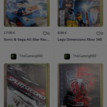
17.90 €
8.90 €
0
0
Sonic & Sega All-Star Racing - Transformed Xbox 360
Lego Dimensions Xbox 360
TheGamingR83
TheGamingR83