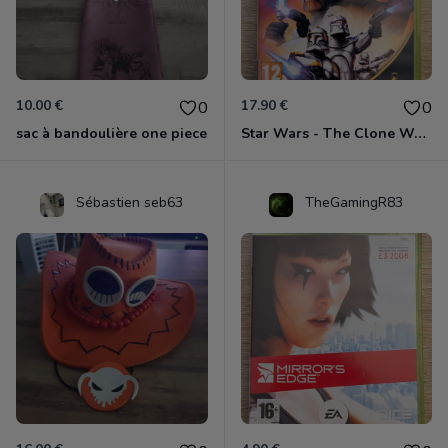
10.00 €
17.90 €
0
0
sac à bandoulière one piece
Star Wars - The Clone Wars - Les Héros De La République Xbox 360
Sébastien seb63
TheGamingR83