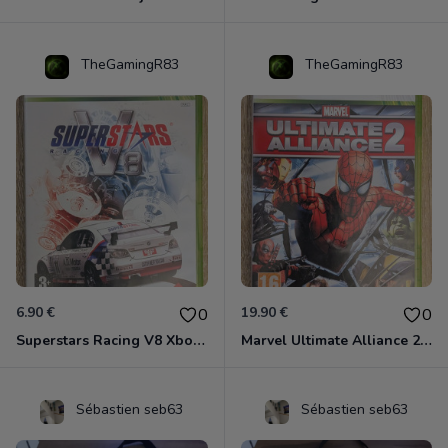
TheGamingR83
TheGamingR83
6.90 €
19.90 €
0
0
Superstars Racing V8 Xbox 360
Marvel Ultimate Alliance 2 Xbox 360
Sébastien seb63
Sébastien seb63