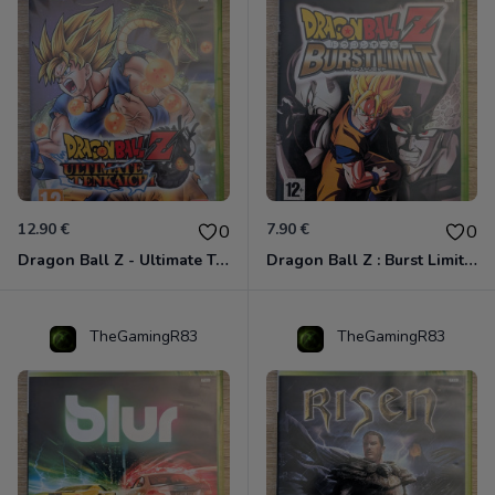
12.90 €
7.90 €
0
0
Dragon Ball Z - Ultimate Tenkaichi Xbox 360
Dragon Ball Z : Burst Limit Xbox 360
TheGamingR83
TheGamingR83