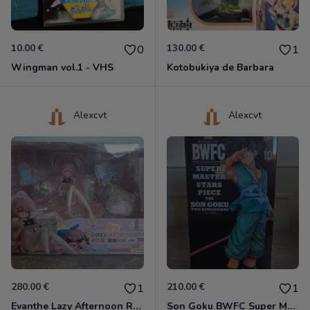
10.00 €
130.00 €
0
1
Wingman vol.1 - VHS
Kotobukiya de Barbara
Alexcvt
Alexcvt
280.00 €
210.00 €
1
1
Evanthe Lazy Afternoon Red Pride of Eden
Son Goku BWFC Super Master Stars