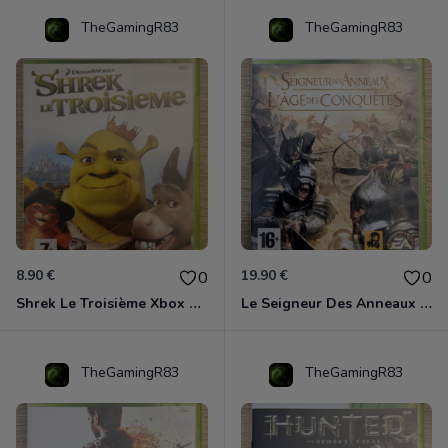
TheGamingR83
TheGamingR83
8.90 €
19.90 €
0
0
Shrek Le Troisième Xbox 360
Le Seigneur Des Anneaux - L'âge Des Conquêtes Xbox 360
TheGamingR83
TheGamingR83