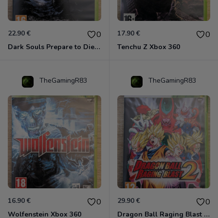
22.90 €
17.90 €
0
0
Dark Souls Prepare to Die Edition XBOX 360
Tenchu Z Xbox 360
TheGamingR83
TheGamingR83
16.90 €
29.90 €
0
0
Wolfenstein Xbox 360
Dragon Ball Raging Blast 2 Xbox 360