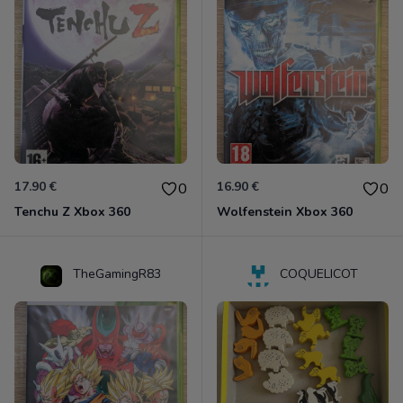
17.90 €
16.90 €
0
0
Tenchu Z Xbox 360
Wolfenstein Xbox 360
TheGamingR83
COQUELICOT