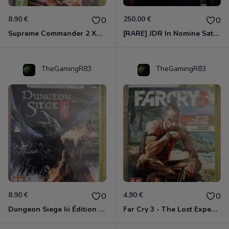
8.90 €
250.00 €
0
0
Supreme Commander 2 Xbox 360
[RARE] JDR In Nomine Satanis / Magna Veritas – 1ère Édition BOÎTE (DOS BLANC, 1989) - CROC / Siroz
TheGamingR83
TheGamingR83
8.90 €
4.90 €
0
0
Dungeon Siege Iii Édition Limitée - Vf Intégrale Xbox 360
Far Cry 3 - The Lost Expeditions - Edition Spéciale Xbox 360