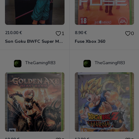
210.00 €
8.90 €
1
0
Son Goku BWFC Super Master Stars
Fuse Xbox 360
TheGamingR83
TheGamingR83