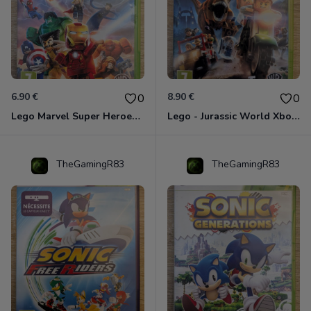
6.90 €
8.90 €
0
0
Lego Marvel Super Heroes Xbox 360
Lego - Jurassic World Xbox 360
TheGamingR83
TheGamingR83