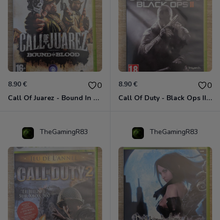
8.90 €
8.90 €
0
0
Call Of Juarez - Bound In Blood Xbox 360
Call Of Duty - Black Ops II Xbox 360
TheGamingR83
TheGamingR83