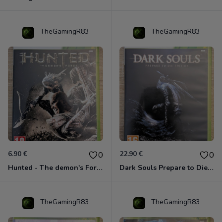
TheGamingR83
TheGamingR83
6.90 €
22.90 €
0
0
Hunted - The demon's Forge Xbox 360 (Complet CIB)
Dark Souls Prepare to Die Edition XBOX 360
TheGamingR83
TheGamingR83