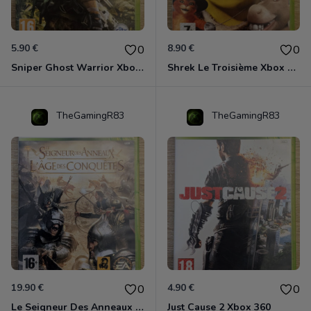
5.90 €
8.90 €
0
0
Sniper Ghost Warrior Xbox 360
Shrek Le Troisième Xbox 360
TheGamingR83
TheGamingR83
19.90 €
4.90 €
0
0
Le Seigneur Des Anneaux - L'âge Des Conquêtes Xbox 360
Just Cause 2 Xbox 360