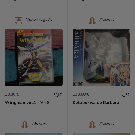
VictorHugo75
Alexcvt
10.00 €
130.00 €
0
1
Wingman vol.1 - VHS
Kotobukiya de Barbara
Alexcvt
Alexcvt