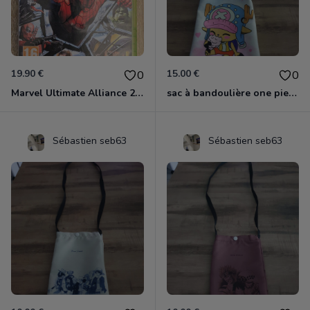
19.90 €
15.00 €
0
0
Marvel Ultimate Alliance 2 Xbox 360
sac à bandoulière one piece chopper
Sébastien seb63
Sébastien seb63