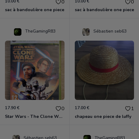
10.00 €
10.00 €
0
0
sac à bandoulière one piece
sac à bandoulière one piece
TheGamingR83
Sébastien seb63
17.90 €
17.00 €
0
1
Star Wars - The Clone Wars - Les Héros De La République Xbox 360
chapeau one piece de luffy
Sébastien seb63
TheGamingR83