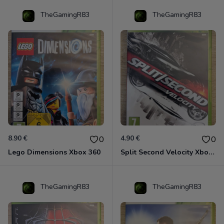
TheGamingR83
TheGamingR83
8.90 €
4.90 €
0
0
Lego Dimensions Xbox 360
Split Second Velocity Xbox 360
TheGamingR83
TheGamingR83