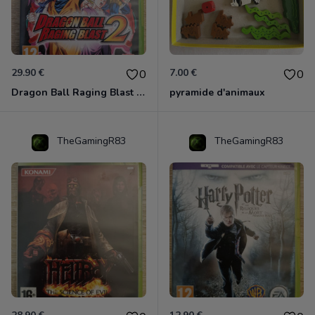
29.90 €
7.00 €
0
0
Dragon Ball Raging Blast 2 Xbox 360
pyramide d'animaux
TheGamingR83
TheGamingR83