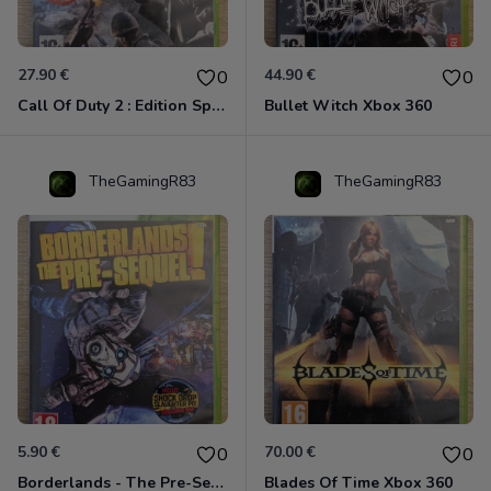
27.90 €
44.90 €
0
0
Call Of Duty 2 : Edition Spéciale Xbox 360 GOTY
Bullet Witch Xbox 360
TheGamingR83
TheGamingR83
5.90 €
70.00 €
0
0
Borderlands - The Pre-Sequel ! Xbox 360
Blades Of Time Xbox 360