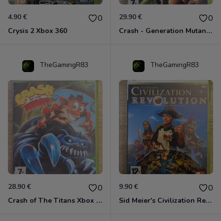
4.90 €
29.90 €
0
0
Crysis 2 Xbox 360
Crash - Generation Mutant Xbox 360
TheGamingR83
TheGamingR83
28.90 €
9.90 €
0
0
Crash of The Titans Xbox 360
Sid Meier's Civilization Revolution Xbox 360