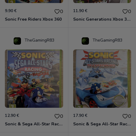
9.90 €
11.90 €
0
0
Sonic Free Riders Xbox 360
Sonic Generations Xbox 360
TheGamingR83
TheGamingR83
12.90 €
17.90 €
0
0
Sonic & Sega All-Star Racing avec Banjo-Kazooie Xbox 360
Sonic & Sega All-Star Racing - Transformed Xbox 360