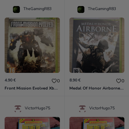
TheGamingR83
TheGamingR83
4.90 €
8.90 €
0
0
Front Mission Evolved Xbox 360
Medal Of Honor Airborne Xbox 360
VictorHugo75
VictorHugo75