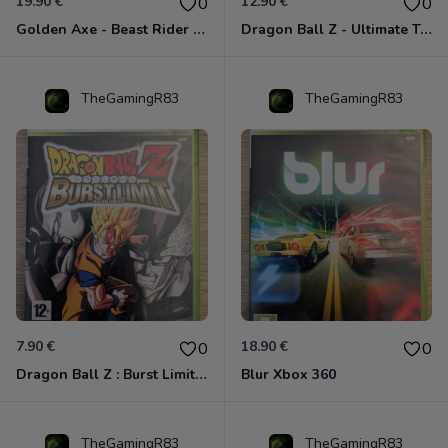
19.90 €
12.90 €
0
0
Golden Axe - Beast Rider Xbox 360
Dragon Ball Z - Ultimate Tenkaichi Xbox 360
TheGamingR83
TheGamingR83
7.90 €
18.90 €
0
0
Dragon Ball Z : Burst Limit Xbox 360
Blur Xbox 360
TheGamingR83
TheGamingR83