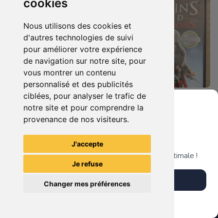
cookies
Nous utilisons des cookies et
d'autres technologies de suivi
pour améliorer votre expérience
de navigation sur notre site, pour
vous montrer un contenu
personnalisé et des publicités
ciblées, pour analyser le trafic de
7.90 €
4.90 €
0
0
notre site et pour comprendre la
Duo : The Elder Scrolls Iv - Oblivion + Bioshock Xbox 360
Assassin's Creed - Revelations - Classics Edition Xbox 360
provenance de nos visiteurs.
Grenier du Geek
J'accepte
TheGamingR83
TheGamingR83
Télécharge notre app pour une expérience optimale !
Je refuse
Télécharger l'app
Changer mes préférences
Plus tard
Vendre