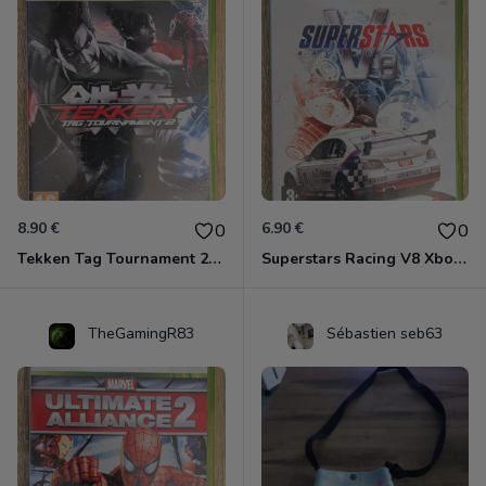
8.90 €
6.90 €
0
0
Tekken Tag Tournament 2 Xbox 360
Superstars Racing V8 Xbox 360
TheGamingR83
Sébastien seb63