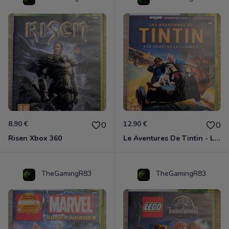
8.90 €
12.90 €
0
0
Risen Xbox 360
Le Aventures De Tintin - Le Secret De La Licorne Xbox 360
TheGamingR83
TheGamingR83