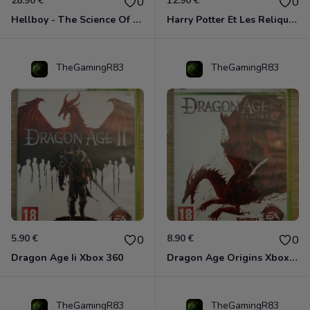
28.90 €
12.90 €
0
0
Hellboy - The Science Of Evil Xbox 360
Harry Potter Et Les Reliques De La Mort - 1ère Partie Xbox 360
TheGamingR83
TheGamingR83
5.90 €
8.90 €
0
0
Dragon Age Ii Xbox 360
Dragon Age Origins Xbox 360
TheGamingR83
TheGamingR83