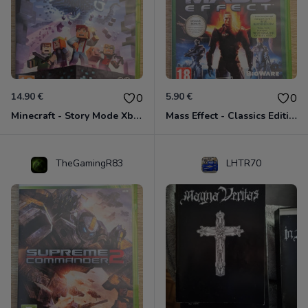
14.90 €
5.90 €
0
0
Minecraft - Story Mode Xbox 360
Mass Effect - Classics Edition Xbox 360
TheGamingR83
LHTR70