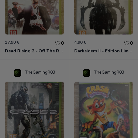
17.90 €
4.90 €
0
0
Dead Rising 2 - Off The Record Xbox 360
Darksiders Ii - Edition Limitée Xbox 360
TheGamingR83
TheGamingR83