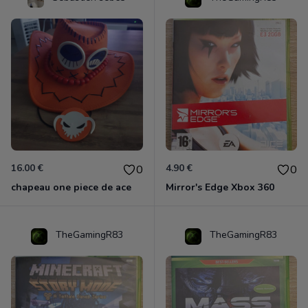
16.00 €
4.90 €
0
0
chapeau one piece de ace
Mirror's Edge Xbox 360
TheGamingR83
TheGamingR83