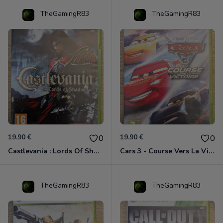
TheGamingR83
TheGamingR83
19.90 €
19.90 €
0
0
Castlevania : Lords Of Shadow Xbox 360
Cars 3 - Course Vers La Victoire Xbox 360
TheGamingR83
TheGamingR83