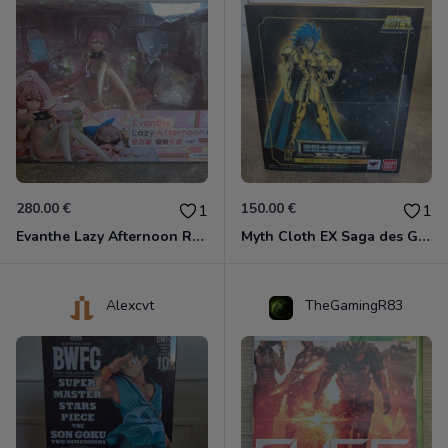
280.00 €
150.00 €
1
1
Evanthe Lazy Afternoon Red Pride of Eden
Myth Cloth EX Saga des Gémeaux
Alexcvt
TheGamingR83