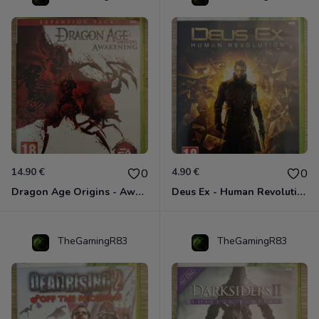
14.90 €
4.90 €
0
0
Dragon Age Origins - Awakening Xbox 360
Deus Ex - Human Revolution Xbox 360
TheGamingR83
TheGamingR83