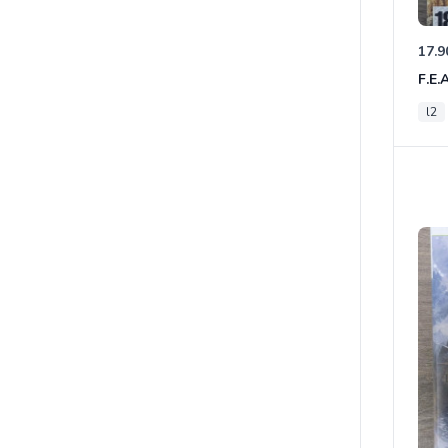
17.9
F.E.
l2