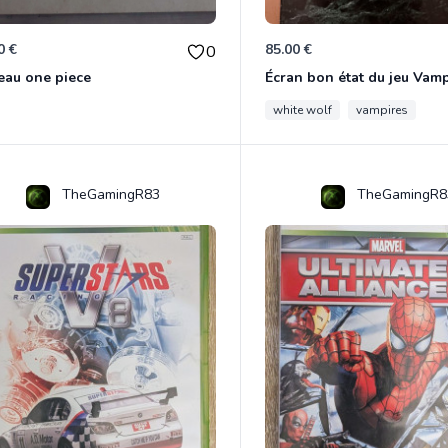
0 €
85.00 €
0
eau one piece
white wolf
vampires
TheGamingR83
TheGamingR8