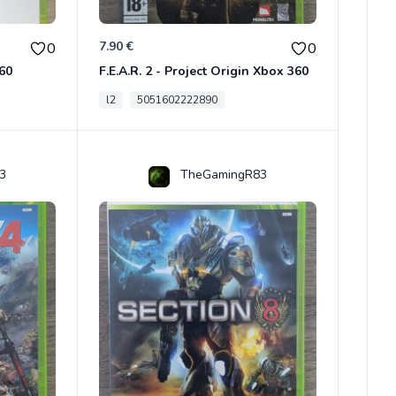
7.90 €
0
0
360
F.E.A.R. 2 - Project Origin Xbox 360
l2
5051602222890
3
TheGamingR83