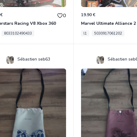
 €
19.90 €
0
rstars Racing V8 Xbox 360
8033102490433
l1
5030917061202
Sébastien seb63
Sébastien seb