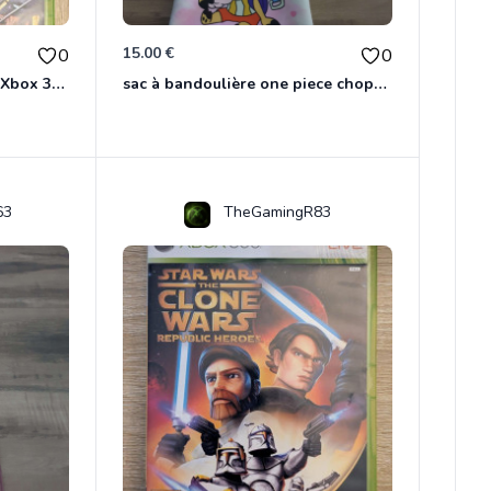
15.00 €
0
0
Marvel Ultimate Alliance 2 Xbox 360
sac à bandoulière one piece chopper
63
TheGamingR83