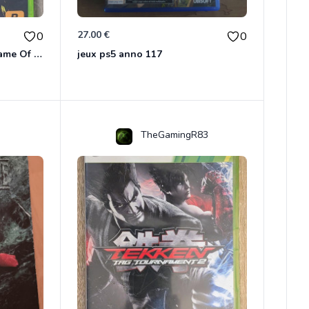
27.00 €
0
0
Red Dead Redemption - Game Of The Year Xbox 360
jeux ps5 anno 117
TheGamingR83