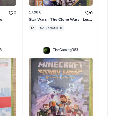
17.90 €
0
0
ce
Star Wars - The Clone Wars - Les Héros De La République Xbox 360
l2
023272008116
3
TheGamingR83