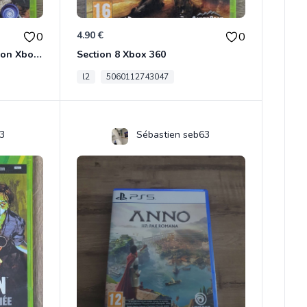
4.90 €
0
0
Far Cry 4 - Best Seller Edition Xbox 360
Section 8 Xbox 360
l2
5060112743047
3
Sébastien seb63