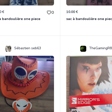
0 €
10.00 €
0
à bandoulière one piece
sac à bandoulière one pie
Sébastien seb63
TheGamingR8