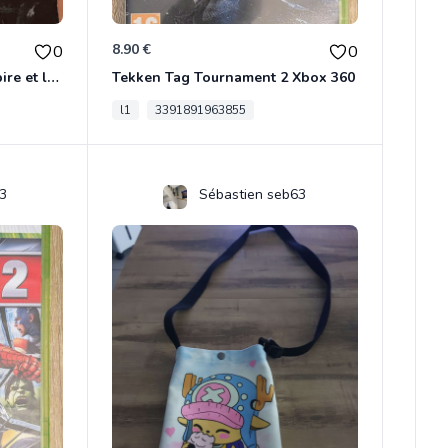
8.90 €
0
0
Écran bon état du jeu Vampire et livre de règles « la mascarade » état d’usage
Tekken Tag Tournament 2 Xbox 360
l1
3391891963855
3
Sébastien seb63