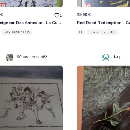
 €
29.90 €
0
Le Seigneur Des Anneaux - La Guerre Du Nord Xbox 360
5051889073239
l1
5026555255011
Sébastien seb63
.t..r.p.