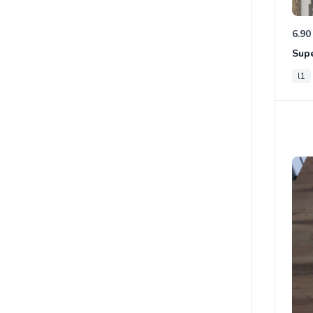
6.90
Supe
l1