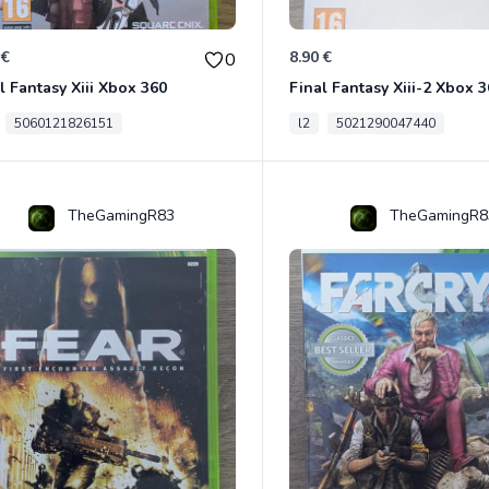
 €
8.90 €
0
l Fantasy Xiii Xbox 360
Final Fantasy Xiii-2 Xbox 
5060121826151
l2
5021290047440
TheGamingR83
TheGamingR8