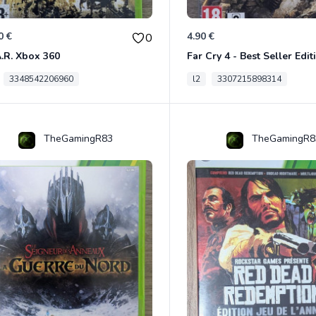
0 €
4.90 €
0
A.R. Xbox 360
3348542206960
l2
3307215898314
TheGamingR83
TheGamingR8