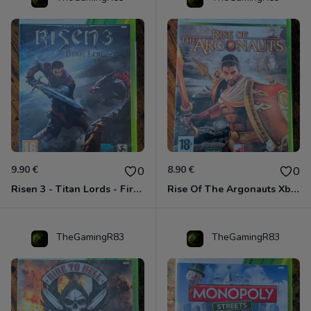
9.90 €
8.90 €
0
0
Risen 3 - Titan Lords - First Edition Xbox 360
Rise Of The Argonauts Xbox 360
TheGamingR83
TheGamingR83