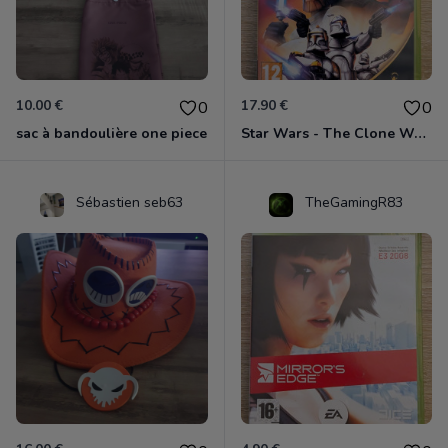
10.00 €
17.90 €
0
0
sac à bandoulière one piece
Star Wars - The Clone Wars - Les Héros De La République Xbox 360
Sébastien seb63
TheGamingR83