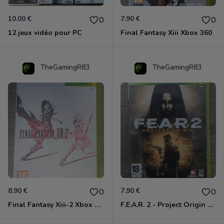
10.00 €
7.90 €
0
0
12 jeux vidéo pour PC
Final Fantasy Xiii Xbox 360
TheGamingR83
TheGamingR83
8.90 €
7.90 €
0
0
Final Fantasy Xiii-2 Xbox 360
F.E.A.R. 2 - Project Origin Xbox 360