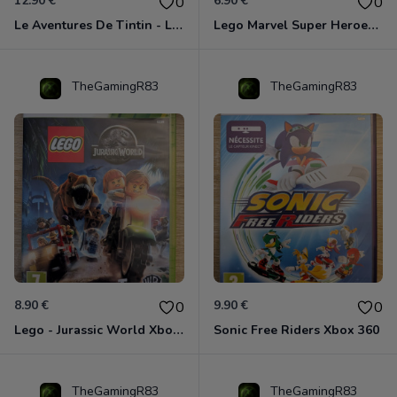
12.90 €
6.90 €
0
0
Le Aventures De Tintin - Le Secret De La Licorne Xbox 360
Lego Marvel Super Heroes Xbox 360
TheGamingR83
TheGamingR83
8.90 €
9.90 €
0
0
Lego - Jurassic World Xbox 360
Sonic Free Riders Xbox 360
TheGamingR83
TheGamingR83