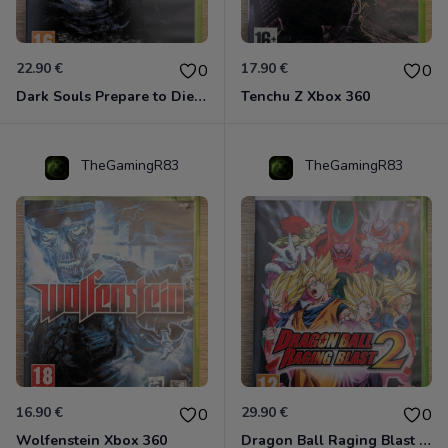
22.90 €
17.90 €
0
0
Dark Souls Prepare to Die Edition XBOX 360
Tenchu Z Xbox 360
TheGamingR83
TheGamingR83
16.90 €
29.90 €
0
0
Wolfenstein Xbox 360
Dragon Ball Raging Blast 2 Xbox 360