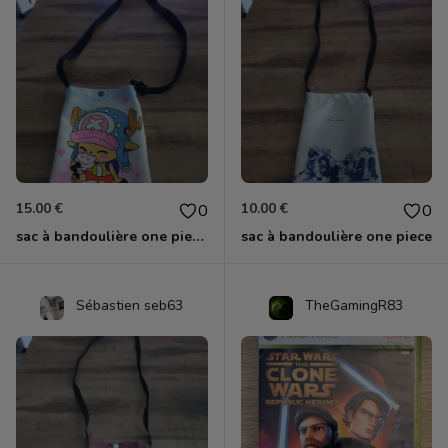
15.00 €
10.00 €
0
0
sac à bandoulière one piece chopper
sac à bandoulière one piece
Sébastien seb63
TheGamingR83