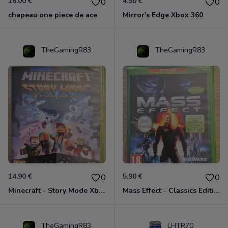
16.00 €
4.90 €
0
0
chapeau one piece de ace
Mirror's Edge Xbox 360
TheGamingR83
TheGamingR83
14.90 €
5.90 €
0
0
Minecraft - Story Mode Xbox 360
Mass Effect - Classics Edition Xbox 360
TheGamingR83
LHTR70