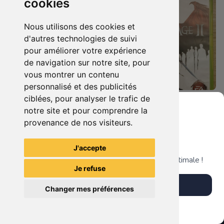
cookies
Nous utilisons des cookies et
d'autres technologies de suivi
pour améliorer votre expérience
de navigation sur notre site, pour
vous montrer un contenu
personnalisé et des publicités
ciblées, pour analyser le trafic de
12.90 €
5.90 €
0
0
notre site et pour comprendre la
Harry Potter Et Les Reliques De La Mort - 1ère Partie Xbox 360
Dragon Age Ii Xbox 360
provenance de nos visiteurs.
Grenier du Geek
J'accepte
TheGamingR83
TheGamingR83
Télécharge notre app pour une expérience optimale !
Je refuse
Télécharger l'app
Changer mes préférences
Plus tard
Vendre