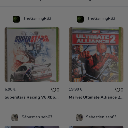
TheGamingR83
TheGamingR83
6.90 €
19.90 €
0
0
Superstars Racing V8 Xbox 360
Marvel Ultimate Alliance 2 Xbox 360
Sébastien seb63
Sébastien seb63