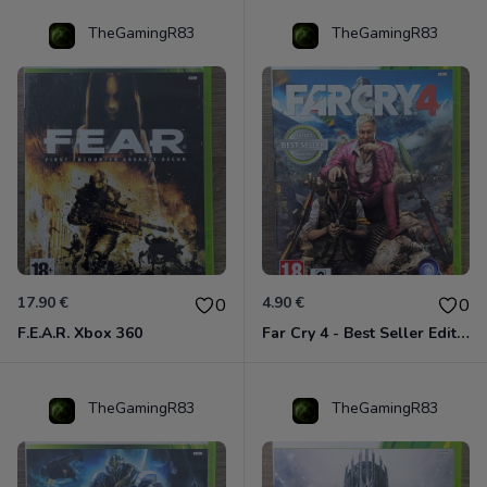
TheGamingR83
TheGamingR83
17.90 €
4.90 €
0
0
F.E.A.R. Xbox 360
Far Cry 4 - Best Seller Edition Xbox 360
TheGamingR83
TheGamingR83