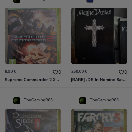
8.90 €
250.00 €
0
0
Supreme Commander 2 Xbox 360
[RARE] JDR In Nomine Satanis / Magna Veritas – 1ère Édition BOÎTE (DOS BLANC, 1989) - CROC / Siroz
TheGamingR83
TheGamingR83