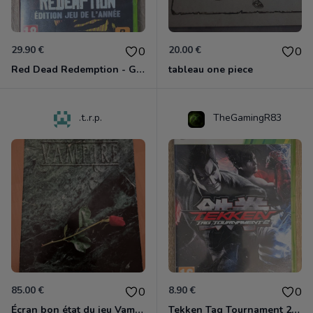
29.90 €
20.00 €
0
0
Red Dead Redemption - Game Of The Year Xbox 360
tableau one piece
.t..r.p.
TheGamingR83
85.00 €
8.90 €
0
0
Écran bon état du jeu Vampire et livre de règles « la mascarade » état d’usage
Tekken Tag Tournament 2 Xbox 360