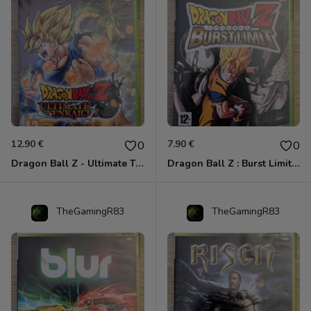
12.90 €
7.90 €
0
0
Dragon Ball Z - Ultimate Tenkaichi Xbox 360
Dragon Ball Z : Burst Limit Xbox 360
TheGamingR83
TheGamingR83