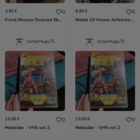
4.90 €
8.90 €
0
0
Front Mission Evolved Xbox 360
Medal Of Honor Airborne Xbox 360
VictorHugo75
VictorHugo75
10.00 €
10.00 €
0
0
Metalder - VHS vol 2.
Metalder - VHS vol 2.