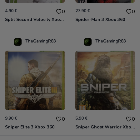
4.90 €
27.90 €
0
0
Split Second Velocity Xbox 360
Spider-Man 3 Xbox 360
TheGamingR83
TheGamingR83
9.90 €
5.90 €
0
0
Sniper Elite 3 Xbox 360
Sniper Ghost Warrior Xbox 360