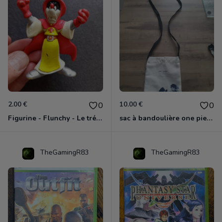
2.00 €
10.00 €
0
0
Figurine - Flunchy - Le trésor des templiers
sac à bandoulière one piece neuf
TheGamingR83
TheGamingR83