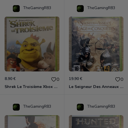
TheGamingR83
TheGamingR83
8.90 €
19.90 €
0
0
Shrek Le Troisième Xbox 360
Le Seigneur Des Anneaux - L'âge Des Conquêtes Xbox 360
TheGamingR83
TheGamingR83