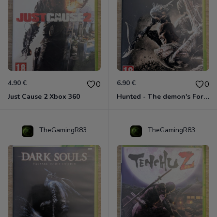
4.90 €
6.90 €
0
0
Just Cause 2 Xbox 360
Hunted - The demon's Forge Xbox 360 (Complet CIB)
TheGamingR83
TheGamingR83