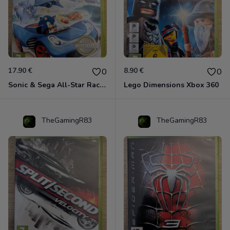
17.90 €
8.90 €
0
0
Sonic & Sega All-Star Racing - Transformed Xbox 360
Lego Dimensions Xbox 360
TheGamingR83
TheGamingR83