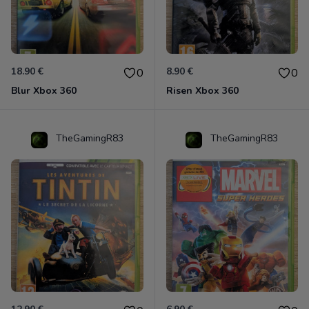
18.90 €
8.90 €
0
0
Blur Xbox 360
Risen Xbox 360
TheGamingR83
TheGamingR83