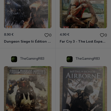
8.90 €
4.90 €
0
0
Dungeon Siege Iii Édition Limitée - Vf Intégrale Xbox 360
Far Cry 3 - The Lost Expeditions - Edition Spéciale Xbox 360
TheGamingR83
TheGamingR83