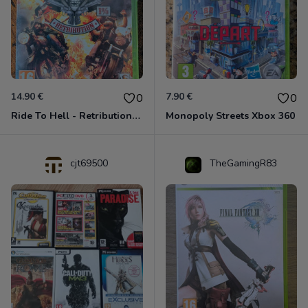
14.90 €
7.90 €
0
0
Ride To Hell - Retribution Xbox 360
Monopoly Streets Xbox 360
cjt69500
TheGamingR83