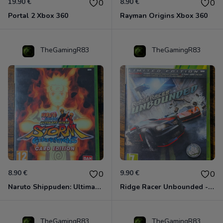
19.90 €
8.90 €
0
0
Portal 2 Xbox 360
Rayman Origins Xbox 360
TheGamingR83
TheGamingR83
8.90 €
9.90 €
0
0
Naruto Shippuden: Ultimate Ninja Storm Generations - Card Edition Xbox 360
Ridge Racer Unbounded - Édition Limitée Xbox 360
TheGamingR83
TheGamingR83