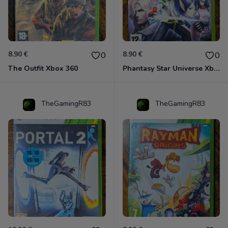
8.90 €
8.90 €
0
0
The Outfit Xbox 360
Phantasy Star Universe Xbox 360
TheGamingR83
TheGamingR83