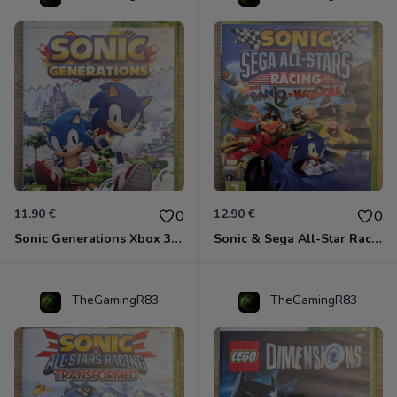
11.90 €
12.90 €
0
0
Sonic Generations Xbox 360
Sonic & Sega All-Star Racing avec Banjo-Kazooie Xbox 360
TheGamingR83
TheGamingR83