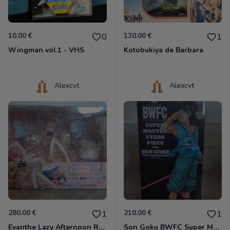
10.00 €
130.00 €
0
1
Wingman vol.1 - VHS
Kotobukiya de Barbara
Alexcvt
Alexcvt
280.00 €
210.00 €
1
1
Evanthe Lazy Afternoon Red Pride of Eden
Son Goku BWFC Super Master Stars