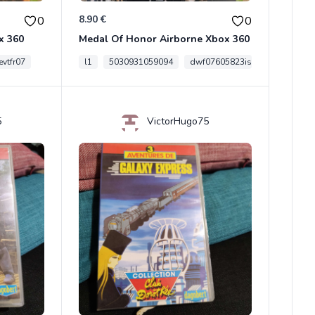
8.90 €
0
0
x 360
Medal Of Honor Airborne Xbox 360
vtfr07
l1
5030931059094
dwf07605823is
5
VictorHugo75