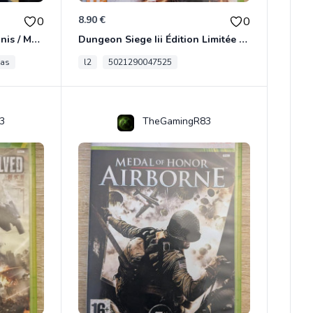
8.90 €
0
0
[RARE] JDR In Nomine Satanis / Magna Veritas – 1ère Édition BOÎTE (DOS BLANC, 1989) - CROC / Siroz
Dungeon Siege Iii Édition Limitée - Vf Intégrale Xbox 360
tas
l2
5021290047525
3
TheGamingR83