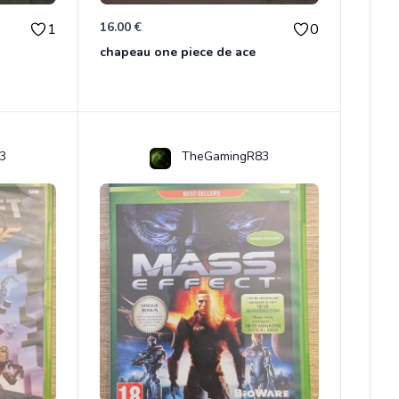
16.00 €
1
0
chapeau one piece de ace
3
TheGamingR83