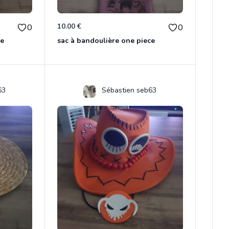
10.00 €
0
0
ce
sac à bandoulière one piece
63
Sébastien seb63