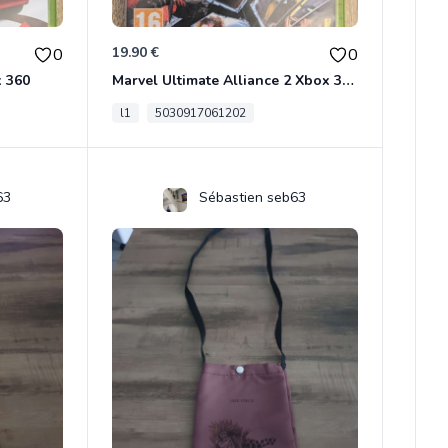
19.90 €
0
0
x 360
Marvel Ultimate Alliance 2 Xbox 360
l1
5030917061202
63
Sébastien seb63