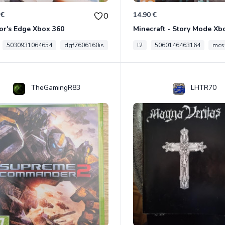
 €
14.90 €
0
or's Edge Xbox 360
Minecraft - Story Mode Xb
5030931064654
dgf7606160is
l2
5060146463164
mcs
TheGamingR83
LHTR70