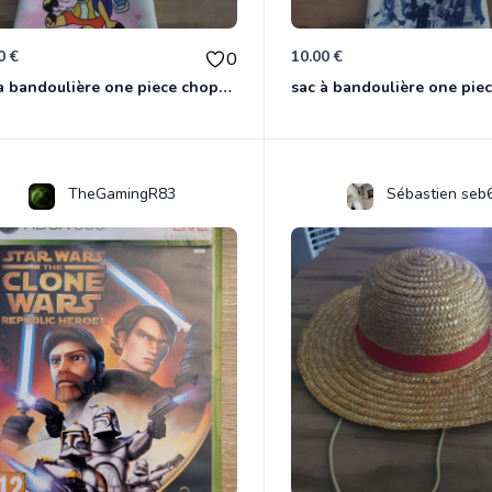
0 €
10.00 €
0
sac à bandoulière one piece chopper
sac à bandoulière one pie
TheGamingR83
Sébastien seb