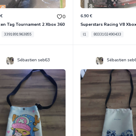
 €
6.90 €
0
ken Tag Tournament 2 Xbox 360
Superstars Racing V8 Xbo
3391891963855
l1
8033102490433
Sébastien seb63
Sébastien seb