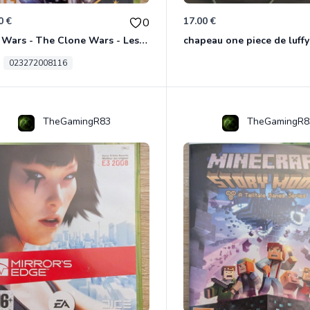
0 €
17.00 €
0
Star Wars - The Clone Wars - Les Héros De La République Xbox 360
chapeau one piece de luffy
023272008116
TheGamingR83
TheGamingR8