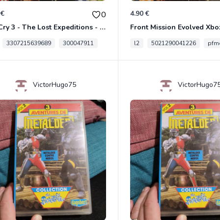
 €
4.90 €
0
Far Cry 3 - The Lost Expeditions - Edition Spéciale Xbox 360
Front Mission Evolved Xbo
3307215639689
300047911
l2
5021290041226
pfme
VictorHugo75
VictorHugo7