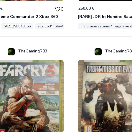
 €
250.00 €
0
reme Commander 2 Xbox 360
5021290040366
sc2 360/inplay/fra
in nomine satanis / magna veri
TheGamingR83
TheGamingR8