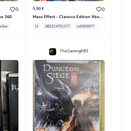
5.90 €
0
0
ox 360
Mass Effect - Classics Edition Xbox 360
x3bx
l2
882224751377
m5900077
TheGamingR83