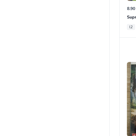
8.90
Sup
l2