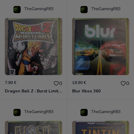
TheGamingR83
TheGamingR83
7.90 €
18.90 €
0
0
Dragon Ball Z : Burst Limit Xbox 360
Blur Xbox 360
TheGamingR83
TheGamingR83