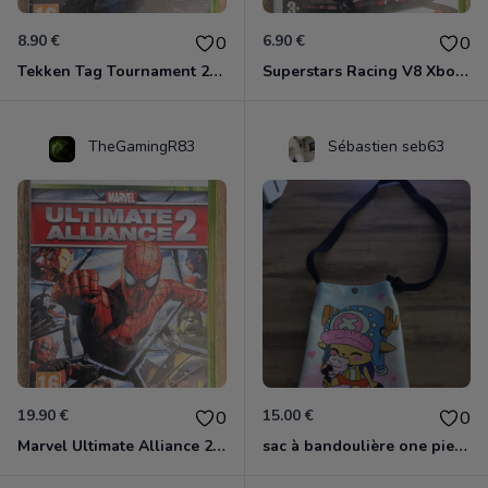
8.90 €
6.90 €
0
0
Tekken Tag Tournament 2 Xbox 360
Superstars Racing V8 Xbox 360
TheGamingR83
Sébastien seb63
19.90 €
15.00 €
0
0
Marvel Ultimate Alliance 2 Xbox 360
sac à bandoulière one piece chopper