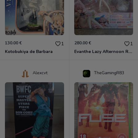
130.00 €
280.00 €
1
1
Kotobukiya de Barbara
Evanthe Lazy Afternoon Red Pride of Eden
Alexcvt
TheGamingR83