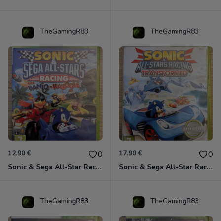
TheGamingR83
TheGamingR83
12.90 €
17.90 €
0
0
Sonic & Sega All-Star Racing avec Banjo-Kazooie Xbox 360
Sonic & Sega All-Star Racing - Transformed Xbox 360
TheGamingR83
TheGamingR83