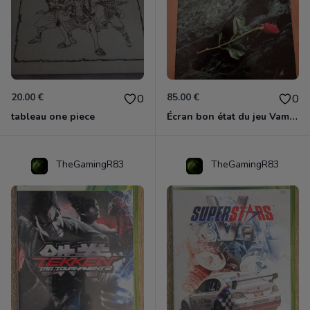
20.00 €
85.00 €
0
0
tableau one piece
Écran bon état du jeu Vampire et livre de règles « la mascarade » état d’usage
TheGamingR83
TheGamingR83