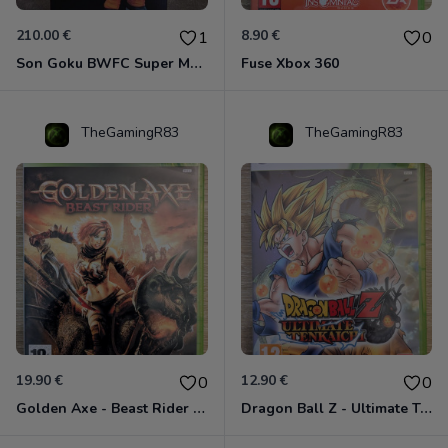
210.00 €
8.90 €
1
0
Son Goku BWFC Super Master Stars
Fuse Xbox 360
TheGamingR83
TheGamingR83
19.90 €
12.90 €
0
0
Golden Axe - Beast Rider Xbox 360
Dragon Ball Z - Ultimate Tenkaichi Xbox 360