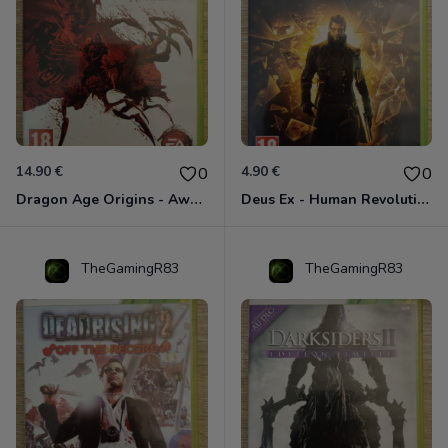
14.90 €
4.90 €
0
0
Dragon Age Origins - Awakening Xbox 360
Deus Ex - Human Revolution Xbox 360
TheGamingR83
TheGamingR83