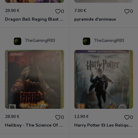
29.90 €
7.00 €
0
0
Dragon Ball Raging Blast 2 Xbox 360
pyramide d'animaux
TheGamingR83
TheGamingR83
28.90 €
12.90 €
0
0
Hellboy - The Science Of Evil Xbox 360
Harry Potter Et Les Reliques De La Mort - 1ère Partie Xbox 360