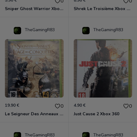
5.90 €
8.90 €
0
0
Sniper Ghost Warrior Xbox 360
Shrek Le Troisième Xbox 360
TheGamingR83
TheGamingR83
19.90 €
4.90 €
0
0
Le Seigneur Des Anneaux - L'âge Des Conquêtes Xbox 360
Just Cause 2 Xbox 360
TheGamingR83
TheGamingR83