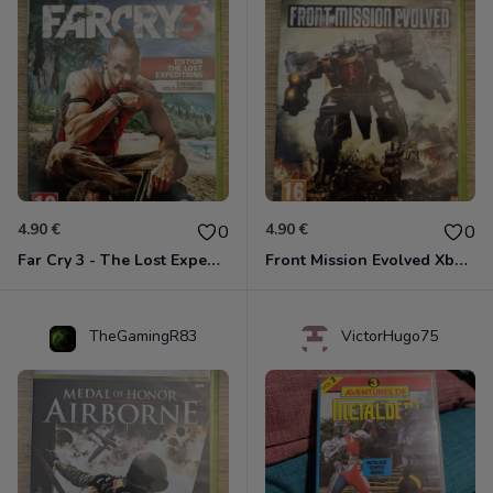
4.90 €
4.90 €
0
0
Far Cry 3 - The Lost Expeditions - Edition Spéciale Xbox 360
Front Mission Evolved Xbox 360
TheGamingR83
VictorHugo75