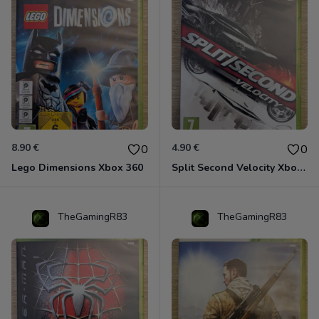
8.90 €
4.90 €
0
0
Lego Dimensions Xbox 360
Split Second Velocity Xbox 360
TheGamingR83
TheGamingR83