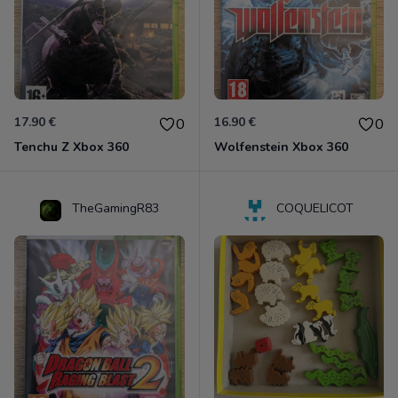
17.90 €
16.90 €
0
0
Tenchu Z Xbox 360
Wolfenstein Xbox 360
TheGamingR83
COQUELICOT