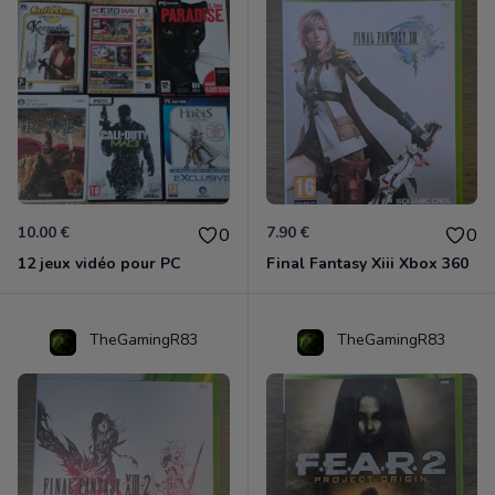
10.00 €
7.90 €
0
0
12 jeux vidéo pour PC
Final Fantasy Xiii Xbox 360
TheGamingR83
TheGamingR83