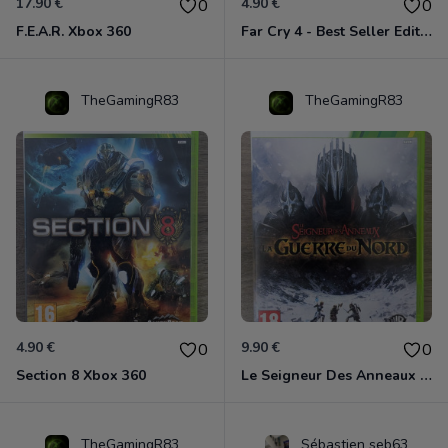
17.90 €
4.90 €
0
0
F.E.A.R. Xbox 360
Far Cry 4 - Best Seller Edition Xbox 360
TheGamingR83
TheGamingR83
4.90 €
9.90 €
0
0
Section 8 Xbox 360
Le Seigneur Des Anneaux - La Guerre Du Nord Xbox 360
TheGamingR83
Sébastien seb63