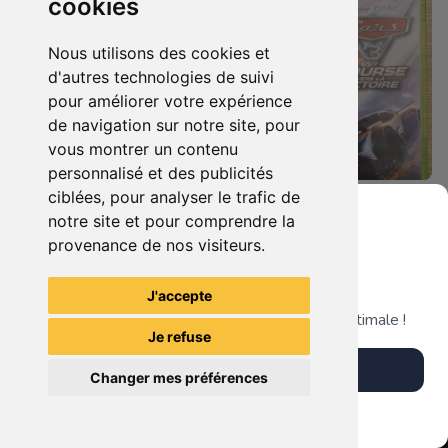
cookies
Nous utilisons des cookies et
d'autres technologies de suivi
pour améliorer votre expérience
de navigation sur notre site, pour
vous montrer un contenu
personnalisé et des publicités
ciblées, pour analyser le trafic de
19.90 €
19.90 €
0
0
notre site et pour comprendre la
Castlevania : Lords Of Shadow Xbox 360
Cars 3 - Course Vers La Victoire Xbox 360
provenance de nos visiteurs.
Grenier du Geek
J'accepte
TheGamingR83
TheGamingR83
Télécharge notre app pour une expérience optimale !
Je refuse
Télécharger l'app
Changer mes préférences
Plus tard
Vendre