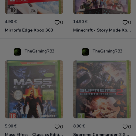
4.90 €
14.90 €
0
0
Mirror's Edge Xbox 360
Minecraft - Story Mode Xbox 360
TheGamingR83
TheGamingR83
5.90 €
8.90 €
0
0
Mass Effect - Classics Edition Xbox 360
Supreme Commander 2 Xbox 360