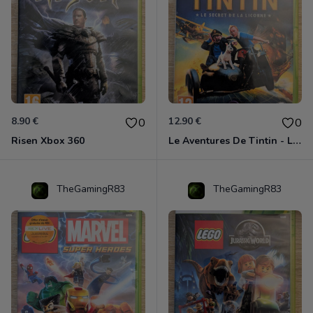
8.90 €
12.90 €
0
0
Risen Xbox 360
Le Aventures De Tintin - Le Secret De La Licorne Xbox 360
TheGamingR83
TheGamingR83