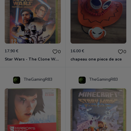
17.90 €
16.00 €
0
0
Star Wars - The Clone Wars - Les Héros De La République Xbox 360
chapeau one piece de ace
TheGamingR83
TheGamingR83