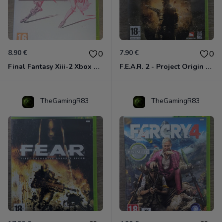
8.90 €
7.90 €
0
0
Final Fantasy Xiii-2 Xbox 360
F.E.A.R. 2 - Project Origin Xbox 360
TheGamingR83
TheGamingR83