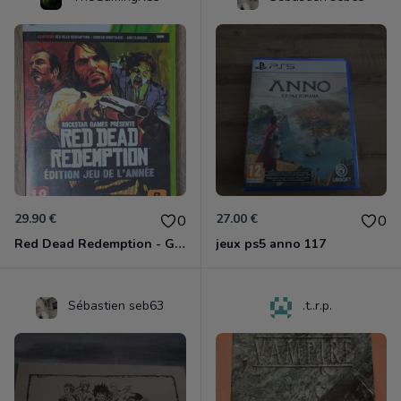
29.90 €
27.00 €
0
0
Red Dead Redemption - Game Of The Year Xbox 360
jeux ps5 anno 117
Sébastien seb63
.t..r.p.