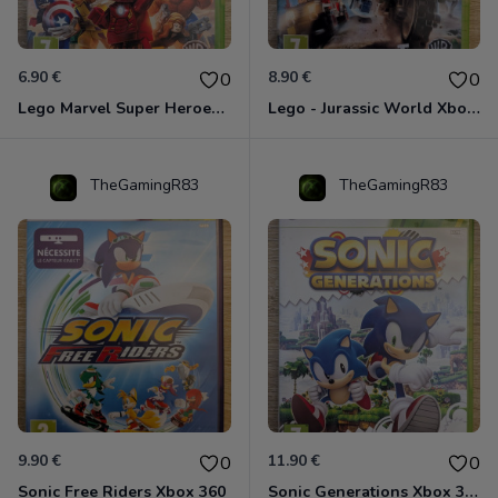
6.90 €
8.90 €
0
0
Lego Marvel Super Heroes Xbox 360
Lego - Jurassic World Xbox 360
TheGamingR83
TheGamingR83
9.90 €
11.90 €
0
0
Sonic Free Riders Xbox 360
Sonic Generations Xbox 360