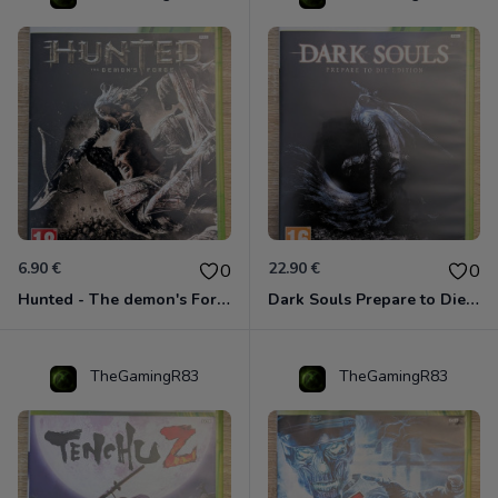
6.90 €
22.90 €
0
0
Hunted - The demon's Forge Xbox 360 (Complet CIB)
Dark Souls Prepare to Die Edition XBOX 360
TheGamingR83
TheGamingR83