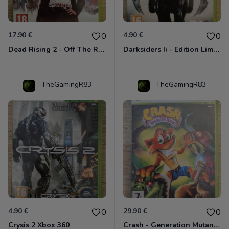
17.90 €
4.90 €
0
0
Dead Rising 2 - Off The Record Xbox 360
Darksiders Ii - Edition Limitée Xbox 360
TheGamingR83
TheGamingR83
4.90 €
29.90 €
0
0
Crysis 2 Xbox 360
Crash - Generation Mutant Xbox 360