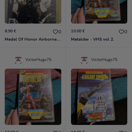
8.90 €
10.00 €
0
0
Medal Of Honor Airborne Xbox 360
Metalder - VHS vol 2.
VictorHugo75
VictorHugo75