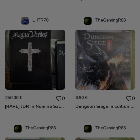
LHTR70
TheGamingR83
250.00 €
8.90 €
0
0
[RARE] JDR In Nomine Satanis / Magna Veritas – 1ère Édition BOÎTE (DOS BLANC, 1989) - CROC / Siroz
Dungeon Siege Iii Édition Limitée - Vf Intégrale Xbox 360
TheGamingR83
TheGamingR83