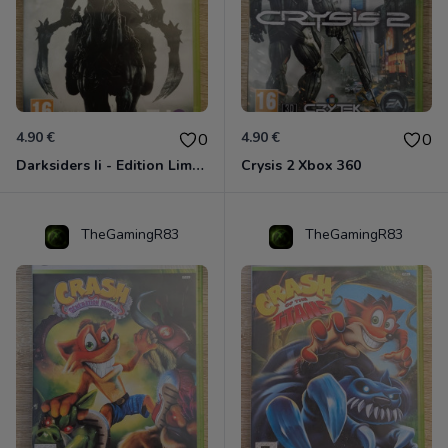
4.90 €
4.90 €
0
0
Darksiders Ii - Edition Limitée Xbox 360
Crysis 2 Xbox 360
TheGamingR83
TheGamingR83