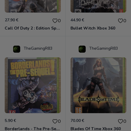
27.90 €
44.90 €
0
0
Call Of Duty 2 : Edition Spéciale Xbox 360 GOTY
Bullet Witch Xbox 360
TheGamingR83
TheGamingR83
5.90 €
70.00 €
0
0
Borderlands - The Pre-Sequel ! Xbox 360
Blades Of Time Xbox 360