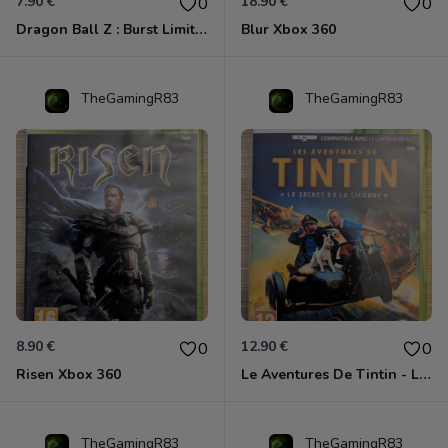
7.90 €
18.90 €
0
0
Dragon Ball Z : Burst Limit Xbox 360
Blur Xbox 360
TheGamingR83
TheGamingR83
8.90 €
12.90 €
0
0
Risen Xbox 360
Le Aventures De Tintin - Le Secret De La Licorne Xbox 360
TheGamingR83
TheGamingR83