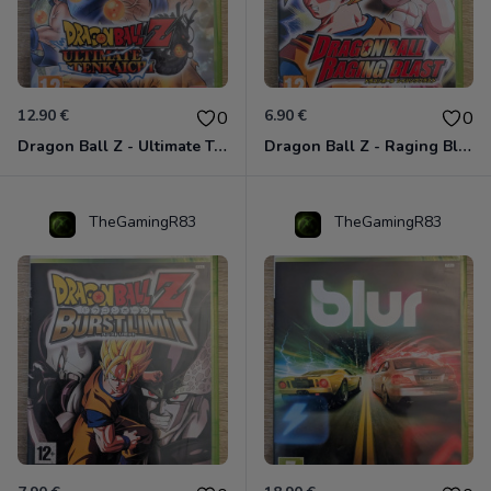
12.90 €
6.90 €
0
0
Dragon Ball Z - Ultimate Tenkaichi Xbox 360
Dragon Ball Z - Raging Blast Xbox 360
TheGamingR83
TheGamingR83