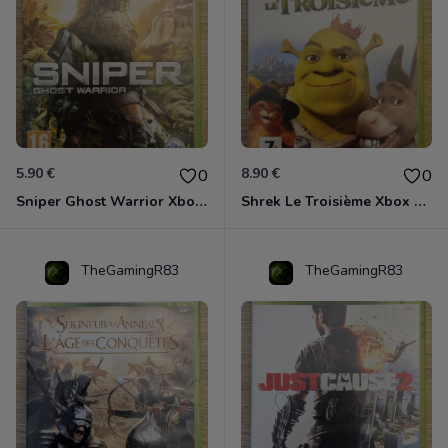
5.90 €
8.90 €
0
0
Sniper Ghost Warrior Xbox 360
Shrek Le Troisième Xbox 360
TheGamingR83
TheGamingR83