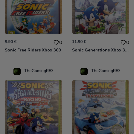
9.90 €
11.90 €
0
0
Sonic Free Riders Xbox 360
Sonic Generations Xbox 360
TheGamingR83
TheGamingR83