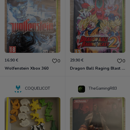
16.90 €
29.90 €
0
0
Wolfenstein Xbox 360
Dragon Ball Raging Blast 2 Xbox 360
COQUELICOT
TheGamingR83