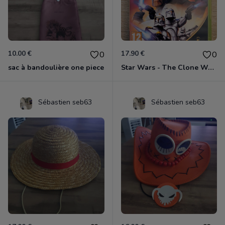
10.00 €
17.90 €
0
0
sac à bandoulière one piece
Star Wars - The Clone Wars - Les Héros De La République Xbox 360
Sébastien seb63
Sébastien seb63