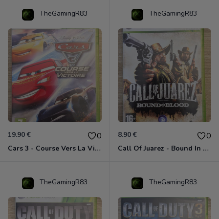
TheGamingR83
TheGamingR83
19.90 €
8.90 €
0
0
Cars 3 - Course Vers La Victoire Xbox 360
Call Of Juarez - Bound In Blood Xbox 360
TheGamingR83
TheGamingR83