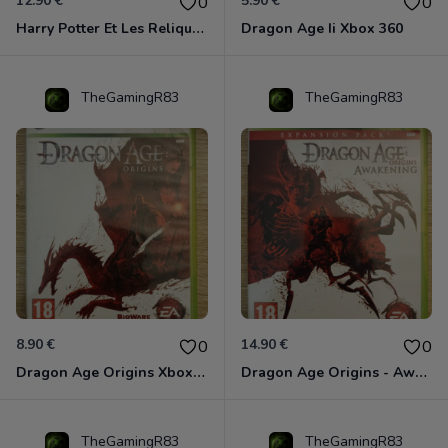
12.90 €
5.90 €
0
0
Harry Potter Et Les Reliques De La Mort - 1ère Partie Xbox 360
Dragon Age Ii Xbox 360
TheGamingR83
TheGamingR83
8.90 €
14.90 €
0
0
Dragon Age Origins Xbox 360
Dragon Age Origins - Awakening Xbox 360
TheGamingR83
TheGamingR83