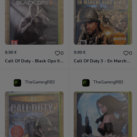
8.90 €
9.90 €
0
0
Call Of Duty - Black Ops II Xbox 360
Call Of Duty 3 - En Marche Vers Paris Xbox 360
TheGamingR83
TheGamingR83