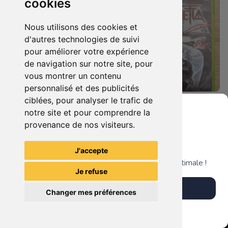
cookies
Nous utilisons des cookies et
d'autres technologies de suivi
pour améliorer votre expérience
de navigation sur notre site, pour
vous montrer un contenu
personnalisé et des publicités
ciblées, pour analyser le trafic de
7.90 €
9.90 €
0
0
notre site et pour comprendre la
Duo : The Elder Scrolls Iv - Oblivion + Bioshock Xbox 360
Bayonetta Xbox 360
provenance de nos visiteurs.
Grenier du Geek
J'accepte
TheGamingR83
TheGamingR83
Télécharge notre app pour une expérience optimale !
Je refuse
Télécharger l'app
Changer mes préférences
Plus tard
Vendre