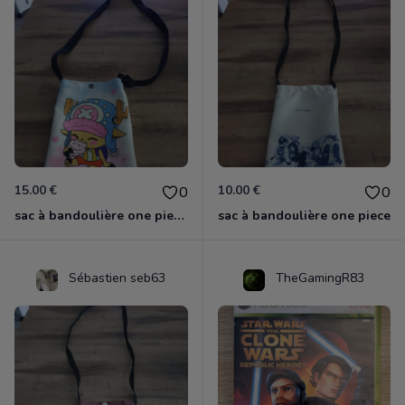
15.00 €
10.00 €
0
0
sac à bandoulière one piece chopper
sac à bandoulière one piece
Sébastien seb63
TheGamingR83