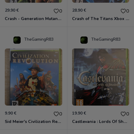
29.90 €
28.90 €
0
0
Crash - Generation Mutant Xbox 360
Crash of The Titans Xbox 360
TheGamingR83
TheGamingR83
9.90 €
19.90 €
0
0
Sid Meier's Civilization Revolution Xbox 360
Castlevania : Lords Of Shadow Xbox 360