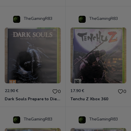
TheGamingR83
TheGamingR83
22.90 €
17.90 €
0
0
Dark Souls Prepare to Die Edition XBOX 360
Tenchu Z Xbox 360
TheGamingR83
TheGamingR83