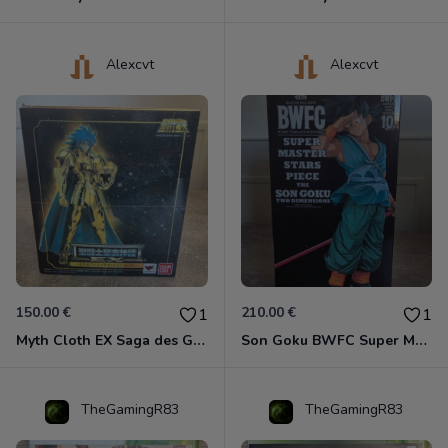
Alexcvt
Alexcvt
150.00 €
210.00 €
1
1
Myth Cloth EX Saga des Gémeaux
Son Goku BWFC Super Master Stars
TheGamingR83
TheGamingR83