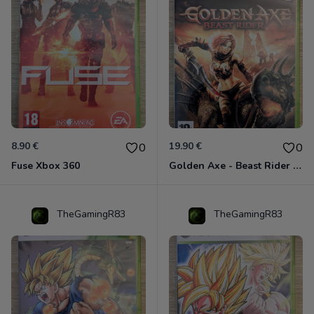
8.90 €
19.90 €
0
0
Fuse Xbox 360
Golden Axe - Beast Rider Xbox 360
TheGamingR83
TheGamingR83