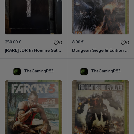
250.00 €
8.90 €
0
0
[RARE] JDR In Nomine Satanis / Magna Veritas – 1ère Édition BOÎTE (DOS BLANC, 1989) - CROC / Siroz
Dungeon Siege Iii Édition Limitée - Vf Intégrale Xbox 360
TheGamingR83
TheGamingR83