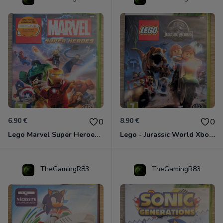
6.90 €
8.90 €
0
0
Lego Marvel Super Heroes Xbox 360
Lego - Jurassic World Xbox 360
TheGamingR83
TheGamingR83