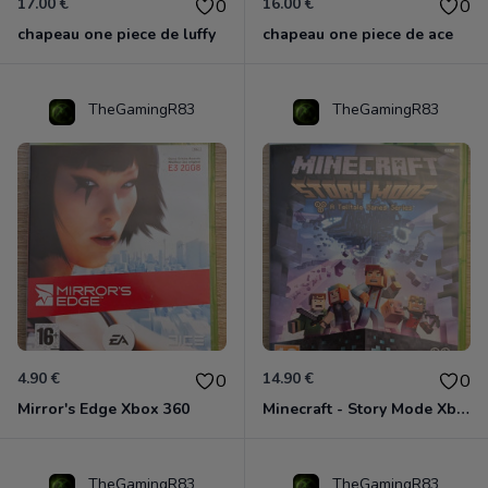
17.00 €
16.00 €
0
0
chapeau one piece de luffy
chapeau one piece de ace
TheGamingR83
TheGamingR83
4.90 €
14.90 €
0
0
Mirror's Edge Xbox 360
Minecraft - Story Mode Xbox 360
TheGamingR83
TheGamingR83