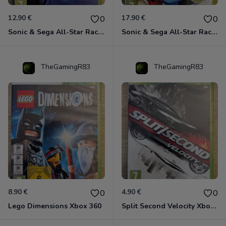
12.90 €
17.90 €
0
0
Sonic & Sega All-Star Racing avec Banjo-Kazooie Xbox 360
Sonic & Sega All-Star Racing - Transformed Xbox 360
TheGamingR83
TheGamingR83
8.90 €
4.90 €
0
0
Lego Dimensions Xbox 360
Split Second Velocity Xbox 360