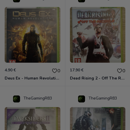
4.90 €
17.90 €
0
0
Deus Ex - Human Revolution Xbox 360
Dead Rising 2 - Off The Record Xbox 360
TheGamingR83
TheGamingR83