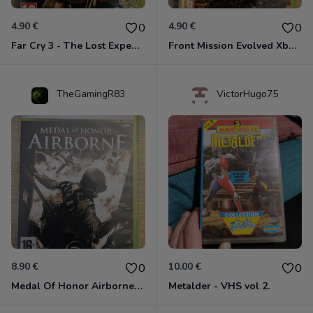
4.90 €
4.90 €
0
0
Far Cry 3 - The Lost Expeditions - Edition Spéciale Xbox 360
Front Mission Evolved Xbox 360
TheGamingR83
VictorHugo75
8.90 €
10.00 €
0
0
Medal Of Honor Airborne Xbox 360
Metalder - VHS vol 2.