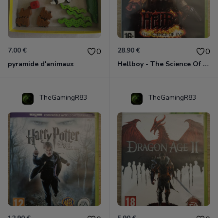
7.00 €
28.90 €
0
0
pyramide d'animaux
Hellboy - The Science Of Evil Xbox 360
TheGamingR83
TheGamingR83