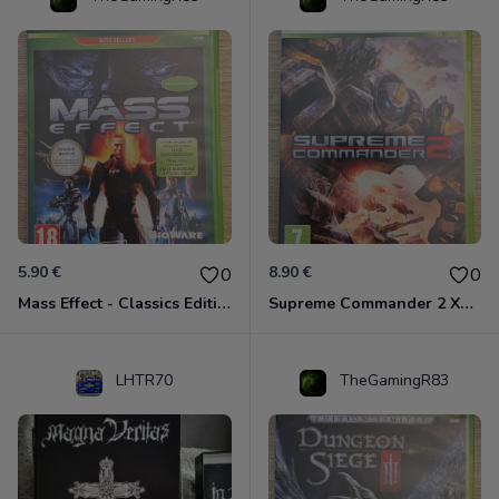
5.90 €
8.90 €
0
0
Mass Effect - Classics Edition Xbox 360
Supreme Commander 2 Xbox 360
LHTR70
TheGamingR83