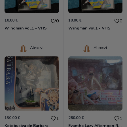
10.00 €
10.00 €
0
0
Wingman vol.1 - VHS
Wingman vol.1 - VHS
Alexcvt
Alexcvt
130.00 €
280.00 €
1
1
Kotobukiya de Barbara
Evanthe Lazy Afternoon Red Pride of Eden