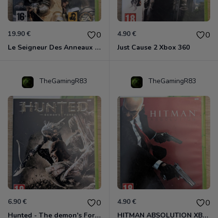
19.90 €
4.90 €
0
0
Le Seigneur Des Anneaux - L'âge Des Conquêtes Xbox 360
Just Cause 2 Xbox 360
TheGamingR83
TheGamingR83
6.90 €
4.90 €
0
0
Hunted - The demon's Forge Xbox 360 (Complet CIB)
HITMAN ABSOLUTION XBOX 360