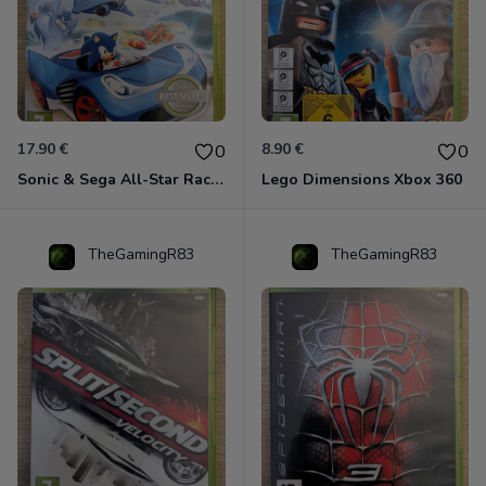
17.90 €
8.90 €
0
0
Sonic & Sega All-Star Racing - Transformed Xbox 360
Lego Dimensions Xbox 360
TheGamingR83
TheGamingR83