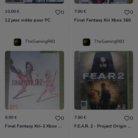
10.00 €
7.90 €
0
0
12 jeux vidéo pour PC
Final Fantasy Xiii Xbox 360
TheGamingR83
TheGamingR83
8.90 €
7.90 €
0
0
Final Fantasy Xiii-2 Xbox 360
F.E.A.R. 2 - Project Origin Xbox 360