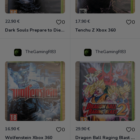
22.90 €
17.90 €
0
0
Dark Souls Prepare to Die Edition XBOX 360
Tenchu Z Xbox 360
TheGamingR83
TheGamingR83
16.90 €
29.90 €
0
0
Wolfenstein Xbox 360
Dragon Ball Raging Blast 2 Xbox 360