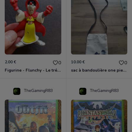
2.00 €
10.00 €
0
0
Figurine - Flunchy - Le trésor des templiers
sac à bandoulière one piece neuf
TheGamingR83
TheGamingR83