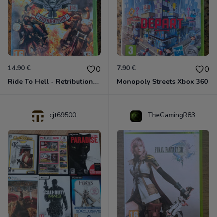
14.90 €
7.90 €
0
0
Ride To Hell - Retribution Xbox 360
Monopoly Streets Xbox 360
cjt69500
TheGamingR83