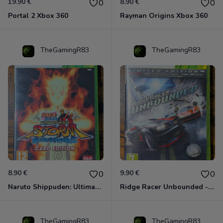
19.90 €
8.90 €
0
0
Portal 2 Xbox 360
Rayman Origins Xbox 360
TheGamingR83
TheGamingR83
8.90 €
9.90 €
0
0
Naruto Shippuden: Ultimate Ninja Storm Generations - Card Edition Xbox 360
Ridge Racer Unbounded - Édition Limitée Xbox 360
TheGamingR83
TheGamingR83