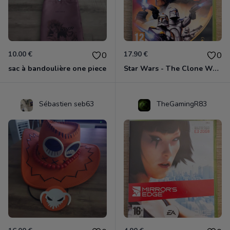
10.00 €
17.90 €
0
0
sac à bandoulière one piece
Star Wars - The Clone Wars - Les Héros De La République Xbox 360
Sébastien seb63
TheGamingR83