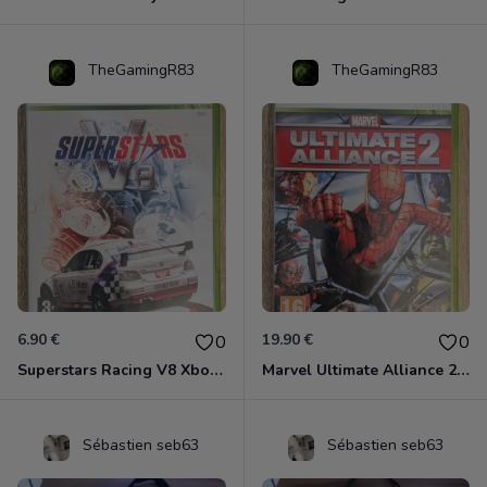
TheGamingR83
TheGamingR83
6.90 €
19.90 €
0
0
Superstars Racing V8 Xbox 360
Marvel Ultimate Alliance 2 Xbox 360
Sébastien seb63
Sébastien seb63