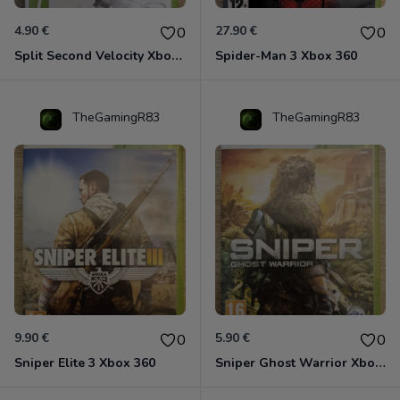
4.90 €
27.90 €
0
0
Split Second Velocity Xbox 360
Spider-Man 3 Xbox 360
TheGamingR83
TheGamingR83
9.90 €
5.90 €
0
0
Sniper Elite 3 Xbox 360
Sniper Ghost Warrior Xbox 360