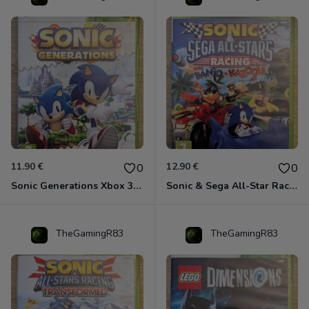
11.90 €
12.90 €
0
0
Sonic Generations Xbox 360
Sonic & Sega All-Star Racing avec Banjo-Kazooie Xbox 360
TheGamingR83
TheGamingR83