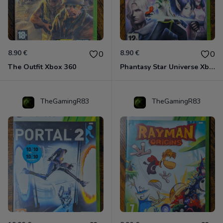
8.90 €
8.90 €
0
0
The Outfit Xbox 360
Phantasy Star Universe Xbox 360
TheGamingR83
TheGamingR83