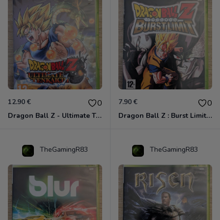
12.90 €
7.90 €
0
0
Dragon Ball Z - Ultimate Tenkaichi Xbox 360
Dragon Ball Z : Burst Limit Xbox 360
TheGamingR83
TheGamingR83