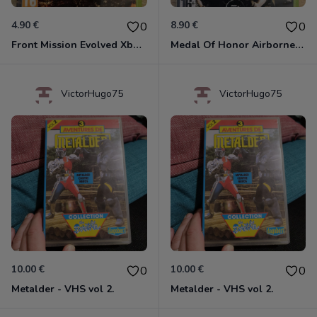
4.90 €
8.90 €
0
0
Front Mission Evolved Xbox 360
Medal Of Honor Airborne Xbox 360
VictorHugo75
VictorHugo75
10.00 €
10.00 €
0
0
Metalder - VHS vol 2.
Metalder - VHS vol 2.