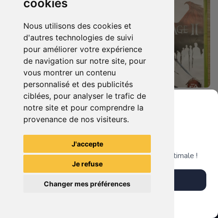
cookies
Nous utilisons des cookies et
d'autres technologies de suivi
pour améliorer votre expérience
de navigation sur notre site, pour
vous montrer un contenu
personnalisé et des publicités
ciblées, pour analyser le trafic de
12.90 €
5.90 €
0
0
notre site et pour comprendre la
Harry Potter Et Les Reliques De La Mort - 1ère Partie Xbox 360
Dragon Age Ii Xbox 360
provenance de nos visiteurs.
Grenier du Geek
J'accepte
TheGamingR83
TheGamingR83
Télécharge notre app pour une expérience optimale !
Je refuse
Télécharger l'app
Changer mes préférences
Plus tard
Vendre