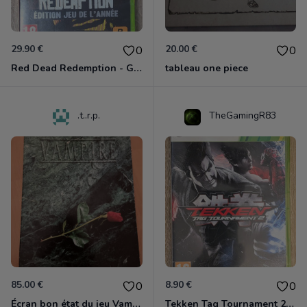
29.90 €
20.00 €
0
0
Red Dead Redemption - Game Of The Year Xbox 360
tableau one piece
.t..r.p.
TheGamingR83
85.00 €
8.90 €
0
0
Écran bon état du jeu Vampire et livre de règles « la mascarade » état d’usage
Tekken Tag Tournament 2 Xbox 360