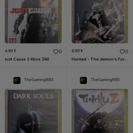
4.90 €
6.90 €
0
0
Just Cause 2 Xbox 360
Hunted - The demon's Forge Xbox 360 (Complet CIB)
TheGamingR83
TheGamingR83