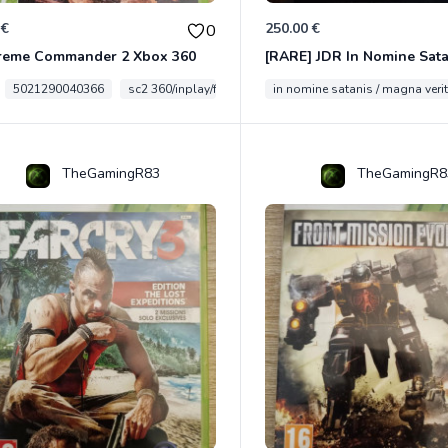
 €
250.00 €
0
reme Commander 2 Xbox 360
5021290040366
sc2 360/inplay/fra
in nomine satanis / magna veri
TheGamingR83
TheGamingR8