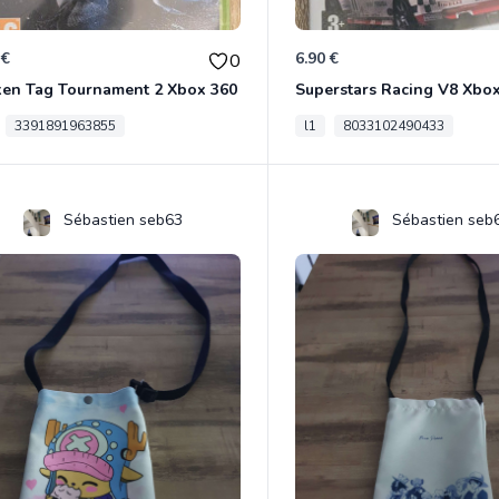
 €
6.90 €
0
ken Tag Tournament 2 Xbox 360
Superstars Racing V8 Xbo
3391891963855
l1
8033102490433
Sébastien seb63
Sébastien seb