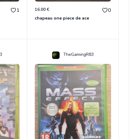
16.00 €
1
0
chapeau one piece de ace
3
TheGamingR83