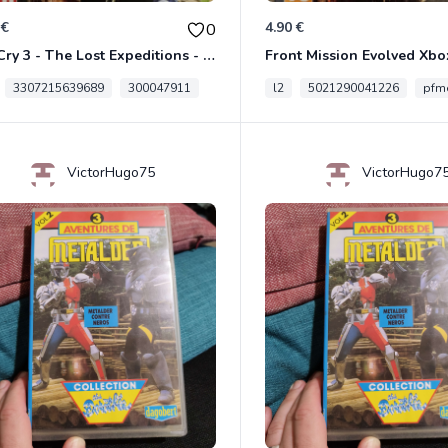
 €
4.90 €
0
Far Cry 3 - The Lost Expeditions - Edition Spéciale Xbox 360
Front Mission Evolved Xbo
3307215639689
300047911
l2
5021290041226
pfme
VictorHugo75
VictorHugo7