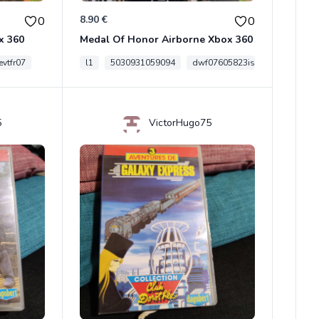
8.90 €
0
0
x 360
Medal Of Honor Airborne Xbox 360
vtfr07
l1
5030931059094
dwf07605823is
5
VictorHugo75