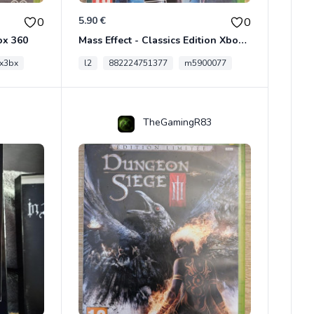
5.90 €
0
0
ox 360
Mass Effect - Classics Edition Xbox 360
x3bx
l2
882224751377
m5900077
TheGamingR83