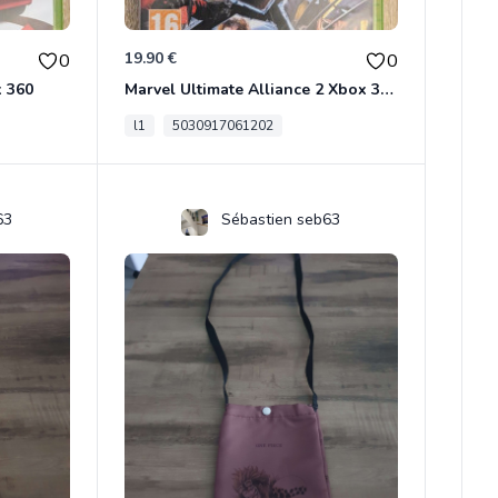
19.90 €
0
0
x 360
Marvel Ultimate Alliance 2 Xbox 360
l1
5030917061202
63
Sébastien seb63