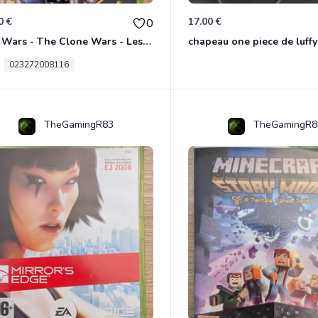
0 €
17.00 €
0
Star Wars - The Clone Wars - Les Héros De La République Xbox 360
chapeau one piece de luffy
023272008116
TheGamingR83
TheGamingR8