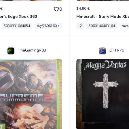
 €
14.90 €
0
or's Edge Xbox 360
Minecraft - Story Mode Xb
5030931064654
dgf7606160is
l2
5060146463164
mcs
TheGamingR83
LHTR70