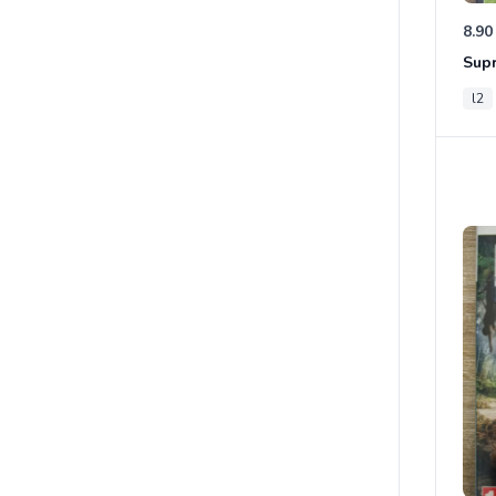
8.90
Sup
l2