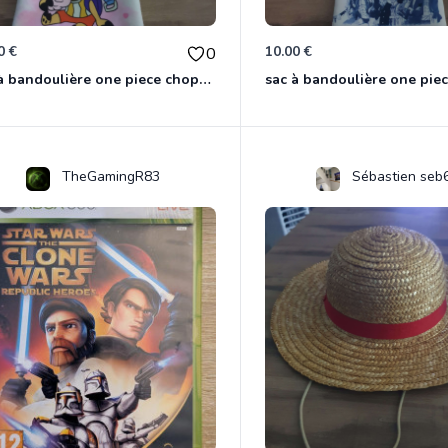
0 €
10.00 €
0
sac à bandoulière one piece chopper
sac à bandoulière one pie
TheGamingR83
Sébastien seb