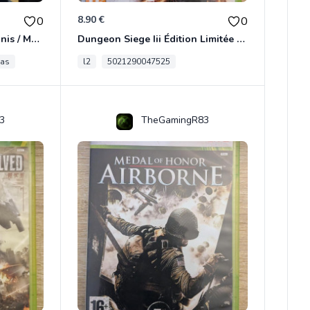
8.90 €
0
0
[RARE] JDR In Nomine Satanis / Magna Veritas – 1ère Édition BOÎTE (DOS BLANC, 1989) - CROC / Siroz
Dungeon Siege Iii Édition Limitée - Vf Intégrale Xbox 360
tas
l2
5021290047525
3
TheGamingR83