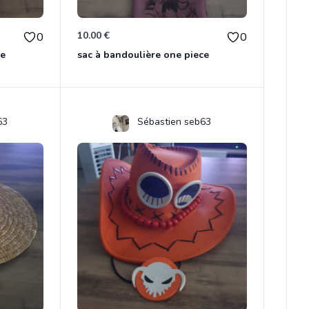
10.00 €
0
0
ce
sac à bandoulière one piece
63
Sébastien seb63