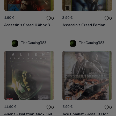
4.90 €
3.90 €
0
0
Assassin's Creed Ii Xbox 360
Assassin's Creed Edition Classics Xbox 360
TheGamingR83
TheGamingR83
14.90 €
6.90 €
0
0
Aliens - Isolation Xbox 360
Ace Combat - Assault Horizon Xbox 360