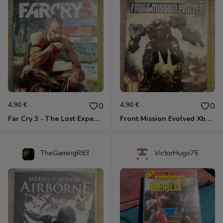
4.90 €
4.90 €
0
0
Far Cry 3 - The Lost Expeditions - Edition Spéciale Xbox 360
Front Mission Evolved Xbox 360
TheGamingR83
VictorHugo75