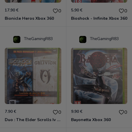
17.90 €
5.90 €
0
0
Bionicle Heros Xbox 360
Bioshock - Infinite Xbox 360
TheGamingR83
TheGamingR83
7.90 €
9.90 €
0
0
Duo : The Elder Scrolls Iv - Oblivion + Bioshock Xbox 360
Bayonetta Xbox 360