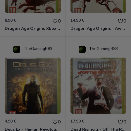
8.90 €
14.90 €
0
0
Dragon Age Origins Xbox 360
Dragon Age Origins - Awakening Xbox 360
TheGamingR83
TheGamingR83
4.90 €
17.90 €
0
0
Deus Ex - Human Revolution Xbox 360
Dead Rising 2 - Off The Record Xbox 360