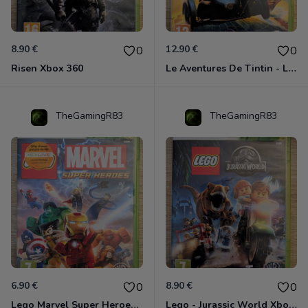
8.90 €
12.90 €
0
0
Risen Xbox 360
Le Aventures De Tintin - Le Secret De La Licorne Xbox 360
TheGamingR83
TheGamingR83
6.90 €
8.90 €
0
0
Lego Marvel Super Heroes Xbox 360
Lego - Jurassic World Xbox 360