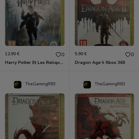
12.90 €
5.90 €
0
0
Harry Potter Et Les Reliques De La Mort - 1ère Partie Xbox 360
Dragon Age Ii Xbox 360
TheGamingR83
TheGamingR83