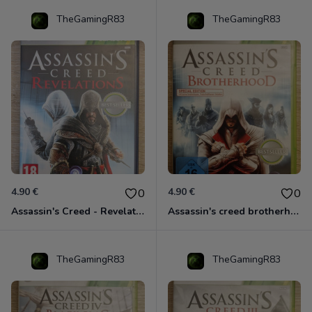
TheGamingR83
TheGamingR83
4.90 €
4.90 €
0
0
Assassin's Creed - Revelations - Classics Edition Xbox 360
Assassin's creed brotherhood édition Special Xbox 360 classics
TheGamingR83
TheGamingR83