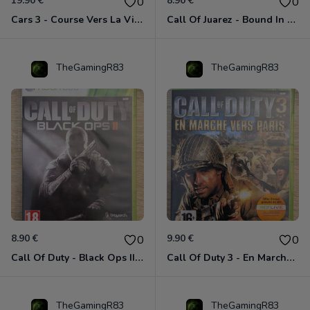
19.90 €
8.90 €
0
0
Cars 3 - Course Vers La Victoire Xbox 360
Call Of Juarez - Bound In Blood Xbox 360
TheGamingR83
TheGamingR83
8.90 €
9.90 €
0
0
Call Of Duty - Black Ops II Xbox 360
Call Of Duty 3 - En Marche Vers Paris Xbox 360
TheGamingR83
TheGamingR83