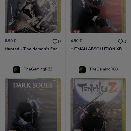
6.90 €
4.90 €
0
0
Hunted - The demon's Forge Xbox 360 (Complet CIB)
HITMAN ABSOLUTION XBOX 360
TheGamingR83
TheGamingR83