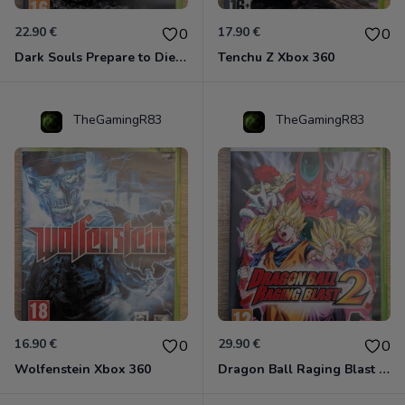
22.90 €
17.90 €
0
0
Dark Souls Prepare to Die Edition XBOX 360
Tenchu Z Xbox 360
TheGamingR83
TheGamingR83
16.90 €
29.90 €
0
0
Wolfenstein Xbox 360
Dragon Ball Raging Blast 2 Xbox 360