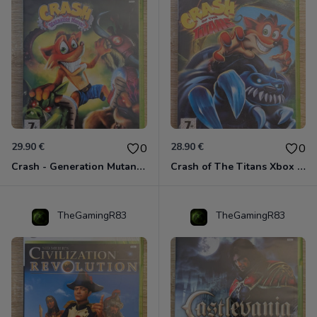
29.90 €
28.90 €
0
0
Crash - Generation Mutant Xbox 360
Crash of The Titans Xbox 360
TheGamingR83
TheGamingR83