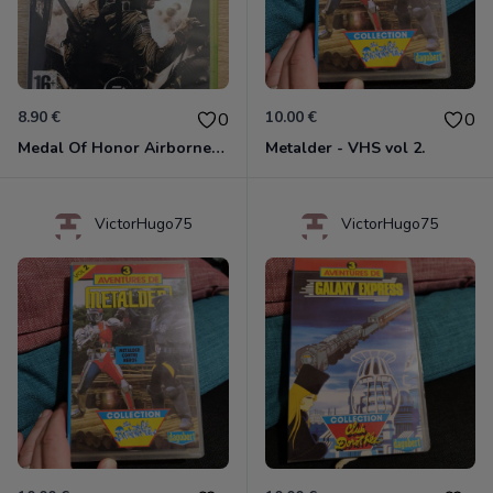
8.90 €
10.00 €
0
0
Medal Of Honor Airborne Xbox 360
Metalder - VHS vol 2.
VictorHugo75
VictorHugo75