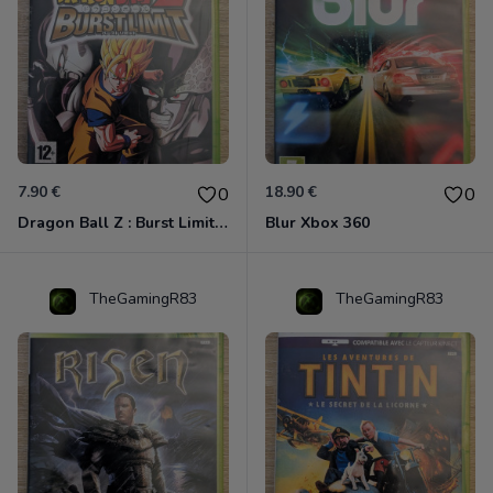
7.90 €
18.90 €
0
0
Dragon Ball Z : Burst Limit Xbox 360
Blur Xbox 360
TheGamingR83
TheGamingR83