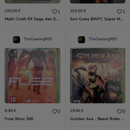
150.00 €
210.00 €
1
1
Myth Cloth EX Saga des Gémeaux
Son Goku BWFC Super Master Stars
TheGamingR83
TheGamingR83
8.90 €
19.90 €
0
0
Fuse Xbox 360
Golden Axe - Beast Rider Xbox 360