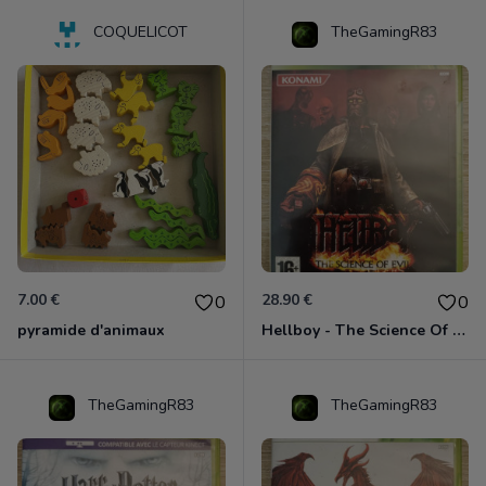
COQUELICOT
TheGamingR83
7.00 €
28.90 €
0
0
pyramide d'animaux
Hellboy - The Science Of Evil Xbox 360
TheGamingR83
TheGamingR83