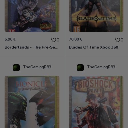
5.90 €
70.00 €
0
0
Borderlands - The Pre-Sequel ! Xbox 360
Blades Of Time Xbox 360
TheGamingR83
TheGamingR83