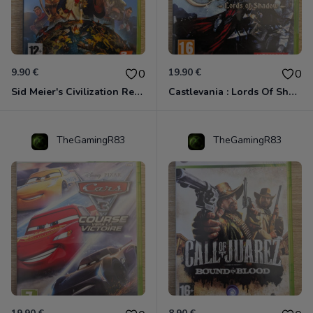
9.90 €
19.90 €
0
0
Sid Meier's Civilization Revolution Xbox 360
Castlevania : Lords Of Shadow Xbox 360
TheGamingR83
TheGamingR83