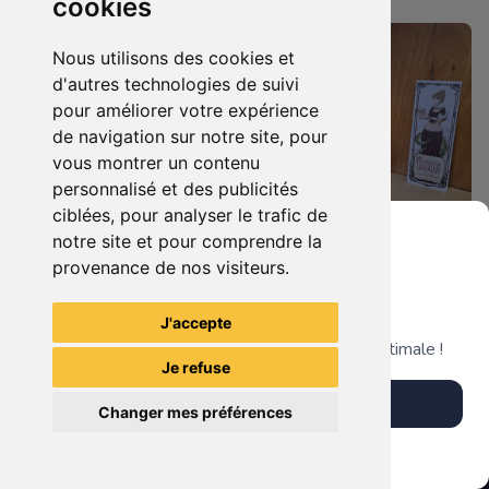
cookies
Nous utilisons des cookies et
d'autres technologies de suivi
pour améliorer votre expérience
de navigation sur notre site, pour
vous montrer un contenu
personnalisé et des publicités
ciblées, pour analyser le trafic de
notre site et pour comprendre la
73.00 €
180.00 €
0
0
provenance de nos visiteurs.
Statuette Maître Yoda (Star Wars).
Statuette BB-8 (Star Wars).
Grenier du Geek
J'accepte
Télécharge notre app pour une expérience optimale !
La Mystérieuse Librairie
La Mystérieuse Librairie
Je refuse
Nantaise
Nantaise
Télécharger l'app
Changer mes préférences
Plus tard
Vendre