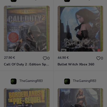
27.90 €
44.90 €
0
0
Call Of Duty 2 : Edition Spéciale Xbox 360 GOTY
Bullet Witch Xbox 360
TheGamingR83
TheGamingR83