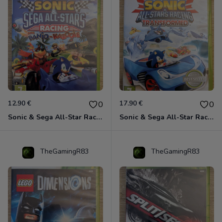
12.90 €
17.90 €
0
0
Sonic & Sega All-Star Racing avec Banjo-Kazooie Xbox 360
Sonic & Sega All-Star Racing - Transformed Xbox 360
TheGamingR83
TheGamingR83