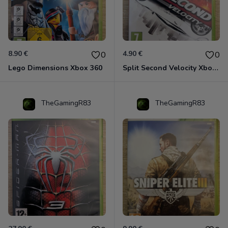
8.90 €
4.90 €
0
0
Lego Dimensions Xbox 360
Split Second Velocity Xbox 360
TheGamingR83
TheGamingR83