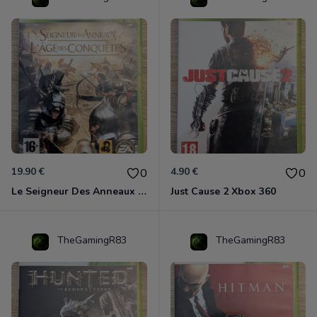
19.90 €
4.90 €
0
0
Le Seigneur Des Anneaux - L'âge Des Conquêtes Xbox 360
Just Cause 2 Xbox 360
TheGamingR83
TheGamingR83