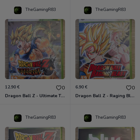
TheGamingR83
TheGamingR83
12.90 €
6.90 €
0
0
Dragon Ball Z - Ultimate Tenkaichi Xbox 360
Dragon Ball Z - Raging Blast Xbox 360
TheGamingR83
TheGamingR83