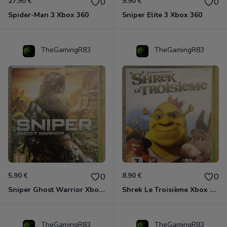
27.90 €
9.90 €
0
0
Spider-Man 3 Xbox 360
Sniper Elite 3 Xbox 360
TheGamingR83
TheGamingR83
5.90 €
8.90 €
0
0
Sniper Ghost Warrior Xbox 360
Shrek Le Troisième Xbox 360
TheGamingR83
TheGamingR83