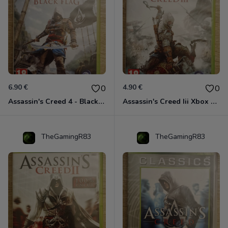
6.90 €
4.90 €
0
0
Assassin's Creed 4 - Black Flag - Edition Benelux Xbox 360
Assassin's Creed Iii Xbox 360
TheGamingR83
TheGamingR83