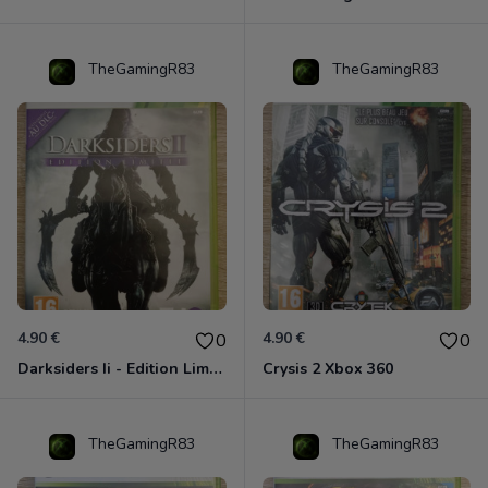
TheGamingR83
TheGamingR83
4.90 €
4.90 €
0
0
Darksiders Ii - Edition Limitée Xbox 360
Crysis 2 Xbox 360
TheGamingR83
TheGamingR83