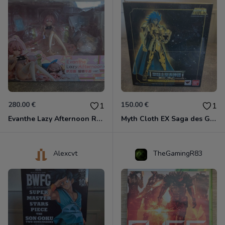
280.00 €
150.00 €
1
1
Evanthe Lazy Afternoon Red Pride of Eden
Myth Cloth EX Saga des Gémeaux
Alexcvt
TheGamingR83