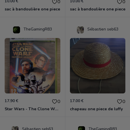
10.00 €
10.00 €
0
0
sac à bandoulière one piece
sac à bandoulière one piece
TheGamingR83
Sébastien seb63
17.90 €
17.00 €
0
0
Star Wars - The Clone Wars - Les Héros De La République Xbox 360
chapeau one piece de luffy
Sébastien seb63
TheGamingR83