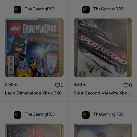
TheGamingR83
TheGamingR83
8.90 €
4.90 €
0
0
Lego Dimensions Xbox 360
Split Second Velocity Xbox 360
TheGamingR83
TheGamingR83