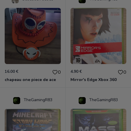
16.00 €
4.90 €
0
0
chapeau one piece de ace
Mirror's Edge Xbox 360
TheGamingR83
TheGamingR83