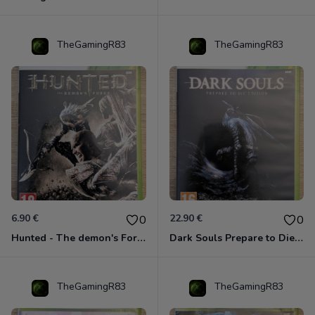
TheGamingR83
TheGamingR83
6.90 €
22.90 €
0
0
Hunted - The demon's Forge Xbox 360 (Complet CIB)
Dark Souls Prepare to Die Edition XBOX 360
TheGamingR83
TheGamingR83