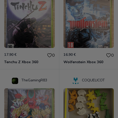
17.90 €
16.90 €
0
0
Tenchu Z Xbox 360
Wolfenstein Xbox 360
TheGamingR83
COQUELICOT