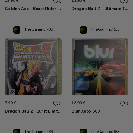
19.90 €
12.90 €
0
0
Golden Axe - Beast Rider Xbox 360
Dragon Ball Z - Ultimate Tenkaichi Xbox 360
TheGamingR83
TheGamingR83
7.90 €
18.90 €
0
0
Dragon Ball Z : Burst Limit Xbox 360
Blur Xbox 360
TheGamingR83
TheGamingR83