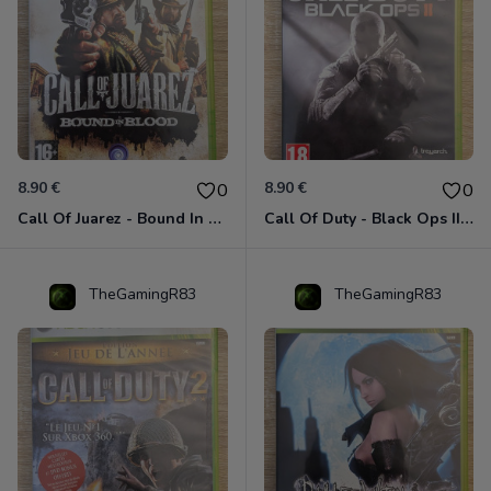
8.90 €
8.90 €
0
0
Call Of Juarez - Bound In Blood Xbox 360
Call Of Duty - Black Ops II Xbox 360
TheGamingR83
TheGamingR83