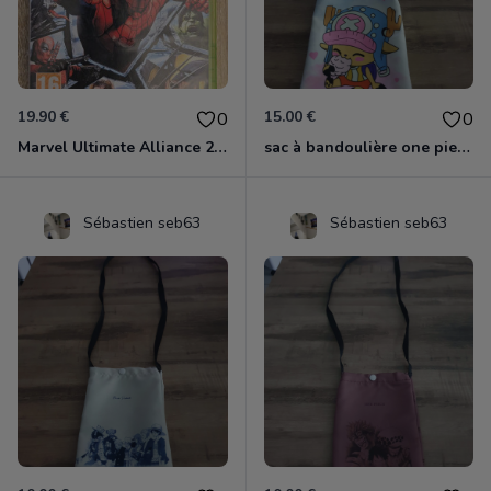
19.90 €
15.00 €
0
0
Marvel Ultimate Alliance 2 Xbox 360
sac à bandoulière one piece chopper
Sébastien seb63
Sébastien seb63