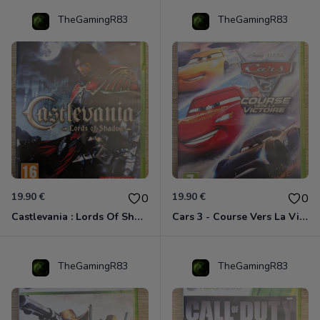
TheGamingR83
TheGamingR83
19.90 €
19.90 €
0
0
Castlevania : Lords Of Shadow Xbox 360
Cars 3 - Course Vers La Victoire Xbox 360
TheGamingR83
TheGamingR83