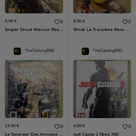
5.90 €
8.90 €
0
0
Sniper Ghost Warrior Xbox 360
Shrek Le Troisième Xbox 360
TheGamingR83
TheGamingR83
19.90 €
4.90 €
0
0
Le Seigneur Des Anneaux - L'âge Des Conquêtes Xbox 360
Just Cause 2 Xbox 360