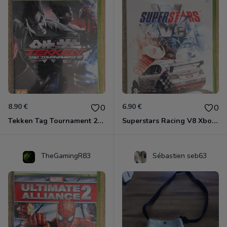
8.90 €
6.90 €
0
0
Tekken Tag Tournament 2 Xbox 360
Superstars Racing V8 Xbox 360
TheGamingR83
Sébastien seb63