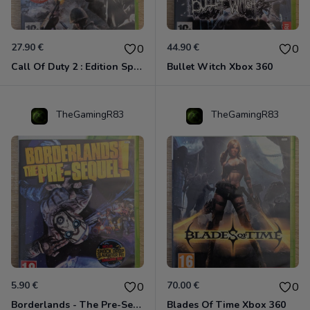
27.90 €
44.90 €
0
0
Call Of Duty 2 : Edition Spéciale Xbox 360 GOTY
Bullet Witch Xbox 360
TheGamingR83
TheGamingR83
5.90 €
70.00 €
0
0
Borderlands - The Pre-Sequel ! Xbox 360
Blades Of Time Xbox 360