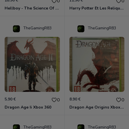
28.90 €
12.90 €
0
0
Hellboy - The Science Of Evil Xbox 360
Harry Potter Et Les Reliques De La Mort - 1ère Partie Xbox 360
TheGamingR83
TheGamingR83
5.90 €
8.90 €
0
0
Dragon Age Ii Xbox 360
Dragon Age Origins Xbox 360
TheGamingR83
TheGamingR83