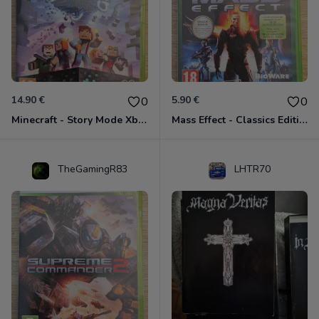
14.90 €
5.90 €
0
0
Minecraft - Story Mode Xbox 360
Mass Effect - Classics Edition Xbox 360
TheGamingR83
LHTR70