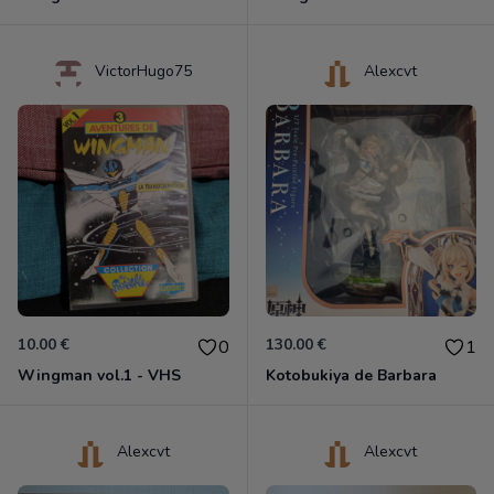
VictorHugo75
Alexcvt
10.00 €
130.00 €
0
1
Wingman vol.1 - VHS
Kotobukiya de Barbara
Alexcvt
Alexcvt