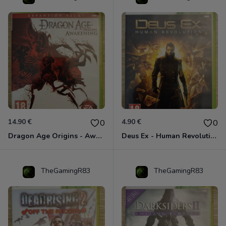
14.90 €
4.90 €
0
0
Dragon Age Origins - Awakening Xbox 360
Deus Ex - Human Revolution Xbox 360
TheGamingR83
TheGamingR83