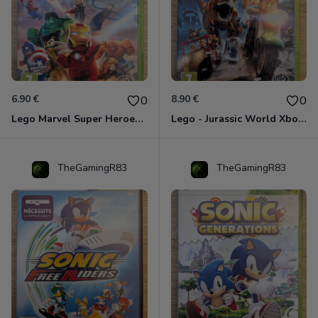
6.90 €
8.90 €
0
0
Lego Marvel Super Heroes Xbox 360
Lego - Jurassic World Xbox 360
TheGamingR83
TheGamingR83