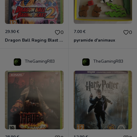
29.90 €
7.00 €
0
0
Dragon Ball Raging Blast 2 Xbox 360
pyramide d'animaux
TheGamingR83
TheGamingR83