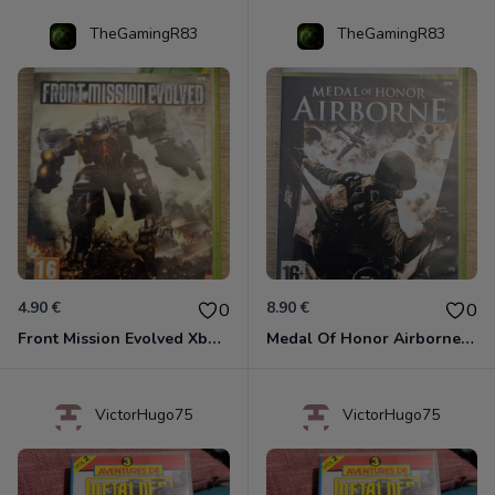
TheGamingR83
TheGamingR83
4.90 €
8.90 €
0
0
Front Mission Evolved Xbox 360
Medal Of Honor Airborne Xbox 360
VictorHugo75
VictorHugo75