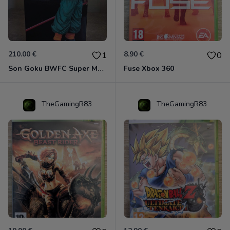
210.00 €
8.90 €
1
0
Son Goku BWFC Super Master Stars
Fuse Xbox 360
TheGamingR83
TheGamingR83