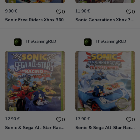
9.90 €
11.90 €
0
0
Sonic Free Riders Xbox 360
Sonic Generations Xbox 360
TheGamingR83
TheGamingR83
12.90 €
17.90 €
0
0
Sonic & Sega All-Star Racing avec Banjo-Kazooie Xbox 360
Sonic & Sega All-Star Racing - Transformed Xbox 360