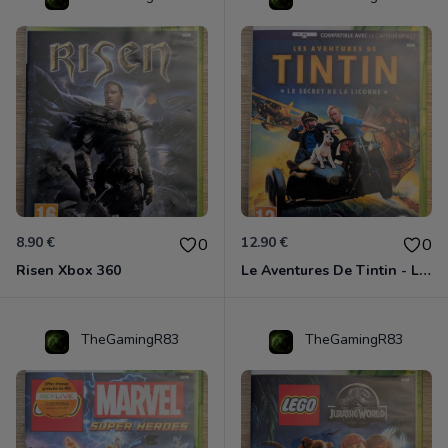
8.90 €
12.90 €
0
0
Risen Xbox 360
Le Aventures De Tintin - Le Secret De La Licorne Xbox 360
TheGamingR83
TheGamingR83