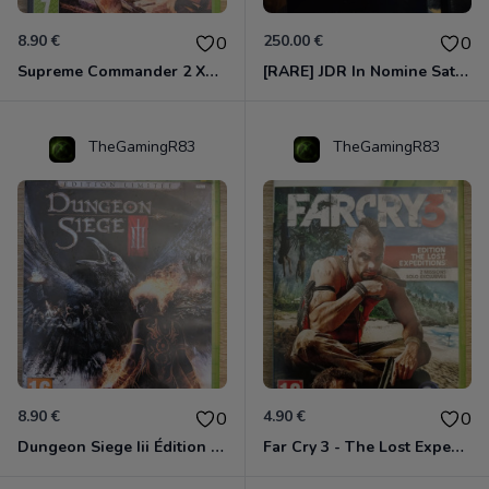
8.90 €
250.00 €
0
0
Supreme Commander 2 Xbox 360
[RARE] JDR In Nomine Satanis / Magna Veritas – 1ère Édition BOÎTE (DOS BLANC, 1989) - CROC / Siroz
TheGamingR83
TheGamingR83
8.90 €
4.90 €
0
0
Dungeon Siege Iii Édition Limitée - Vf Intégrale Xbox 360
Far Cry 3 - The Lost Expeditions - Edition Spéciale Xbox 360