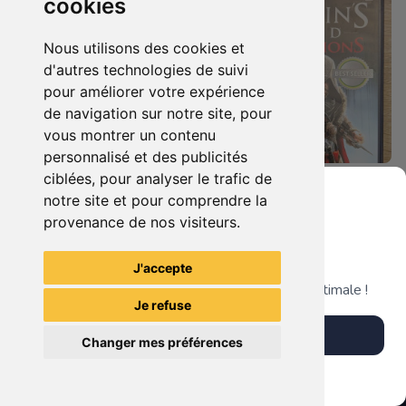
cookies
Nous utilisons des cookies et
d'autres technologies de suivi
pour améliorer votre expérience
de navigation sur notre site, pour
vous montrer un contenu
personnalisé et des publicités
ciblées, pour analyser le trafic de
7.90 €
4.90 €
0
0
notre site et pour comprendre la
Duo : The Elder Scrolls Iv - Oblivion + Bioshock Xbox 360
Assassin's Creed - Revelations - Classics Edition Xbox 360
provenance de nos visiteurs.
Grenier du Geek
J'accepte
TheGamingR83
TheGamingR83
Télécharge notre app pour une expérience optimale !
Je refuse
Télécharger l'app
Changer mes préférences
Plus tard
Vendre