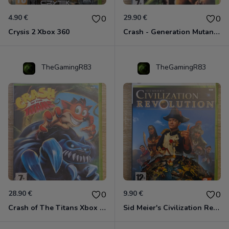
4.90 €
29.90 €
0
0
Crysis 2 Xbox 360
Crash - Generation Mutant Xbox 360
TheGamingR83
TheGamingR83
28.90 €
9.90 €
0
0
Crash of The Titans Xbox 360
Sid Meier's Civilization Revolution Xbox 360