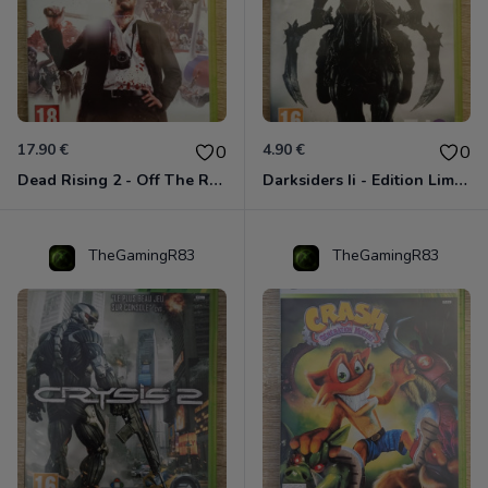
17.90 €
4.90 €
0
0
Dead Rising 2 - Off The Record Xbox 360
Darksiders Ii - Edition Limitée Xbox 360
TheGamingR83
TheGamingR83