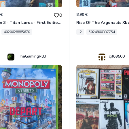
 €
8.90 €
0
Risen 3 - Titan Lords - First Edition Xbox 360
Rise Of The Argonauts Xb
4020628885670
l2
5024866337754
TheGamingR83
cjt69500