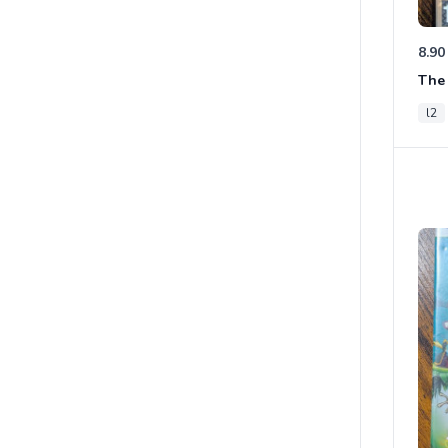
8.90
The 
l2