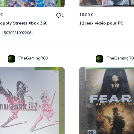
 €
10.00 €
0
opoly Streets Xbox 360
12 jeux vidéo pour PC
5030931092206
TheGamingR83
TheGamingR8