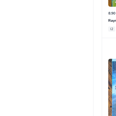
8.90
Ray
l2