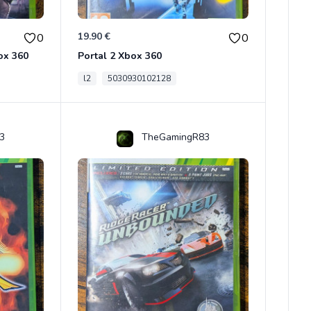
19.90 €
0
0
ox 360
Portal 2 Xbox 360
l2
5030930102128
3
TheGamingR83