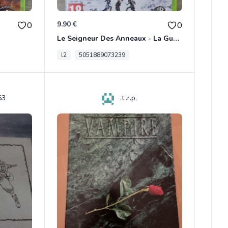
9.90 €
0
0
Le Seigneur Des Anneaux - La Guerre Du Nord Xbox 360
l2
5051889073239
63
.t..r.p.