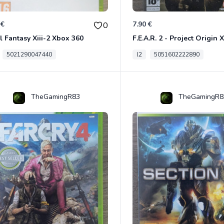
 €
7.90 €
0
l Fantasy Xiii-2 Xbox 360
F.E.A.R. 2 - Project Origin
5021290047440
l2
5051602222890
TheGamingR83
TheGamingR8