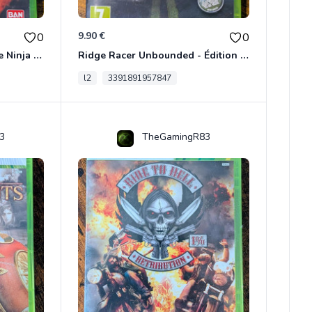
9.90 €
0
0
Naruto Shippuden: Ultimate Ninja Storm Generations - Card Edition Xbox 360
Ridge Racer Unbounded - Édition Limitée Xbox 360
l2
3391891957847
3
TheGamingR83