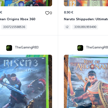
 €
8.90 €
0
man Origins Xbox 360
3307215588536
l2
3391891959490
TheGamingR83
TheGamingR8