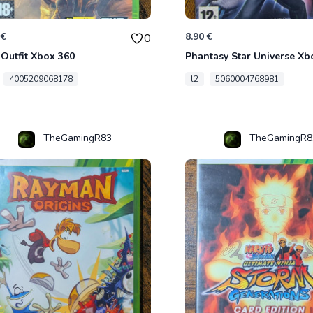
 €
8.90 €
0
Outfit Xbox 360
Phantasy Star Universe Xb
4005209068178
l2
5060004768981
TheGamingR83
TheGamingR8