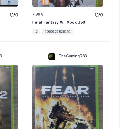
7.90 €
0
0
Final Fantasy Xiii Xbox 360
l2
5060121826151
3
TheGamingR83