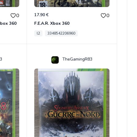
17.90 €
0
0
 Xbox 360
F.E.A.R. Xbox 360
l2
3348542206960
3
TheGamingR83