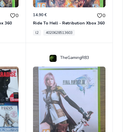
14.90 €
0
0
ox 360
Ride To Hell - Retribution Xbox 360
l2
4020628513603
TheGamingR83