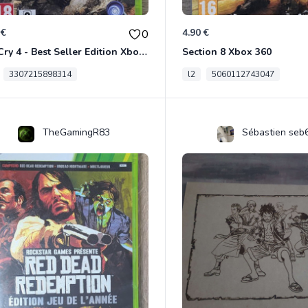
 €
4.90 €
0
Far Cry 4 - Best Seller Edition Xbox 360
Section 8 Xbox 360
3307215898314
l2
5060112743047
TheGamingR83
Sébastien seb