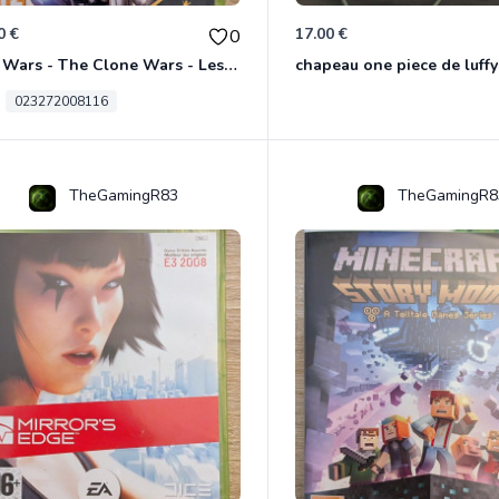
0 €
17.00 €
0
Star Wars - The Clone Wars - Les Héros De La République Xbox 360
chapeau one piece de luffy
023272008116
TheGamingR83
TheGamingR8