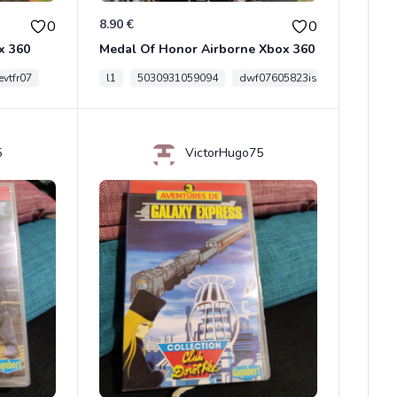
8.90 €
0
0
x 360
Medal Of Honor Airborne Xbox 360
vtfr07
l1
5030931059094
dwf07605823is
5
VictorHugo75