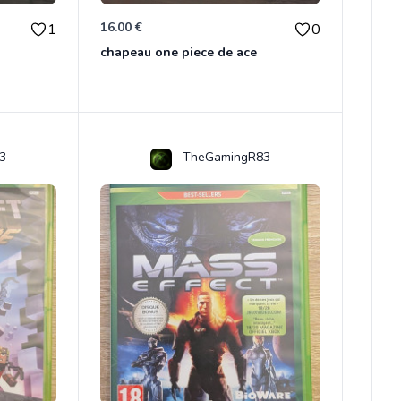
16.00 €
1
0
chapeau one piece de ace
3
TheGamingR83