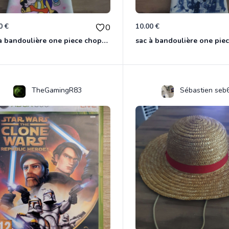
0 €
10.00 €
0
sac à bandoulière one piece chopper
sac à bandoulière one pie
TheGamingR83
Sébastien seb