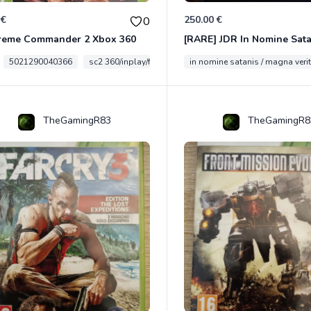
 €
250.00 €
0
reme Commander 2 Xbox 360
5021290040366
sc2 360/inplay/fra
in nomine satanis / magna veri
TheGamingR83
TheGamingR8