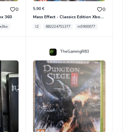
5.90 €
0
0
ox 360
Mass Effect - Classics Edition Xbox 360
x3bx
l2
882224751377
m5900077
TheGamingR83