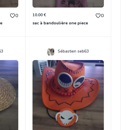
10.00 €
0
0
ce
sac à bandoulière one piece
63
Sébastien seb63