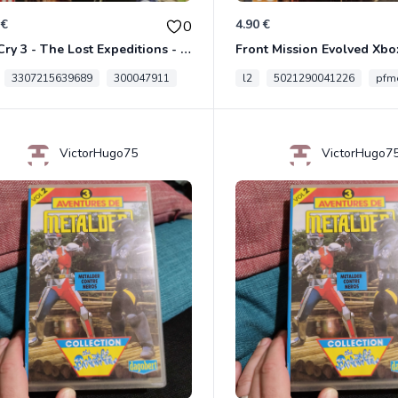
 €
4.90 €
0
Far Cry 3 - The Lost Expeditions - Edition Spéciale Xbox 360
Front Mission Evolved Xbo
3307215639689
300047911
l2
5021290041226
pfme
VictorHugo75
VictorHugo7