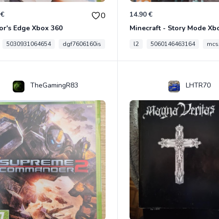
 €
14.90 €
0
or's Edge Xbox 360
Minecraft - Story Mode Xb
5030931064654
dgf7606160is
l2
5060146463164
mcs
TheGamingR83
LHTR70