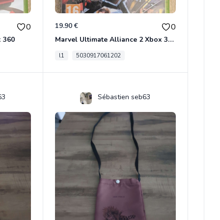
19.90 €
0
0
x 360
Marvel Ultimate Alliance 2 Xbox 360
l1
5030917061202
63
Sébastien seb63