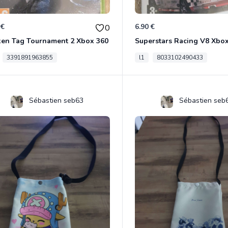
 €
6.90 €
0
ken Tag Tournament 2 Xbox 360
Superstars Racing V8 Xbo
3391891963855
l1
8033102490433
Sébastien seb63
Sébastien seb