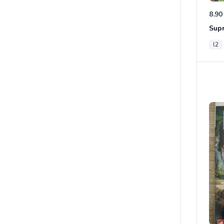
8.90
Sup
l2