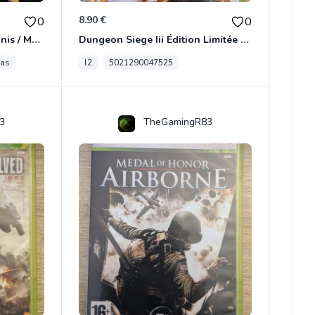
8.90 €
0
0
[RARE] JDR In Nomine Satanis / Magna Veritas – 1ère Édition BOÎTE (DOS BLANC, 1989) - CROC / Siroz
Dungeon Siege Iii Édition Limitée - Vf Intégrale Xbox 360
tas
l2
5021290047525
3
TheGamingR83