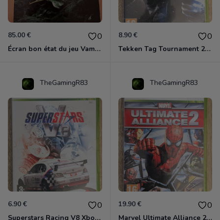
85.00 €
8.90 €
0
0
Écran bon état du jeu Vampire et livre de règles « la mascarade » état d’usage
Tekken Tag Tournament 2 Xbox 360
TheGamingR83
TheGamingR83
6.90 €
19.90 €
0
0
Superstars Racing V8 Xbox 360
Marvel Ultimate Alliance 2 Xbox 360