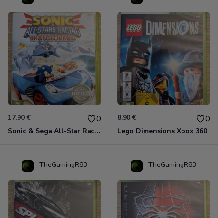
17.90 €
8.90 €
0
0
Sonic & Sega All-Star Racing - Transformed Xbox 360
Lego Dimensions Xbox 360
TheGamingR83
TheGamingR83