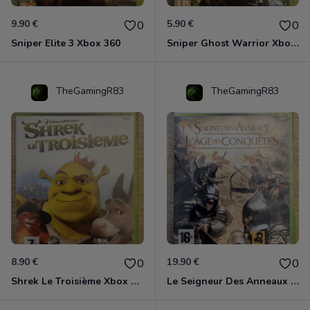
9.90 €
5.90 €
0
0
Sniper Elite 3 Xbox 360
Sniper Ghost Warrior Xbox 360
TheGamingR83
TheGamingR83
8.90 €
19.90 €
0
0
Shrek Le Troisième Xbox 360
Le Seigneur Des Anneaux - L'âge Des Conquêtes Xbox 360