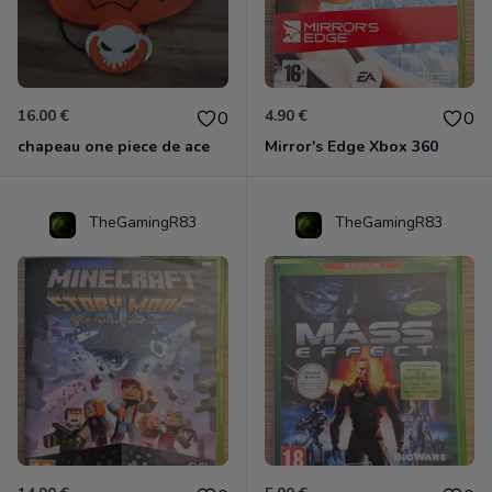
16.00 €
4.90 €
0
0
chapeau one piece de ace
Mirror's Edge Xbox 360
TheGamingR83
TheGamingR83