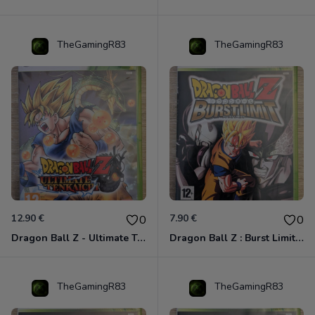
TheGamingR83
TheGamingR83
12.90 €
7.90 €
0
0
Dragon Ball Z - Ultimate Tenkaichi Xbox 360
Dragon Ball Z : Burst Limit Xbox 360
TheGamingR83
TheGamingR83