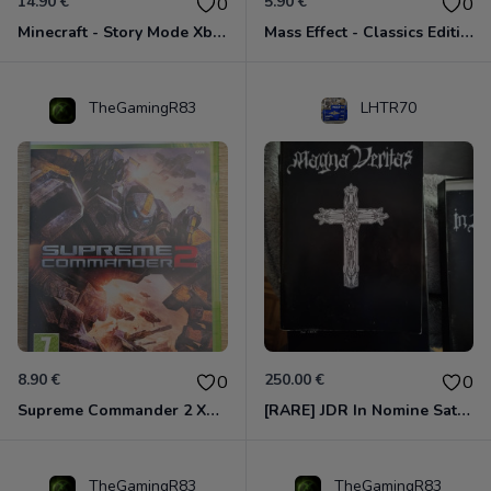
14.90 €
5.90 €
0
0
Minecraft - Story Mode Xbox 360
Mass Effect - Classics Edition Xbox 360
TheGamingR83
LHTR70
8.90 €
250.00 €
0
0
Supreme Commander 2 Xbox 360
[RARE] JDR In Nomine Satanis / Magna Veritas – 1ère Édition BOÎTE (DOS BLANC, 1989) - CROC / Siroz
TheGamingR83
TheGamingR83