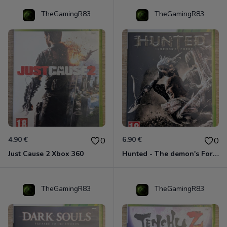
TheGamingR83
TheGamingR83
4.90 €
6.90 €
0
0
Just Cause 2 Xbox 360
Hunted - The demon's Forge Xbox 360 (Complet CIB)
TheGamingR83
TheGamingR83