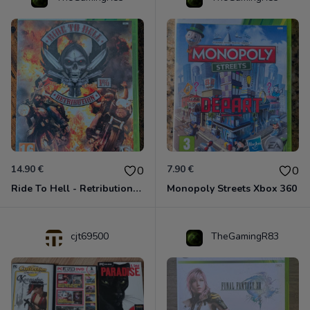
14.90 €
7.90 €
0
0
Ride To Hell - Retribution Xbox 360
Monopoly Streets Xbox 360
cjt69500
TheGamingR83