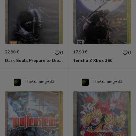
22.90 €
17.90 €
0
0
Dark Souls Prepare to Die Edition XBOX 360
Tenchu Z Xbox 360
TheGamingR83
TheGamingR83