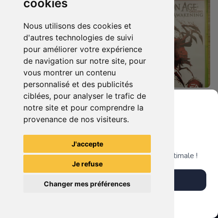
cookies
Nous utilisons des cookies et
d'autres technologies de suivi
pour améliorer votre expérience
de navigation sur notre site, pour
vous montrer un contenu
personnalisé et des publicités
ciblées, pour analyser le trafic de
8.90 €
14.90 €
0
0
notre site et pour comprendre la
Dragon Age Origins Xbox 360
Dragon Age Origins - Awakening Xbox 360
provenance de nos visiteurs.
Grenier du Geek
J'accepte
TheGamingR83
TheGamingR83
Télécharge notre app pour une expérience optimale !
Je refuse
Télécharger l'app
Changer mes préférences
Plus tard
Vendre