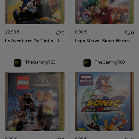
12.90 €
6.90 €
0
0
Le Aventures De Tintin - Le Secret De La Licorne Xbox 360
Lego Marvel Super Heroes Xbox 360
TheGamingR83
TheGamingR83