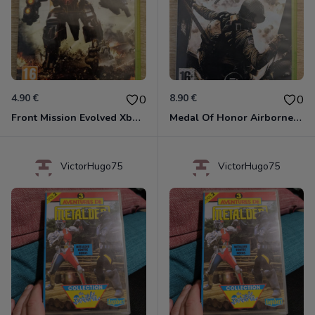
4.90 €
8.90 €
0
0
Front Mission Evolved Xbox 360
Medal Of Honor Airborne Xbox 360
VictorHugo75
VictorHugo75