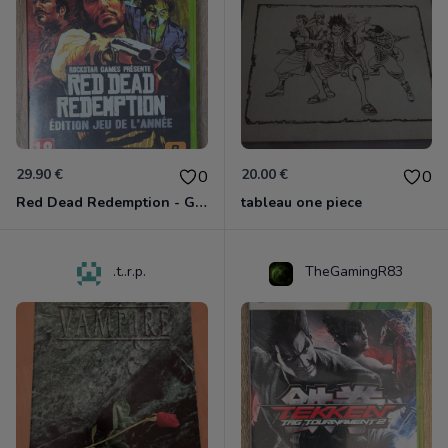
29.90 €
20.00 €
0
0
Red Dead Redemption - Game Of The Year Xbox 360
tableau one piece
.t..r.p.
TheGamingR83