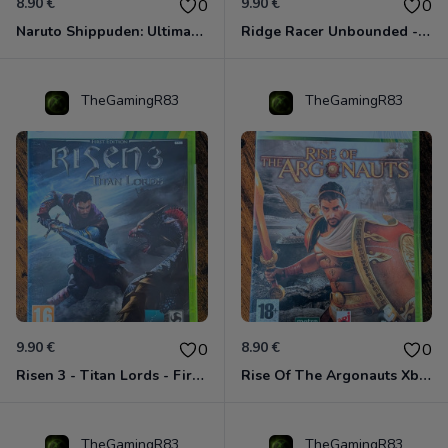
8.90 €
9.90 €
0
0
Naruto Shippuden: Ultimate Ninja Storm Generations - Card Edition Xbox 360
Ridge Racer Unbounded - Édition Limitée Xbox 360
TheGamingR83
TheGamingR83
9.90 €
8.90 €
0
0
Risen 3 - Titan Lords - First Edition Xbox 360
Rise Of The Argonauts Xbox 360
TheGamingR83
TheGamingR83