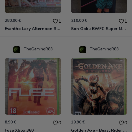
280.00 €
210.00 €
1
1
Evanthe Lazy Afternoon Red Pride of Eden
Son Goku BWFC Super Master Stars
TheGamingR83
TheGamingR83
8.90 €
19.90 €
0
0
Fuse Xbox 360
Golden Axe - Beast Rider Xbox 360