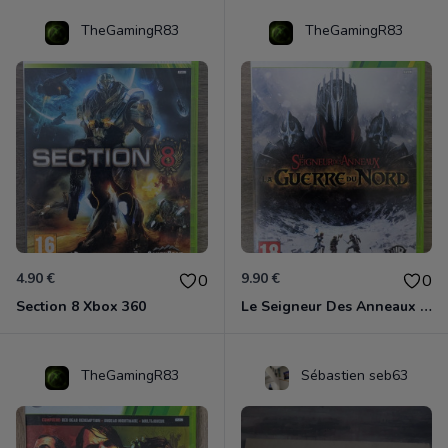
TheGamingR83
TheGamingR83
4.90 €
9.90 €
0
0
Section 8 Xbox 360
Le Seigneur Des Anneaux - La Guerre Du Nord Xbox 360
TheGamingR83
Sébastien seb63