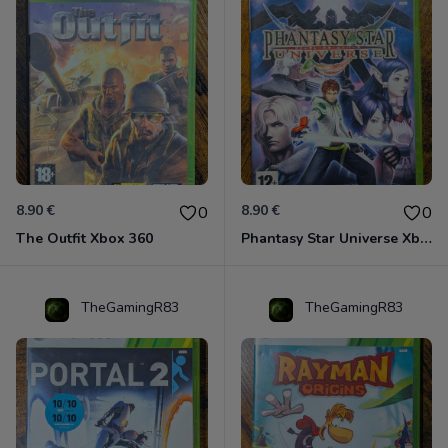
8.90 €
8.90 €
0
0
The Outfit Xbox 360
Phantasy Star Universe Xbox 360
TheGamingR83
TheGamingR83