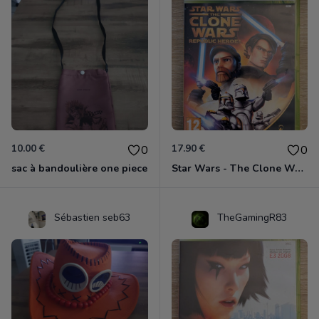
10.00 €
17.90 €
0
0
sac à bandoulière one piece
Star Wars - The Clone Wars - Les Héros De La République Xbox 360
Sébastien seb63
TheGamingR83