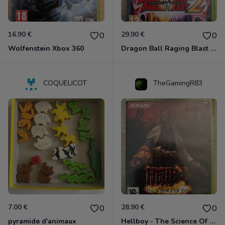
16.90 €
29.90 €
0
0
Wolfenstein Xbox 360
Dragon Ball Raging Blast 2 Xbox 360
COQUELICOT
TheGamingR83
7.00 €
28.90 €
0
0
pyramide d'animaux
Hellboy - The Science Of Evil Xbox 360