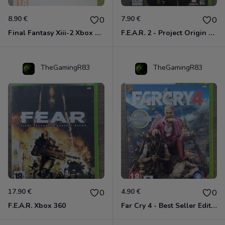
8.90 €
7.90 €
0
0
Final Fantasy Xiii-2 Xbox 360
F.E.A.R. 2 - Project Origin Xbox 360
TheGamingR83
TheGamingR83
17.90 €
4.90 €
0
0
F.E.A.R. Xbox 360
Far Cry 4 - Best Seller Edition Xbox 360