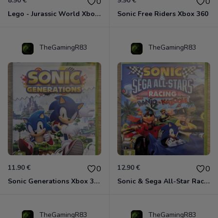
8.90 €
9.90 €
0
0
Lego - Jurassic World Xbox 360
Sonic Free Riders Xbox 360
TheGamingR83
TheGamingR83
11.90 €
12.90 €
0
0
Sonic Generations Xbox 360
Sonic & Sega All-Star Racing avec Banjo-Kazooie Xbox 360
TheGamingR83
TheGamingR83