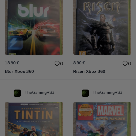
18.90 €
8.90 €
0
0
Blur Xbox 360
Risen Xbox 360
TheGamingR83
TheGamingR83