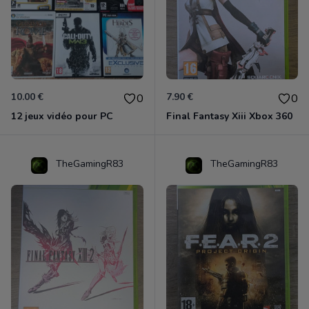
10.00 €
7.90 €
0
0
12 jeux vidéo pour PC
Final Fantasy Xiii Xbox 360
TheGamingR83
TheGamingR83