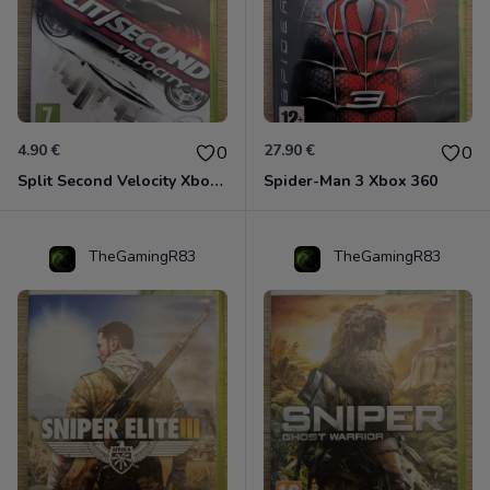
4.90 €
27.90 €
0
0
Split Second Velocity Xbox 360
Spider-Man 3 Xbox 360
TheGamingR83
TheGamingR83