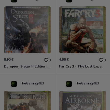
8.90 €
4.90 €
0
0
Dungeon Siege Iii Édition Limitée - Vf Intégrale Xbox 360
Far Cry 3 - The Lost Expeditions - Edition Spéciale Xbox 360
TheGamingR83
TheGamingR83