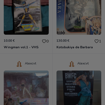
10.00 €
130.00 €
0
1
Wingman vol.1 - VHS
Kotobukiya de Barbara
Alexcvt
Alexcvt