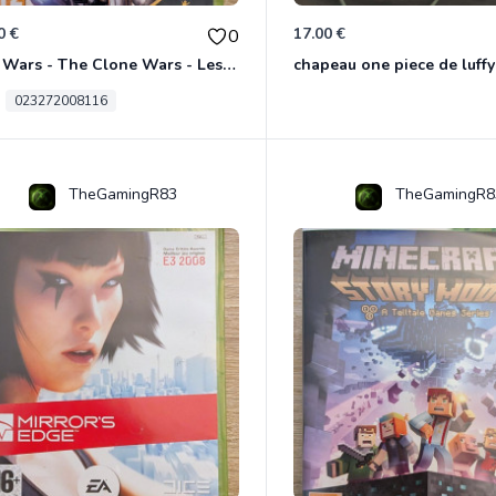
0 €
17.00 €
0
Star Wars - The Clone Wars - Les Héros De La République Xbox 360
chapeau one piece de luffy
023272008116
TheGamingR83
TheGamingR8