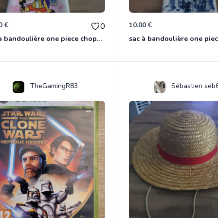
0 €
10.00 €
0
sac à bandoulière one piece chopper
sac à bandoulière one pie
TheGamingR83
Sébastien seb