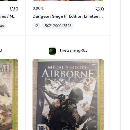
8.90 €
0
0
[RARE] JDR In Nomine Satanis / Magna Veritas – 1ère Édition BOÎTE (DOS BLANC, 1989) - CROC / Siroz
Dungeon Siege Iii Édition Limitée - Vf Intégrale Xbox 360
tas
l2
5021290047525
3
TheGamingR83