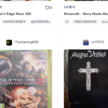
 €
14.90 €
0
or's Edge Xbox 360
Minecraft - Story Mode Xb
5030931064654
dgf7606160is
l2
5060146463164
mcs
TheGamingR83
LHTR70