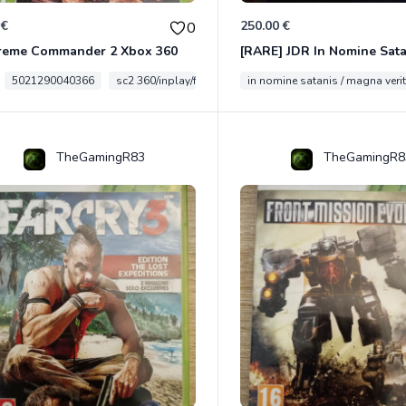
 €
250.00 €
0
reme Commander 2 Xbox 360
5021290040366
sc2 360/inplay/fra
in nomine satanis / magna veri
TheGamingR83
TheGamingR8