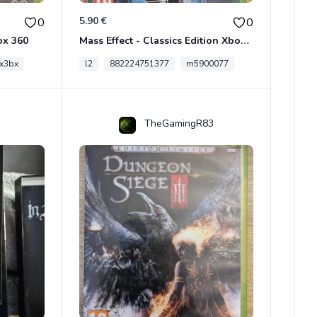
5.90 €
0
0
ox 360
Mass Effect - Classics Edition Xbox 360
x3bx
l2
882224751377
m5900077
TheGamingR83