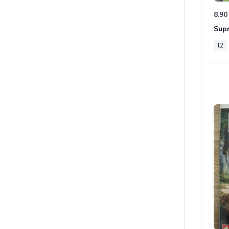
8.90
Sup
l2