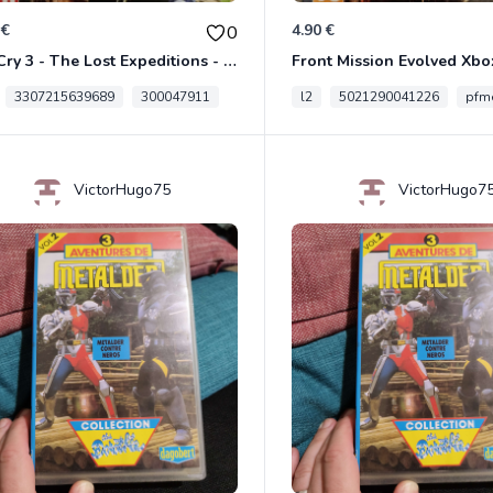
 €
4.90 €
0
Far Cry 3 - The Lost Expeditions - Edition Spéciale Xbox 360
Front Mission Evolved Xbo
3307215639689
300047911
l2
5021290041226
pfme
VictorHugo75
VictorHugo7