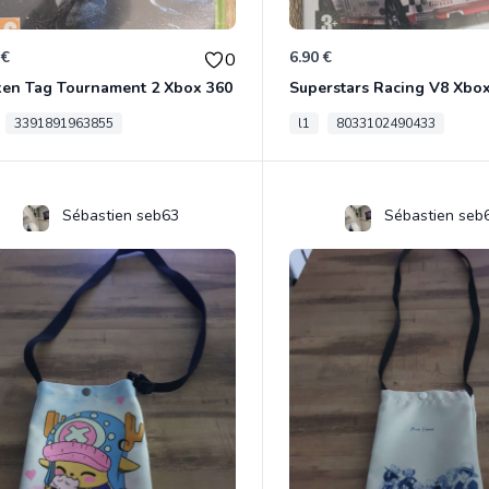
 €
6.90 €
0
ken Tag Tournament 2 Xbox 360
Superstars Racing V8 Xbo
3391891963855
l1
8033102490433
Sébastien seb63
Sébastien seb