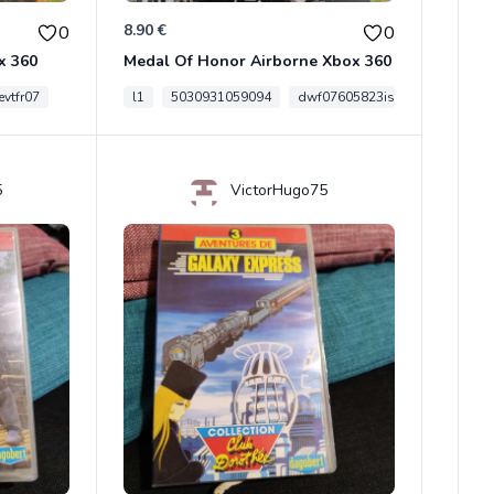
8.90 €
0
0
x 360
Medal Of Honor Airborne Xbox 360
vtfr07
l1
5030931059094
dwf07605823is
5
VictorHugo75