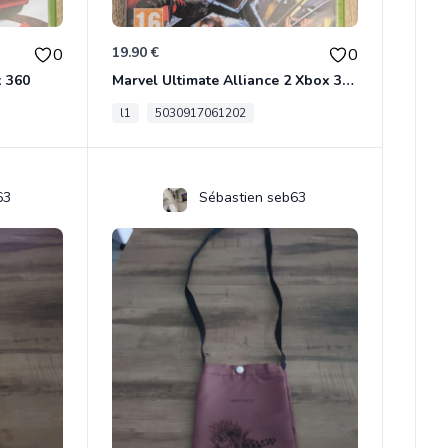
19.90 €
0
0
x 360
Marvel Ultimate Alliance 2 Xbox 360
l1
5030917061202
63
Sébastien seb63