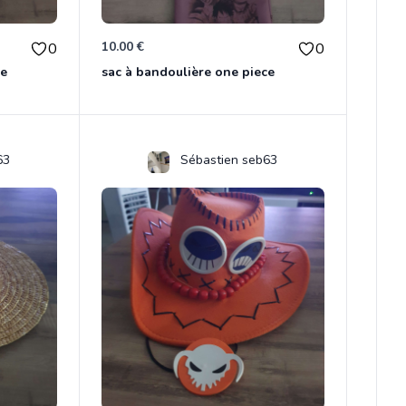
10.00 €
0
0
ce
sac à bandoulière one piece
63
Sébastien seb63