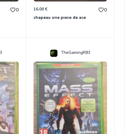
16.00 €
0
0
chapeau one piece de ace
3
TheGamingR83