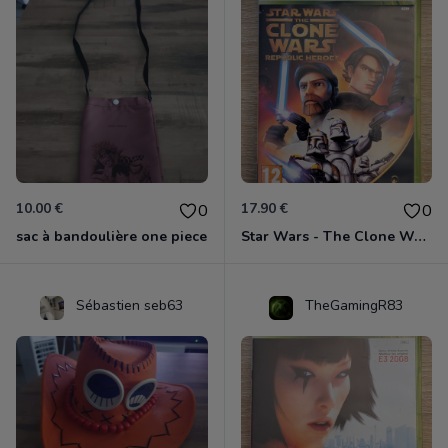
10.00 €
17.90 €
0
0
sac à bandoulière one piece
Star Wars - The Clone Wars - Les Héros De La République Xbox 360
Sébastien seb63
TheGamingR83