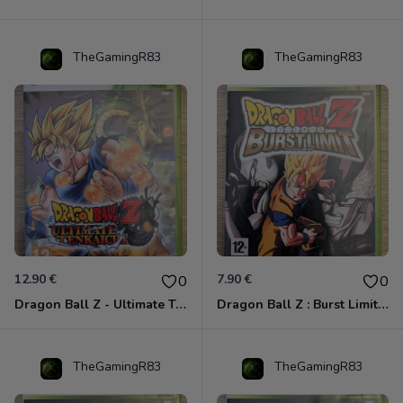
TheGamingR83
TheGamingR83
12.90 €
7.90 €
0
0
Dragon Ball Z - Ultimate Tenkaichi Xbox 360
Dragon Ball Z : Burst Limit Xbox 360
TheGamingR83
TheGamingR83