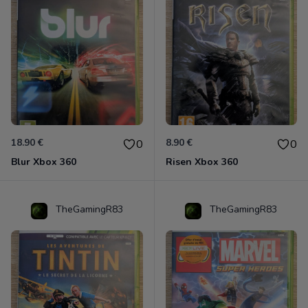
18.90 €
8.90 €
0
0
Blur Xbox 360
Risen Xbox 360
TheGamingR83
TheGamingR83