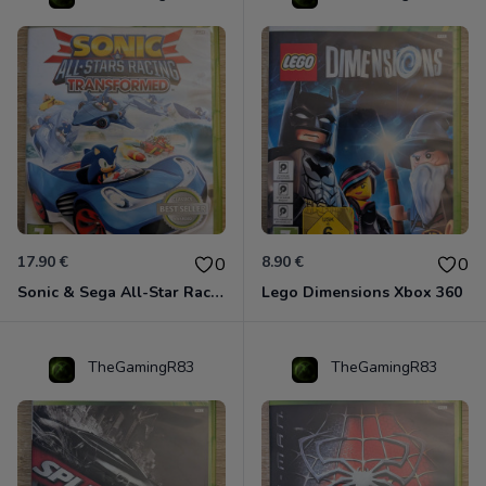
17.90 €
8.90 €
0
0
Sonic & Sega All-Star Racing - Transformed Xbox 360
Lego Dimensions Xbox 360
TheGamingR83
TheGamingR83