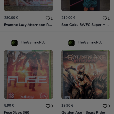
280.00 €
210.00 €
1
1
Evanthe Lazy Afternoon Red Pride of Eden
Son Goku BWFC Super Master Stars
TheGamingR83
TheGamingR83
8.90 €
19.90 €
0
0
Fuse Xbox 360
Golden Axe - Beast Rider Xbox 360