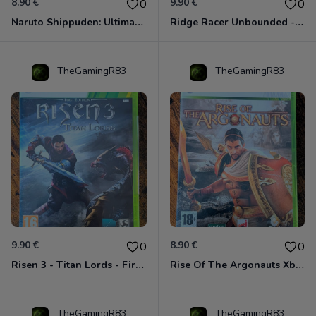
8.90 €
9.90 €
0
0
Naruto Shippuden: Ultimate Ninja Storm Generations - Card Edition Xbox 360
Ridge Racer Unbounded - Édition Limitée Xbox 360
TheGamingR83
TheGamingR83
9.90 €
8.90 €
0
0
Risen 3 - Titan Lords - First Edition Xbox 360
Rise Of The Argonauts Xbox 360
TheGamingR83
TheGamingR83