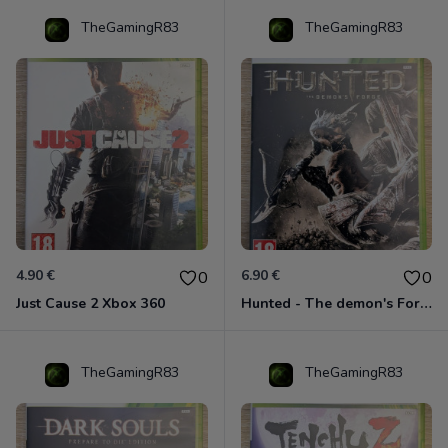
TheGamingR83
TheGamingR83
4.90 €
6.90 €
0
0
Just Cause 2 Xbox 360
Hunted - The demon's Forge Xbox 360 (Complet CIB)
TheGamingR83
TheGamingR83