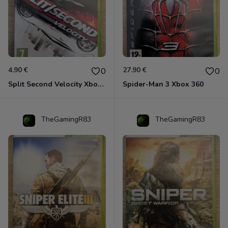
4.90 €
27.90 €
0
0
Split Second Velocity Xbox 360
Spider-Man 3 Xbox 360
TheGamingR83
TheGamingR83