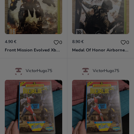
4.90 €
8.90 €
0
0
Front Mission Evolved Xbox 360
Medal Of Honor Airborne Xbox 360
VictorHugo75
VictorHugo75