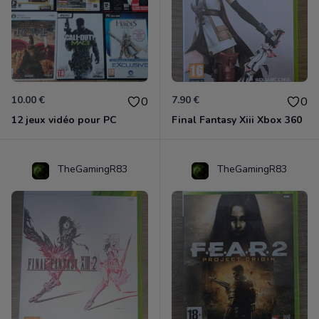
10.00 €
7.90 €
0
0
12 jeux vidéo pour PC
Final Fantasy Xiii Xbox 360
TheGamingR83
TheGamingR83