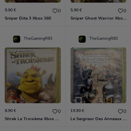
9.90 €
5.90 €
0
0
Sniper Elite 3 Xbox 360
Sniper Ghost Warrior Xbox 360
TheGamingR83
TheGamingR83
8.90 €
19.90 €
0
0
Shrek Le Troisième Xbox 360
Le Seigneur Des Anneaux - L'âge Des Conquêtes Xbox 360