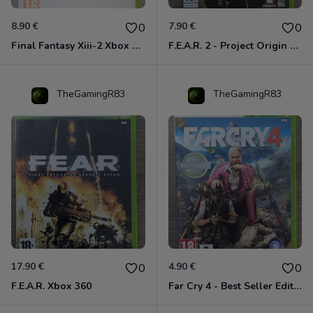
8.90 €
7.90 €
0
0
Final Fantasy Xiii-2 Xbox 360
F.E.A.R. 2 - Project Origin Xbox 360
TheGamingR83
TheGamingR83
17.90 €
4.90 €
0
0
F.E.A.R. Xbox 360
Far Cry 4 - Best Seller Edition Xbox 360