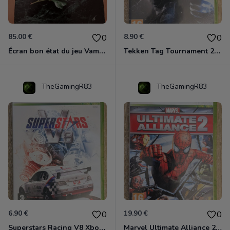
85.00 €
8.90 €
0
0
Écran bon état du jeu Vampire et livre de règles « la mascarade » état d’usage
Tekken Tag Tournament 2 Xbox 360
TheGamingR83
TheGamingR83
6.90 €
19.90 €
0
0
Superstars Racing V8 Xbox 360
Marvel Ultimate Alliance 2 Xbox 360