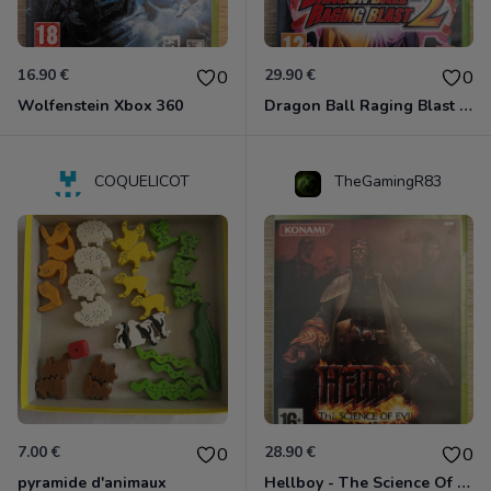
16.90 €
29.90 €
0
0
Wolfenstein Xbox 360
Dragon Ball Raging Blast 2 Xbox 360
COQUELICOT
TheGamingR83
7.00 €
28.90 €
0
0
pyramide d'animaux
Hellboy - The Science Of Evil Xbox 360