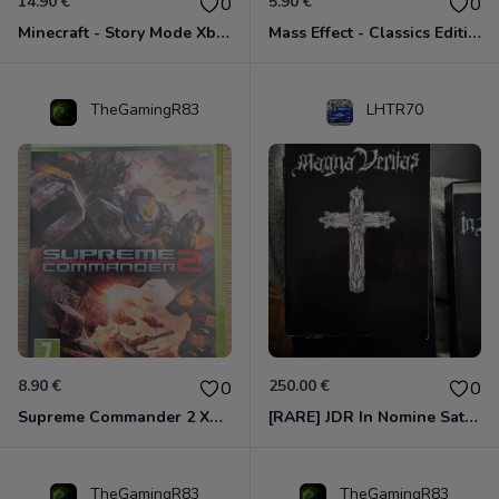
14.90 €
5.90 €
0
0
Minecraft - Story Mode Xbox 360
Mass Effect - Classics Edition Xbox 360
TheGamingR83
LHTR70
8.90 €
250.00 €
0
0
Supreme Commander 2 Xbox 360
[RARE] JDR In Nomine Satanis / Magna Veritas – 1ère Édition BOÎTE (DOS BLANC, 1989) - CROC / Siroz
TheGamingR83
TheGamingR83