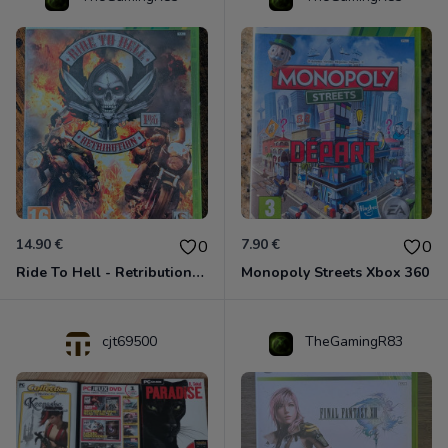
14.90 €
7.90 €
0
0
Ride To Hell - Retribution Xbox 360
Monopoly Streets Xbox 360
cjt69500
TheGamingR83