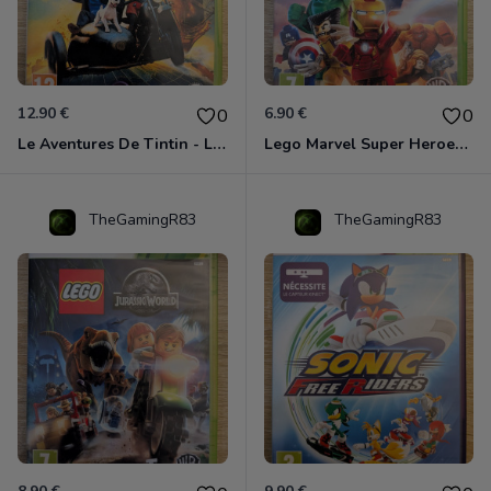
12.90 €
6.90 €
0
0
Le Aventures De Tintin - Le Secret De La Licorne Xbox 360
Lego Marvel Super Heroes Xbox 360
TheGamingR83
TheGamingR83