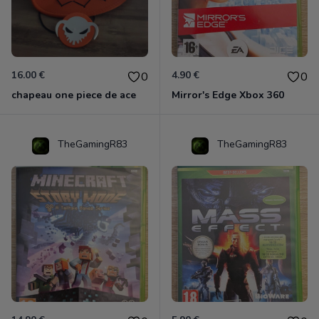
16.00 €
4.90 €
0
0
chapeau one piece de ace
Mirror's Edge Xbox 360
TheGamingR83
TheGamingR83