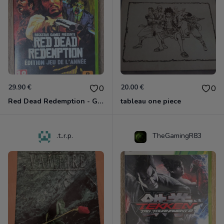
29.90 €
20.00 €
0
0
Red Dead Redemption - Game Of The Year Xbox 360
tableau one piece
.t..r.p.
TheGamingR83