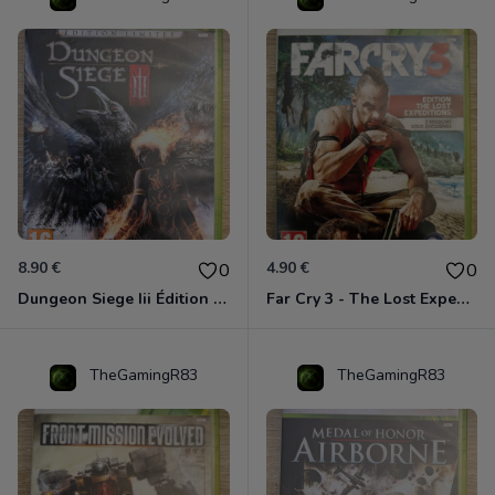
8.90 €
4.90 €
0
0
Dungeon Siege Iii Édition Limitée - Vf Intégrale Xbox 360
Far Cry 3 - The Lost Expeditions - Edition Spéciale Xbox 360
TheGamingR83
TheGamingR83