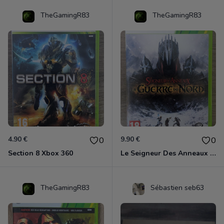
TheGamingR83
TheGamingR83
4.90 €
9.90 €
0
0
Section 8 Xbox 360
Le Seigneur Des Anneaux - La Guerre Du Nord Xbox 360
TheGamingR83
Sébastien seb63