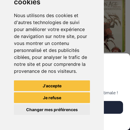
cookies
Nous utilisons des cookies et
d'autres technologies de suivi
pour améliorer votre expérience
de navigation sur notre site, pour
vous montrer un contenu
personnalisé et des publicités
ciblées, pour analyser le trafic de
8.90 €
14.90 €
0
0
notre site et pour comprendre la
Dragon Age Origins Xbox 360
Dragon Age Origins - Awakening Xbox 360
provenance de nos visiteurs.
Grenier du Geek
J'accepte
TheGamingR83
TheGamingR83
Télécharge notre app pour une expérience optimale !
Je refuse
Télécharger l'app
Changer mes préférences
Plus tard
Vendre