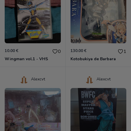
10.00 €
130.00 €
0
1
Wingman vol.1 - VHS
Kotobukiya de Barbara
Alexcvt
Alexcvt