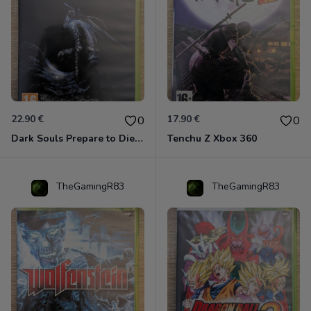
22.90 €
17.90 €
0
0
Dark Souls Prepare to Die Edition XBOX 360
Tenchu Z Xbox 360
TheGamingR83
TheGamingR83