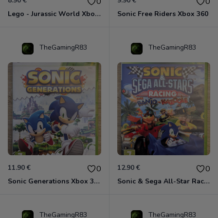
8.90 €
9.90 €
0
0
Lego - Jurassic World Xbox 360
Sonic Free Riders Xbox 360
TheGamingR83
TheGamingR83
11.90 €
12.90 €
0
0
Sonic Generations Xbox 360
Sonic & Sega All-Star Racing avec Banjo-Kazooie Xbox 360
TheGamingR83
TheGamingR83