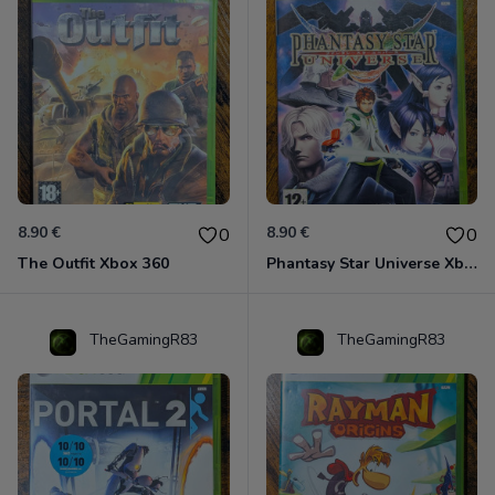
8.90 €
8.90 €
0
0
The Outfit Xbox 360
Phantasy Star Universe Xbox 360
TheGamingR83
TheGamingR83