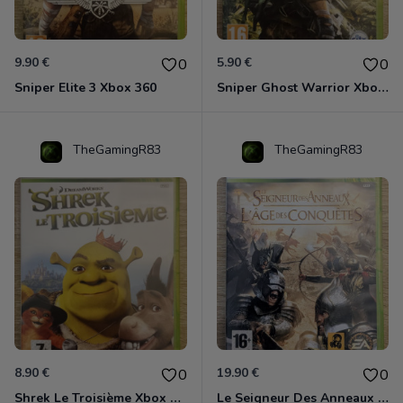
9.90 €
5.90 €
0
0
Sniper Elite 3 Xbox 360
Sniper Ghost Warrior Xbox 360
TheGamingR83
TheGamingR83
8.90 €
19.90 €
0
0
Shrek Le Troisième Xbox 360
Le Seigneur Des Anneaux - L'âge Des Conquêtes Xbox 360