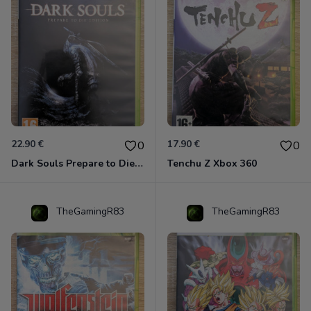
22.90 €
17.90 €
0
0
Dark Souls Prepare to Die Edition XBOX 360
Tenchu Z Xbox 360
TheGamingR83
TheGamingR83