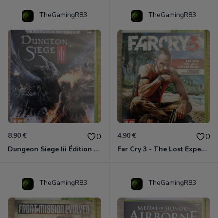
TheGamingR83
TheGamingR83
8.90 €
4.90 €
0
0
Dungeon Siege Iii Édition Limitée - Vf Intégrale Xbox 360
Far Cry 3 - The Lost Expeditions - Edition Spéciale Xbox 360
TheGamingR83
TheGamingR83