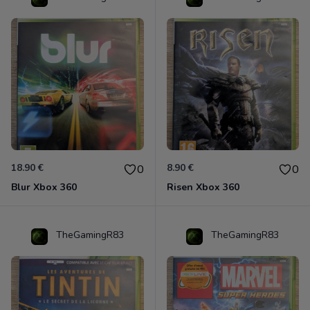
18.90 €
8.90 €
0
0
Blur Xbox 360
Risen Xbox 360
TheGamingR83
TheGamingR83