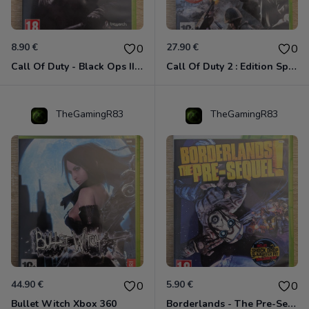
8.90 €
27.90 €
0
0
Call Of Duty - Black Ops II Xbox 360
Call Of Duty 2 : Edition Spéciale Xbox 360 GOTY
TheGamingR83
TheGamingR83
44.90 €
5.90 €
0
0
Bullet Witch Xbox 360
Borderlands - The Pre-Sequel ! Xbox 360