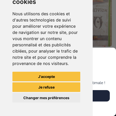
cookies
Nous utilisons des cookies et
d'autres technologies de suivi
pour améliorer votre expérience
de navigation sur notre site, pour
vous montrer un contenu
personnalisé et des publicités
ciblées, pour analyser le trafic de
5.90 €
7.90 €
0
0
notre site et pour comprendre la
Bioshock - Infinite Xbox 360
Duo : The Elder Scrolls Iv - Oblivion + Bioshock Xbox 360
provenance de nos visiteurs.
Grenier du Geek
J'accepte
TheGamingR83
TheGamingR83
Télécharge notre app pour une expérience optimale !
Je refuse
Télécharger l'app
Changer mes préférences
Plus tard
Vendre