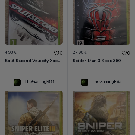
4.90 €
27.90 €
0
0
Split Second Velocity Xbox 360
Spider-Man 3 Xbox 360
TheGamingR83
TheGamingR83