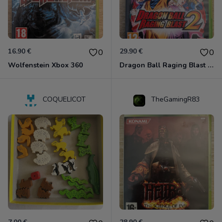
16.90 €
29.90 €
0
0
Wolfenstein Xbox 360
Dragon Ball Raging Blast 2 Xbox 360
COQUELICOT
TheGamingR83