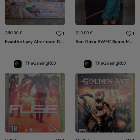
280.00 €
210.00 €
1
1
Evanthe Lazy Afternoon Red Pride of Eden
Son Goku BWFC Super Master Stars
TheGamingR83
TheGamingR83