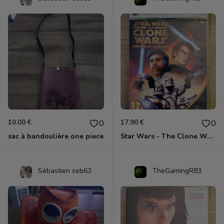
10.00 €
17.90 €
0
0
sac à bandoulière one piece
Star Wars - The Clone Wars - Les Héros De La République Xbox 360
Sébastien seb63
TheGamingR83