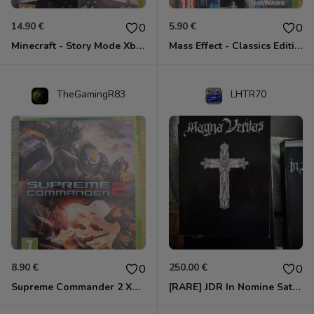
14.90 €
5.90 €
0
0
Minecraft - Story Mode Xbox 360
Mass Effect - Classics Edition Xbox 360
TheGamingR83
LHTR70
8.90 €
250.00 €
0
0
Supreme Commander 2 Xbox 360
[RARE] JDR In Nomine Satanis / Magna Veritas – 1ère Édition BOÎTE (DOS BLANC, 1989) - CROC / Siroz