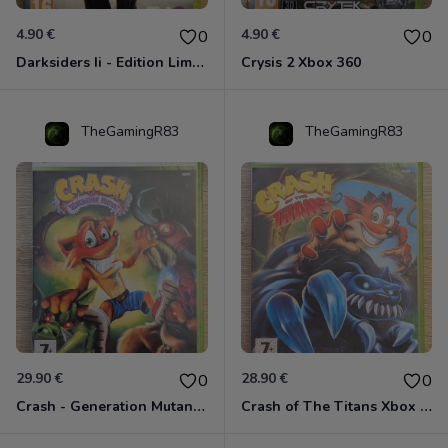
4.90 €
4.90 €
0
0
Darksiders Ii - Edition Limitée Xbox 360
Crysis 2 Xbox 360
TheGamingR83
TheGamingR83
29.90 €
28.90 €
0
0
Crash - Generation Mutant Xbox 360
Crash of The Titans Xbox 360