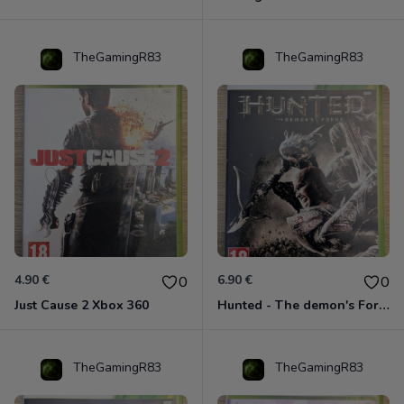
TheGamingR83
TheGamingR83
4.90 €
6.90 €
0
0
Just Cause 2 Xbox 360
Hunted - The demon's Forge Xbox 360 (Complet CIB)
TheGamingR83
TheGamingR83