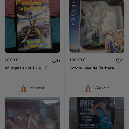
10.00 €
130.00 €
0
1
Wingman vol.1 - VHS
Kotobukiya de Barbara
Alexcvt
Alexcvt