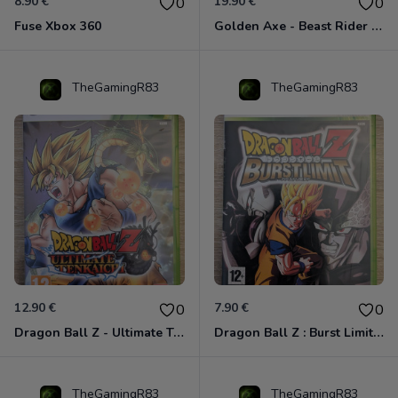
8.90 €
19.90 €
0
0
Fuse Xbox 360
Golden Axe - Beast Rider Xbox 360
TheGamingR83
TheGamingR83
12.90 €
7.90 €
0
0
Dragon Ball Z - Ultimate Tenkaichi Xbox 360
Dragon Ball Z : Burst Limit Xbox 360
TheGamingR83
TheGamingR83