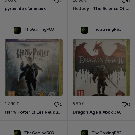
7.00 €
28.90 €
0
0
pyramide d'animaux
Hellboy - The Science Of Evil Xbox 360
TheGamingR83
TheGamingR83
12.90 €
5.90 €
0
0
Harry Potter Et Les Reliques De La Mort - 1ère Partie Xbox 360
Dragon Age Ii Xbox 360
TheGamingR83
TheGamingR83