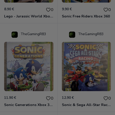
8.90 €
9.90 €
0
0
Lego - Jurassic World Xbox 360
Sonic Free Riders Xbox 360
TheGamingR83
TheGamingR83
11.90 €
12.90 €
0
0
Sonic Generations Xbox 360
Sonic & Sega All-Star Racing avec Banjo-Kazooie Xbox 360