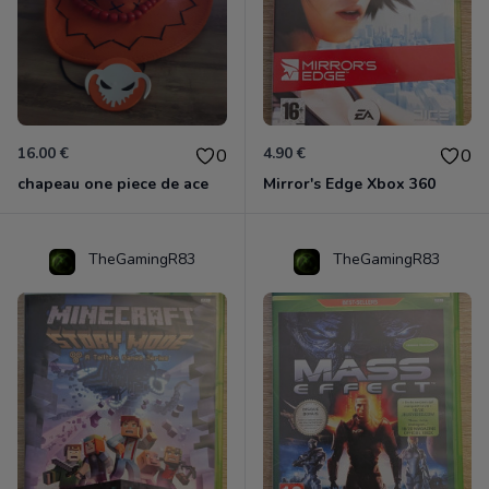
16.00 €
4.90 €
0
0
chapeau one piece de ace
Mirror's Edge Xbox 360
TheGamingR83
TheGamingR83