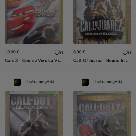
19.90 €
8.90 €
0
0
Cars 3 - Course Vers La Victoire Xbox 360
Call Of Juarez - Bound In Blood Xbox 360
TheGamingR83
TheGamingR83