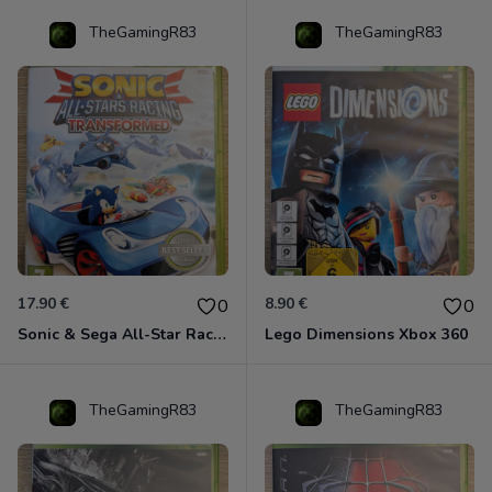
TheGamingR83
TheGamingR83
17.90 €
8.90 €
0
0
Sonic & Sega All-Star Racing - Transformed Xbox 360
Lego Dimensions Xbox 360
TheGamingR83
TheGamingR83