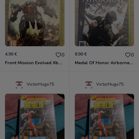
4.90 €
8.90 €
0
0
Front Mission Evolved Xbox 360
Medal Of Honor Airborne Xbox 360
VictorHugo75
VictorHugo75