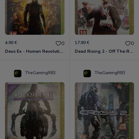
4.90 €
17.90 €
0
0
Deus Ex - Human Revolution Xbox 360
Dead Rising 2 - Off The Record Xbox 360
TheGamingR83
TheGamingR83