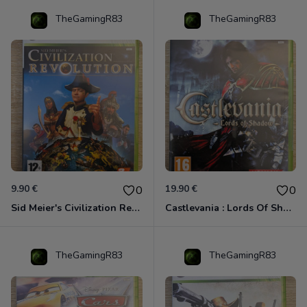
TheGamingR83
TheGamingR83
9.90 €
19.90 €
0
0
Sid Meier's Civilization Revolution Xbox 360
Castlevania : Lords Of Shadow Xbox 360
TheGamingR83
TheGamingR83