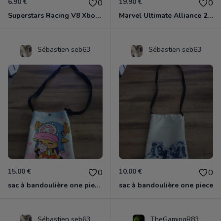
6.90 €
19.90 €
0
0
Superstars Racing V8 Xbox 360
Marvel Ultimate Alliance 2 Xbox 360
Sébastien seb63
Sébastien seb63
15.00 €
10.00 €
0
0
sac à bandoulière one piece chopper
sac à bandoulière one piece
Sébastien seb63
TheGamingR83