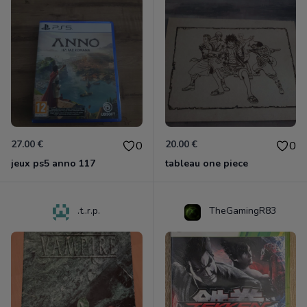
27.00 €
20.00 €
0
0
jeux ps5 anno 117
tableau one piece
.t..r.p.
TheGamingR83