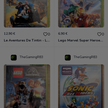
12.90 €
6.90 €
0
0
Le Aventures De Tintin - Le Secret De La Licorne Xbox 360
Lego Marvel Super Heroes Xbox 360
TheGamingR83
TheGamingR83