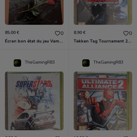
85.00 €
8.90 €
0
0
Écran bon état du jeu Vampire et livre de règles « la mascarade » état d’usage
Tekken Tag Tournament 2 Xbox 360
TheGamingR83
TheGamingR83