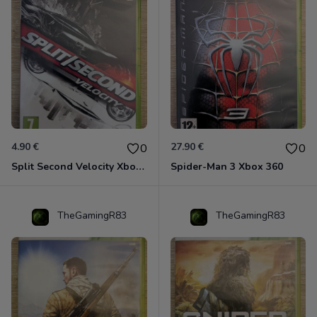
4.90 €
27.90 €
0
0
Split Second Velocity Xbox 360
Spider-Man 3 Xbox 360
TheGamingR83
TheGamingR83