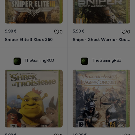
9.90 €
5.90 €
0
0
Sniper Elite 3 Xbox 360
Sniper Ghost Warrior Xbox 360
TheGamingR83
TheGamingR83