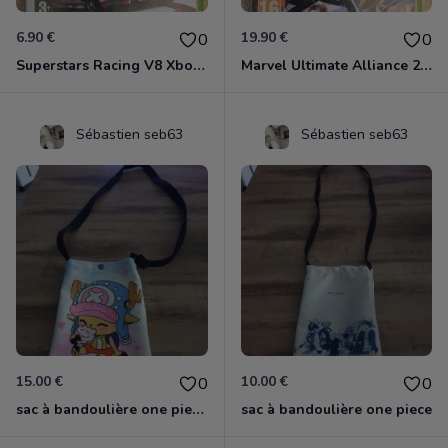
6.90 €
19.90 €
0
0
Superstars Racing V8 Xbox 360
Marvel Ultimate Alliance 2 Xbox 360
Sébastien seb63
Sébastien seb63
15.00 €
10.00 €
0
0
sac à bandoulière one piece chopper
sac à bandoulière one piece