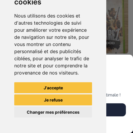
cookies
Nous utilisons des cookies et
d'autres technologies de suivi
pour améliorer votre expérience
de navigation sur notre site, pour
vous montrer un contenu
personnalisé et des publicités
ciblées, pour analyser le trafic de
19.90 €
8.90 €
0
0
notre site et pour comprendre la
Cars 3 - Course Vers La Victoire Xbox 360
Call Of Juarez - Bound In Blood Xbox 360
provenance de nos visiteurs.
Grenier du Geek
J'accepte
TheGamingR83
TheGamingR83
Télécharge notre app pour une expérience optimale !
Je refuse
Télécharger l'app
Changer mes préférences
Plus tard
Vendre