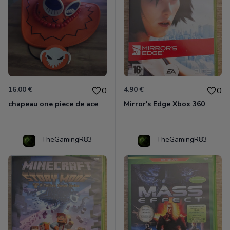
16.00 €
4.90 €
0
0
chapeau one piece de ace
Mirror's Edge Xbox 360
TheGamingR83
TheGamingR83