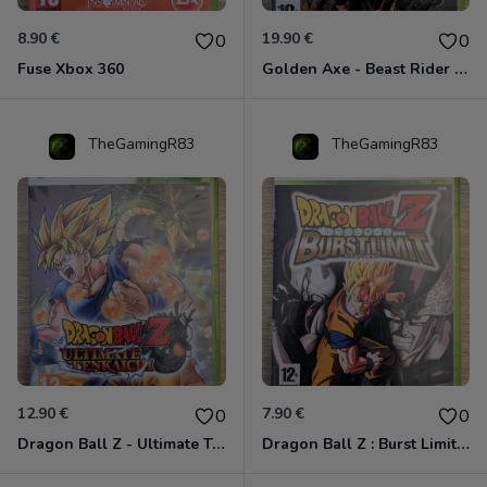
8.90 €
19.90 €
0
0
Fuse Xbox 360
Golden Axe - Beast Rider Xbox 360
TheGamingR83
TheGamingR83
12.90 €
7.90 €
0
0
Dragon Ball Z - Ultimate Tenkaichi Xbox 360
Dragon Ball Z : Burst Limit Xbox 360