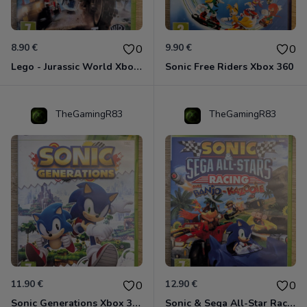
8.90 €
9.90 €
0
0
Lego - Jurassic World Xbox 360
Sonic Free Riders Xbox 360
TheGamingR83
TheGamingR83
11.90 €
12.90 €
0
0
Sonic Generations Xbox 360
Sonic & Sega All-Star Racing avec Banjo-Kazooie Xbox 360