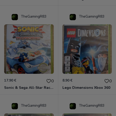
TheGamingR83
TheGamingR83
17.90 €
8.90 €
0
0
Sonic & Sega All-Star Racing - Transformed Xbox 360
Lego Dimensions Xbox 360
TheGamingR83
TheGamingR83