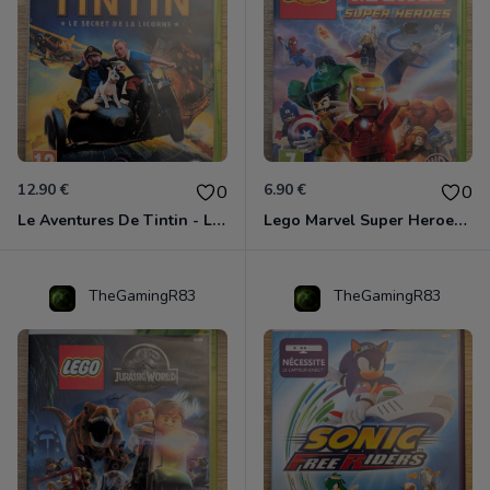
12.90 €
6.90 €
0
0
Le Aventures De Tintin - Le Secret De La Licorne Xbox 360
Lego Marvel Super Heroes Xbox 360
TheGamingR83
TheGamingR83