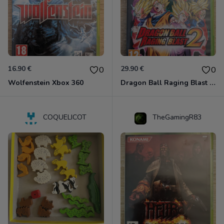
16.90 €
29.90 €
0
0
Wolfenstein Xbox 360
Dragon Ball Raging Blast 2 Xbox 360
COQUELICOT
TheGamingR83