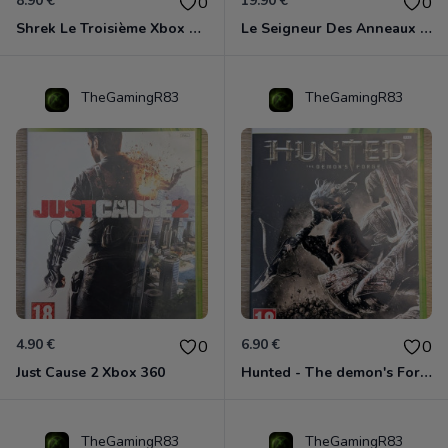
8.90 €
19.90 €
0
0
Shrek Le Troisième Xbox 360
Le Seigneur Des Anneaux - L'âge Des Conquêtes Xbox 360
TheGamingR83
TheGamingR83
4.90 €
6.90 €
0
0
Just Cause 2 Xbox 360
Hunted - The demon's Forge Xbox 360 (Complet CIB)
TheGamingR83
TheGamingR83