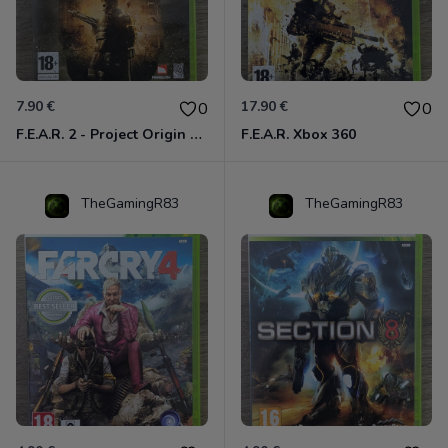
7.90 €
17.90 €
0
0
F.E.A.R. 2 - Project Origin Xbox 360
F.E.A.R. Xbox 360
TheGamingR83
TheGamingR83