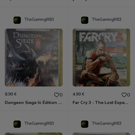
TheGamingR83
TheGamingR83
8.90 €
4.90 €
0
0
Dungeon Siege Iii Édition Limitée - Vf Intégrale Xbox 360
Far Cry 3 - The Lost Expeditions - Edition Spéciale Xbox 360
TheGamingR83
TheGamingR83