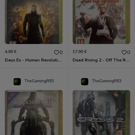
4.90 €
17.90 €
0
0
Deus Ex - Human Revolution Xbox 360
Dead Rising 2 - Off The Record Xbox 360
TheGamingR83
TheGamingR83