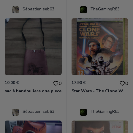
Sébastien seb63
TheGamingR83
10.00 €
17.90 €
0
0
sac à bandoulière one piece
Star Wars - The Clone Wars - Les Héros De La République Xbox 360
Sébastien seb63
TheGamingR83