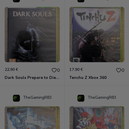
22.90 €
17.90 €
0
0
Dark Souls Prepare to Die Edition XBOX 360
Tenchu Z Xbox 360
TheGamingR83
TheGamingR83