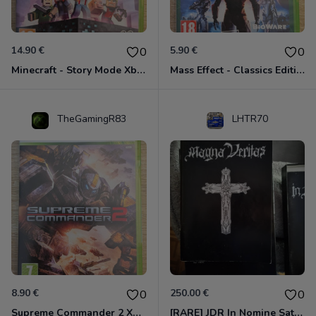
14.90 €
5.90 €
0
0
Minecraft - Story Mode Xbox 360
Mass Effect - Classics Edition Xbox 360
TheGamingR83
LHTR70
8.90 €
250.00 €
0
0
Supreme Commander 2 Xbox 360
[RARE] JDR In Nomine Satanis / Magna Veritas – 1ère Édition BOÎTE (DOS BLANC, 1989) - CROC / Siroz