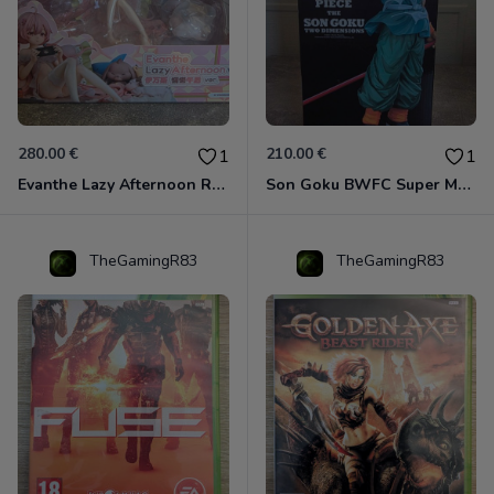
280.00 €
210.00 €
1
1
Evanthe Lazy Afternoon Red Pride of Eden
Son Goku BWFC Super Master Stars
TheGamingR83
TheGamingR83