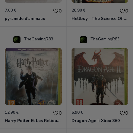
7.00 €
28.90 €
0
0
pyramide d'animaux
Hellboy - The Science Of Evil Xbox 360
TheGamingR83
TheGamingR83
12.90 €
5.90 €
0
0
Harry Potter Et Les Reliques De La Mort - 1ère Partie Xbox 360
Dragon Age Ii Xbox 360