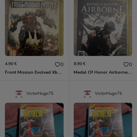
4.90 €
8.90 €
0
0
Front Mission Evolved Xbox 360
Medal Of Honor Airborne Xbox 360
VictorHugo75
VictorHugo75