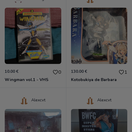
10.00 €
130.00 €
0
1
Wingman vol.1 - VHS
Kotobukiya de Barbara
Alexcvt
Alexcvt