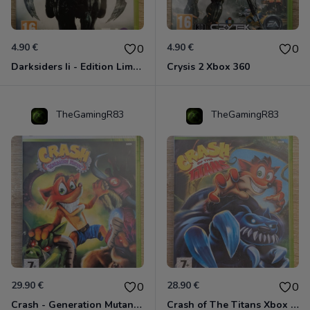
4.90 €
4.90 €
0
0
Darksiders Ii - Edition Limitée Xbox 360
Crysis 2 Xbox 360
TheGamingR83
TheGamingR83
29.90 €
28.90 €
0
0
Crash - Generation Mutant Xbox 360
Crash of The Titans Xbox 360