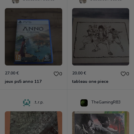
27.00 €
20.00 €
0
0
jeux ps5 anno 117
tableau one piece
.t..r.p.
TheGamingR83