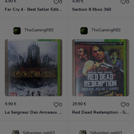
4.90 €
4.90 €
0
0
Far Cry 4 - Best Seller Edition Xbox 360
Section 8 Xbox 360
TheGamingR83
TheGamingR83
9.90 €
29.90 €
0
0
Le Seigneur Des Anneaux - La Guerre Du Nord Xbox 360
Red Dead Redemption - Game Of The Year Xbox 360
Sébastien seb63
Sébastien seb63