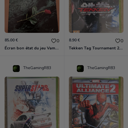
85.00 €
8.90 €
0
0
Écran bon état du jeu Vampire et livre de règles « la mascarade » état d’usage
Tekken Tag Tournament 2 Xbox 360
TheGamingR83
TheGamingR83