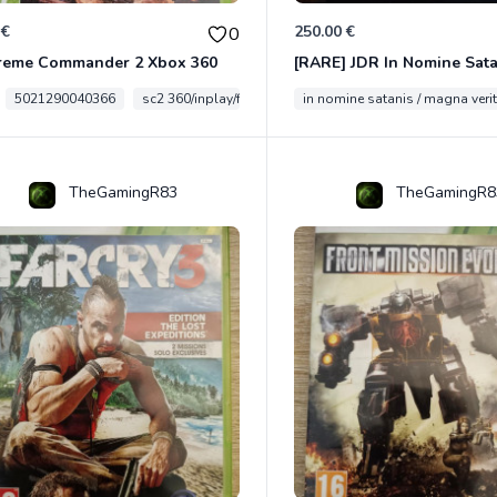
 €
250.00 €
0
reme Commander 2 Xbox 360
5021290040366
sc2 360/inplay/fra
in nomine satanis / magna veri
TheGamingR83
TheGamingR8