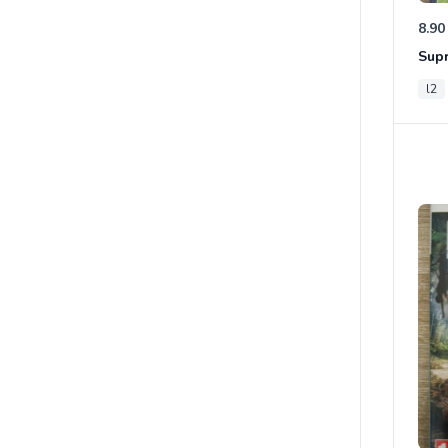
8.90
Sup
l2