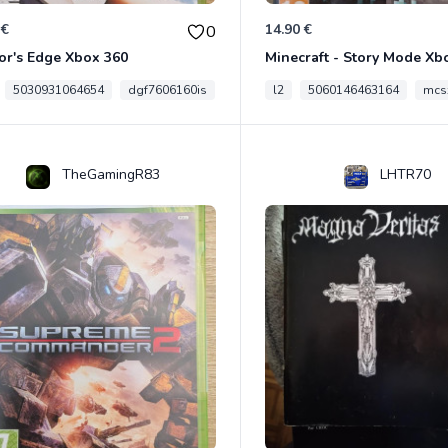
 €
14.90 €
0
or's Edge Xbox 360
Minecraft - Story Mode Xb
5030931064654
dgf7606160is
l2
5060146463164
mcs
TheGamingR83
LHTR70