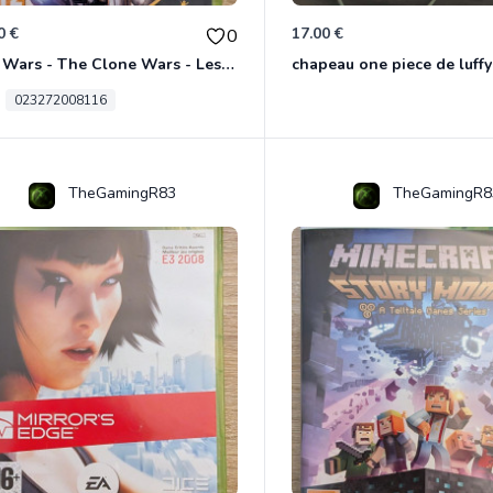
0 €
17.00 €
0
Star Wars - The Clone Wars - Les Héros De La République Xbox 360
chapeau one piece de luffy
023272008116
TheGamingR83
TheGamingR8