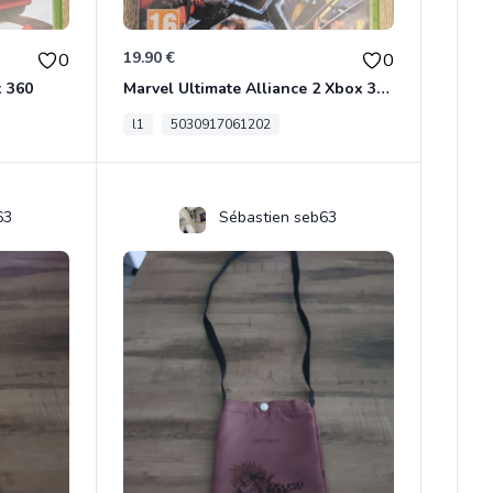
19.90 €
0
0
x 360
Marvel Ultimate Alliance 2 Xbox 360
l1
5030917061202
63
Sébastien seb63