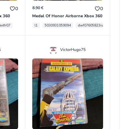
8.90 €
0
0
x 360
Medal Of Honor Airborne Xbox 360
vtfr07
l1
5030931059094
dwf07605823is
5
VictorHugo75