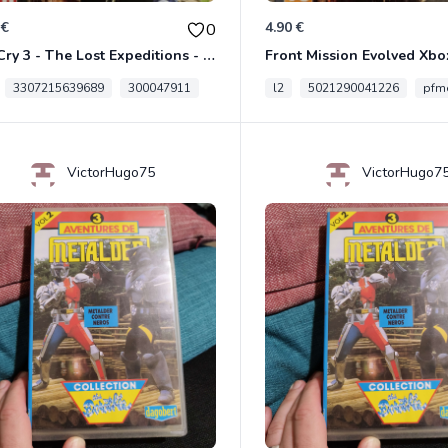
 €
4.90 €
0
Far Cry 3 - The Lost Expeditions - Edition Spéciale Xbox 360
Front Mission Evolved Xbo
3307215639689
300047911
l2
5021290041226
pfme
VictorHugo75
VictorHugo7