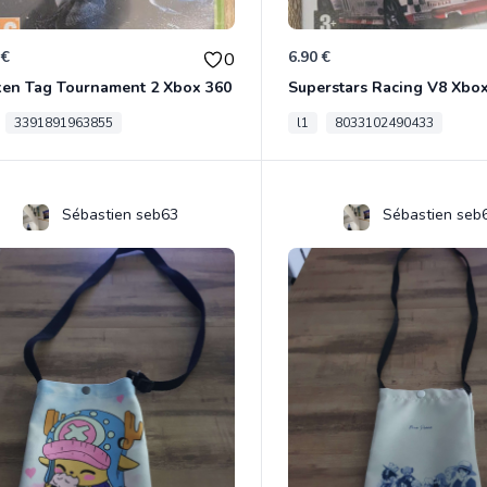
 €
6.90 €
0
ken Tag Tournament 2 Xbox 360
Superstars Racing V8 Xbo
3391891963855
l1
8033102490433
Sébastien seb63
Sébastien seb