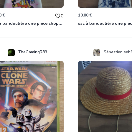
0 €
10.00 €
0
sac à bandoulière one piece chopper
sac à bandoulière one pie
TheGamingR83
Sébastien seb