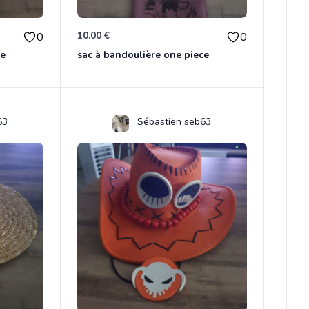
10.00 €
0
0
ce
sac à bandoulière one piece
63
Sébastien seb63