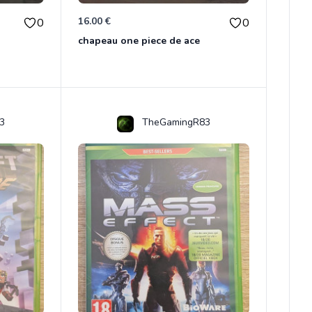
16.00 €
0
0
chapeau one piece de ace
3
TheGamingR83