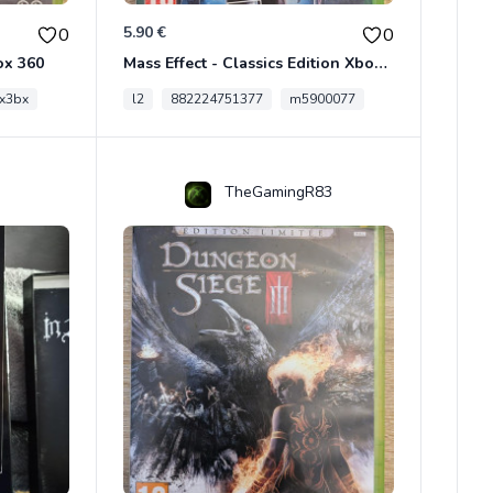
5.90 €
0
0
ox 360
Mass Effect - Classics Edition Xbox 360
x3bx
l2
882224751377
m5900077
TheGamingR83