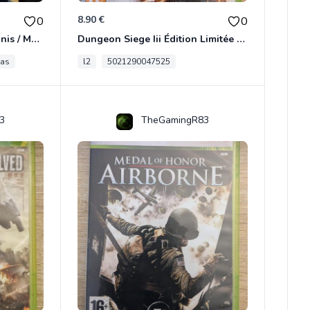
8.90 €
0
0
[RARE] JDR In Nomine Satanis / Magna Veritas – 1ère Édition BOÎTE (DOS BLANC, 1989) - CROC / Siroz
Dungeon Siege Iii Édition Limitée - Vf Intégrale Xbox 360
tas
l2
5021290047525
3
TheGamingR83