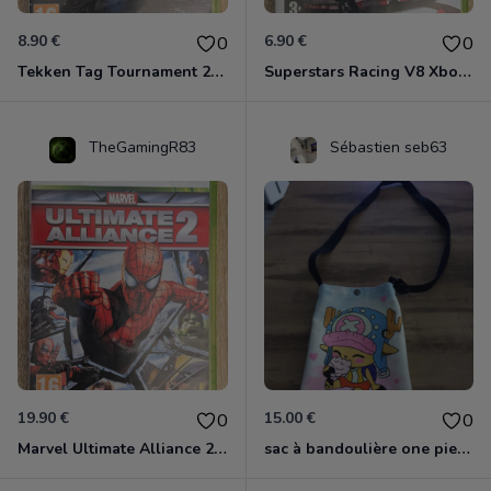
8.90 €
6.90 €
0
0
Tekken Tag Tournament 2 Xbox 360
Superstars Racing V8 Xbox 360
TheGamingR83
Sébastien seb63
19.90 €
15.00 €
0
0
Marvel Ultimate Alliance 2 Xbox 360
sac à bandoulière one piece chopper