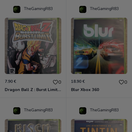
TheGamingR83
TheGamingR83
7.90 €
18.90 €
0
0
Dragon Ball Z : Burst Limit Xbox 360
Blur Xbox 360
TheGamingR83
TheGamingR83