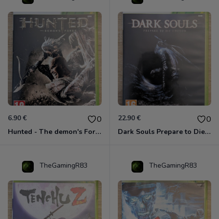
6.90 €
22.90 €
0
0
Hunted - The demon's Forge Xbox 360 (Complet CIB)
Dark Souls Prepare to Die Edition XBOX 360
TheGamingR83
TheGamingR83