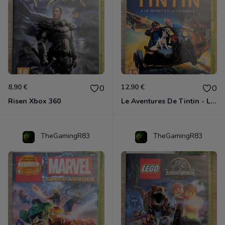
8.90 €
12.90 €
0
0
Risen Xbox 360
Le Aventures De Tintin - Le Secret De La Licorne Xbox 360
TheGamingR83
TheGamingR83