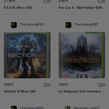
17.90 €
4.90 €
0
0
F.E.A.R. Xbox 360
Far Cry 4 - Best Seller Edition Xbox 360
TheGamingR83
TheGamingR83
4.90 €
9.90 €
0
0
Section 8 Xbox 360
Le Seigneur Des Anneaux - La Guerre Du Nord Xbox 360
TheGamingR83
Sébastien seb63