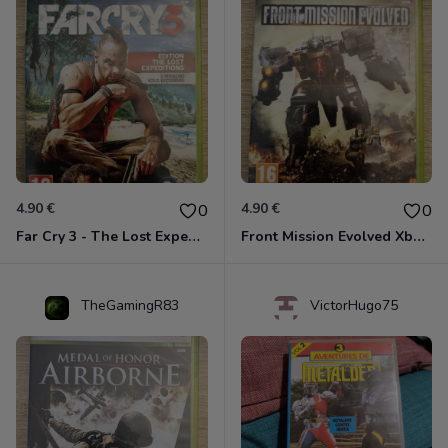
4.90 €
4.90 €
0
0
Far Cry 3 - The Lost Expeditions - Edition Spéciale Xbox 360
Front Mission Evolved Xbox 360
TheGamingR83
VictorHugo75