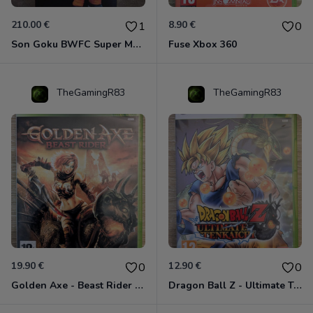
210.00 €
8.90 €
1
0
Son Goku BWFC Super Master Stars
Fuse Xbox 360
TheGamingR83
TheGamingR83
19.90 €
12.90 €
0
0
Golden Axe - Beast Rider Xbox 360
Dragon Ball Z - Ultimate Tenkaichi Xbox 360