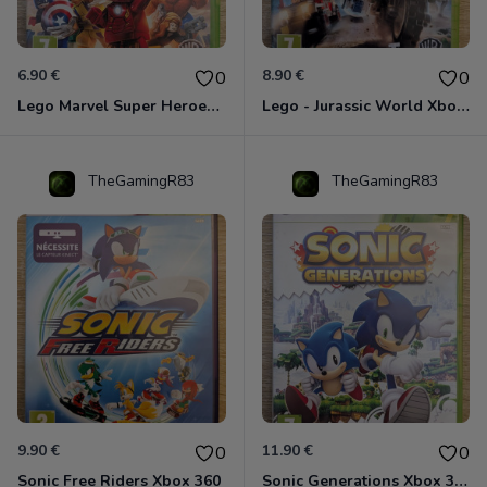
6.90 €
8.90 €
0
0
Lego Marvel Super Heroes Xbox 360
Lego - Jurassic World Xbox 360
TheGamingR83
TheGamingR83
9.90 €
11.90 €
0
0
Sonic Free Riders Xbox 360
Sonic Generations Xbox 360