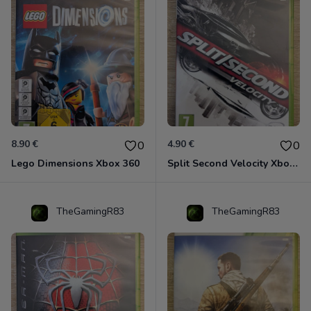
8.90 €
4.90 €
0
0
Lego Dimensions Xbox 360
Split Second Velocity Xbox 360
TheGamingR83
TheGamingR83