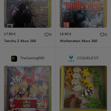
17.90 €
16.90 €
0
0
Tenchu Z Xbox 360
Wolfenstein Xbox 360
TheGamingR83
COQUELICOT