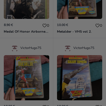
8.90 €
10.00 €
0
0
Medal Of Honor Airborne Xbox 360
Metalder - VHS vol 2.
VictorHugo75
VictorHugo75