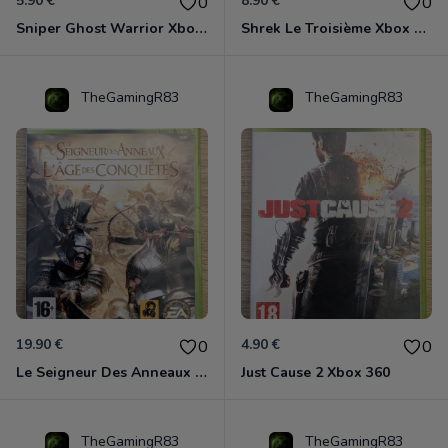
5.90 €
8.90 €
0
0
Sniper Ghost Warrior Xbox 360
Shrek Le Troisième Xbox 360
TheGamingR83
TheGamingR83
19.90 €
4.90 €
0
0
Le Seigneur Des Anneaux - L'âge Des Conquêtes Xbox 360
Just Cause 2 Xbox 360
TheGamingR83
TheGamingR83