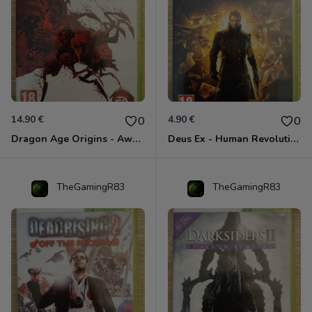
14.90 €
4.90 €
0
0
Dragon Age Origins - Awakening Xbox 360
Deus Ex - Human Revolution Xbox 360
TheGamingR83
TheGamingR83