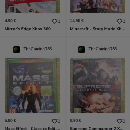
4.90 €
14.90 €
0
0
Mirror's Edge Xbox 360
Minecraft - Story Mode Xbox 360
TheGamingR83
TheGamingR83
5.90 €
8.90 €
0
0
Mass Effect - Classics Edition Xbox 360
Supreme Commander 2 Xbox 360