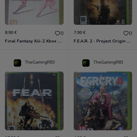
8.90 €
7.90 €
0
0
Final Fantasy Xiii-2 Xbox 360
F.E.A.R. 2 - Project Origin Xbox 360
TheGamingR83
TheGamingR83