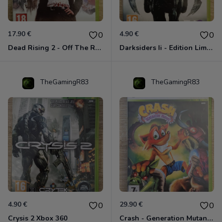
17.90 €
4.90 €
0
0
Dead Rising 2 - Off The Record Xbox 360
Darksiders Ii - Edition Limitée Xbox 360
TheGamingR83
TheGamingR83
4.90 €
29.90 €
0
0
Crysis 2 Xbox 360
Crash - Generation Mutant Xbox 360