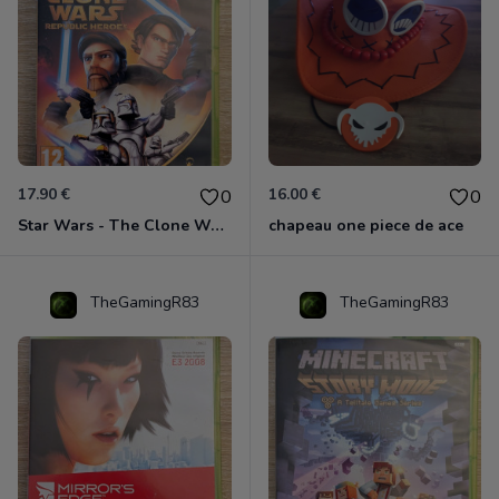
17.90 €
16.00 €
0
0
Star Wars - The Clone Wars - Les Héros De La République Xbox 360
chapeau one piece de ace
TheGamingR83
TheGamingR83