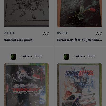
20.00 €
85.00 €
0
0
tableau one piece
Écran bon état du jeu Vampire et livre de règles « la mascarade » état d’usage
TheGamingR83
TheGamingR83