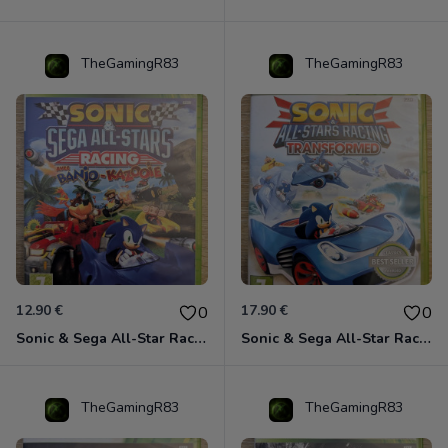
TheGamingR83
TheGamingR83
12.90 €
17.90 €
0
0
Sonic & Sega All-Star Racing avec Banjo-Kazooie Xbox 360
Sonic & Sega All-Star Racing - Transformed Xbox 360
TheGamingR83
TheGamingR83