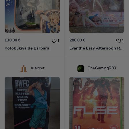
130.00 €
280.00 €
1
1
Kotobukiya de Barbara
Evanthe Lazy Afternoon Red Pride of Eden
Alexcvt
TheGamingR83