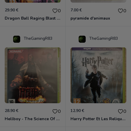
29.90 €
7.00 €
0
0
Dragon Ball Raging Blast 2 Xbox 360
pyramide d'animaux
TheGamingR83
TheGamingR83
28.90 €
12.90 €
0
0
Hellboy - The Science Of Evil Xbox 360
Harry Potter Et Les Reliques De La Mort - 1ère Partie Xbox 360