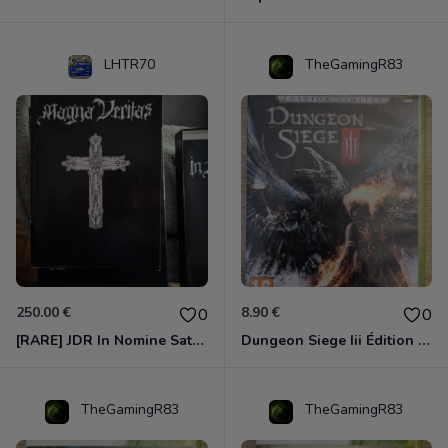
LHTR70
TheGamingR83
250.00 €
8.90 €
0
0
[RARE] JDR In Nomine Satanis / Magna Veritas – 1ère Édition BOÎTE (DOS BLANC, 1989) - CROC / Siroz
Dungeon Siege Iii Édition Limitée - Vf Intégrale Xbox 360
TheGamingR83
TheGamingR83