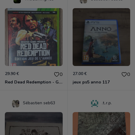
29.90 €
27.00 €
0
0
Red Dead Redemption - Game Of The Year Xbox 360
jeux ps5 anno 117
Sébastien seb63
.t..r.p.