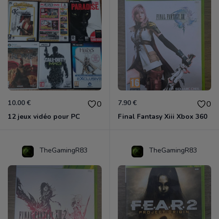
10.00 €
7.90 €
0
0
12 jeux vidéo pour PC
Final Fantasy Xiii Xbox 360
TheGamingR83
TheGamingR83