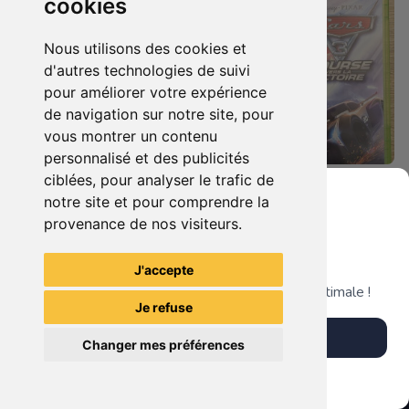
cookies
Nous utilisons des cookies et
d'autres technologies de suivi
pour améliorer votre expérience
de navigation sur notre site, pour
vous montrer un contenu
personnalisé et des publicités
ciblées, pour analyser le trafic de
19.90 €
19.90 €
0
0
notre site et pour comprendre la
Castlevania : Lords Of Shadow Xbox 360
Cars 3 - Course Vers La Victoire Xbox 360
provenance de nos visiteurs.
Grenier du Geek
J'accepte
TheGamingR83
TheGamingR83
Télécharge notre app pour une expérience optimale !
Je refuse
Télécharger l'app
Changer mes préférences
Plus tard
Vendre