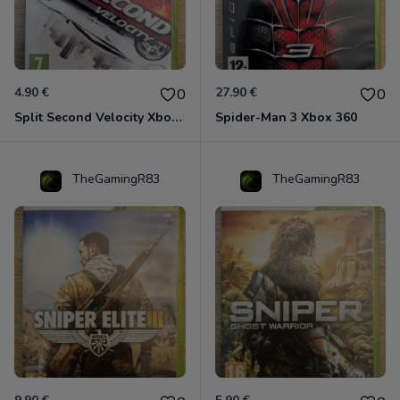
4.90 €
27.90 €
0
0
Split Second Velocity Xbox 360
Spider-Man 3 Xbox 360
TheGamingR83
TheGamingR83