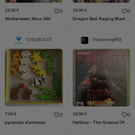
16.90 €
29.90 €
0
0
Wolfenstein Xbox 360
Dragon Ball Raging Blast 2 Xbox 360
COQUELICOT
TheGamingR83
7.00 €
28.90 €
0
0
pyramide d'animaux
Hellboy - The Science Of Evil Xbox 360