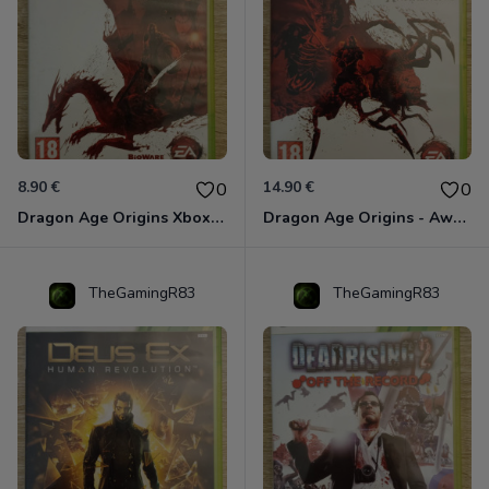
8.90 €
14.90 €
0
0
Dragon Age Origins Xbox 360
Dragon Age Origins - Awakening Xbox 360
TheGamingR83
TheGamingR83