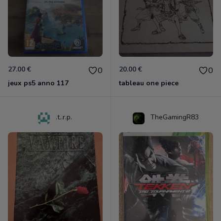
27.00 €
20.00 €
0
0
jeux ps5 anno 117
tableau one piece
.t..r.p.
TheGamingR83