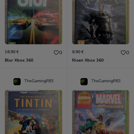
18.90 €
8.90 €
0
0
Blur Xbox 360
Risen Xbox 360
TheGamingR83
TheGamingR83