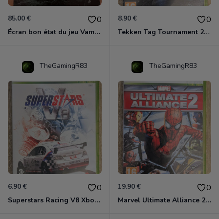
85.00 €
8.90 €
0
0
Écran bon état du jeu Vampire et livre de règles « la mascarade » état d’usage
Tekken Tag Tournament 2 Xbox 360
TheGamingR83
TheGamingR83
6.90 €
19.90 €
0
0
Superstars Racing V8 Xbox 360
Marvel Ultimate Alliance 2 Xbox 360