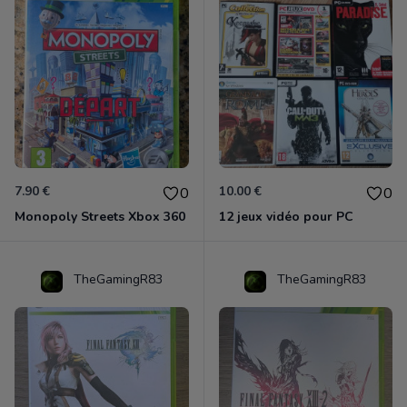
7.90 €
10.00 €
0
0
Monopoly Streets Xbox 360
12 jeux vidéo pour PC
TheGamingR83
TheGamingR83