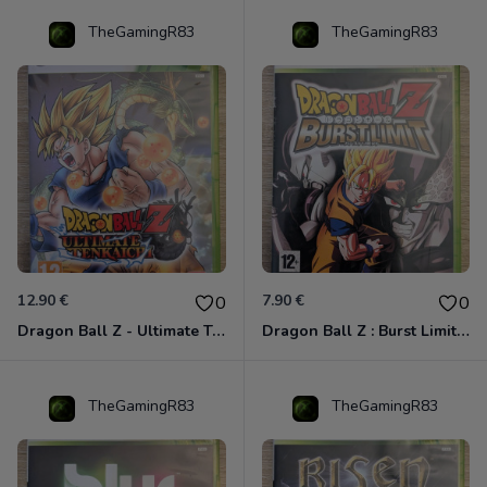
TheGamingR83
TheGamingR83
12.90 €
7.90 €
0
0
Dragon Ball Z - Ultimate Tenkaichi Xbox 360
Dragon Ball Z : Burst Limit Xbox 360
TheGamingR83
TheGamingR83