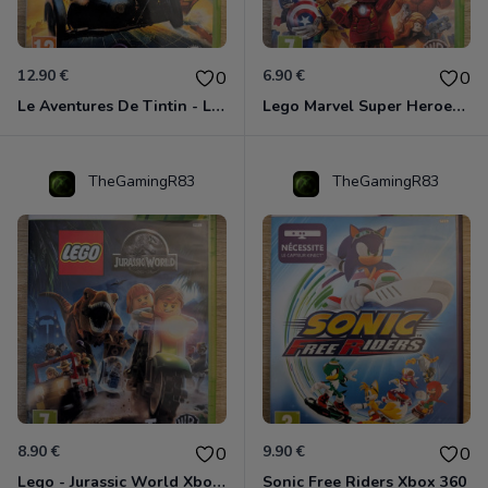
12.90 €
6.90 €
0
0
Le Aventures De Tintin - Le Secret De La Licorne Xbox 360
Lego Marvel Super Heroes Xbox 360
TheGamingR83
TheGamingR83
8.90 €
9.90 €
0
0
Lego - Jurassic World Xbox 360
Sonic Free Riders Xbox 360