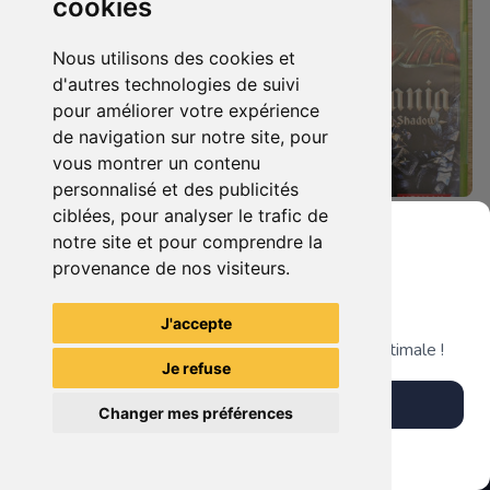
cookies
Nous utilisons des cookies et
d'autres technologies de suivi
pour améliorer votre expérience
de navigation sur notre site, pour
vous montrer un contenu
personnalisé et des publicités
ciblées, pour analyser le trafic de
9.90 €
19.90 €
0
0
notre site et pour comprendre la
Sid Meier's Civilization Revolution Xbox 360
Castlevania : Lords Of Shadow Xbox 360
provenance de nos visiteurs.
Grenier du Geek
J'accepte
TheGamingR83
TheGamingR83
Télécharge notre app pour une expérience optimale !
Je refuse
Télécharger l'app
Changer mes préférences
Plus tard
Vendre