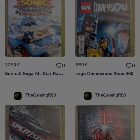
17.90 €
8.90 €
0
0
Sonic & Sega All-Star Racing - Transformed Xbox 360
Lego Dimensions Xbox 360
TheGamingR83
TheGamingR83