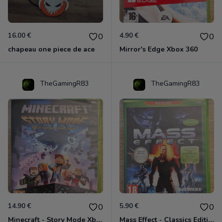
16.00 €
4.90 €
0
0
chapeau one piece de ace
Mirror's Edge Xbox 360
TheGamingR83
TheGamingR83
14.90 €
5.90 €
0
0
Minecraft - Story Mode Xbox 360
Mass Effect - Classics Edition Xbox 360