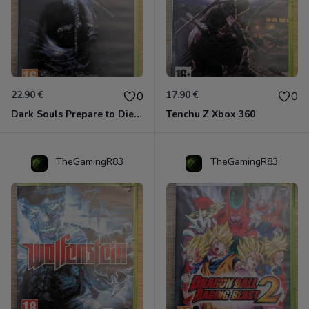
22.90 €
17.90 €
0
0
Dark Souls Prepare to Die Edition XBOX 360
Tenchu Z Xbox 360
TheGamingR83
TheGamingR83