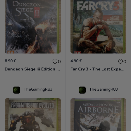
8.90 €
4.90 €
0
0
Dungeon Siege Iii Édition Limitée - Vf Intégrale Xbox 360
Far Cry 3 - The Lost Expeditions - Edition Spéciale Xbox 360
TheGamingR83
TheGamingR83