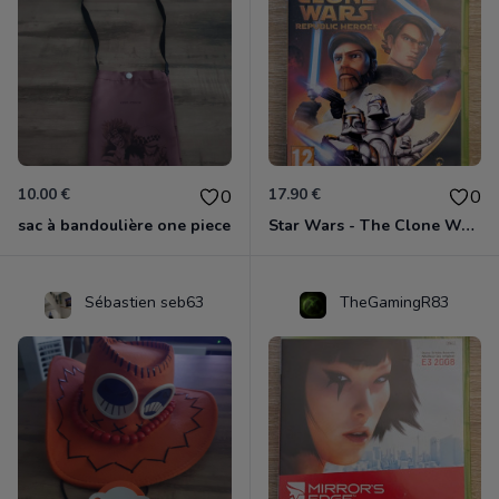
10.00 €
17.90 €
0
0
sac à bandoulière one piece
Star Wars - The Clone Wars - Les Héros De La République Xbox 360
Sébastien seb63
TheGamingR83