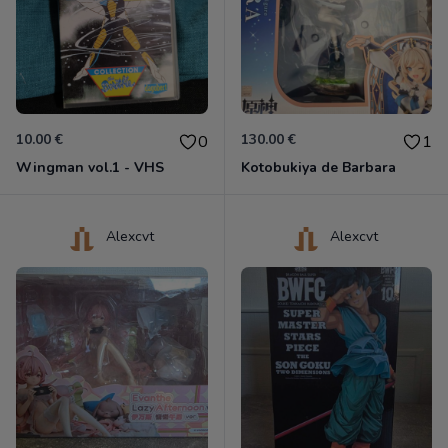
10.00 €
130.00 €
0
1
Wingman vol.1 - VHS
Kotobukiya de Barbara
Alexcvt
Alexcvt