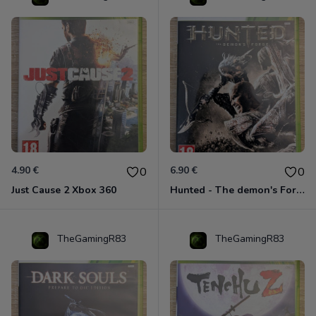
4.90 €
6.90 €
0
0
Just Cause 2 Xbox 360
Hunted - The demon's Forge Xbox 360 (Complet CIB)
TheGamingR83
TheGamingR83