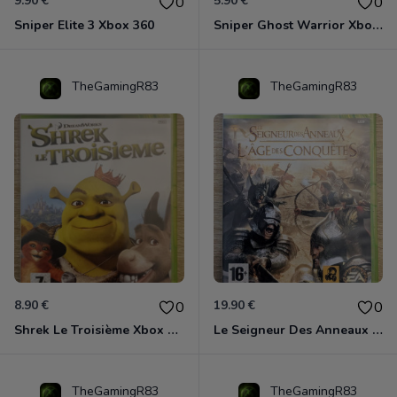
9.90 €
5.90 €
0
0
Sniper Elite 3 Xbox 360
Sniper Ghost Warrior Xbox 360
TheGamingR83
TheGamingR83
8.90 €
19.90 €
0
0
Shrek Le Troisième Xbox 360
Le Seigneur Des Anneaux - L'âge Des Conquêtes Xbox 360
TheGamingR83
TheGamingR83