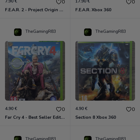
7.90 €
17.90 €
0
0
F.E.A.R. 2 - Project Origin Xbox 360
F.E.A.R. Xbox 360
TheGamingR83
TheGamingR83
4.90 €
4.90 €
0
0
Far Cry 4 - Best Seller Edition Xbox 360
Section 8 Xbox 360
TheGamingR83
TheGamingR83