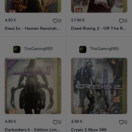
4.90 €
17.90 €
0
0
Deus Ex - Human Revolution Xbox 360
Dead Rising 2 - Off The Record Xbox 360
TheGamingR83
TheGamingR83
4.90 €
4.90 €
0
0
Darksiders Ii - Edition Limitée Xbox 360
Crysis 2 Xbox 360