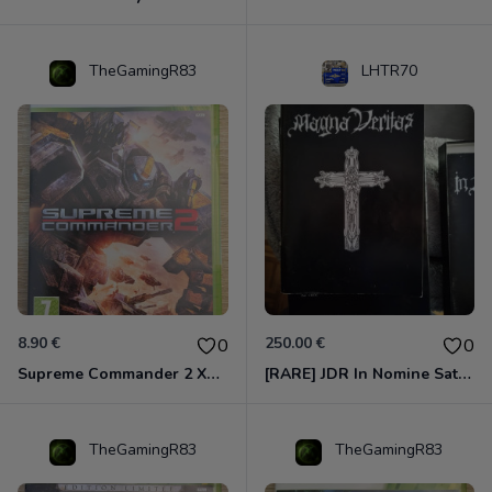
TheGamingR83
LHTR70
8.90 €
250.00 €
0
0
Supreme Commander 2 Xbox 360
[RARE] JDR In Nomine Satanis / Magna Veritas – 1ère Édition BOÎTE (DOS BLANC, 1989) - CROC / Siroz
TheGamingR83
TheGamingR83