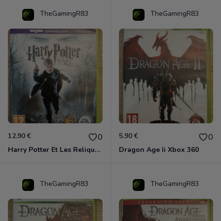
TheGamingR83
TheGamingR83
12.90 €
5.90 €
0
0
Harry Potter Et Les Reliques De La Mort - 1ère Partie Xbox 360
Dragon Age Ii Xbox 360
TheGamingR83
TheGamingR83