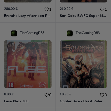
280.00 €
210.00 €
1
1
Evanthe Lazy Afternoon Red Pride of Eden
Son Goku BWFC Super Master Stars
TheGamingR83
TheGamingR83
8.90 €
19.90 €
0
0
Fuse Xbox 360
Golden Axe - Beast Rider Xbox 360