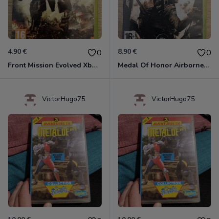
4.90 €
8.90 €
0
0
Front Mission Evolved Xbox 360
Medal Of Honor Airborne Xbox 360
VictorHugo75
VictorHugo75