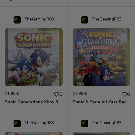
TheGamingR83
TheGamingR83
11.90 €
12.90 €
0
0
Sonic Generations Xbox 360
Sonic & Sega All-Star Racing avec Banjo-Kazooie Xbox 360
TheGamingR83
TheGamingR83