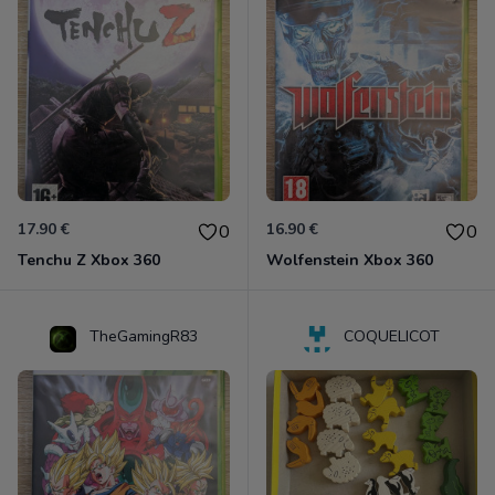
17.90 €
16.90 €
0
0
Tenchu Z Xbox 360
Wolfenstein Xbox 360
TheGamingR83
COQUELICOT