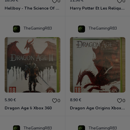
28.90 €
12.90 €
0
0
Hellboy - The Science Of Evil Xbox 360
Harry Potter Et Les Reliques De La Mort - 1ère Partie Xbox 360
TheGamingR83
TheGamingR83
5.90 €
8.90 €
0
0
Dragon Age Ii Xbox 360
Dragon Age Origins Xbox 360
TheGamingR83
TheGamingR83