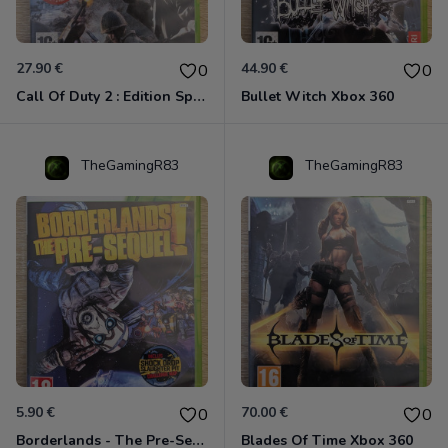
27.90 €
44.90 €
0
0
Call Of Duty 2 : Edition Spéciale Xbox 360 GOTY
Bullet Witch Xbox 360
TheGamingR83
TheGamingR83
5.90 €
70.00 €
0
0
Borderlands - The Pre-Sequel ! Xbox 360
Blades Of Time Xbox 360