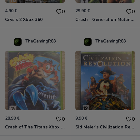
4.90 €
29.90 €
0
0
Crysis 2 Xbox 360
Crash - Generation Mutant Xbox 360
TheGamingR83
TheGamingR83
28.90 €
9.90 €
0
0
Crash of The Titans Xbox 360
Sid Meier's Civilization Revolution Xbox 360