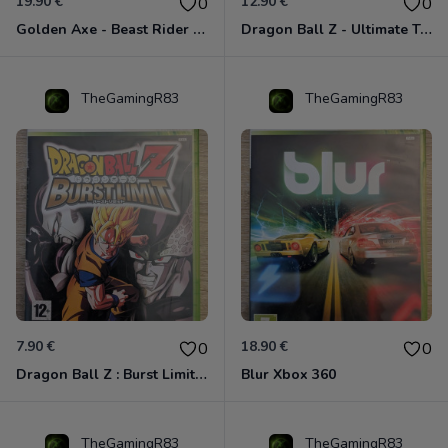
19.90 €
12.90 €
0
0
Golden Axe - Beast Rider Xbox 360
Dragon Ball Z - Ultimate Tenkaichi Xbox 360
TheGamingR83
TheGamingR83
7.90 €
18.90 €
0
0
Dragon Ball Z : Burst Limit Xbox 360
Blur Xbox 360
TheGamingR83
TheGamingR83