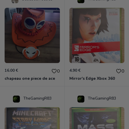
16.00 €
4.90 €
0
0
chapeau one piece de ace
Mirror's Edge Xbox 360
TheGamingR83
TheGamingR83