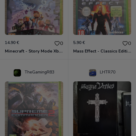
14.90 €
5.90 €
0
0
Minecraft - Story Mode Xbox 360
Mass Effect - Classics Edition Xbox 360
TheGamingR83
LHTR70