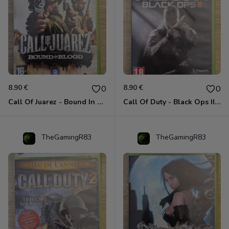
8.90 €
8.90 €
0
0
Call Of Juarez - Bound In Blood Xbox 360
Call Of Duty - Black Ops II Xbox 360
TheGamingR83
TheGamingR83