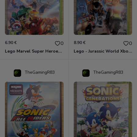
6.90 €
8.90 €
0
0
Lego Marvel Super Heroes Xbox 360
Lego - Jurassic World Xbox 360
TheGamingR83
TheGamingR83