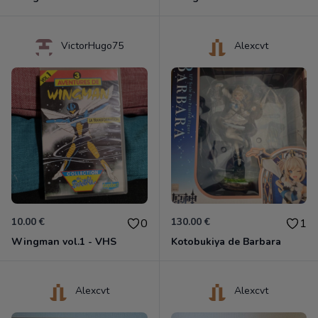
VictorHugo75
Alexcvt
10.00 €
130.00 €
0
1
Wingman vol.1 - VHS
Kotobukiya de Barbara
Alexcvt
Alexcvt