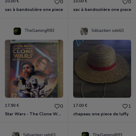
10.00 €
10.00 €
0
0
sac à bandoulière one piece
sac à bandoulière one piece
TheGamingR83
Sébastien seb63
17.90 €
17.00 €
0
1
Star Wars - The Clone Wars - Les Héros De La République Xbox 360
chapeau one piece de luffy
Sébastien seb63
TheGamingR83