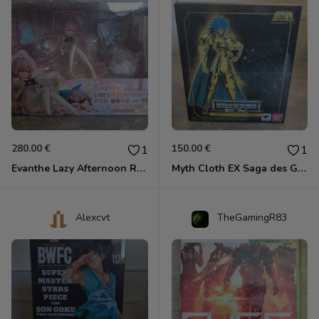
280.00 €
150.00 €
1
1
Evanthe Lazy Afternoon Red Pride of Eden
Myth Cloth EX Saga des Gémeaux
Alexcvt
TheGamingR83