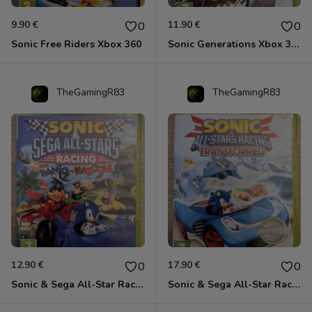
9.90 €
11.90 €
0
0
Sonic Free Riders Xbox 360
Sonic Generations Xbox 360
TheGamingR83
TheGamingR83
12.90 €
17.90 €
0
0
Sonic & Sega All-Star Racing avec Banjo-Kazooie Xbox 360
Sonic & Sega All-Star Racing - Transformed Xbox 360