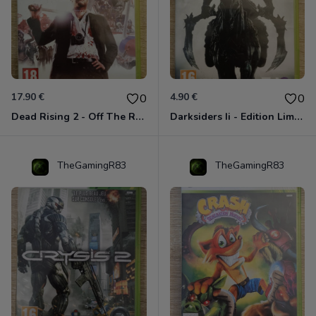
17.90 €
4.90 €
0
0
Dead Rising 2 - Off The Record Xbox 360
Darksiders Ii - Edition Limitée Xbox 360
TheGamingR83
TheGamingR83