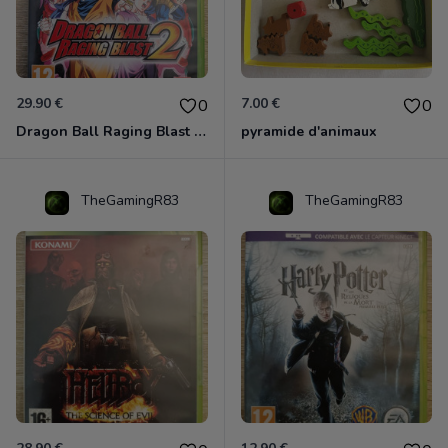
29.90 €
7.00 €
0
0
Dragon Ball Raging Blast 2 Xbox 360
pyramide d'animaux
TheGamingR83
TheGamingR83