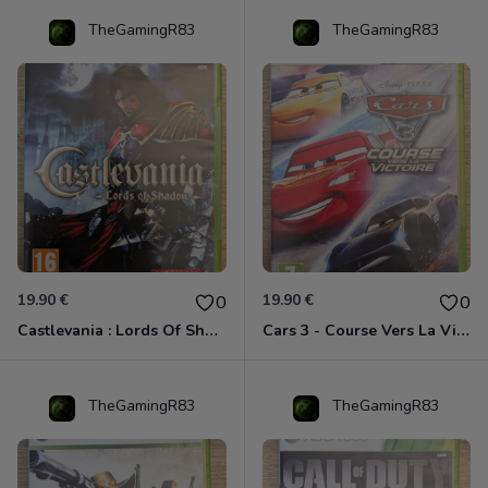
TheGamingR83
TheGamingR83
19.90 €
19.90 €
0
0
Castlevania : Lords Of Shadow Xbox 360
Cars 3 - Course Vers La Victoire Xbox 360
TheGamingR83
TheGamingR83