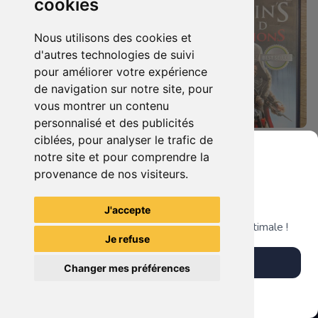
cookies
Nous utilisons des cookies et
d'autres technologies de suivi
pour améliorer votre expérience
de navigation sur notre site, pour
vous montrer un contenu
personnalisé et des publicités
ciblées, pour analyser le trafic de
7.90 €
4.90 €
0
0
notre site et pour comprendre la
Duo : The Elder Scrolls Iv - Oblivion + Bioshock Xbox 360
Assassin's Creed - Revelations - Classics Edition Xbox 360
provenance de nos visiteurs.
Grenier du Geek
J'accepte
TheGamingR83
TheGamingR83
Télécharge notre app pour une expérience optimale !
Je refuse
Télécharger l'app
Changer mes préférences
Plus tard
Vendre