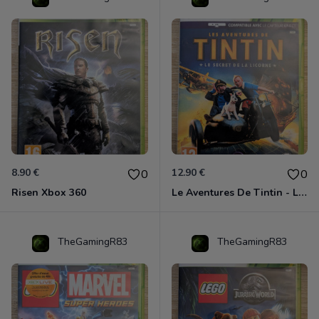
8.90 €
12.90 €
0
0
Risen Xbox 360
Le Aventures De Tintin - Le Secret De La Licorne Xbox 360
TheGamingR83
TheGamingR83