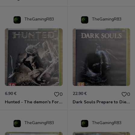
TheGamingR83
TheGamingR83
6.90 €
22.90 €
0
0
Hunted - The demon's Forge Xbox 360 (Complet CIB)
Dark Souls Prepare to Die Edition XBOX 360
TheGamingR83
TheGamingR83