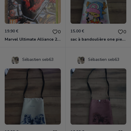
19.90 €
15.00 €
0
0
Marvel Ultimate Alliance 2 Xbox 360
sac à bandoulière one piece chopper
Sébastien seb63
Sébastien seb63