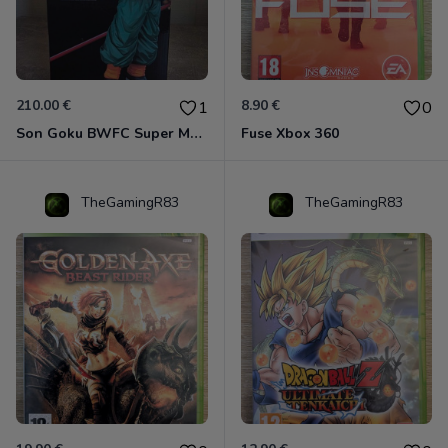
210.00 €
8.90 €
1
0
Son Goku BWFC Super Master Stars
Fuse Xbox 360
TheGamingR83
TheGamingR83