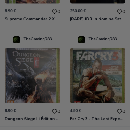
8.90 €
250.00 €
0
0
Supreme Commander 2 Xbox 360
[RARE] JDR In Nomine Satanis / Magna Veritas – 1ère Édition BOÎTE (DOS BLANC, 1989) - CROC / Siroz
TheGamingR83
TheGamingR83
8.90 €
4.90 €
0
0
Dungeon Siege Iii Édition Limitée - Vf Intégrale Xbox 360
Far Cry 3 - The Lost Expeditions - Edition Spéciale Xbox 360