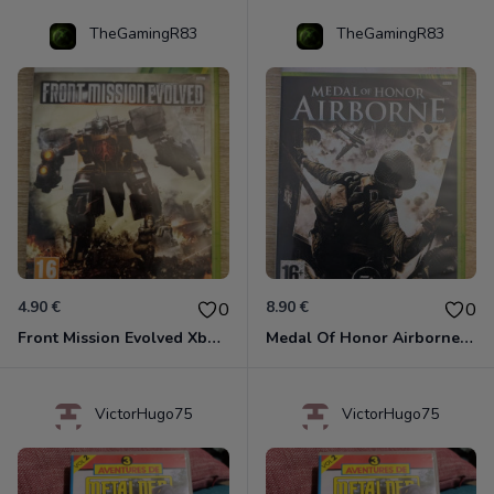
TheGamingR83
TheGamingR83
4.90 €
8.90 €
0
0
Front Mission Evolved Xbox 360
Medal Of Honor Airborne Xbox 360
VictorHugo75
VictorHugo75