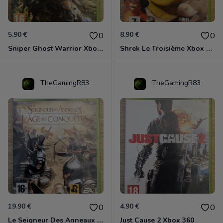
5.90 €
8.90 €
0
0
Sniper Ghost Warrior Xbox 360
Shrek Le Troisième Xbox 360
TheGamingR83
TheGamingR83
19.90 €
4.90 €
0
0
Le Seigneur Des Anneaux - L'âge Des Conquêtes Xbox 360
Just Cause 2 Xbox 360