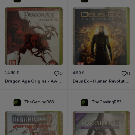
14.90 €
4.90 €
0
0
Dragon Age Origins - Awakening Xbox 360
Deus Ex - Human Revolution Xbox 360
TheGamingR83
TheGamingR83