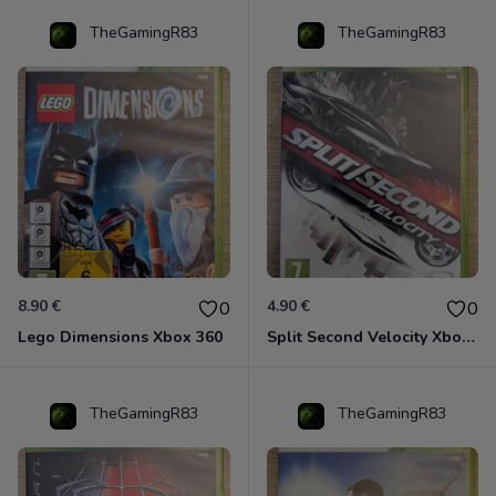
TheGamingR83
TheGamingR83
8.90 €
4.90 €
0
0
Lego Dimensions Xbox 360
Split Second Velocity Xbox 360
TheGamingR83
TheGamingR83