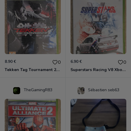
8.90 €
6.90 €
0
0
Tekken Tag Tournament 2 Xbox 360
Superstars Racing V8 Xbox 360
TheGamingR83
Sébastien seb63