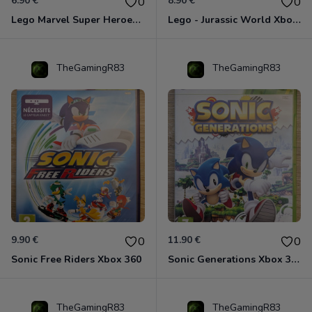
6.90 €
8.90 €
0
0
Lego Marvel Super Heroes Xbox 360
Lego - Jurassic World Xbox 360
TheGamingR83
TheGamingR83
9.90 €
11.90 €
0
0
Sonic Free Riders Xbox 360
Sonic Generations Xbox 360
TheGamingR83
TheGamingR83