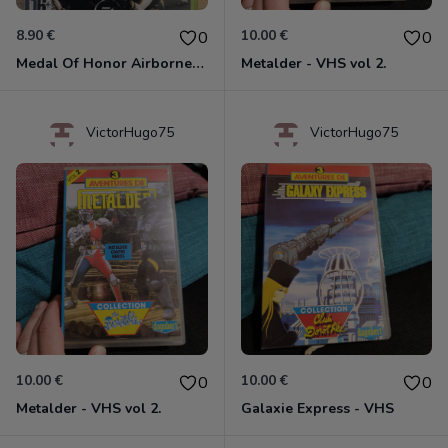
8.90 €
10.00 €
0
0
Medal Of Honor Airborne Xbox 360
Metalder - VHS vol 2.
VictorHugo75
VictorHugo75
10.00 €
10.00 €
0
0
Metalder - VHS vol 2.
Galaxie Express - VHS