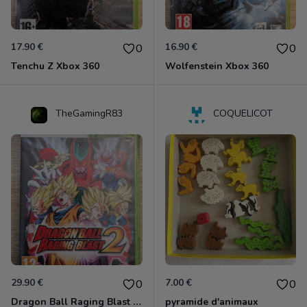
17.90 €
16.90 €
0
0
Tenchu Z Xbox 360
Wolfenstein Xbox 360
TheGamingR83
COQUELICOT
29.90 €
7.00 €
0
0
Dragon Ball Raging Blast 2 Xbox 360
pyramide d'animaux