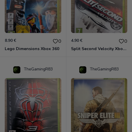
8.90 €
4.90 €
0
0
Lego Dimensions Xbox 360
Split Second Velocity Xbox 360
TheGamingR83
TheGamingR83