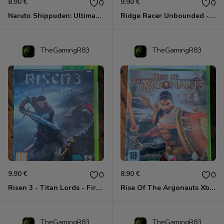
8.90 €
9.90 €
0
0
Naruto Shippuden: Ultimate Ninja Storm Generations - Card Edition Xbox 360
Ridge Racer Unbounded - Édition Limitée Xbox 360
TheGamingR83
TheGamingR83
9.90 €
8.90 €
0
0
Risen 3 - Titan Lords - First Edition Xbox 360
Rise Of The Argonauts Xbox 360
TheGamingR83
TheGamingR83