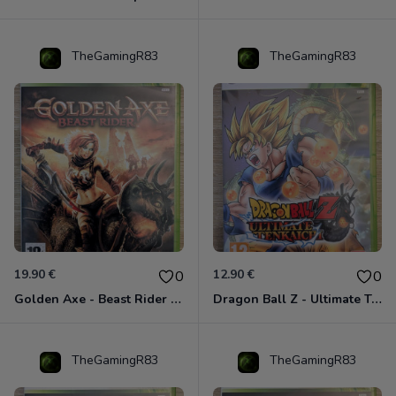
TheGamingR83
TheGamingR83
19.90 €
12.90 €
0
0
Golden Axe - Beast Rider Xbox 360
Dragon Ball Z - Ultimate Tenkaichi Xbox 360
TheGamingR83
TheGamingR83