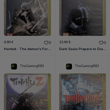
6.90 €
22.90 €
0
0
Hunted - The demon's Forge Xbox 360 (Complet CIB)
Dark Souls Prepare to Die Edition XBOX 360
TheGamingR83
TheGamingR83