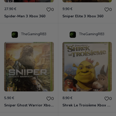
27.90 €
9.90 €
0
0
Spider-Man 3 Xbox 360
Sniper Elite 3 Xbox 360
TheGamingR83
TheGamingR83
5.90 €
8.90 €
0
0
Sniper Ghost Warrior Xbox 360
Shrek Le Troisième Xbox 360