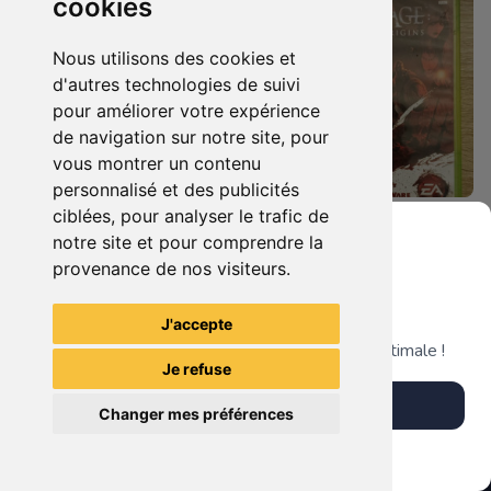
cookies
Nous utilisons des cookies et
d'autres technologies de suivi
pour améliorer votre expérience
de navigation sur notre site, pour
vous montrer un contenu
personnalisé et des publicités
ciblées, pour analyser le trafic de
5.90 €
8.90 €
0
0
notre site et pour comprendre la
Dragon Age Ii Xbox 360
Dragon Age Origins Xbox 360
provenance de nos visiteurs.
Grenier du Geek
J'accepte
TheGamingR83
TheGamingR83
Télécharge notre app pour une expérience optimale !
Je refuse
Télécharger l'app
Changer mes préférences
Plus tard
Vendre