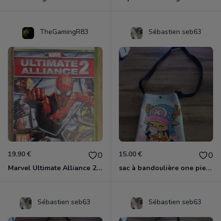
TheGamingR83
Sébastien seb63
19.90 €
15.00 €
0
0
Marvel Ultimate Alliance 2 Xbox 360
sac à bandoulière one piece chopper
Sébastien seb63
Sébastien seb63