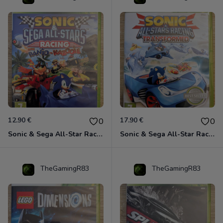
12.90 €
17.90 €
0
0
Sonic & Sega All-Star Racing avec Banjo-Kazooie Xbox 360
Sonic & Sega All-Star Racing - Transformed Xbox 360
TheGamingR83
TheGamingR83