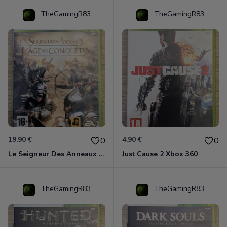
TheGamingR83
TheGamingR83
19.90 €
4.90 €
0
0
Le Seigneur Des Anneaux - L'âge Des Conquêtes Xbox 360
Just Cause 2 Xbox 360
TheGamingR83
TheGamingR83