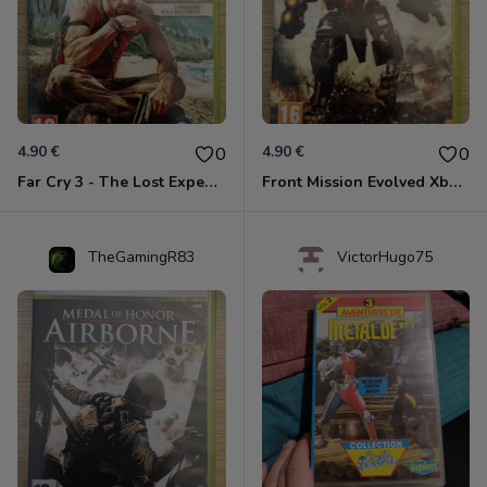
4.90 €
4.90 €
0
0
Far Cry 3 - The Lost Expeditions - Edition Spéciale Xbox 360
Front Mission Evolved Xbox 360
TheGamingR83
VictorHugo75