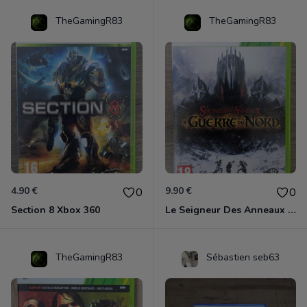
TheGamingR83
TheGamingR83
4.90 €
9.90 €
0
0
Section 8 Xbox 360
Le Seigneur Des Anneaux - La Guerre Du Nord Xbox 360
TheGamingR83
Sébastien seb63