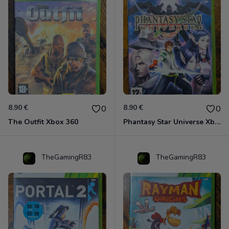
8.90 €
8.90 €
0
0
The Outfit Xbox 360
Phantasy Star Universe Xbox 360
TheGamingR83
TheGamingR83