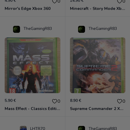
4.90 €
14.90 €
0
0
Mirror's Edge Xbox 360
Minecraft - Story Mode Xbox 360
TheGamingR83
TheGamingR83
5.90 €
8.90 €
0
0
Mass Effect - Classics Edition Xbox 360
Supreme Commander 2 Xbox 360
LHTR70
TheGamingR83