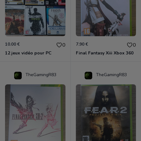
10.00 €
7.90 €
0
0
12 jeux vidéo pour PC
Final Fantasy Xiii Xbox 360
TheGamingR83
TheGamingR83