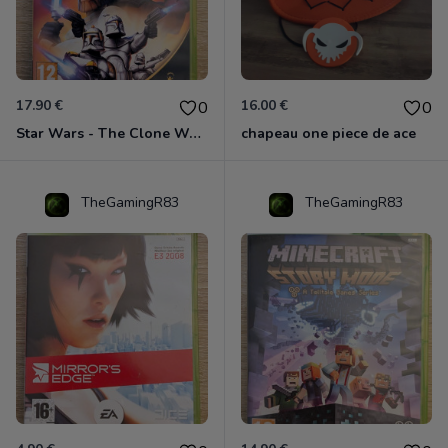
17.90 €
16.00 €
0
0
Star Wars - The Clone Wars - Les Héros De La République Xbox 360
chapeau one piece de ace
TheGamingR83
TheGamingR83