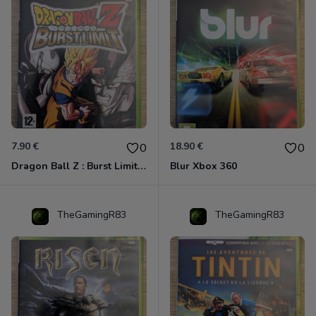
7.90 €
18.90 €
0
0
Dragon Ball Z : Burst Limit Xbox 360
Blur Xbox 360
TheGamingR83
TheGamingR83