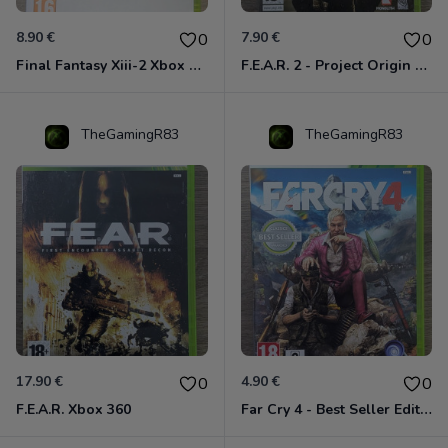
8.90 €
7.90 €
0
0
Final Fantasy Xiii-2 Xbox 360
F.E.A.R. 2 - Project Origin Xbox 360
TheGamingR83
TheGamingR83
17.90 €
4.90 €
0
0
F.E.A.R. Xbox 360
Far Cry 4 - Best Seller Edition Xbox 360