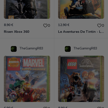
8.90 €
12.90 €
0
0
Risen Xbox 360
Le Aventures De Tintin - Le Secret De La Licorne Xbox 360
TheGamingR83
TheGamingR83