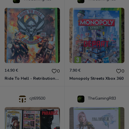
14.90 €
7.90 €
0
0
Ride To Hell - Retribution Xbox 360
Monopoly Streets Xbox 360
cjt69500
TheGamingR83