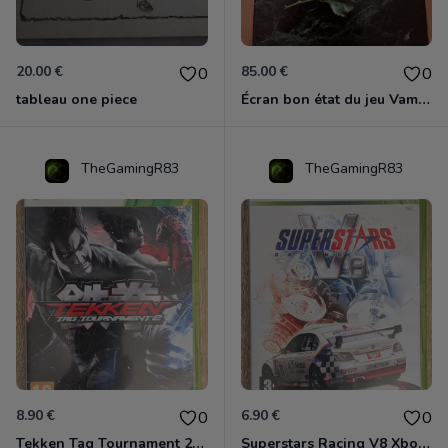
20.00 €
85.00 €
0
0
tableau one piece
Écran bon état du jeu Vampire et livre de règles « la mascarade » état d’usage
TheGamingR83
TheGamingR83
8.90 €
6.90 €
0
0
Tekken Tag Tournament 2 Xbox 360
Superstars Racing V8 Xbox 360