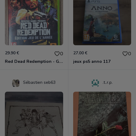
29.90 €
27.00 €
0
0
Red Dead Redemption - Game Of The Year Xbox 360
jeux ps5 anno 117
Sébastien seb63
.t..r.p.