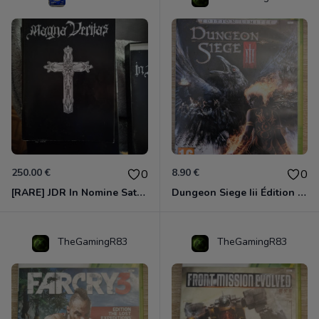
250.00 €
8.90 €
0
0
[RARE] JDR In Nomine Satanis / Magna Veritas – 1ère Édition BOÎTE (DOS BLANC, 1989) - CROC / Siroz
Dungeon Siege Iii Édition Limitée - Vf Intégrale Xbox 360
TheGamingR83
TheGamingR83