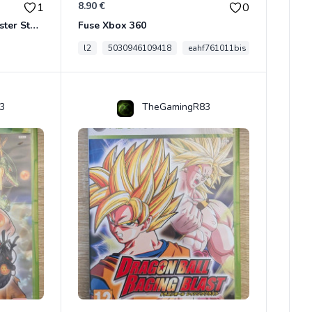
8.90 €
1
0
Son Goku BWFC Super Master Stars
Fuse Xbox 360
l2
5030946109418
eahf761011bis
3
TheGamingR83