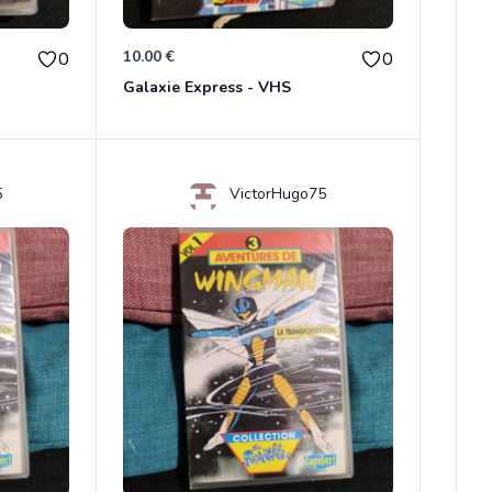
10.00 €
0
0
Galaxie Express - VHS
5
VictorHugo75