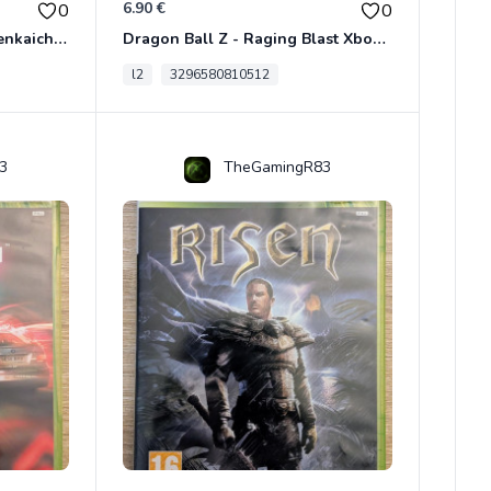
6.90 €
0
0
Dragon Ball Z - Ultimate Tenkaichi Xbox 360
Dragon Ball Z - Raging Blast Xbox 360
l2
3296580810512
3
TheGamingR83