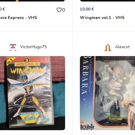
0 €
10.00 €
0
xie Express - VHS
Wingman vol.1 - VHS
VictorHugo75
Alexcvt