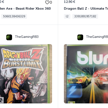
0 €
12.90 €
0
en Axe - Beast Rider Xbox 360
5060138436329
l2
3391891957182
TheGamingR83
TheGamingR8