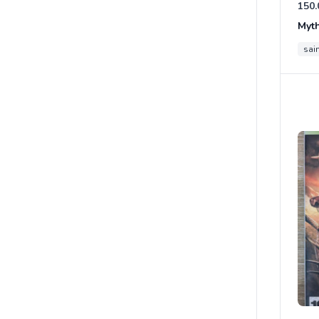
150.
Myt
sain