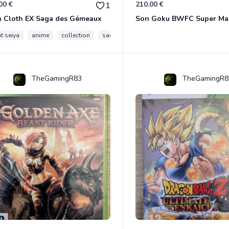
00 €
210.00 €
1
h Cloth EX Saga des Gémeaux
t seiya
anime
collection
saga des gemeaux
myth cloth ex
TheGamingR83
TheGamingR8