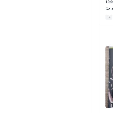
19.9
Gold
l2