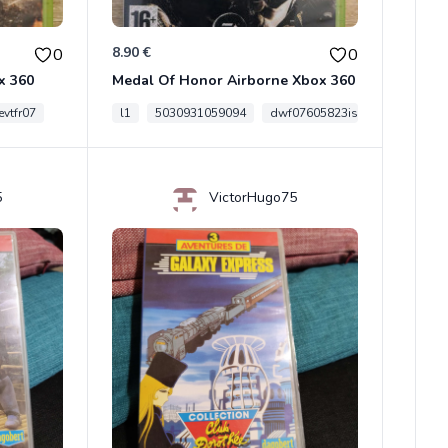
8.90 €
0
0
x 360
Medal Of Honor Airborne Xbox 360
vtfr07
l1
5030931059094
dwf07605823is
5
VictorHugo75