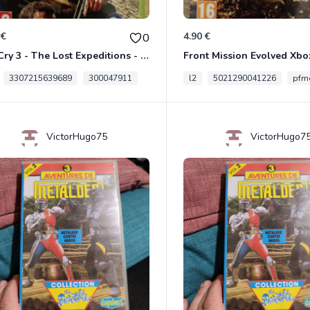
 €
4.90 €
0
Far Cry 3 - The Lost Expeditions - Edition Spéciale Xbox 360
Front Mission Evolved Xbo
3307215639689
300047911
l2
5021290041226
pfme
VictorHugo75
VictorHugo7