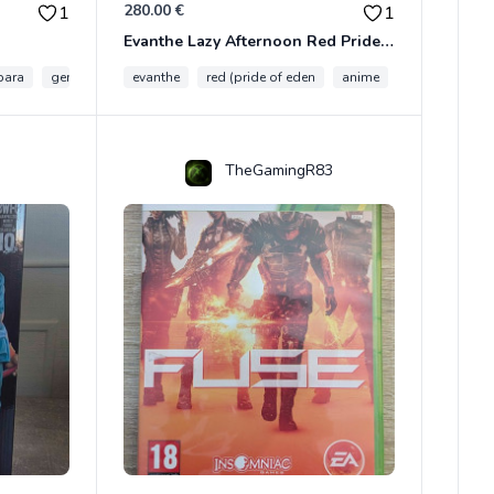
280.00 €
1
1
Evanthe Lazy Afternoon Red Pride of Eden
bara
genshin impact
evanthe
red (pride of eden
anime
collection
TheGamingR83