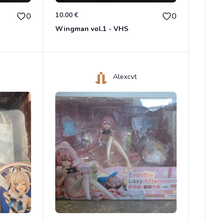
10.00 €
0
0
Wingman vol.1 - VHS
Alexcvt