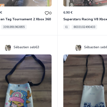
 €
6.90 €
0
ken Tag Tournament 2 Xbox 360
Superstars Racing V8 Xbo
3391891963855
l1
8033102490433
Sébastien seb63
Sébastien seb