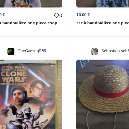
0 €
10.00 €
0
sac à bandoulière one piece chopper
sac à bandoulière one pie
TheGamingR83
Sébastien seb