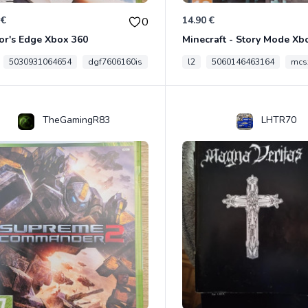
 €
14.90 €
0
or's Edge Xbox 360
Minecraft - Story Mode Xb
5030931064654
dgf7606160is
l2
5060146463164
mcs
TheGamingR83
LHTR70