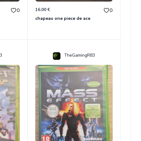
16.00 €
0
0
chapeau one piece de ace
3
TheGamingR83