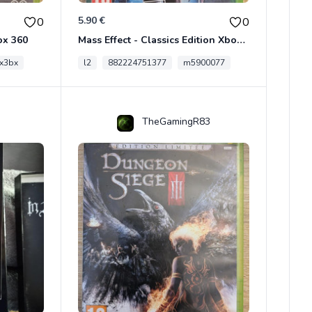
5.90 €
0
0
ox 360
Mass Effect - Classics Edition Xbox 360
x3bx
l2
882224751377
m5900077
TheGamingR83