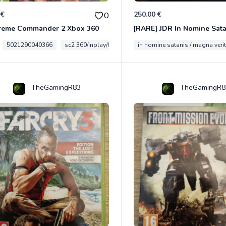
 €
250.00 €
0
reme Commander 2 Xbox 360
5021290040366
sc2 360/inplay/fra
in nomine satanis / magna veri
TheGamingR83
TheGamingR8