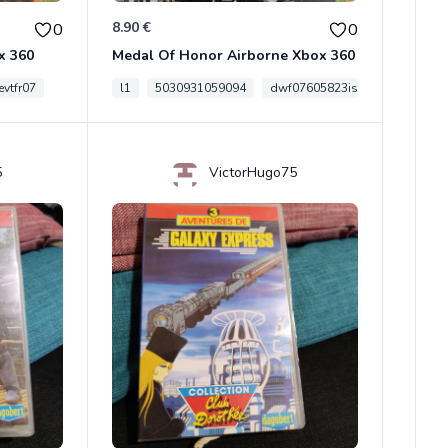
8.90 €
0
0
x 360
Medal Of Honor Airborne Xbox 360
vtfr07
l1
5030931059094
dwf07605823is
5
VictorHugo75