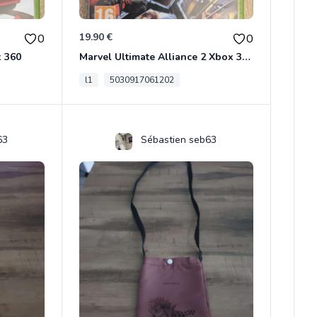
19.90 €
0
0
x 360
Marvel Ultimate Alliance 2 Xbox 360
l1
5030917061202
63
Sébastien seb63