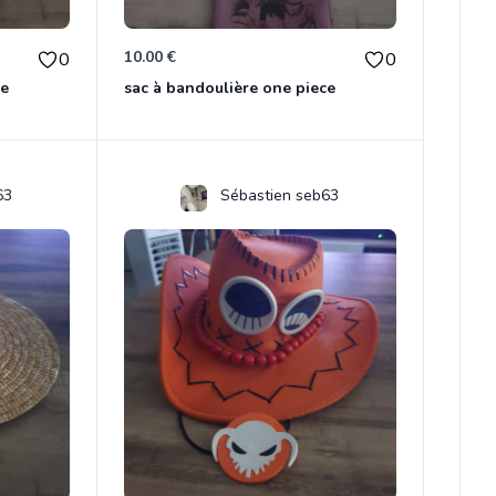
10.00 €
0
0
ce
sac à bandoulière one piece
63
Sébastien seb63