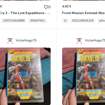
 €
4.90 €
0
Far Cry 3 - The Lost Expeditions - Edition Spéciale Xbox 360
Front Mission Evolved Xbo
3307215639689
300047911
l2
5021290041226
pfme
VictorHugo75
VictorHugo7