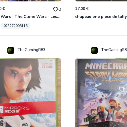
0 €
17.00 €
0
Star Wars - The Clone Wars - Les Héros De La République Xbox 360
chapeau one piece de luffy
023272008116
TheGamingR83
TheGamingR8