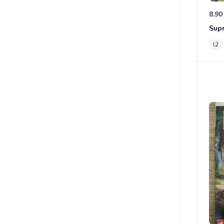
8.90
Sup
l2