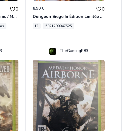
8.90 €
0
0
[RARE] JDR In Nomine Satanis / Magna Veritas – 1ère Édition BOÎTE (DOS BLANC, 1989) - CROC / Siroz
Dungeon Siege Iii Édition Limitée - Vf Intégrale Xbox 360
tas
l2
5021290047525
3
TheGamingR83