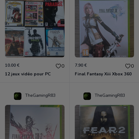
10.00 €
7.90 €
0
0
12 jeux vidéo pour PC
Final Fantasy Xiii Xbox 360
TheGamingR83
TheGamingR83