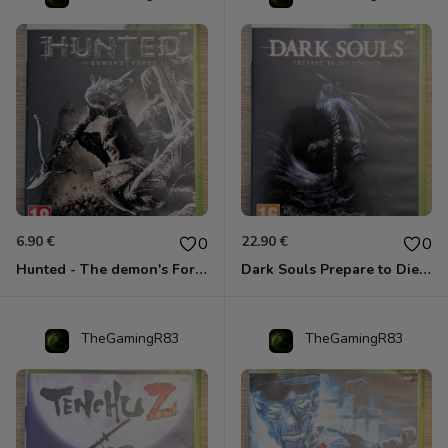
6.90 €
22.90 €
0
0
Hunted - The demon's Forge Xbox 360 (Complet CIB)
Dark Souls Prepare to Die Edition XBOX 360
TheGamingR83
TheGamingR83