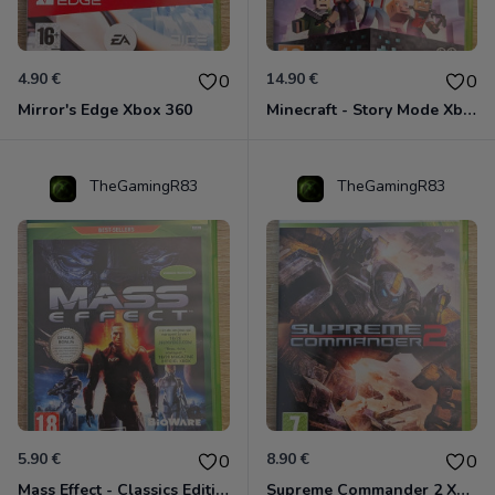
4.90 €
14.90 €
0
0
Mirror's Edge Xbox 360
Minecraft - Story Mode Xbox 360
TheGamingR83
TheGamingR83
5.90 €
8.90 €
0
0
Mass Effect - Classics Edition Xbox 360
Supreme Commander 2 Xbox 360