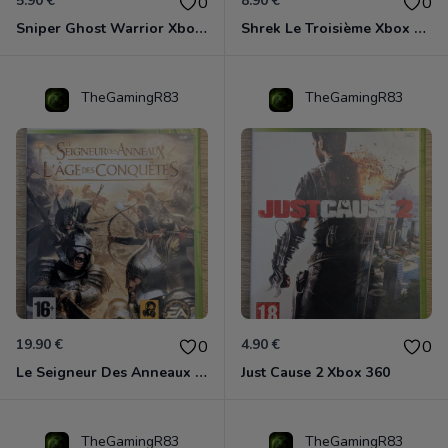
5.90 €
8.90 €
0
0
Sniper Ghost Warrior Xbox 360
Shrek Le Troisième Xbox 360
TheGamingR83
TheGamingR83
19.90 €
4.90 €
0
0
Le Seigneur Des Anneaux - L'âge Des Conquêtes Xbox 360
Just Cause 2 Xbox 360
TheGamingR83
TheGamingR83