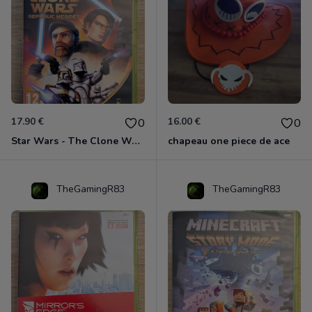
17.90 €
16.00 €
0
0
Star Wars - The Clone Wars - Les Héros De La République Xbox 360
chapeau one piece de ace
TheGamingR83
TheGamingR83