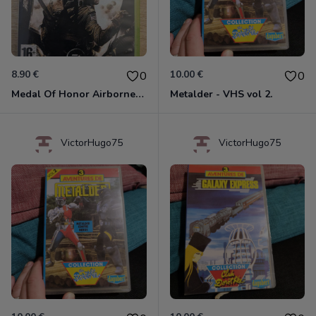
8.90 €
10.00 €
0
0
Medal Of Honor Airborne Xbox 360
Metalder - VHS vol 2.
VictorHugo75
VictorHugo75