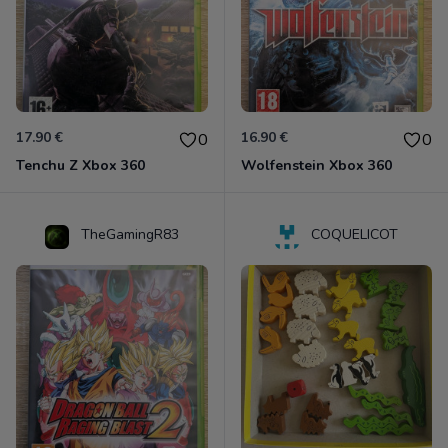
17.90 €
16.90 €
0
0
Tenchu Z Xbox 360
Wolfenstein Xbox 360
TheGamingR83
COQUELICOT