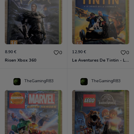
8.90 €
12.90 €
0
0
Risen Xbox 360
Le Aventures De Tintin - Le Secret De La Licorne Xbox 360
TheGamingR83
TheGamingR83