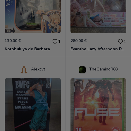
130.00 €
280.00 €
1
1
Kotobukiya de Barbara
Evanthe Lazy Afternoon Red Pride of Eden
Alexcvt
TheGamingR83