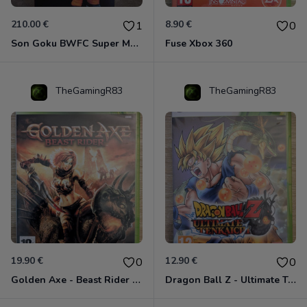
210.00 €
8.90 €
1
0
Son Goku BWFC Super Master Stars
Fuse Xbox 360
TheGamingR83
TheGamingR83
19.90 €
12.90 €
0
0
Golden Axe - Beast Rider Xbox 360
Dragon Ball Z - Ultimate Tenkaichi Xbox 360