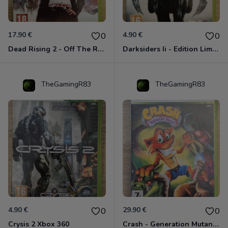
17.90 €
4.90 €
0
0
Dead Rising 2 - Off The Record Xbox 360
Darksiders Ii - Edition Limitée Xbox 360
TheGamingR83
TheGamingR83
4.90 €
29.90 €
0
0
Crysis 2 Xbox 360
Crash - Generation Mutant Xbox 360