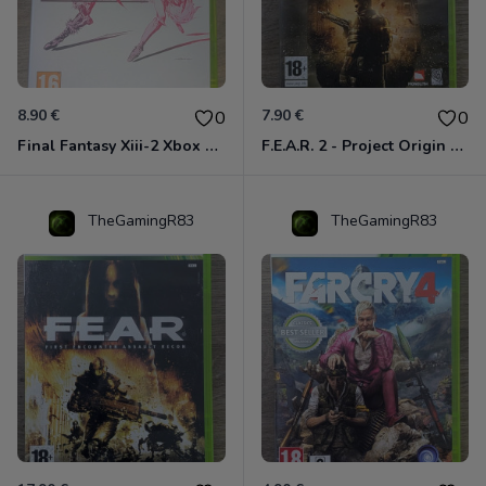
8.90 €
7.90 €
0
0
Final Fantasy Xiii-2 Xbox 360
F.E.A.R. 2 - Project Origin Xbox 360
TheGamingR83
TheGamingR83