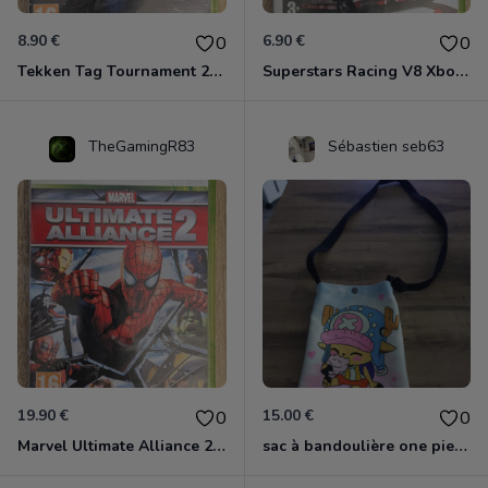
8.90 €
6.90 €
0
0
Tekken Tag Tournament 2 Xbox 360
Superstars Racing V8 Xbox 360
TheGamingR83
Sébastien seb63
19.90 €
15.00 €
0
0
Marvel Ultimate Alliance 2 Xbox 360
sac à bandoulière one piece chopper