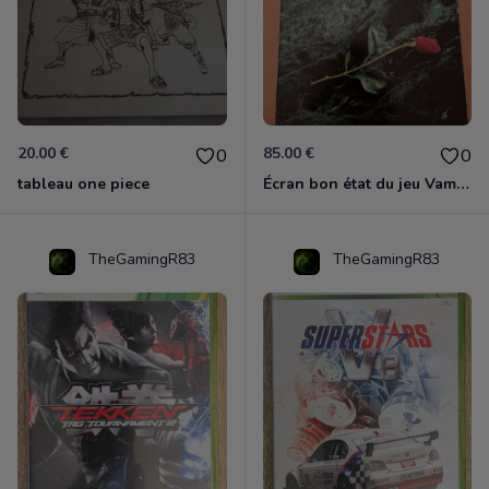
20.00 €
85.00 €
0
0
tableau one piece
Écran bon état du jeu Vampire et livre de règles « la mascarade » état d’usage
TheGamingR83
TheGamingR83