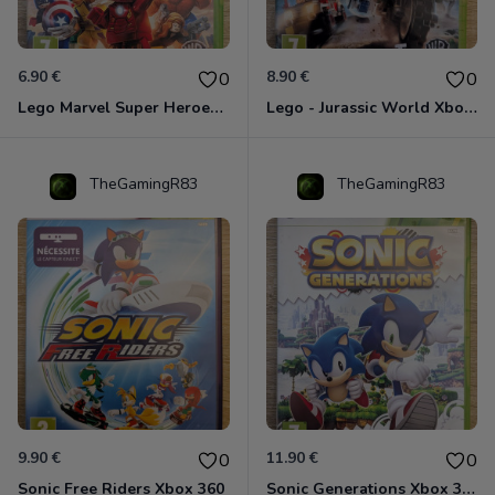
6.90 €
8.90 €
0
0
Lego Marvel Super Heroes Xbox 360
Lego - Jurassic World Xbox 360
TheGamingR83
TheGamingR83
9.90 €
11.90 €
0
0
Sonic Free Riders Xbox 360
Sonic Generations Xbox 360