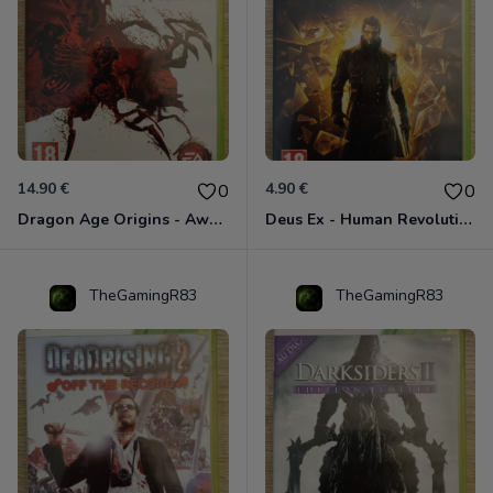
14.90 €
4.90 €
0
0
Dragon Age Origins - Awakening Xbox 360
Deus Ex - Human Revolution Xbox 360
TheGamingR83
TheGamingR83