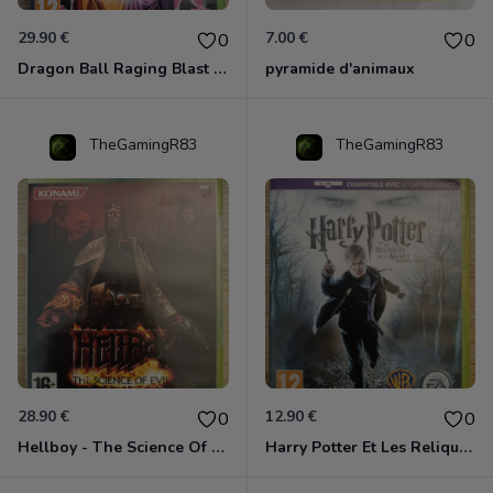
29.90 €
7.00 €
0
0
Dragon Ball Raging Blast 2 Xbox 360
pyramide d'animaux
TheGamingR83
TheGamingR83
28.90 €
12.90 €
0
0
Hellboy - The Science Of Evil Xbox 360
Harry Potter Et Les Reliques De La Mort - 1ère Partie Xbox 360