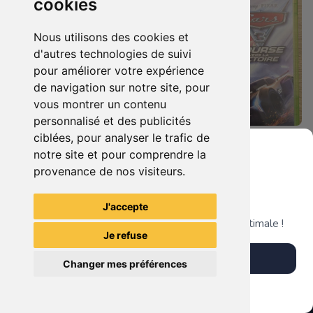
cookies
Nous utilisons des cookies et
d'autres technologies de suivi
pour améliorer votre expérience
de navigation sur notre site, pour
vous montrer un contenu
personnalisé et des publicités
ciblées, pour analyser le trafic de
19.90 €
19.90 €
0
0
notre site et pour comprendre la
Castlevania : Lords Of Shadow Xbox 360
Cars 3 - Course Vers La Victoire Xbox 360
provenance de nos visiteurs.
Grenier du Geek
J'accepte
TheGamingR83
TheGamingR83
Télécharge notre app pour une expérience optimale !
Je refuse
Télécharger l'app
Changer mes préférences
Plus tard
Vendre