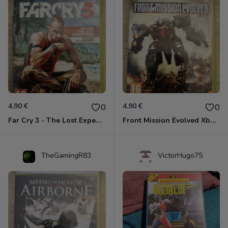
4.90 €
4.90 €
0
0
Far Cry 3 - The Lost Expeditions - Edition Spéciale Xbox 360
Front Mission Evolved Xbox 360
TheGamingR83
VictorHugo75