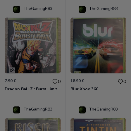
TheGamingR83
TheGamingR83
7.90 €
18.90 €
0
0
Dragon Ball Z : Burst Limit Xbox 360
Blur Xbox 360
TheGamingR83
TheGamingR83