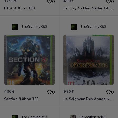
17.90 €
4.90 €
0
0
F.E.A.R. Xbox 360
Far Cry 4 - Best Seller Edition Xbox 360
TheGamingR83
TheGamingR83
4.90 €
9.90 €
0
0
Section 8 Xbox 360
Le Seigneur Des Anneaux - La Guerre Du Nord Xbox 360
TheGamingR83
Sébastien seb63