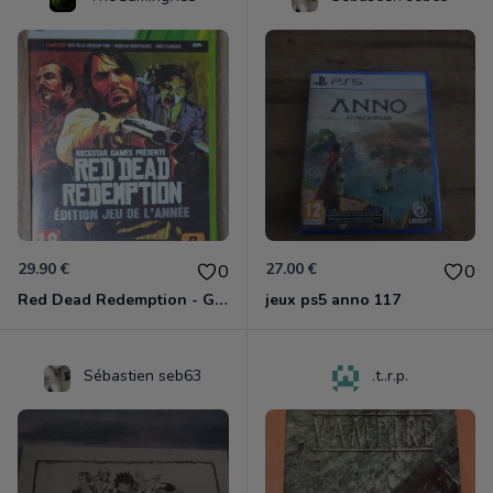
29.90 €
27.00 €
0
0
Red Dead Redemption - Game Of The Year Xbox 360
jeux ps5 anno 117
Sébastien seb63
.t..r.p.