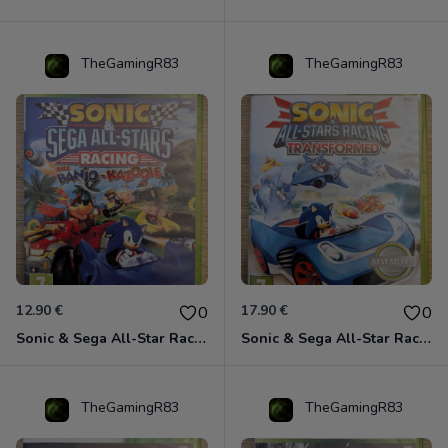
TheGamingR83
TheGamingR83
12.90 €
17.90 €
0
0
Sonic & Sega All-Star Racing avec Banjo-Kazooie Xbox 360
Sonic & Sega All-Star Racing - Transformed Xbox 360
TheGamingR83
TheGamingR83