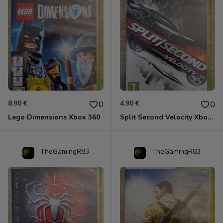
8.90 €
4.90 €
0
0
Lego Dimensions Xbox 360
Split Second Velocity Xbox 360
TheGamingR83
TheGamingR83