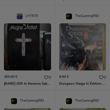
LHTR70
TheGamingR83
250.00 €
8.90 €
0
0
[RARE] JDR In Nomine Satanis / Magna Veritas – 1ère Édition BOÎTE (DOS BLANC, 1989) - CROC / Siroz
Dungeon Siege Iii Édition Limitée - Vf Intégrale Xbox 360
TheGamingR83
TheGamingR83