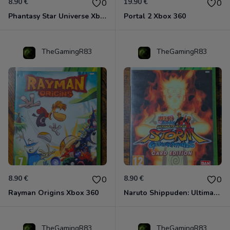
8.90 €
19.90 €
0
0
Phantasy Star Universe Xbox 360
Portal 2 Xbox 360
TheGamingR83
TheGamingR83
8.90 €
8.90 €
0
0
Rayman Origins Xbox 360
Naruto Shippuden: Ultimate Ninja Storm Generations - Card Edition Xbox 360
TheGamingR83
TheGamingR83