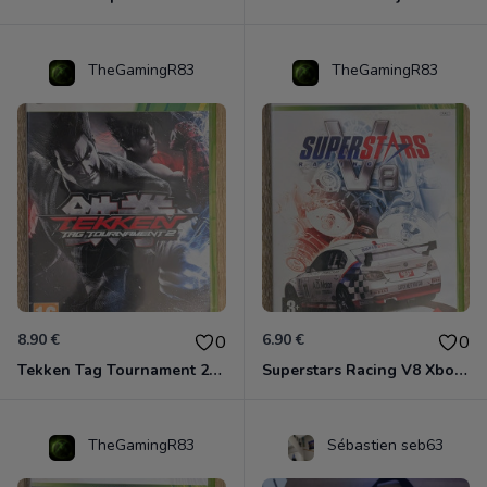
TheGamingR83
TheGamingR83
8.90 €
6.90 €
0
0
Tekken Tag Tournament 2 Xbox 360
Superstars Racing V8 Xbox 360
TheGamingR83
Sébastien seb63