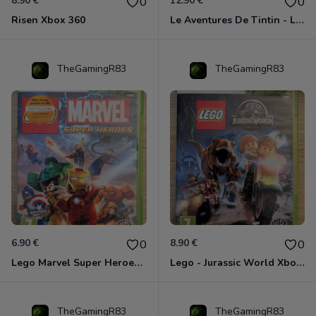
8.90 €
12.90 €
0
0
Risen Xbox 360
Le Aventures De Tintin - Le Secret De La Licorne Xbox 360
TheGamingR83
TheGamingR83
6.90 €
8.90 €
0
0
Lego Marvel Super Heroes Xbox 360
Lego - Jurassic World Xbox 360
TheGamingR83
TheGamingR83