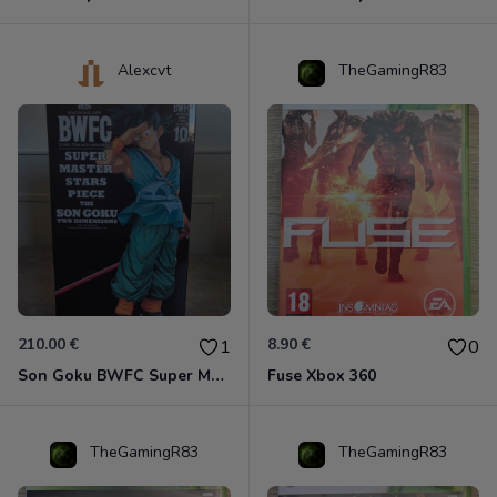
Alexcvt
TheGamingR83
210.00 €
8.90 €
1
0
Son Goku BWFC Super Master Stars
Fuse Xbox 360
TheGamingR83
TheGamingR83