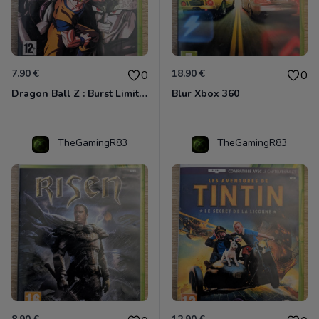
7.90 €
18.90 €
0
0
Dragon Ball Z : Burst Limit Xbox 360
Blur Xbox 360
TheGamingR83
TheGamingR83