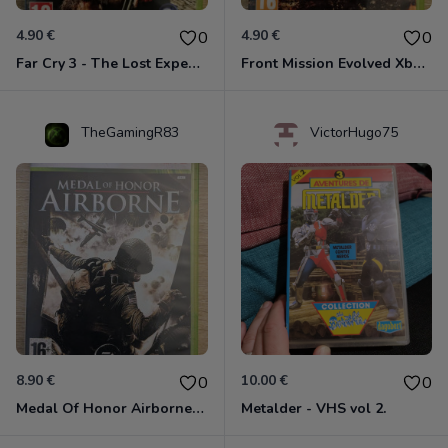
4.90 €
4.90 €
0
0
Far Cry 3 - The Lost Expeditions - Edition Spéciale Xbox 360
Front Mission Evolved Xbox 360
TheGamingR83
VictorHugo75
8.90 €
10.00 €
0
0
Medal Of Honor Airborne Xbox 360
Metalder - VHS vol 2.