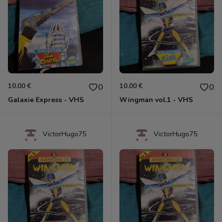
10.00 €
10.00 €
0
0
Galaxie Express - VHS
Wingman vol.1 - VHS
VictorHugo75
VictorHugo75