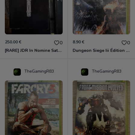
250.00 €
8.90 €
0
0
[RARE] JDR In Nomine Satanis / Magna Veritas – 1ère Édition BOÎTE (DOS BLANC, 1989) - CROC / Siroz
Dungeon Siege Iii Édition Limitée - Vf Intégrale Xbox 360
TheGamingR83
TheGamingR83