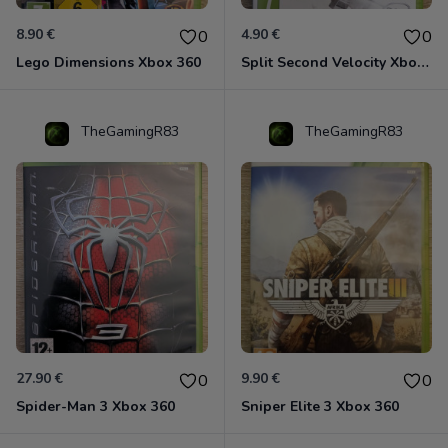
8.90 €
4.90 €
0
0
Lego Dimensions Xbox 360
Split Second Velocity Xbox 360
TheGamingR83
TheGamingR83
27.90 €
9.90 €
0
0
Spider-Man 3 Xbox 360
Sniper Elite 3 Xbox 360