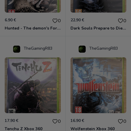
6.90 €
22.90 €
0
0
Hunted - The demon's Forge Xbox 360 (Complet CIB)
Dark Souls Prepare to Die Edition XBOX 360
TheGamingR83
TheGamingR83
17.90 €
16.90 €
0
0
Tenchu Z Xbox 360
Wolfenstein Xbox 360