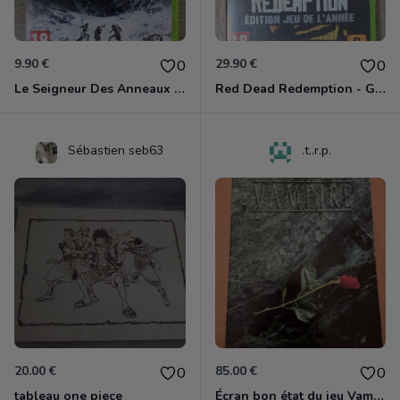
9.90 €
29.90 €
0
0
Le Seigneur Des Anneaux - La Guerre Du Nord Xbox 360
Red Dead Redemption - Game Of The Year Xbox 360
Sébastien seb63
.t..r.p.
20.00 €
85.00 €
0
0
tableau one piece
Écran bon état du jeu Vampire et livre de règles « la mascarade » état d’usage