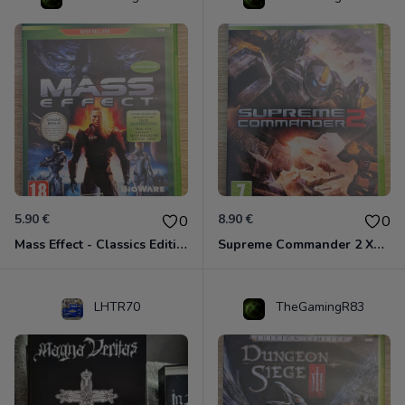
5.90 €
8.90 €
0
0
Mass Effect - Classics Edition Xbox 360
Supreme Commander 2 Xbox 360
LHTR70
TheGamingR83