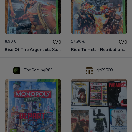
8.90 €
14.90 €
0
0
Rise Of The Argonauts Xbox 360
Ride To Hell - Retribution Xbox 360
TheGamingR83
cjt69500