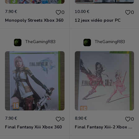
7.90 €
10.00 €
0
0
Monopoly Streets Xbox 360
12 jeux vidéo pour PC
TheGamingR83
TheGamingR83
7.90 €
8.90 €
0
0
Final Fantasy Xiii Xbox 360
Final Fantasy Xiii-2 Xbox 360