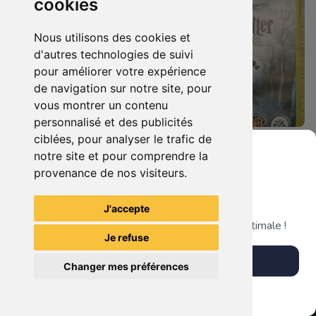
cookies
Nous utilisons des cookies et
d'autres technologies de suivi
pour améliorer votre expérience
de navigation sur notre site, pour
vous montrer un contenu
personnalisé et des publicités
ciblées, pour analyser le trafic de
28.90 €
12.90 €
0
0
notre site et pour comprendre la
Hellboy - The Science Of Evil Xbox 360
Harry Potter Et Les Reliques De La Mort - 1ère Partie Xbox 360
provenance de nos visiteurs.
Grenier du Geek
J'accepte
TheGamingR83
TheGamingR83
Télécharge notre app pour une expérience optimale !
Je refuse
Télécharger l'app
Changer mes préférences
Plus tard
Vendre