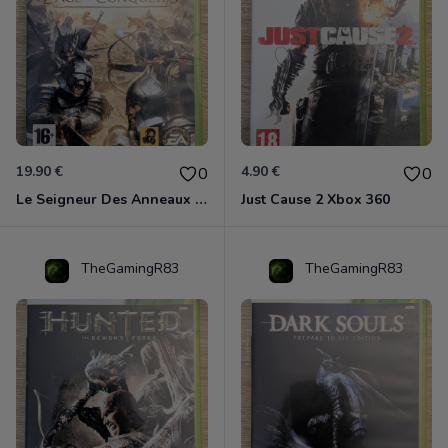
19.90 €
4.90 €
0
0
Le Seigneur Des Anneaux - L'âge Des Conquêtes Xbox 360
Just Cause 2 Xbox 360
TheGamingR83
TheGamingR83