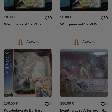
10.00 €
10.00 €
0
0
Wingman vol.1 - VHS
Wingman vol.1 - VHS
Alexcvt
Alexcvt
130.00 €
280.00 €
1
1
Kotobukiya de Barbara
Evanthe Lazy Afternoon Red Pride of Eden