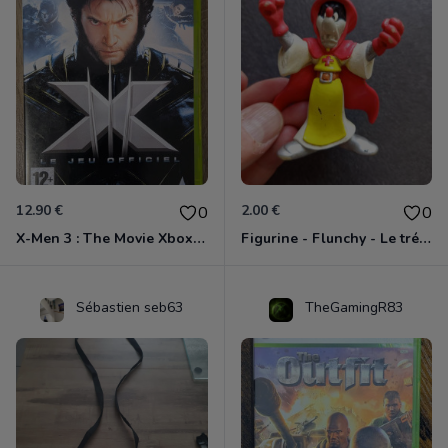
12.90 €
2.00 €
0
0
X-Men 3 : The Movie Xbox 360
Figurine - Flunchy - Le trésor des templiers
Sébastien seb63
TheGamingR83