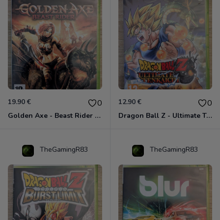
19.90 €
12.90 €
0
0
Golden Axe - Beast Rider Xbox 360
Dragon Ball Z - Ultimate Tenkaichi Xbox 360
TheGamingR83
TheGamingR83