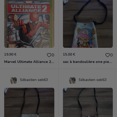
19.90 €
15.00 €
0
0
Marvel Ultimate Alliance 2 Xbox 360
sac à bandoulière one piece chopper
Sébastien seb63
Sébastien seb63