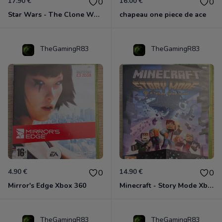
17.90 €
16.00 €
0
0
Star Wars - The Clone Wars - Les Héros De La République Xbox 360
chapeau one piece de ace
TheGamingR83
TheGamingR83
4.90 €
14.90 €
0
0
Mirror's Edge Xbox 360
Minecraft - Story Mode Xbox 360
TheGamingR83
TheGamingR83