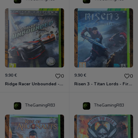
9.90 €
9.90 €
0
0
Ridge Racer Unbounded - Édition Limitée Xbox 360
Risen 3 - Titan Lords - First Edition Xbox 360
TheGamingR83
TheGamingR83