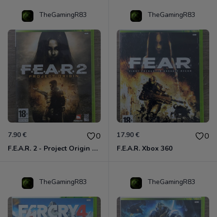
TheGamingR83
TheGamingR83
7.90 €
17.90 €
0
0
F.E.A.R. 2 - Project Origin Xbox 360
F.E.A.R. Xbox 360
TheGamingR83
TheGamingR83