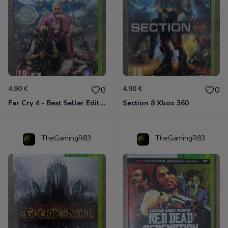
4.90 €
4.90 €
0
0
Far Cry 4 - Best Seller Edition Xbox 360
Section 8 Xbox 360
TheGamingR83
TheGamingR83