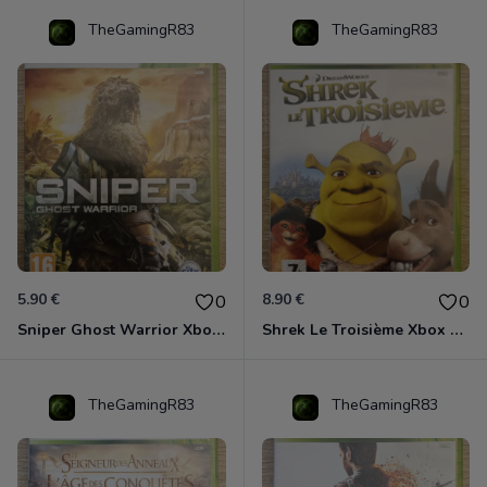
TheGamingR83
TheGamingR83
5.90 €
8.90 €
0
0
Sniper Ghost Warrior Xbox 360
Shrek Le Troisième Xbox 360
TheGamingR83
TheGamingR83