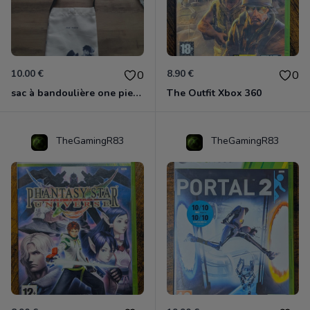
10.00 €
8.90 €
0
0
sac à bandoulière one piece neuf
The Outfit Xbox 360
TheGamingR83
TheGamingR83