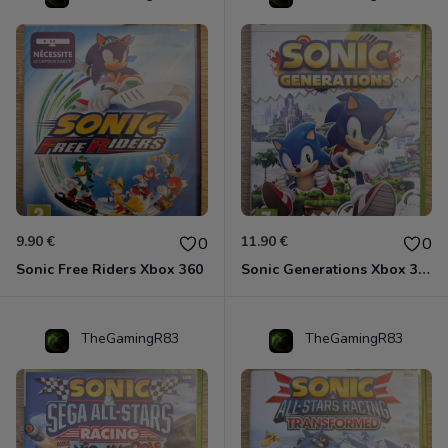
9.90 €
11.90 €
0
0
Sonic Free Riders Xbox 360
Sonic Generations Xbox 360
TheGamingR83
TheGamingR83