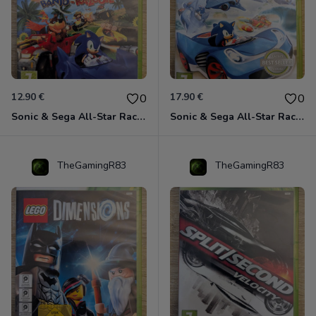
12.90 €
17.90 €
0
0
Sonic & Sega All-Star Racing avec Banjo-Kazooie Xbox 360
Sonic & Sega All-Star Racing - Transformed Xbox 360
TheGamingR83
TheGamingR83