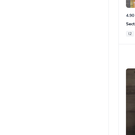
4.90
Sect
l2