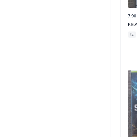
7.90
F.E.
l2