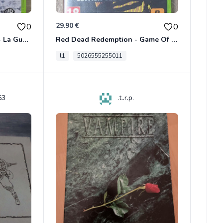
29.90 €
0
0
Le Seigneur Des Anneaux - La Guerre Du Nord Xbox 360
Red Dead Redemption - Game Of The Year Xbox 360
l1
5026555255011
63
.t..r.p.