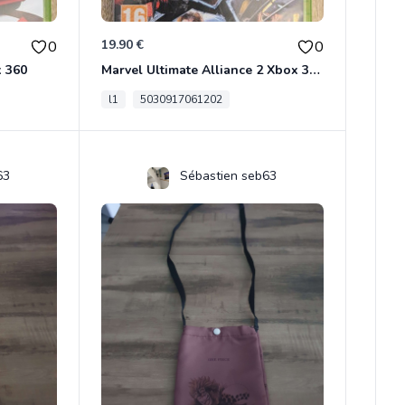
19.90 €
0
0
x 360
Marvel Ultimate Alliance 2 Xbox 360
l1
5030917061202
63
Sébastien seb63