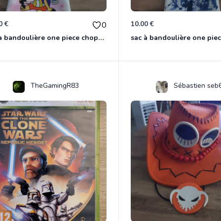
0 €
10.00 €
0
sac à bandoulière one piece chopper
sac à bandoulière one pie
TheGamingR83
Sébastien seb