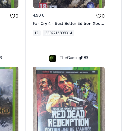
4.90 €
0
0
Far Cry 4 - Best Seller Edition Xbox 360
l2
3307215898314
3
TheGamingR83