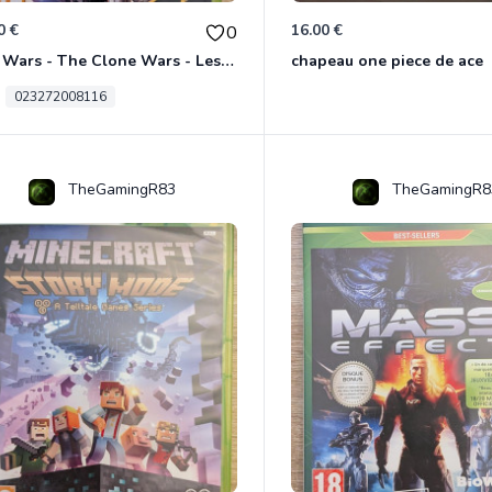
0 €
16.00 €
0
Star Wars - The Clone Wars - Les Héros De La République Xbox 360
chapeau one piece de ace
023272008116
TheGamingR83
TheGamingR8