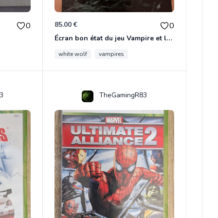
85.00 €
0
0
Écran bon état du jeu Vampire et livre de règles « la mascarade » état d’usage
white wolf
vampires
3
TheGamingR83