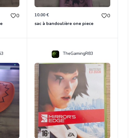
10.00 €
0
0
ce
sac à bandoulière one piece
63
TheGamingR83