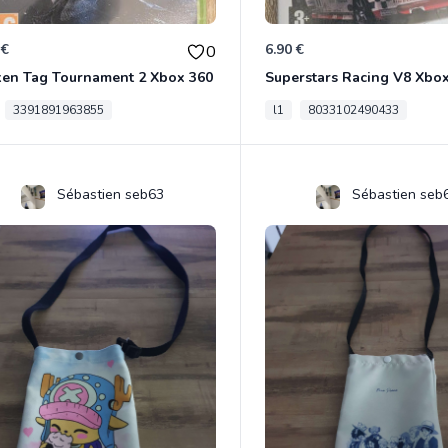
 €
6.90 €
0
ken Tag Tournament 2 Xbox 360
Superstars Racing V8 Xbo
3391891963855
l1
8033102490433
Sébastien seb63
Sébastien seb