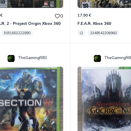
 €
17.90 €
0
A.R. 2 - Project Origin Xbox 360
F.E.A.R. Xbox 360
5051602222890
l2
3348542206960
TheGamingR83
TheGamingR8