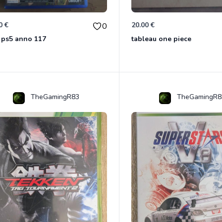
0 €
20.00 €
0
 ps5 anno 117
tableau one piece
TheGamingR83
TheGamingR8