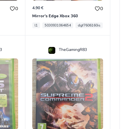
4.90 €
0
0
Mirror's Edge Xbox 360
l1
5030931064654
dgf7606160is
3
TheGamingR83