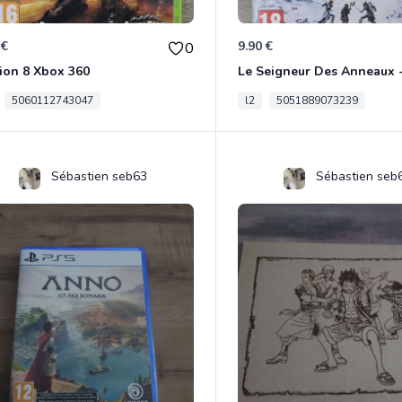
 €
9.90 €
0
ion 8 Xbox 360
5060112743047
l2
5051889073239
Sébastien seb63
Sébastien seb