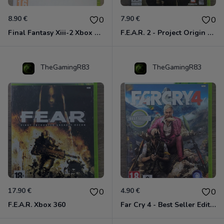
8.90 €
7.90 €
0
0
Final Fantasy Xiii-2 Xbox 360
F.E.A.R. 2 - Project Origin Xbox 360
TheGamingR83
TheGamingR83
17.90 €
4.90 €
0
0
F.E.A.R. Xbox 360
Far Cry 4 - Best Seller Edition Xbox 360