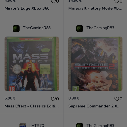
4.90 €
14.90 €
0
0
Mirror's Edge Xbox 360
Minecraft - Story Mode Xbox 360
TheGamingR83
TheGamingR83
5.90 €
8.90 €
0
0
Mass Effect - Classics Edition Xbox 360
Supreme Commander 2 Xbox 360
LHTR70
TheGamingR83