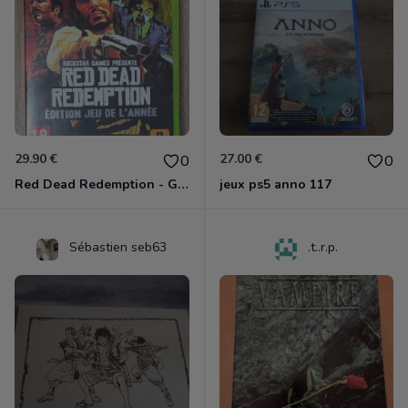
29.90 €
27.00 €
0
0
Red Dead Redemption - Game Of The Year Xbox 360
jeux ps5 anno 117
Sébastien seb63
.t..r.p.