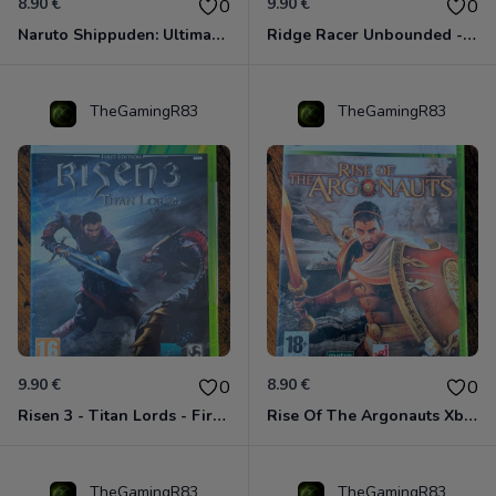
8.90 €
9.90 €
0
0
Naruto Shippuden: Ultimate Ninja Storm Generations - Card Edition Xbox 360
Ridge Racer Unbounded - Édition Limitée Xbox 360
TheGamingR83
TheGamingR83
9.90 €
8.90 €
0
0
Risen 3 - Titan Lords - First Edition Xbox 360
Rise Of The Argonauts Xbox 360
TheGamingR83
TheGamingR83