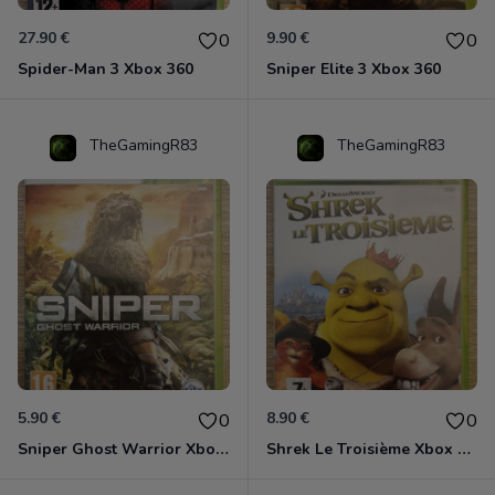
27.90 €
9.90 €
0
0
Spider-Man 3 Xbox 360
Sniper Elite 3 Xbox 360
TheGamingR83
TheGamingR83
5.90 €
8.90 €
0
0
Sniper Ghost Warrior Xbox 360
Shrek Le Troisième Xbox 360