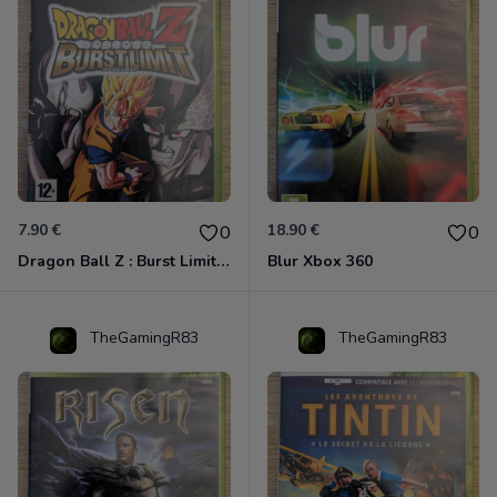
7.90 €
18.90 €
0
0
Dragon Ball Z : Burst Limit Xbox 360
Blur Xbox 360
TheGamingR83
TheGamingR83