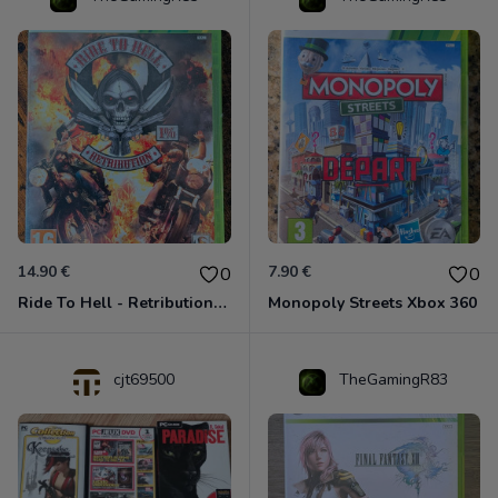
14.90 €
7.90 €
0
0
Ride To Hell - Retribution Xbox 360
Monopoly Streets Xbox 360
cjt69500
TheGamingR83