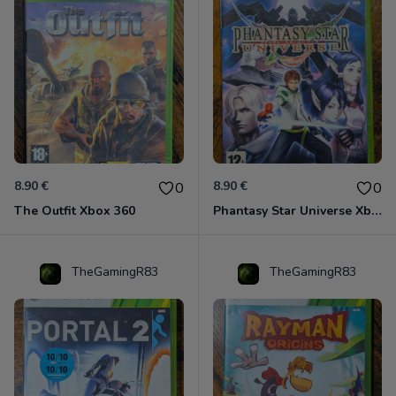
8.90 €
8.90 €
0
0
The Outfit Xbox 360
Phantasy Star Universe Xbox 360
TheGamingR83
TheGamingR83