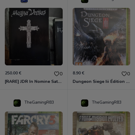
250.00 €
8.90 €
0
0
[RARE] JDR In Nomine Satanis / Magna Veritas – 1ère Édition BOÎTE (DOS BLANC, 1989) - CROC / Siroz
Dungeon Siege Iii Édition Limitée - Vf Intégrale Xbox 360
TheGamingR83
TheGamingR83