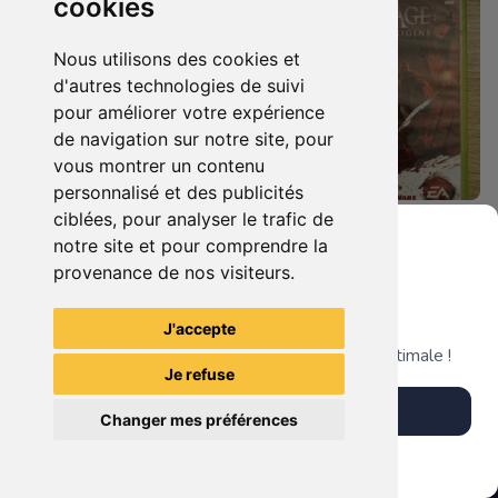
cookies
Nous utilisons des cookies et
d'autres technologies de suivi
pour améliorer votre expérience
de navigation sur notre site, pour
vous montrer un contenu
personnalisé et des publicités
ciblées, pour analyser le trafic de
5.90 €
8.90 €
0
0
notre site et pour comprendre la
Dragon Age Ii Xbox 360
Dragon Age Origins Xbox 360
provenance de nos visiteurs.
Grenier du Geek
J'accepte
TheGamingR83
TheGamingR83
Télécharge notre app pour une expérience optimale !
Je refuse
Télécharger l'app
Changer mes préférences
Plus tard
Vendre