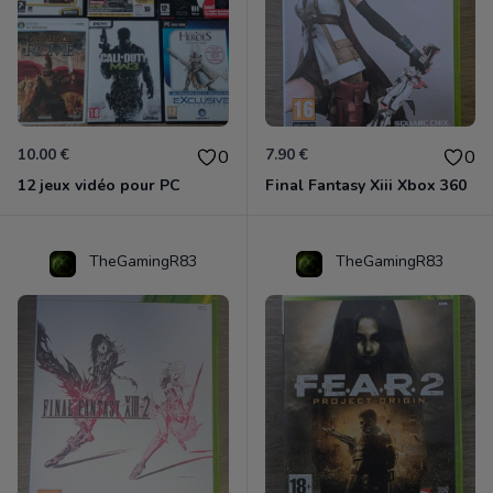
10.00 €
7.90 €
0
0
12 jeux vidéo pour PC
Final Fantasy Xiii Xbox 360
TheGamingR83
TheGamingR83