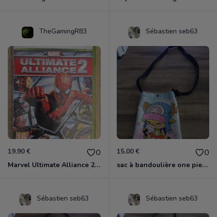
TheGamingR83
Sébastien seb63
19.90 €
15.00 €
0
0
Marvel Ultimate Alliance 2 Xbox 360
sac à bandoulière one piece chopper
Sébastien seb63
Sébastien seb63