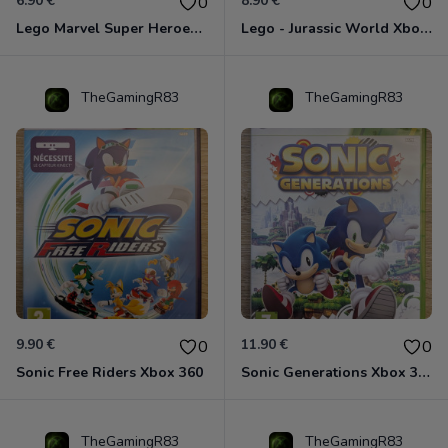
6.90 €
8.90 €
0
0
Lego Marvel Super Heroes Xbox 360
Lego - Jurassic World Xbox 360
TheGamingR83
TheGamingR83
9.90 €
11.90 €
0
0
Sonic Free Riders Xbox 360
Sonic Generations Xbox 360
TheGamingR83
TheGamingR83