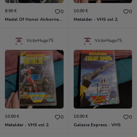
8.90 €
10.00 €
0
0
Medal Of Honor Airborne Xbox 360
Metalder - VHS vol 2.
VictorHugo75
VictorHugo75
10.00 €
10.00 €
0
0
Metalder - VHS vol 2.
Galaxie Express - VHS