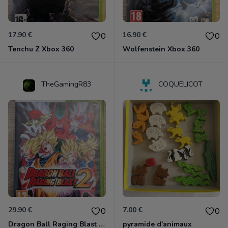
17.90 €
16.90 €
0
0
Tenchu Z Xbox 360
Wolfenstein Xbox 360
TheGamingR83
COQUELICOT
29.90 €
7.00 €
0
0
Dragon Ball Raging Blast 2 Xbox 360
pyramide d'animaux