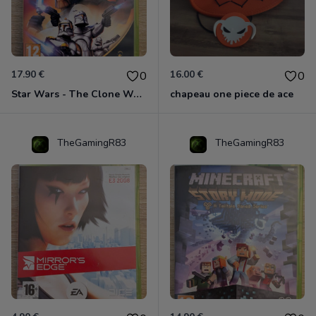
17.90 €
16.00 €
0
0
Star Wars - The Clone Wars - Les Héros De La République Xbox 360
chapeau one piece de ace
TheGamingR83
TheGamingR83