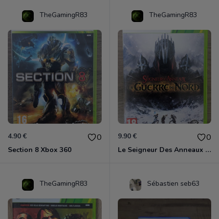
TheGamingR83
TheGamingR83
4.90 €
9.90 €
0
0
Section 8 Xbox 360
Le Seigneur Des Anneaux - La Guerre Du Nord Xbox 360
TheGamingR83
Sébastien seb63