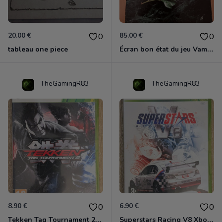
20.00 €
85.00 €
0
0
tableau one piece
Écran bon état du jeu Vampire et livre de règles « la mascarade » état d’usage
TheGamingR83
TheGamingR83
8.90 €
6.90 €
0
0
Tekken Tag Tournament 2 Xbox 360
Superstars Racing V8 Xbox 360