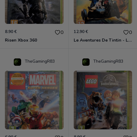
8.90 €
12.90 €
0
0
Risen Xbox 360
Le Aventures De Tintin - Le Secret De La Licorne Xbox 360
TheGamingR83
TheGamingR83