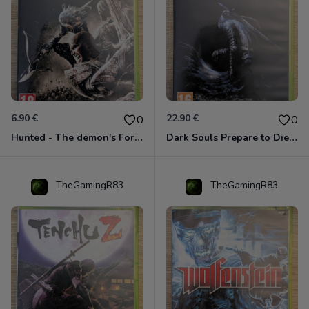
6.90 €
22.90 €
0
0
Hunted - The demon's Forge Xbox 360 (Complet CIB)
Dark Souls Prepare to Die Edition XBOX 360
TheGamingR83
TheGamingR83