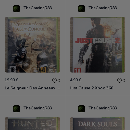
TheGamingR83
TheGamingR83
19.90 €
4.90 €
0
0
Le Seigneur Des Anneaux - L'âge Des Conquêtes Xbox 360
Just Cause 2 Xbox 360
TheGamingR83
TheGamingR83