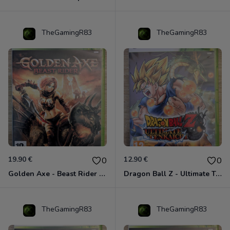
TheGamingR83
TheGamingR83
19.90 €
12.90 €
0
0
Golden Axe - Beast Rider Xbox 360
Dragon Ball Z - Ultimate Tenkaichi Xbox 360
TheGamingR83
TheGamingR83