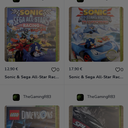
12.90 €
17.90 €
0
0
Sonic & Sega All-Star Racing avec Banjo-Kazooie Xbox 360
Sonic & Sega All-Star Racing - Transformed Xbox 360
TheGamingR83
TheGamingR83