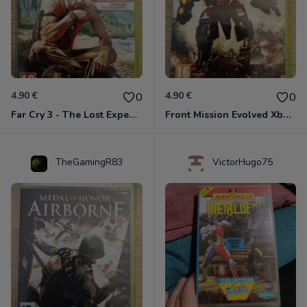
4.90 €
4.90 €
0
0
Far Cry 3 - The Lost Expeditions - Edition Spéciale Xbox 360
Front Mission Evolved Xbox 360
TheGamingR83
VictorHugo75