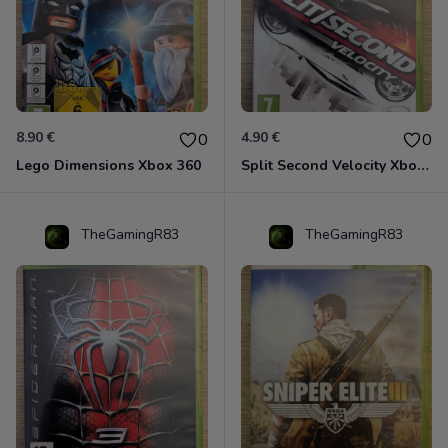
8.90 €
4.90 €
0
0
Lego Dimensions Xbox 360
Split Second Velocity Xbox 360
TheGamingR83
TheGamingR83