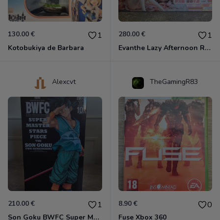
130.00 €
280.00 €
1
1
Kotobukiya de Barbara
Evanthe Lazy Afternoon Red Pride of Eden
Alexcvt
TheGamingR83
210.00 €
8.90 €
1
0
Son Goku BWFC Super Master Stars
Fuse Xbox 360