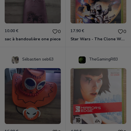
10.00 €
17.90 €
0
0
sac à bandoulière one piece
Star Wars - The Clone Wars - Les Héros De La République Xbox 360
Sébastien seb63
TheGamingR83