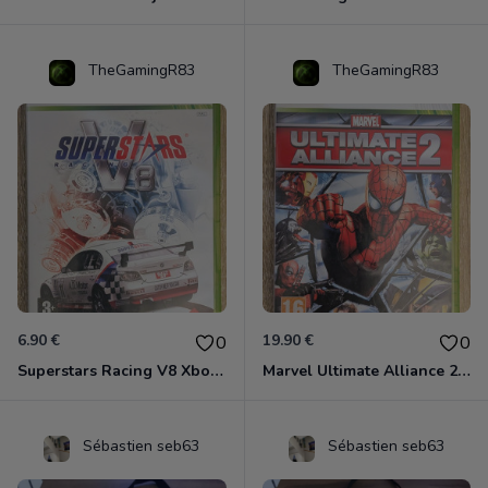
TheGamingR83
TheGamingR83
6.90 €
19.90 €
0
0
Superstars Racing V8 Xbox 360
Marvel Ultimate Alliance 2 Xbox 360
Sébastien seb63
Sébastien seb63