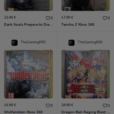
22.90 €
17.90 €
0
0
Dark Souls Prepare to Die Edition XBOX 360
Tenchu Z Xbox 360
TheGamingR83
TheGamingR83
16.90 €
29.90 €
0
0
Wolfenstein Xbox 360
Dragon Ball Raging Blast 2 Xbox 360