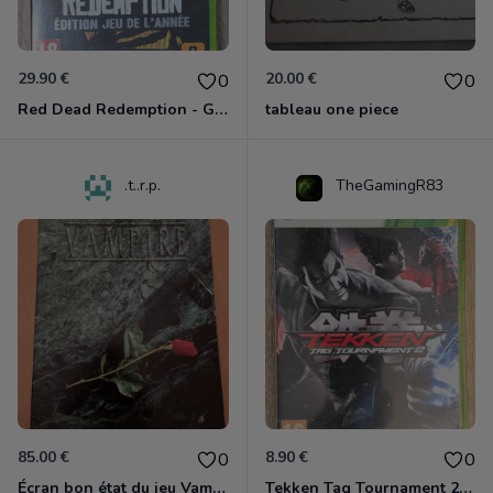
29.90 €
20.00 €
0
0
Red Dead Redemption - Game Of The Year Xbox 360
tableau one piece
.t..r.p.
TheGamingR83
85.00 €
8.90 €
0
0
Écran bon état du jeu Vampire et livre de règles « la mascarade » état d’usage
Tekken Tag Tournament 2 Xbox 360