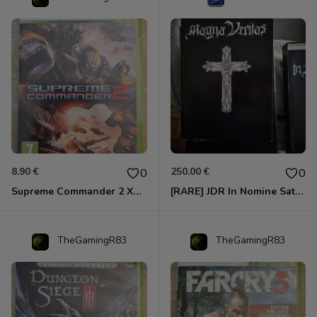
8.90 €
250.00 €
0
0
Supreme Commander 2 Xbox 360
[RARE] JDR In Nomine Satanis / Magna Veritas – 1ère Édition BOÎTE (DOS BLANC, 1989) - CROC / Siroz
TheGamingR83
TheGamingR83