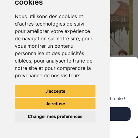
cookies
Nous utilisons des cookies et
d'autres technologies de suivi
pour améliorer votre expérience
de navigation sur notre site, pour
vous montrer un contenu
personnalisé et des publicités
ciblées, pour analyser le trafic de
12.90 €
5.90 €
0
0
notre site et pour comprendre la
Harry Potter Et Les Reliques De La Mort - 1ère Partie Xbox 360
Dragon Age Ii Xbox 360
provenance de nos visiteurs.
Grenier du Geek
J'accepte
TheGamingR83
TheGamingR83
Télécharge notre app pour une expérience optimale !
Je refuse
Télécharger l'app
Changer mes préférences
Plus tard
Vendre