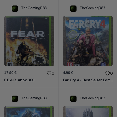
TheGamingR83
TheGamingR83
17.90 €
4.90 €
0
0
F.E.A.R. Xbox 360
Far Cry 4 - Best Seller Edition Xbox 360
TheGamingR83
TheGamingR83