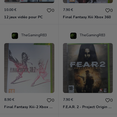
10.00 €
7.90 €
0
0
12 jeux vidéo pour PC
Final Fantasy Xiii Xbox 360
TheGamingR83
TheGamingR83
8.90 €
7.90 €
0
0
Final Fantasy Xiii-2 Xbox 360
F.E.A.R. 2 - Project Origin Xbox 360