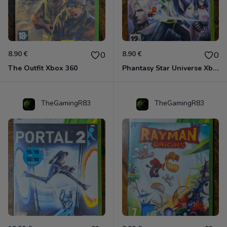
8.90 €
8.90 €
0
0
The Outfit Xbox 360
Phantasy Star Universe Xbox 360
TheGamingR83
TheGamingR83