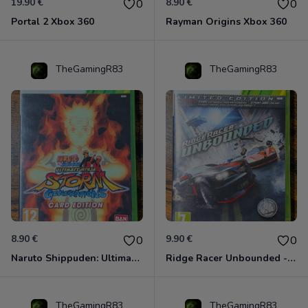
19.90 €
8.90 €
0
0
Portal 2 Xbox 360
Rayman Origins Xbox 360
TheGamingR83
TheGamingR83
8.90 €
9.90 €
0
0
Naruto Shippuden: Ultimate Ninja Storm Generations - Card Edition Xbox 360
Ridge Racer Unbounded - Édition Limitée Xbox 360
TheGamingR83
TheGamingR83