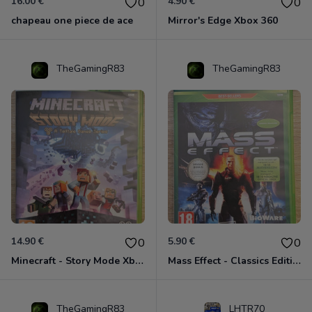
16.00 €
4.90 €
0
0
chapeau one piece de ace
Mirror's Edge Xbox 360
TheGamingR83
TheGamingR83
14.90 €
5.90 €
0
0
Minecraft - Story Mode Xbox 360
Mass Effect - Classics Edition Xbox 360
TheGamingR83
LHTR70