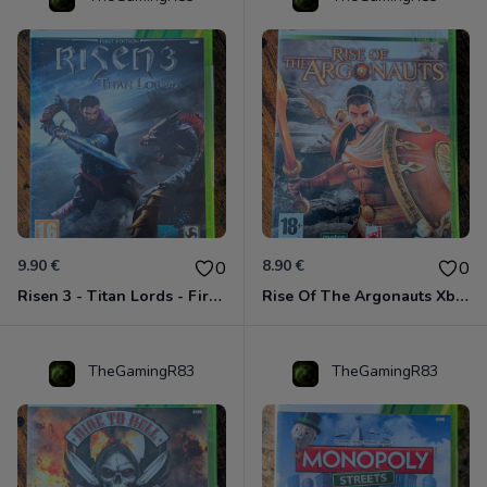
9.90 €
8.90 €
0
0
Risen 3 - Titan Lords - First Edition Xbox 360
Rise Of The Argonauts Xbox 360
TheGamingR83
TheGamingR83