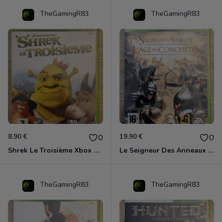
TheGamingR83
TheGamingR83
8.90 €
19.90 €
0
0
Shrek Le Troisième Xbox 360
Le Seigneur Des Anneaux - L'âge Des Conquêtes Xbox 360
TheGamingR83
TheGamingR83