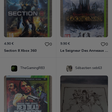
4.90 €
9.90 €
0
0
Section 8 Xbox 360
Le Seigneur Des Anneaux - La Guerre Du Nord Xbox 360
TheGamingR83
Sébastien seb63