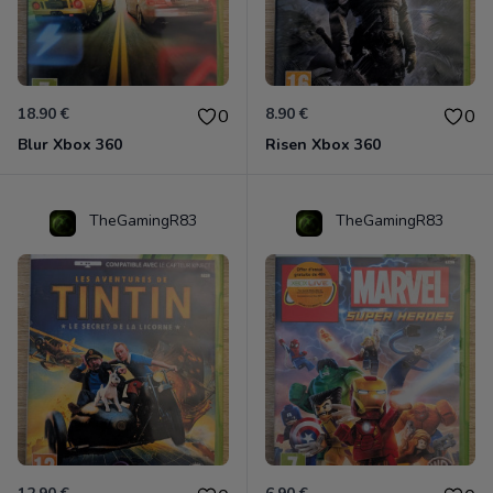
18.90 €
8.90 €
0
0
Blur Xbox 360
Risen Xbox 360
TheGamingR83
TheGamingR83