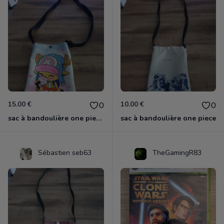
15.00 €
10.00 €
0
0
sac à bandoulière one piece chopper
sac à bandoulière one piece
Sébastien seb63
TheGamingR83