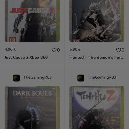
4.90 €
6.90 €
0
0
Just Cause 2 Xbox 360
Hunted - The demon's Forge Xbox 360 (Complet CIB)
TheGamingR83
TheGamingR83