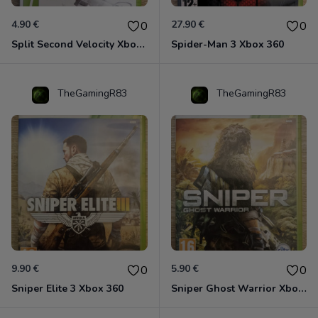
4.90 €
27.90 €
0
0
Split Second Velocity Xbox 360
Spider-Man 3 Xbox 360
TheGamingR83
TheGamingR83
9.90 €
5.90 €
0
0
Sniper Elite 3 Xbox 360
Sniper Ghost Warrior Xbox 360