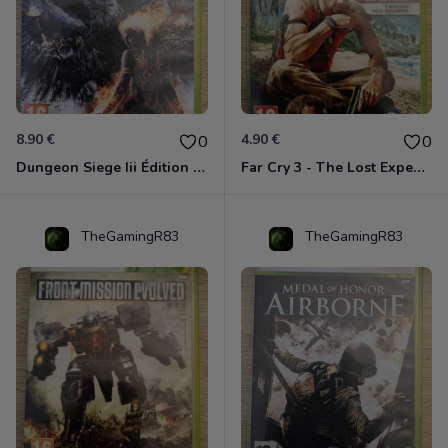
8.90 €
4.90 €
0
0
Dungeon Siege Iii Édition Limitée - Vf Intégrale Xbox 360
Far Cry 3 - The Lost Expeditions - Edition Spéciale Xbox 360
TheGamingR83
TheGamingR83