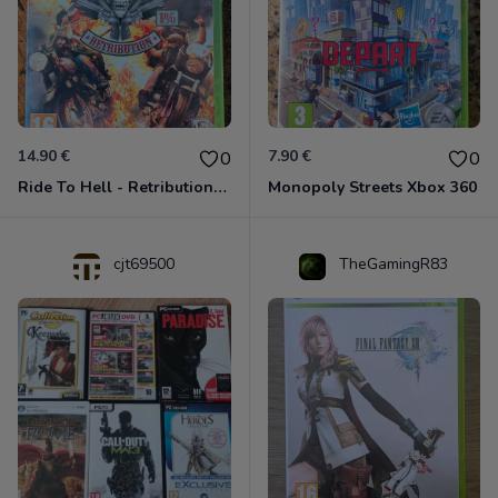
14.90 €
7.90 €
0
0
Ride To Hell - Retribution Xbox 360
Monopoly Streets Xbox 360
cjt69500
TheGamingR83