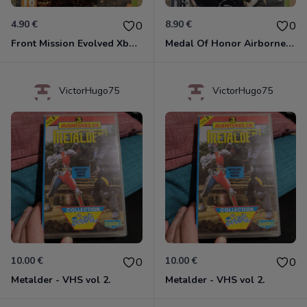
4.90 €
8.90 €
0
0
Front Mission Evolved Xbox 360
Medal Of Honor Airborne Xbox 360
VictorHugo75
VictorHugo75
10.00 €
10.00 €
0
0
Metalder - VHS vol 2.
Metalder - VHS vol 2.