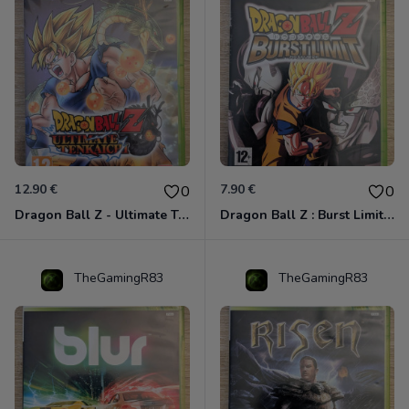
12.90 €
7.90 €
0
0
Dragon Ball Z - Ultimate Tenkaichi Xbox 360
Dragon Ball Z : Burst Limit Xbox 360
TheGamingR83
TheGamingR83