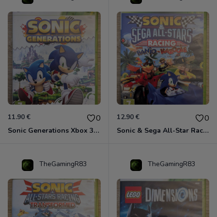
11.90 €
12.90 €
0
0
Sonic Generations Xbox 360
Sonic & Sega All-Star Racing avec Banjo-Kazooie Xbox 360
TheGamingR83
TheGamingR83