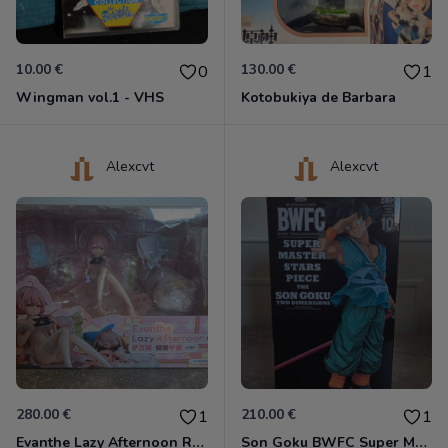
10.00 €
130.00 €
0
1
Wingman vol.1 - VHS
Kotobukiya de Barbara
Alexcvt
Alexcvt
280.00 €
210.00 €
1
1
Evanthe Lazy Afternoon Red Pride of Eden
Son Goku BWFC Super Master Stars