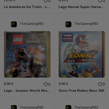
12.90 €
6.90 €
0
0
Le Aventures De Tintin - Le Secret De La Licorne Xbox 360
Lego Marvel Super Heroes Xbox 360
TheGamingR83
TheGamingR83
8.90 €
9.90 €
0
0
Lego - Jurassic World Xbox 360
Sonic Free Riders Xbox 360
TheGamingR83
TheGamingR83