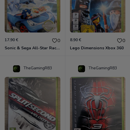
17.90 €
8.90 €
0
0
Sonic & Sega All-Star Racing - Transformed Xbox 360
Lego Dimensions Xbox 360
TheGamingR83
TheGamingR83