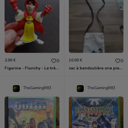
2.00 €
10.00 €
0
0
Figurine - Flunchy - Le trésor des templiers
sac à bandoulière one piece neuf
TheGamingR83
TheGamingR83