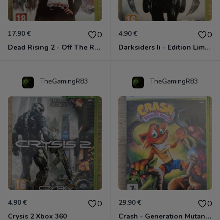
17.90 €
4.90 €
0
0
Dead Rising 2 - Off The Record Xbox 360
Darksiders Ii - Edition Limitée Xbox 360
TheGamingR83
TheGamingR83
4.90 €
29.90 €
0
0
Crysis 2 Xbox 360
Crash - Generation Mutant Xbox 360