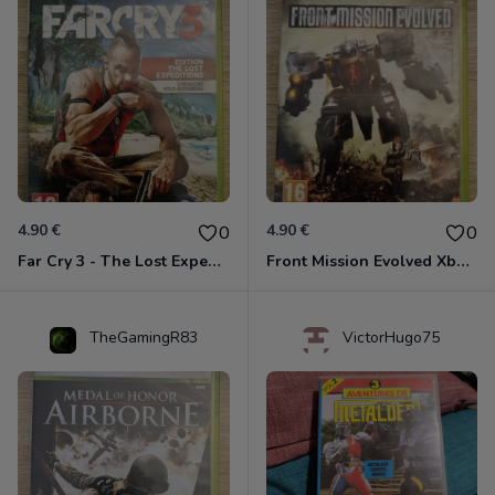
4.90 €
4.90 €
0
0
Far Cry 3 - The Lost Expeditions - Edition Spéciale Xbox 360
Front Mission Evolved Xbox 360
TheGamingR83
VictorHugo75