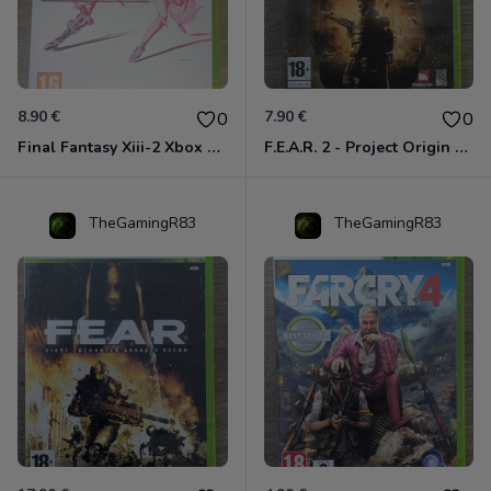
8.90 €
7.90 €
0
0
Final Fantasy Xiii-2 Xbox 360
F.E.A.R. 2 - Project Origin Xbox 360
TheGamingR83
TheGamingR83