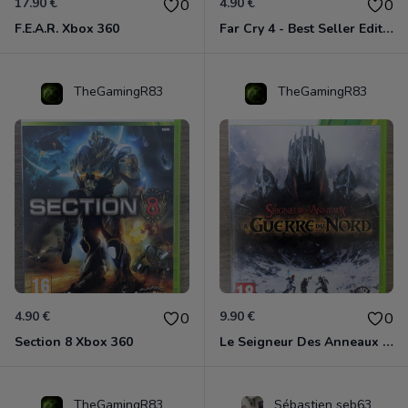
17.90 €
4.90 €
0
0
F.E.A.R. Xbox 360
Far Cry 4 - Best Seller Edition Xbox 360
TheGamingR83
TheGamingR83
4.90 €
9.90 €
0
0
Section 8 Xbox 360
Le Seigneur Des Anneaux - La Guerre Du Nord Xbox 360
TheGamingR83
Sébastien seb63