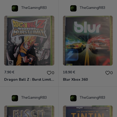
TheGamingR83
TheGamingR83
7.90 €
18.90 €
0
0
Dragon Ball Z : Burst Limit Xbox 360
Blur Xbox 360
TheGamingR83
TheGamingR83