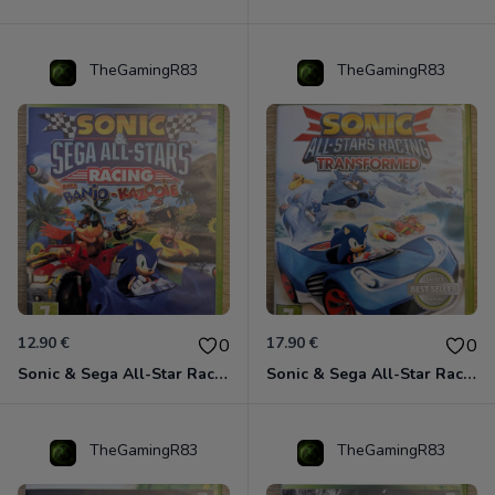
TheGamingR83
TheGamingR83
12.90 €
17.90 €
0
0
Sonic & Sega All-Star Racing avec Banjo-Kazooie Xbox 360
Sonic & Sega All-Star Racing - Transformed Xbox 360
TheGamingR83
TheGamingR83