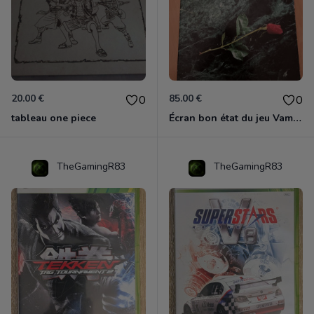
20.00 €
85.00 €
0
0
tableau one piece
Écran bon état du jeu Vampire et livre de règles « la mascarade » état d’usage
TheGamingR83
TheGamingR83