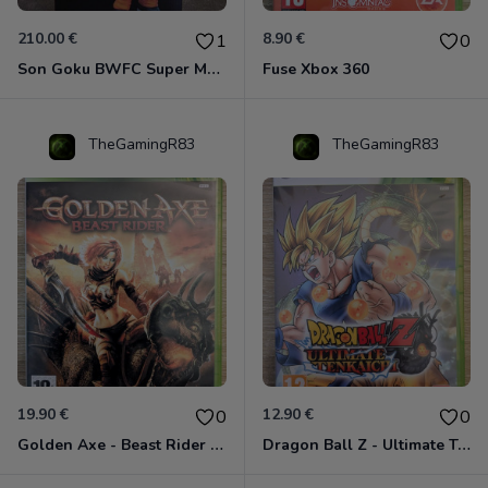
210.00 €
8.90 €
1
0
Son Goku BWFC Super Master Stars
Fuse Xbox 360
TheGamingR83
TheGamingR83
19.90 €
12.90 €
0
0
Golden Axe - Beast Rider Xbox 360
Dragon Ball Z - Ultimate Tenkaichi Xbox 360