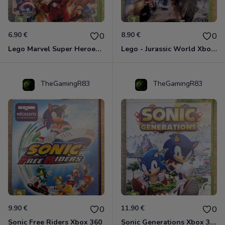
6.90 €
8.90 €
0
0
Lego Marvel Super Heroes Xbox 360
Lego - Jurassic World Xbox 360
TheGamingR83
TheGamingR83
9.90 €
11.90 €
0
0
Sonic Free Riders Xbox 360
Sonic Generations Xbox 360