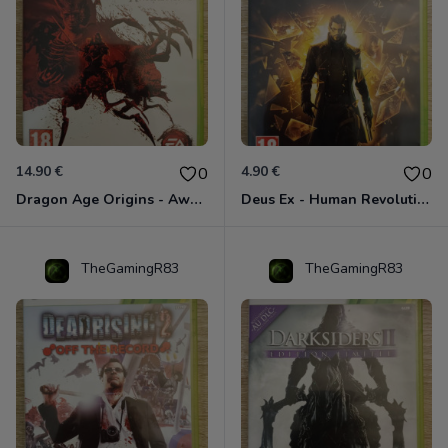
14.90 €
4.90 €
0
0
Dragon Age Origins - Awakening Xbox 360
Deus Ex - Human Revolution Xbox 360
TheGamingR83
TheGamingR83