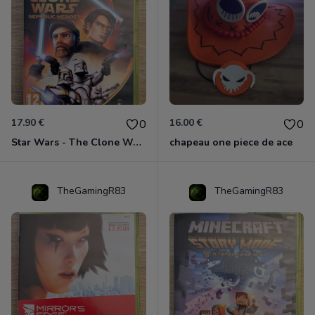
17.90 €
16.00 €
0
0
Star Wars - The Clone Wars - Les Héros De La République Xbox 360
chapeau one piece de ace
TheGamingR83
TheGamingR83