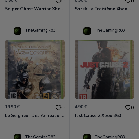
5.90 €
8.90 €
0
0
Sniper Ghost Warrior Xbox 360
Shrek Le Troisième Xbox 360
TheGamingR83
TheGamingR83
19.90 €
4.90 €
0
0
Le Seigneur Des Anneaux - L'âge Des Conquêtes Xbox 360
Just Cause 2 Xbox 360
TheGamingR83
TheGamingR83