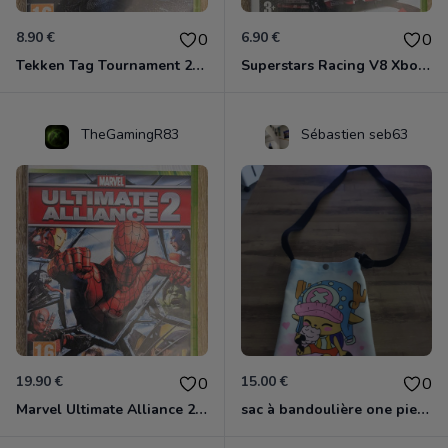
8.90 €
6.90 €
0
0
Tekken Tag Tournament 2 Xbox 360
Superstars Racing V8 Xbox 360
TheGamingR83
Sébastien seb63
19.90 €
15.00 €
0
0
Marvel Ultimate Alliance 2 Xbox 360
sac à bandoulière one piece chopper