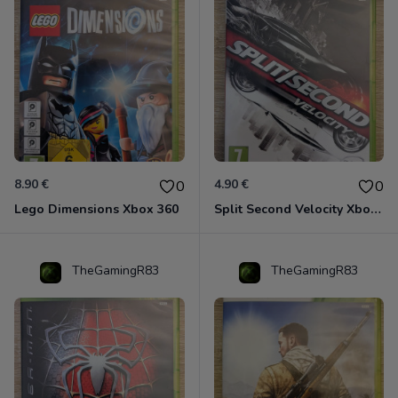
8.90 €
4.90 €
0
0
Lego Dimensions Xbox 360
Split Second Velocity Xbox 360
TheGamingR83
TheGamingR83