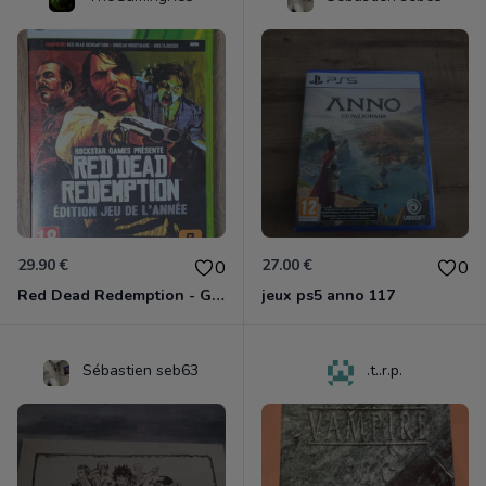
29.90 €
27.00 €
0
0
Red Dead Redemption - Game Of The Year Xbox 360
jeux ps5 anno 117
Sébastien seb63
.t..r.p.