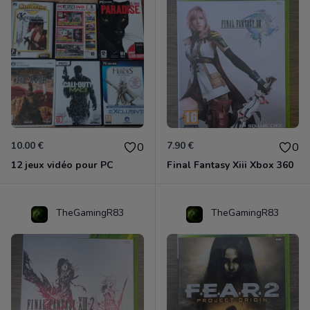
10.00 €
7.90 €
0
0
12 jeux vidéo pour PC
Final Fantasy Xiii Xbox 360
TheGamingR83
TheGamingR83