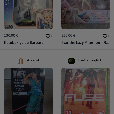
130.00 €
280.00 €
1
1
Kotobukiya de Barbara
Evanthe Lazy Afternoon Red Pride of Eden
Alexcvt
TheGamingR83