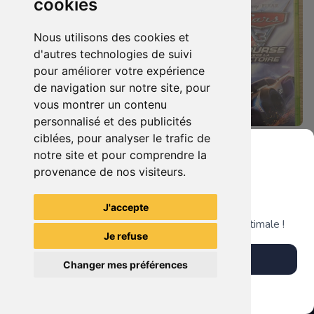
cookies
Nous utilisons des cookies et
d'autres technologies de suivi
pour améliorer votre expérience
de navigation sur notre site, pour
vous montrer un contenu
personnalisé et des publicités
ciblées, pour analyser le trafic de
19.90 €
19.90 €
0
0
notre site et pour comprendre la
Castlevania : Lords Of Shadow Xbox 360
Cars 3 - Course Vers La Victoire Xbox 360
provenance de nos visiteurs.
Grenier du Geek
J'accepte
TheGamingR83
TheGamingR83
Télécharge notre app pour une expérience optimale !
Je refuse
Télécharger l'app
Changer mes préférences
Plus tard
Vendre