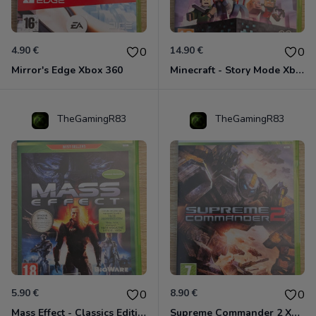
4.90 €
14.90 €
0
0
Mirror's Edge Xbox 360
Minecraft - Story Mode Xbox 360
TheGamingR83
TheGamingR83
5.90 €
8.90 €
0
0
Mass Effect - Classics Edition Xbox 360
Supreme Commander 2 Xbox 360