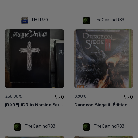
LHTR70
TheGamingR83
250.00 €
8.90 €
0
0
[RARE] JDR In Nomine Satanis / Magna Veritas – 1ère Édition BOÎTE (DOS BLANC, 1989) - CROC / Siroz
Dungeon Siege Iii Édition Limitée - Vf Intégrale Xbox 360
TheGamingR83
TheGamingR83