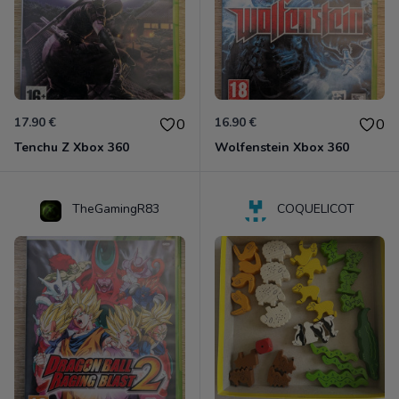
17.90 €
16.90 €
0
0
Tenchu Z Xbox 360
Wolfenstein Xbox 360
TheGamingR83
COQUELICOT