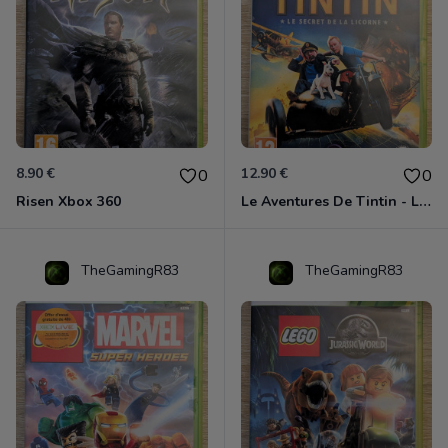
8.90 €
12.90 €
0
0
Risen Xbox 360
Le Aventures De Tintin - Le Secret De La Licorne Xbox 360
TheGamingR83
TheGamingR83