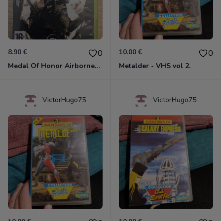
8.90 €
10.00 €
0
0
Medal Of Honor Airborne Xbox 360
Metalder - VHS vol 2.
VictorHugo75
VictorHugo75