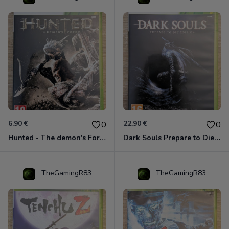
6.90 €
22.90 €
0
0
Hunted - The demon's Forge Xbox 360 (Complet CIB)
Dark Souls Prepare to Die Edition XBOX 360
TheGamingR83
TheGamingR83