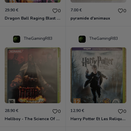
29.90 €
7.00 €
0
0
Dragon Ball Raging Blast 2 Xbox 360
pyramide d'animaux
TheGamingR83
TheGamingR83
28.90 €
12.90 €
0
0
Hellboy - The Science Of Evil Xbox 360
Harry Potter Et Les Reliques De La Mort - 1ère Partie Xbox 360