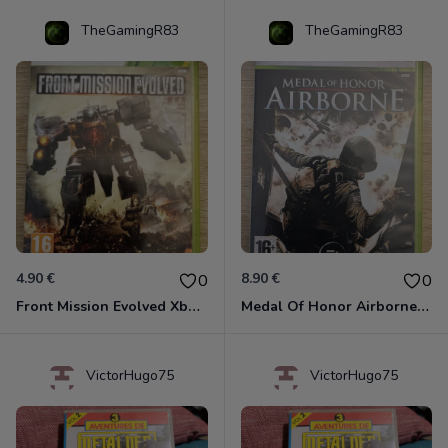
TheGamingR83
TheGamingR83
4.90 €
8.90 €
0
0
Front Mission Evolved Xbox 360
Medal Of Honor Airborne Xbox 360
VictorHugo75
VictorHugo75