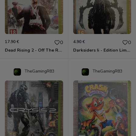
17.90 €
4.90 €
0
0
Dead Rising 2 - Off The Record Xbox 360
Darksiders Ii - Edition Limitée Xbox 360
TheGamingR83
TheGamingR83