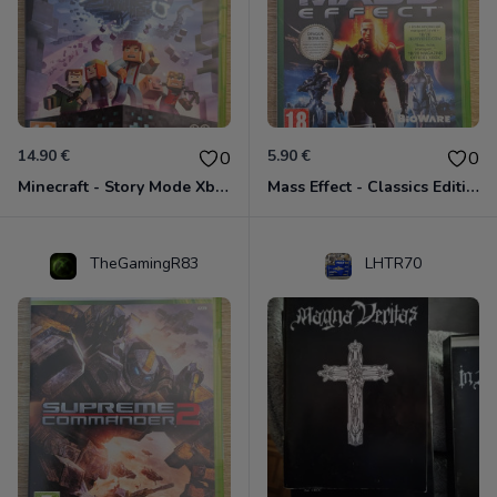
14.90 €
5.90 €
0
0
Minecraft - Story Mode Xbox 360
Mass Effect - Classics Edition Xbox 360
TheGamingR83
LHTR70