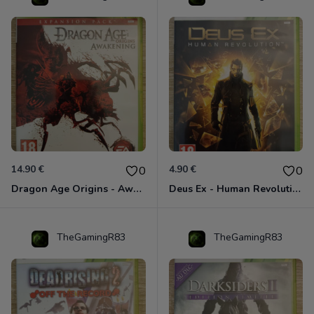
14.90 €
4.90 €
0
0
Dragon Age Origins - Awakening Xbox 360
Deus Ex - Human Revolution Xbox 360
TheGamingR83
TheGamingR83