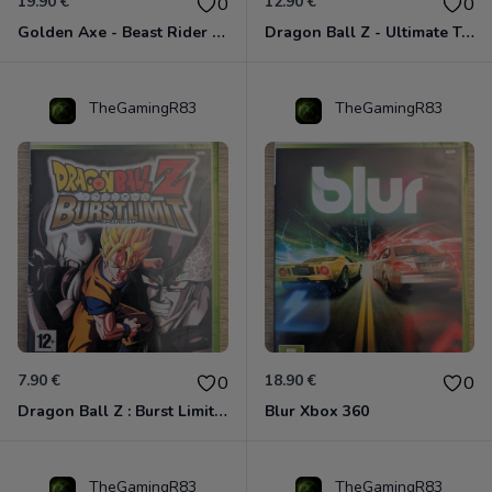
19.90 €
12.90 €
0
0
Golden Axe - Beast Rider Xbox 360
Dragon Ball Z - Ultimate Tenkaichi Xbox 360
TheGamingR83
TheGamingR83
7.90 €
18.90 €
0
0
Dragon Ball Z : Burst Limit Xbox 360
Blur Xbox 360
TheGamingR83
TheGamingR83