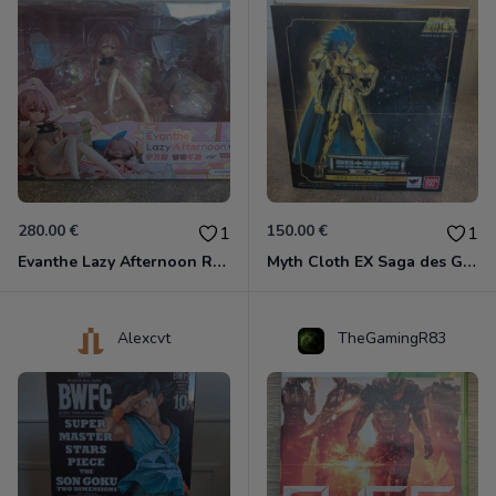
280.00 €
150.00 €
1
1
Evanthe Lazy Afternoon Red Pride of Eden
Myth Cloth EX Saga des Gémeaux
Alexcvt
TheGamingR83