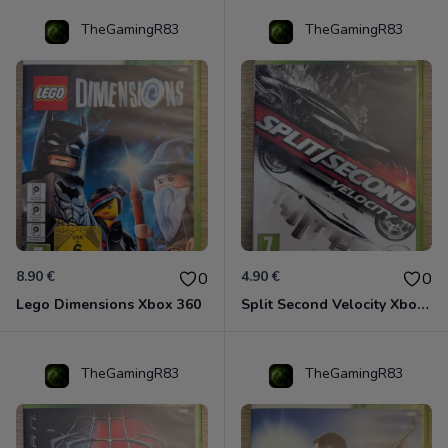
TheGamingR83
TheGamingR83
8.90 €
4.90 €
0
0
Lego Dimensions Xbox 360
Split Second Velocity Xbox 360
TheGamingR83
TheGamingR83