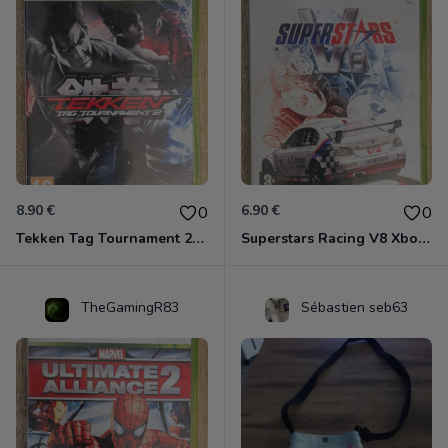
8.90 €
6.90 €
0
0
Tekken Tag Tournament 2 Xbox 360
Superstars Racing V8 Xbox 360
TheGamingR83
Sébastien seb63