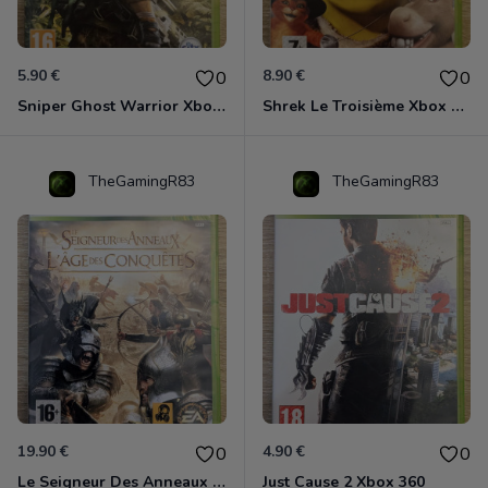
5.90 €
8.90 €
0
0
Sniper Ghost Warrior Xbox 360
Shrek Le Troisième Xbox 360
TheGamingR83
TheGamingR83
19.90 €
4.90 €
0
0
Le Seigneur Des Anneaux - L'âge Des Conquêtes Xbox 360
Just Cause 2 Xbox 360