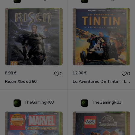
8.90 €
12.90 €
0
0
Risen Xbox 360
Le Aventures De Tintin - Le Secret De La Licorne Xbox 360
TheGamingR83
TheGamingR83