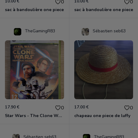
10.00 €
10.00 €
0
0
sac à bandoulière one piece
sac à bandoulière one piece
TheGamingR83
Sébastien seb63
17.90 €
17.00 €
0
0
Star Wars - The Clone Wars - Les Héros De La République Xbox 360
chapeau one piece de luffy
Sébastien seb63
TheGamingR83