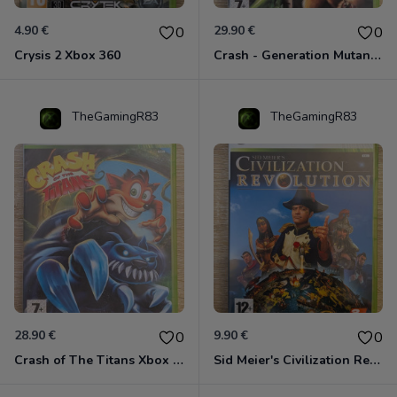
4.90 €
29.90 €
0
0
Crysis 2 Xbox 360
Crash - Generation Mutant Xbox 360
TheGamingR83
TheGamingR83
28.90 €
9.90 €
0
0
Crash of The Titans Xbox 360
Sid Meier's Civilization Revolution Xbox 360