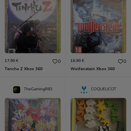
17.90 €
16.90 €
0
0
Tenchu Z Xbox 360
Wolfenstein Xbox 360
TheGamingR83
COQUELICOT