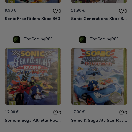
9.90 €
11.90 €
0
0
Sonic Free Riders Xbox 360
Sonic Generations Xbox 360
TheGamingR83
TheGamingR83
12.90 €
17.90 €
0
0
Sonic & Sega All-Star Racing avec Banjo-Kazooie Xbox 360
Sonic & Sega All-Star Racing - Transformed Xbox 360