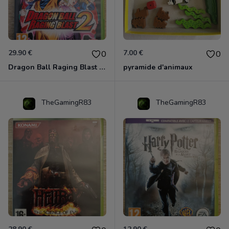
29.90 €
7.00 €
0
0
Dragon Ball Raging Blast 2 Xbox 360
pyramide d'animaux
TheGamingR83
TheGamingR83