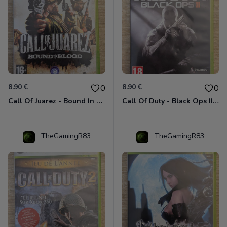
8.90 €
8.90 €
0
0
Call Of Juarez - Bound In Blood Xbox 360
Call Of Duty - Black Ops II Xbox 360
TheGamingR83
TheGamingR83