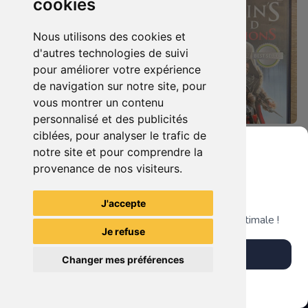
cookies
Nous utilisons des cookies et
d'autres technologies de suivi
pour améliorer votre expérience
de navigation sur notre site, pour
vous montrer un contenu
personnalisé et des publicités
ciblées, pour analyser le trafic de
7.90 €
4.90 €
0
0
notre site et pour comprendre la
Duo : The Elder Scrolls Iv - Oblivion + Bioshock Xbox 360
Assassin's Creed - Revelations - Classics Edition Xbox 360
provenance de nos visiteurs.
Grenier du Geek
J'accepte
TheGamingR83
TheGamingR83
Télécharge notre app pour une expérience optimale !
Je refuse
Télécharger l'app
Changer mes préférences
Plus tard
Vendre