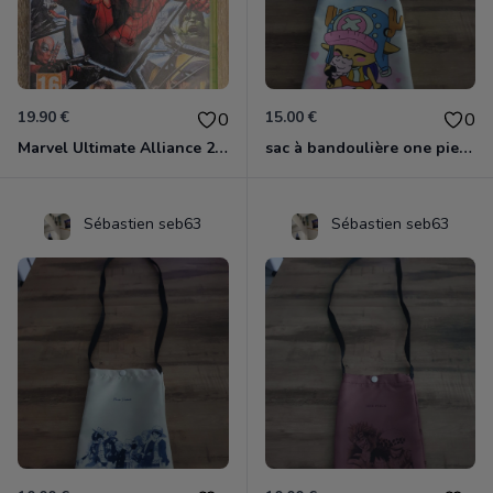
19.90 €
15.00 €
0
0
Marvel Ultimate Alliance 2 Xbox 360
sac à bandoulière one piece chopper
Sébastien seb63
Sébastien seb63