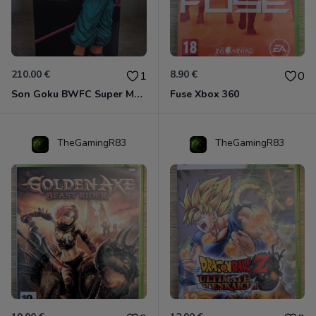
210.00 €
8.90 €
1
0
Son Goku BWFC Super Master Stars
Fuse Xbox 360
TheGamingR83
TheGamingR83