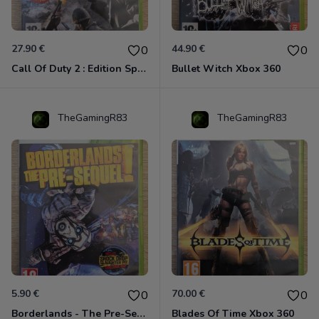
27.90 €
44.90 €
0
0
Call Of Duty 2 : Edition Spéciale Xbox 360 GOTY
Bullet Witch Xbox 360
TheGamingR83
TheGamingR83
5.90 €
70.00 €
0
0
Borderlands - The Pre-Sequel ! Xbox 360
Blades Of Time Xbox 360