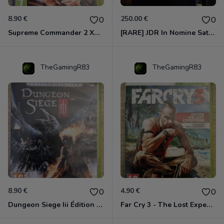
8.90 €
250.00 €
0
0
Supreme Commander 2 Xbox 360
[RARE] JDR In Nomine Satanis / Magna Veritas – 1ère Édition BOÎTE (DOS BLANC, 1989) - CROC / Siroz
TheGamingR83
TheGamingR83
8.90 €
4.90 €
0
0
Dungeon Siege Iii Édition Limitée - Vf Intégrale Xbox 360
Far Cry 3 - The Lost Expeditions - Edition Spéciale Xbox 360