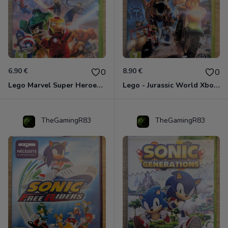
6.90 €
8.90 €
0
0
Lego Marvel Super Heroes Xbox 360
Lego - Jurassic World Xbox 360
TheGamingR83
TheGamingR83