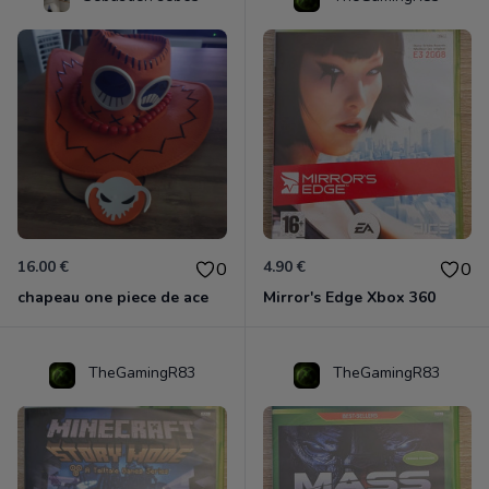
16.00 €
4.90 €
0
0
chapeau one piece de ace
Mirror's Edge Xbox 360
TheGamingR83
TheGamingR83