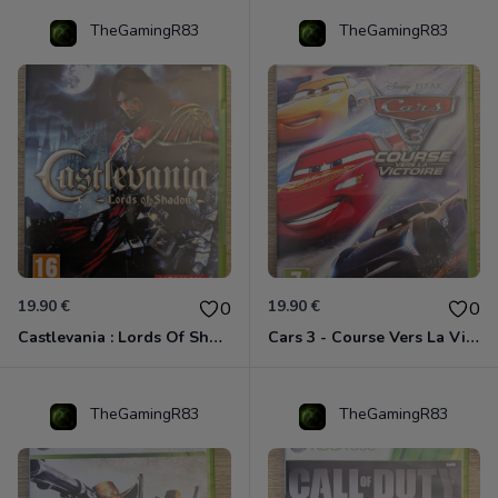
TheGamingR83
TheGamingR83
19.90 €
19.90 €
0
0
Castlevania : Lords Of Shadow Xbox 360
Cars 3 - Course Vers La Victoire Xbox 360
TheGamingR83
TheGamingR83