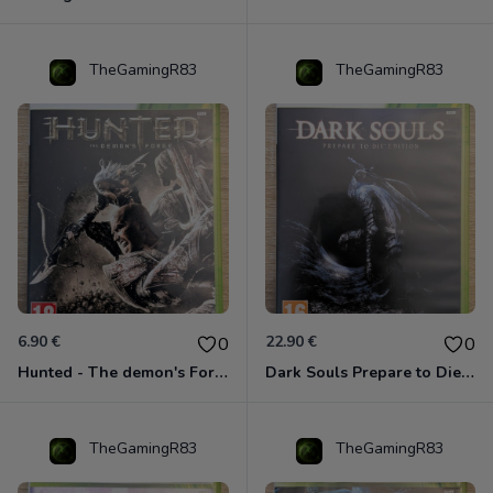
TheGamingR83
TheGamingR83
6.90 €
22.90 €
0
0
Hunted - The demon's Forge Xbox 360 (Complet CIB)
Dark Souls Prepare to Die Edition XBOX 360
TheGamingR83
TheGamingR83