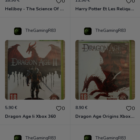
28.90 €
12.90 €
0
0
Hellboy - The Science Of Evil Xbox 360
Harry Potter Et Les Reliques De La Mort - 1ère Partie Xbox 360
TheGamingR83
TheGamingR83
5.90 €
8.90 €
0
0
Dragon Age Ii Xbox 360
Dragon Age Origins Xbox 360
TheGamingR83
TheGamingR83