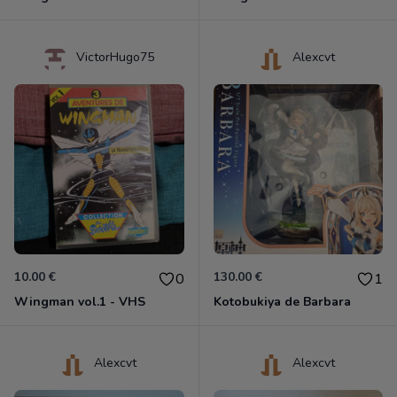
VictorHugo75
Alexcvt
10.00 €
130.00 €
0
1
Wingman vol.1 - VHS
Kotobukiya de Barbara
Alexcvt
Alexcvt