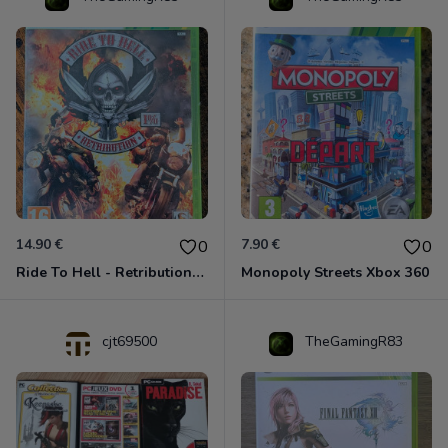
14.90 €
7.90 €
0
0
Ride To Hell - Retribution Xbox 360
Monopoly Streets Xbox 360
cjt69500
TheGamingR83