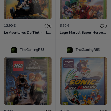
12.90 €
6.90 €
0
0
Le Aventures De Tintin - Le Secret De La Licorne Xbox 360
Lego Marvel Super Heroes Xbox 360
TheGamingR83
TheGamingR83