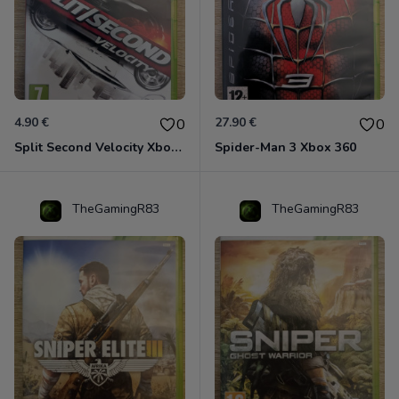
4.90 €
27.90 €
0
0
Split Second Velocity Xbox 360
Spider-Man 3 Xbox 360
TheGamingR83
TheGamingR83