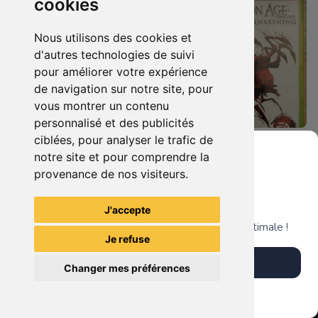
cookies
Nous utilisons des cookies et
d'autres technologies de suivi
pour améliorer votre expérience
de navigation sur notre site, pour
vous montrer un contenu
personnalisé et des publicités
ciblées, pour analyser le trafic de
8.90 €
14.90 €
0
0
notre site et pour comprendre la
Dragon Age Origins Xbox 360
Dragon Age Origins - Awakening Xbox 360
provenance de nos visiteurs.
Grenier du Geek
J'accepte
TheGamingR83
TheGamingR83
Télécharge notre app pour une expérience optimale !
Je refuse
Télécharger l'app
Changer mes préférences
Plus tard
Vendre