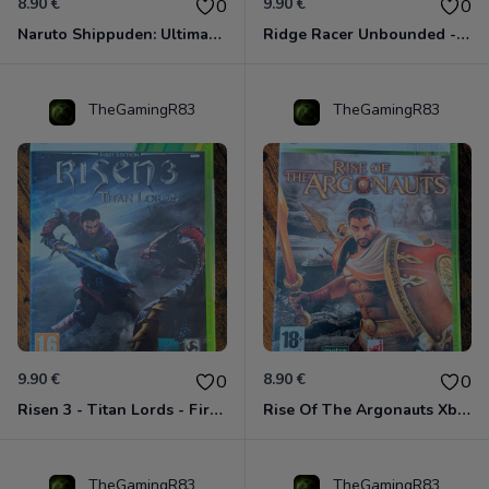
8.90 €
9.90 €
0
0
Naruto Shippuden: Ultimate Ninja Storm Generations - Card Edition Xbox 360
Ridge Racer Unbounded - Édition Limitée Xbox 360
TheGamingR83
TheGamingR83
9.90 €
8.90 €
0
0
Risen 3 - Titan Lords - First Edition Xbox 360
Rise Of The Argonauts Xbox 360
TheGamingR83
TheGamingR83