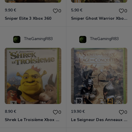
9.90 €
5.90 €
0
0
Sniper Elite 3 Xbox 360
Sniper Ghost Warrior Xbox 360
TheGamingR83
TheGamingR83
8.90 €
19.90 €
0
0
Shrek Le Troisième Xbox 360
Le Seigneur Des Anneaux - L'âge Des Conquêtes Xbox 360