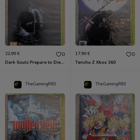
22.90 €
17.90 €
0
0
Dark Souls Prepare to Die Edition XBOX 360
Tenchu Z Xbox 360
TheGamingR83
TheGamingR83