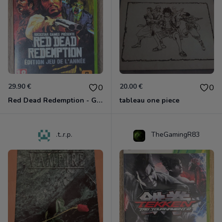
29.90 €
20.00 €
0
0
Red Dead Redemption - Game Of The Year Xbox 360
tableau one piece
.t..r.p.
TheGamingR83