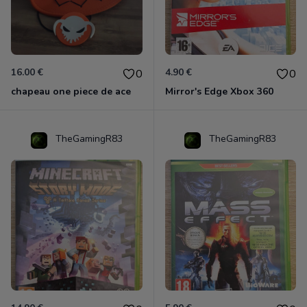
16.00 €
4.90 €
0
0
chapeau one piece de ace
Mirror's Edge Xbox 360
TheGamingR83
TheGamingR83