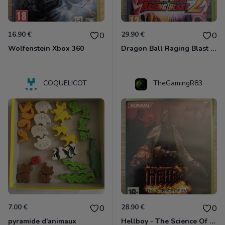
16.90 €
29.90 €
0
0
Wolfenstein Xbox 360
Dragon Ball Raging Blast 2 Xbox 360
COQUELICOT
TheGamingR83
7.00 €
28.90 €
0
0
pyramide d'animaux
Hellboy - The Science Of Evil Xbox 360