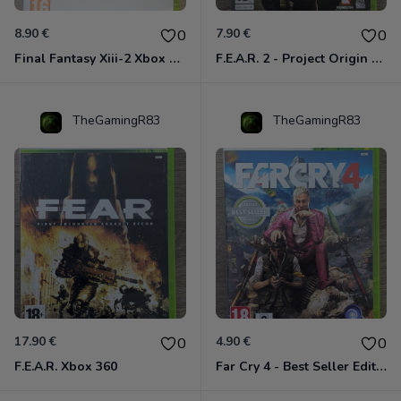
8.90 €
7.90 €
0
0
Final Fantasy Xiii-2 Xbox 360
F.E.A.R. 2 - Project Origin Xbox 360
TheGamingR83
TheGamingR83
17.90 €
4.90 €
0
0
F.E.A.R. Xbox 360
Far Cry 4 - Best Seller Edition Xbox 360