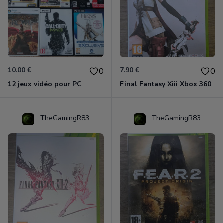
10.00 €
7.90 €
0
0
12 jeux vidéo pour PC
Final Fantasy Xiii Xbox 360
TheGamingR83
TheGamingR83