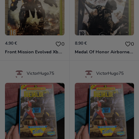
4.90 €
8.90 €
0
0
Front Mission Evolved Xbox 360
Medal Of Honor Airborne Xbox 360
VictorHugo75
VictorHugo75