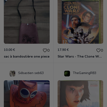
10.00 €
17.90 €
0
0
sac à bandoulière one piece
Star Wars - The Clone Wars - Les Héros De La République Xbox 360
Sébastien seb63
TheGamingR83