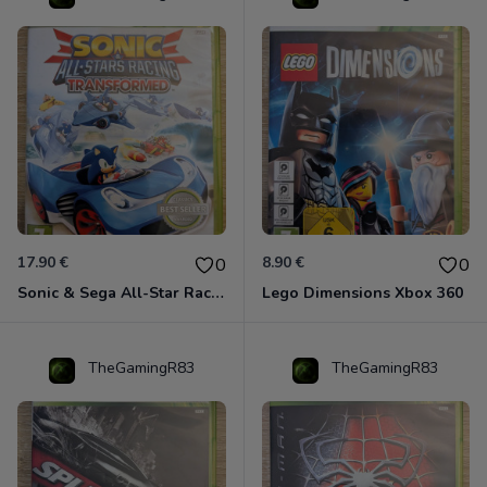
17.90 €
8.90 €
0
0
Sonic & Sega All-Star Racing - Transformed Xbox 360
Lego Dimensions Xbox 360
TheGamingR83
TheGamingR83