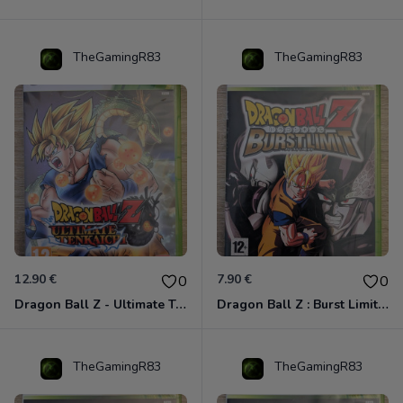
TheGamingR83
TheGamingR83
12.90 €
7.90 €
0
0
Dragon Ball Z - Ultimate Tenkaichi Xbox 360
Dragon Ball Z : Burst Limit Xbox 360
TheGamingR83
TheGamingR83