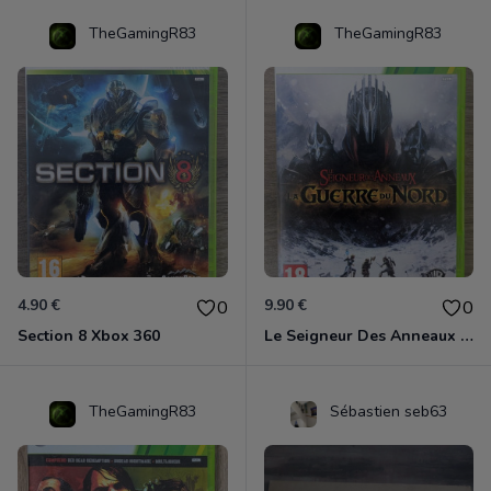
TheGamingR83
TheGamingR83
4.90 €
9.90 €
0
0
Section 8 Xbox 360
Le Seigneur Des Anneaux - La Guerre Du Nord Xbox 360
TheGamingR83
Sébastien seb63