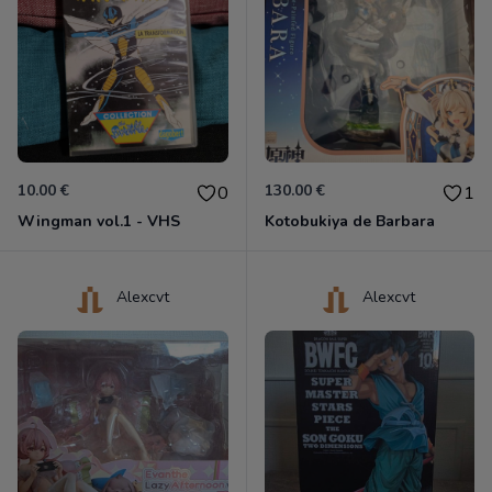
10.00 €
130.00 €
0
1
Wingman vol.1 - VHS
Kotobukiya de Barbara
Alexcvt
Alexcvt