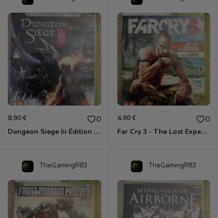
8.90 €
4.90 €
0
0
Dungeon Siege Iii Édition Limitée - Vf Intégrale Xbox 360
Far Cry 3 - The Lost Expeditions - Edition Spéciale Xbox 360
TheGamingR83
TheGamingR83