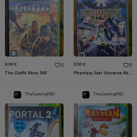
8.90 €
8.90 €
0
0
The Outfit Xbox 360
Phantasy Star Universe Xbox 360
TheGamingR83
TheGamingR83