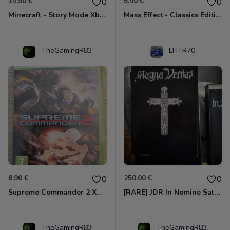
14.90 €
5.90 €
0
0
Minecraft - Story Mode Xbox 360
Mass Effect - Classics Edition Xbox 360
TheGamingR83
LHTR70
8.90 €
250.00 €
0
0
Supreme Commander 2 Xbox 360
[RARE] JDR In Nomine Satanis / Magna Veritas – 1ère Édition BOÎTE (DOS BLANC, 1989) - CROC / Siroz
TheGamingR83
TheGamingR83