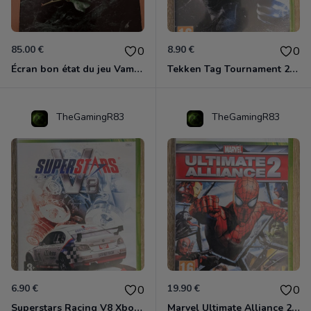
85.00 €
8.90 €
0
0
Écran bon état du jeu Vampire et livre de règles « la mascarade » état d’usage
Tekken Tag Tournament 2 Xbox 360
TheGamingR83
TheGamingR83
6.90 €
19.90 €
0
0
Superstars Racing V8 Xbox 360
Marvel Ultimate Alliance 2 Xbox 360