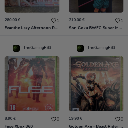
280.00 €
210.00 €
1
1
Evanthe Lazy Afternoon Red Pride of Eden
Son Goku BWFC Super Master Stars
TheGamingR83
TheGamingR83
8.90 €
19.90 €
0
0
Fuse Xbox 360
Golden Axe - Beast Rider Xbox 360