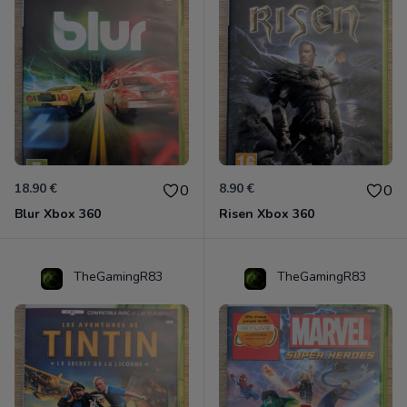
18.90 €
8.90 €
0
0
Blur Xbox 360
Risen Xbox 360
TheGamingR83
TheGamingR83