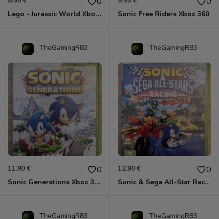
8.90 €
9.90 €
0
0
Lego - Jurassic World Xbox 360
Sonic Free Riders Xbox 360
TheGamingR83
TheGamingR83
11.90 €
12.90 €
0
0
Sonic Generations Xbox 360
Sonic & Sega All-Star Racing avec Banjo-Kazooie Xbox 360
TheGamingR83
TheGamingR83