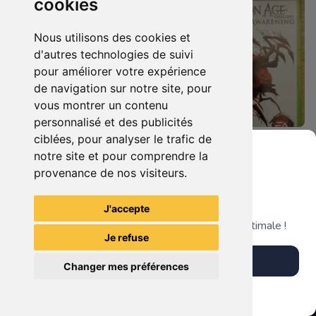
cookies
Nous utilisons des cookies et
d'autres technologies de suivi
pour améliorer votre expérience
de navigation sur notre site, pour
vous montrer un contenu
personnalisé et des publicités
ciblées, pour analyser le trafic de
8.90 €
14.90 €
0
0
notre site et pour comprendre la
Dragon Age Origins Xbox 360
Dragon Age Origins - Awakening Xbox 360
provenance de nos visiteurs.
Grenier du Geek
J'accepte
TheGamingR83
TheGamingR83
Télécharge notre app pour une expérience optimale !
Je refuse
Télécharger l'app
Changer mes préférences
Plus tard
Vendre