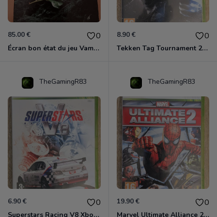
85.00 €
8.90 €
0
0
Écran bon état du jeu Vampire et livre de règles « la mascarade » état d’usage
Tekken Tag Tournament 2 Xbox 360
TheGamingR83
TheGamingR83
6.90 €
19.90 €
0
0
Superstars Racing V8 Xbox 360
Marvel Ultimate Alliance 2 Xbox 360