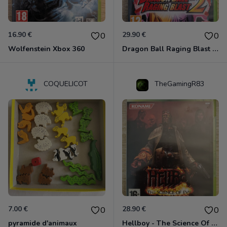
16.90 €
29.90 €
0
0
Wolfenstein Xbox 360
Dragon Ball Raging Blast 2 Xbox 360
COQUELICOT
TheGamingR83
7.00 €
28.90 €
0
0
pyramide d'animaux
Hellboy - The Science Of Evil Xbox 360