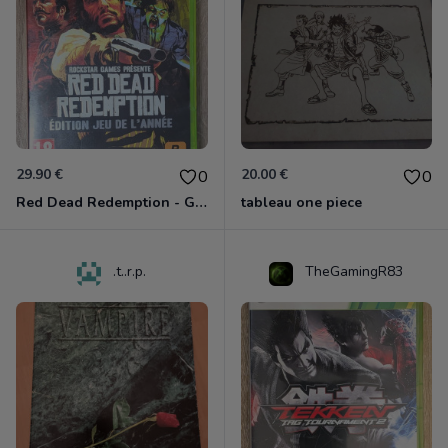
29.90 €
20.00 €
0
0
Red Dead Redemption - Game Of The Year Xbox 360
tableau one piece
.t..r.p.
TheGamingR83