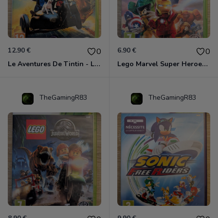
12.90 €
6.90 €
0
0
Le Aventures De Tintin - Le Secret De La Licorne Xbox 360
Lego Marvel Super Heroes Xbox 360
TheGamingR83
TheGamingR83