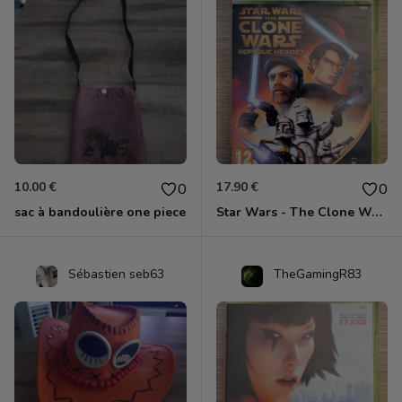
10.00 €
17.90 €
0
0
sac à bandoulière one piece
Star Wars - The Clone Wars - Les Héros De La République Xbox 360
Sébastien seb63
TheGamingR83