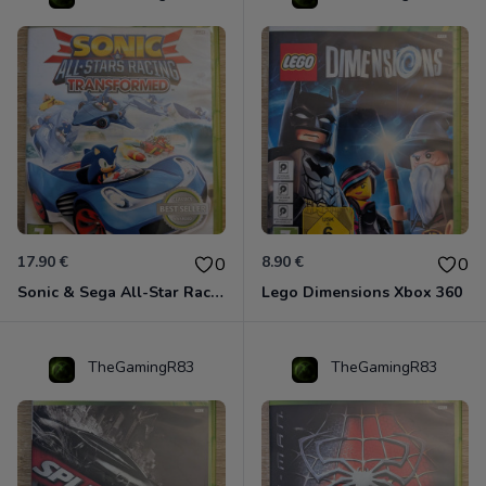
17.90 €
8.90 €
0
0
Sonic & Sega All-Star Racing - Transformed Xbox 360
Lego Dimensions Xbox 360
TheGamingR83
TheGamingR83