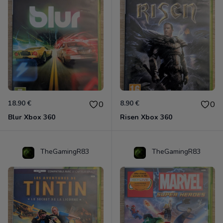
18.90 €
8.90 €
0
0
Blur Xbox 360
Risen Xbox 360
TheGamingR83
TheGamingR83