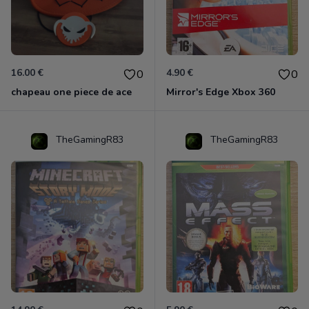
16.00 €
4.90 €
0
0
chapeau one piece de ace
Mirror's Edge Xbox 360
TheGamingR83
TheGamingR83