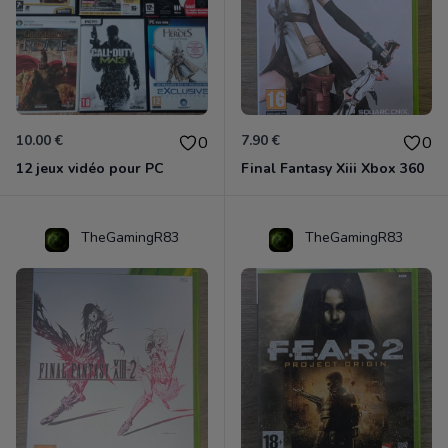
10.00 €
7.90 €
0
0
12 jeux vidéo pour PC
Final Fantasy Xiii Xbox 360
TheGamingR83
TheGamingR83