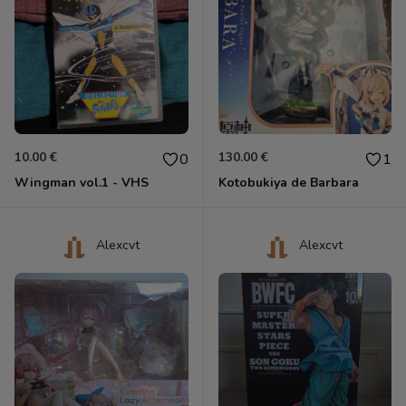
10.00 €
130.00 €
0
1
Wingman vol.1 - VHS
Kotobukiya de Barbara
Alexcvt
Alexcvt