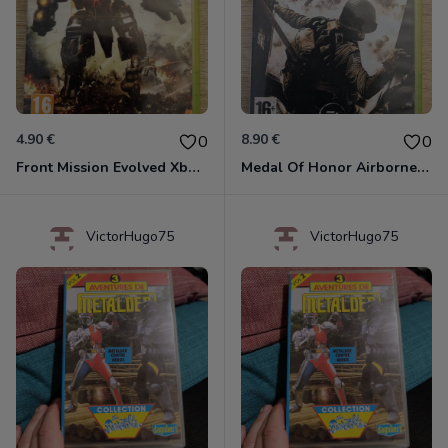
4.90 €
8.90 €
0
0
Front Mission Evolved Xbox 360
Medal Of Honor Airborne Xbox 360
VictorHugo75
VictorHugo75