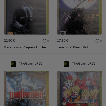
22.90 €
17.90 €
0
0
Dark Souls Prepare to Die Edition XBOX 360
Tenchu Z Xbox 360
TheGamingR83
TheGamingR83