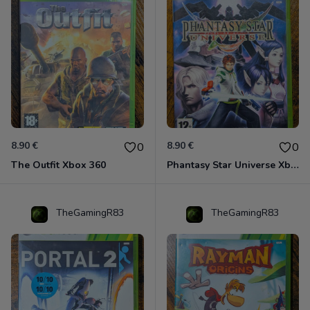
8.90 €
8.90 €
0
0
The Outfit Xbox 360
Phantasy Star Universe Xbox 360
TheGamingR83
TheGamingR83