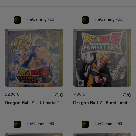
TheGamingR83
TheGamingR83
12.90 €
7.90 €
0
0
Dragon Ball Z - Ultimate Tenkaichi Xbox 360
Dragon Ball Z : Burst Limit Xbox 360
TheGamingR83
TheGamingR83