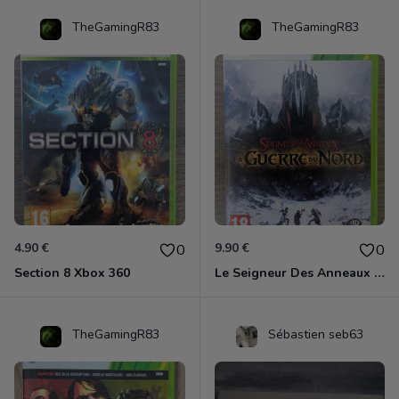
TheGamingR83
TheGamingR83
4.90 €
9.90 €
0
0
Section 8 Xbox 360
Le Seigneur Des Anneaux - La Guerre Du Nord Xbox 360
TheGamingR83
Sébastien seb63