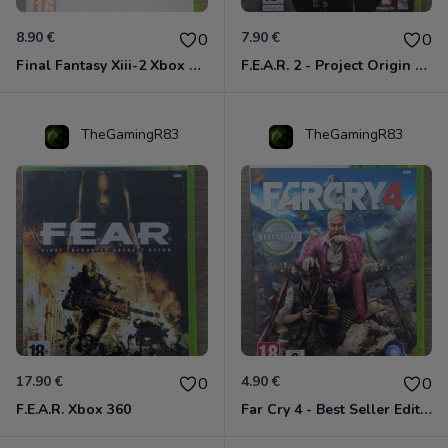
8.90 €
7.90 €
0
0
Final Fantasy Xiii-2 Xbox 360
F.E.A.R. 2 - Project Origin Xbox 360
TheGamingR83
TheGamingR83
17.90 €
4.90 €
0
0
F.E.A.R. Xbox 360
Far Cry 4 - Best Seller Edition Xbox 360