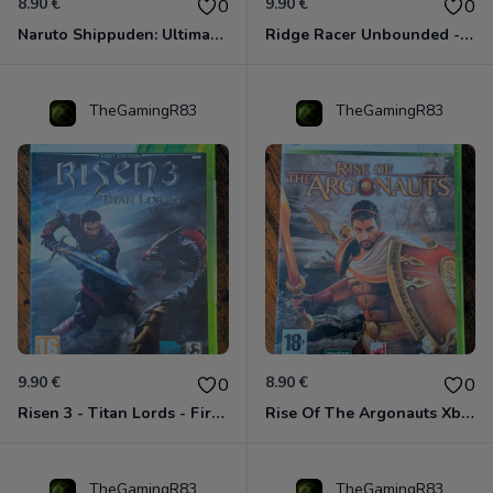
8.90 €
9.90 €
0
0
Naruto Shippuden: Ultimate Ninja Storm Generations - Card Edition Xbox 360
Ridge Racer Unbounded - Édition Limitée Xbox 360
TheGamingR83
TheGamingR83
9.90 €
8.90 €
0
0
Risen 3 - Titan Lords - First Edition Xbox 360
Rise Of The Argonauts Xbox 360
TheGamingR83
TheGamingR83