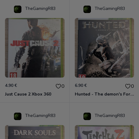
TheGamingR83
TheGamingR83
4.90 €
6.90 €
0
0
Just Cause 2 Xbox 360
Hunted - The demon's Forge Xbox 360 (Complet CIB)
TheGamingR83
TheGamingR83