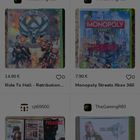
14.90 €
7.90 €
0
0
Ride To Hell - Retribution Xbox 360
Monopoly Streets Xbox 360
cjt69500
TheGamingR83