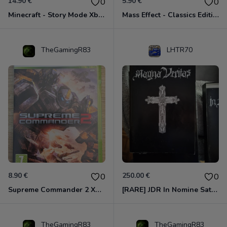
14.90 €
5.90 €
0
0
Minecraft - Story Mode Xbox 360
Mass Effect - Classics Edition Xbox 360
TheGamingR83
LHTR70
8.90 €
250.00 €
0
0
Supreme Commander 2 Xbox 360
[RARE] JDR In Nomine Satanis / Magna Veritas – 1ère Édition BOÎTE (DOS BLANC, 1989) - CROC / Siroz
TheGamingR83
TheGamingR83