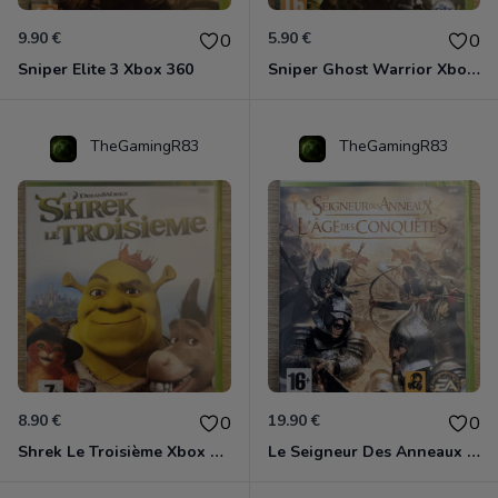
9.90 €
5.90 €
0
0
Sniper Elite 3 Xbox 360
Sniper Ghost Warrior Xbox 360
TheGamingR83
TheGamingR83
8.90 €
19.90 €
0
0
Shrek Le Troisième Xbox 360
Le Seigneur Des Anneaux - L'âge Des Conquêtes Xbox 360