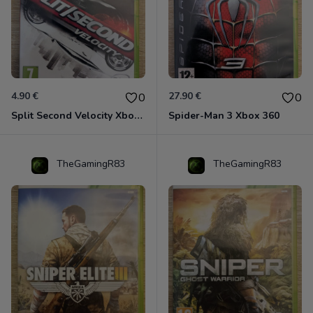
4.90 €
27.90 €
0
0
Split Second Velocity Xbox 360
Spider-Man 3 Xbox 360
TheGamingR83
TheGamingR83