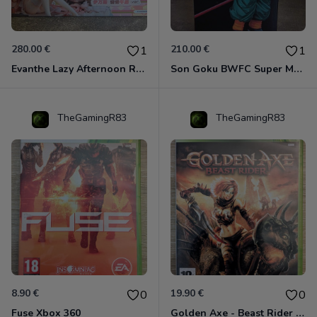
280.00 €
210.00 €
1
1
Evanthe Lazy Afternoon Red Pride of Eden
Son Goku BWFC Super Master Stars
TheGamingR83
TheGamingR83
8.90 €
19.90 €
0
0
Fuse Xbox 360
Golden Axe - Beast Rider Xbox 360