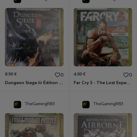
8.90 €
4.90 €
0
0
Dungeon Siege Iii Édition Limitée - Vf Intégrale Xbox 360
Far Cry 3 - The Lost Expeditions - Edition Spéciale Xbox 360
TheGamingR83
TheGamingR83