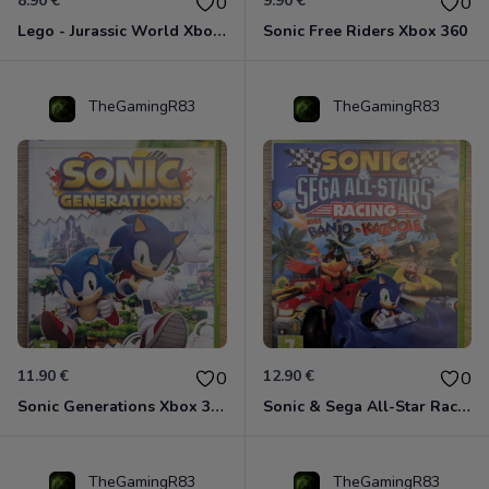
8.90 €
9.90 €
0
0
Lego - Jurassic World Xbox 360
Sonic Free Riders Xbox 360
TheGamingR83
TheGamingR83
11.90 €
12.90 €
0
0
Sonic Generations Xbox 360
Sonic & Sega All-Star Racing avec Banjo-Kazooie Xbox 360
TheGamingR83
TheGamingR83