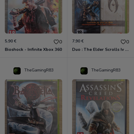
5.90 €
7.90 €
0
0
Bioshock - Infinite Xbox 360
Duo : The Elder Scrolls Iv - Oblivion + Bioshock Xbox 360
TheGamingR83
TheGamingR83