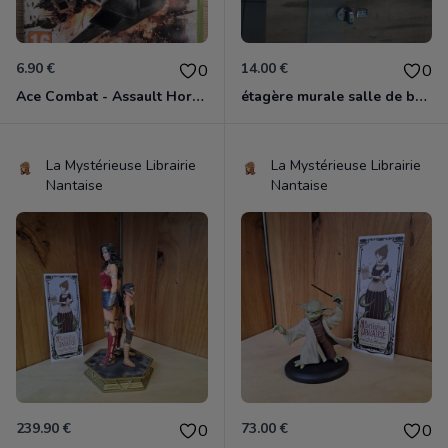
6.90 €
14.00 €
0
0
Ace Combat - Assault Horizon Xbox 360
étagère murale salle de bain
La Mystérieuse Librairie
La Mystérieuse Librairie
Nantaise
Nantaise
239.90 €
73.00 €
0
0