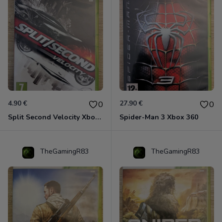
4.90 €
27.90 €
0
0
Split Second Velocity Xbox 360
Spider-Man 3 Xbox 360
TheGamingR83
TheGamingR83