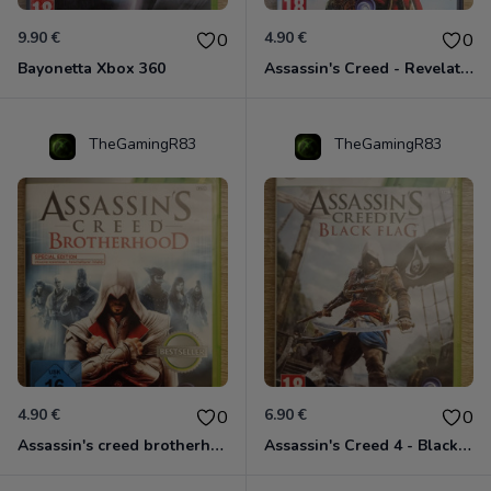
9.90 €
4.90 €
0
0
Bayonetta Xbox 360
Assassin's Creed - Revelations - Classics Edition Xbox 360
TheGamingR83
TheGamingR83
4.90 €
6.90 €
0
0
Assassin's creed brotherhood édition Special Xbox 360 classics
Assassin's Creed 4 - Black Flag - Edition Benelux Xbox 360