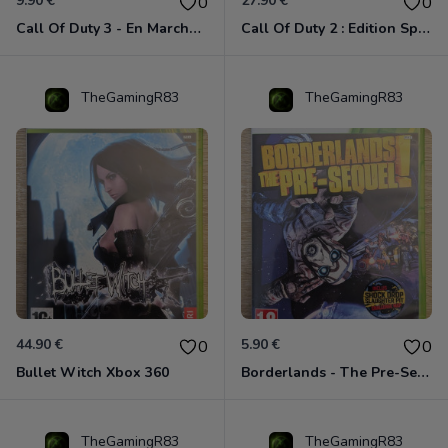
9.90 €
27.90 €
0
0
Call Of Duty 3 - En Marche Vers Paris Xbox 360
Call Of Duty 2 : Edition Spéciale Xbox 360 GOTY
TheGamingR83
TheGamingR83
44.90 €
5.90 €
0
0
Bullet Witch Xbox 360
Borderlands - The Pre-Sequel ! Xbox 360
TheGamingR83
TheGamingR83