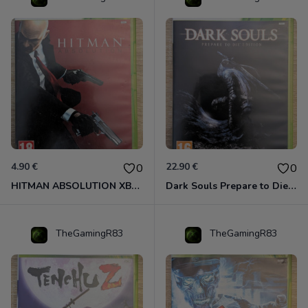
4.90 €
22.90 €
0
0
HITMAN ABSOLUTION XBOX 360
Dark Souls Prepare to Die Edition XBOX 360
TheGamingR83
TheGamingR83