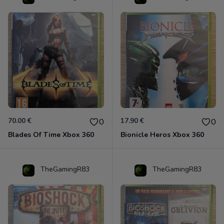
70.00 €
17.90 €
0
0
Blades Of Time Xbox 360
Bionicle Heros Xbox 360
TheGamingR83
TheGamingR83