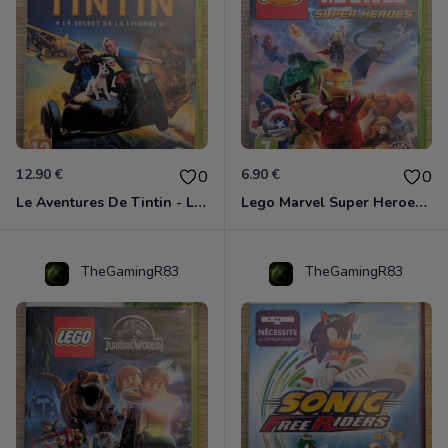
12.90 €
6.90 €
0
0
Le Aventures De Tintin - Le Secret De La Licorne Xbox 360
Lego Marvel Super Heroes Xbox 360
TheGamingR83
TheGamingR83