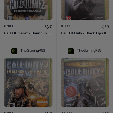
8.90 €
8.90 €
0
0
Call Of Juarez - Bound In Blood Xbox 360
Call Of Duty - Black Ops II Xbox 360
TheGamingR83
TheGamingR83