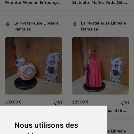
Wonder Woman & Young Diana (tirée de "Wonder Woman 1984")
Statuette Maître Yoda (Star Wars).
La Mystérieuse Librairie
La Mystérieuse Librairie
Nantaise
Nantaise
180.00 €
129.00 €
0
0
Statuette BB-8 (Star Wars).
Statuette Royal Guard (Star Wars).
Nous utilisons des
La Mystérieuse Librairie
La Mystérieuse Librairie