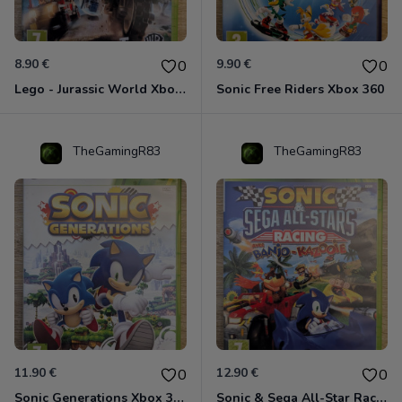
8.90 €
9.90 €
0
0
Lego - Jurassic World Xbox 360
Sonic Free Riders Xbox 360
TheGamingR83
TheGamingR83
11.90 €
12.90 €
0
0
Sonic Generations Xbox 360
Sonic & Sega All-Star Racing avec Banjo-Kazooie Xbox 360