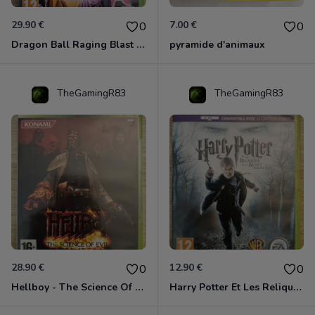
29.90 €
7.00 €
0
0
Dragon Ball Raging Blast 2 Xbox 360
pyramide d'animaux
TheGamingR83
TheGamingR83
28.90 €
12.90 €
0
0
Hellboy - The Science Of Evil Xbox 360
Harry Potter Et Les Reliques De La Mort - 1ère Partie Xbox 360