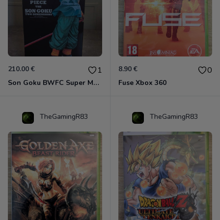
210.00 €
8.90 €
1
0
Son Goku BWFC Super Master Stars
Fuse Xbox 360
TheGamingR83
TheGamingR83