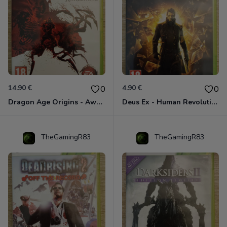
14.90 €
4.90 €
0
0
Dragon Age Origins - Awakening Xbox 360
Deus Ex - Human Revolution Xbox 360
TheGamingR83
TheGamingR83