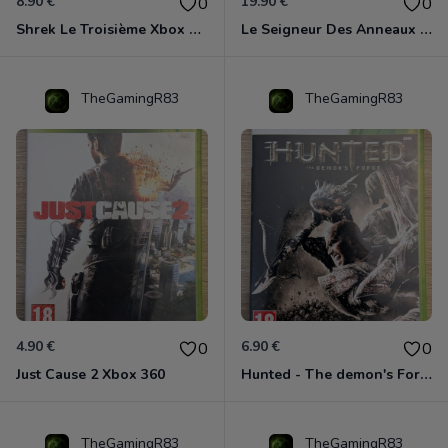
8.90 €
19.90 €
0
0
Shrek Le Troisième Xbox 360
Le Seigneur Des Anneaux - L'âge Des Conquêtes Xbox 360
TheGamingR83
TheGamingR83
4.90 €
6.90 €
0
0
Just Cause 2 Xbox 360
Hunted - The demon's Forge Xbox 360 (Complet CIB)
TheGamingR83
TheGamingR83