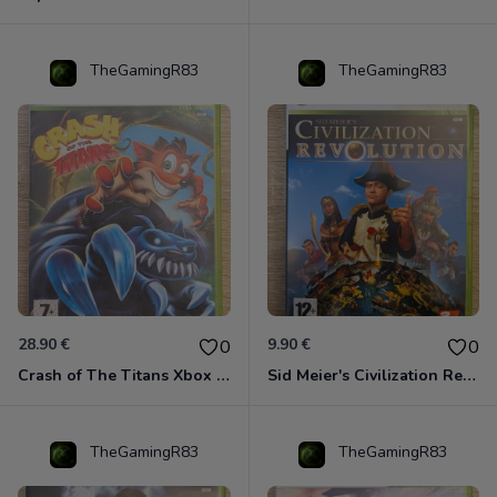
TheGamingR83
TheGamingR83
28.90 €
9.90 €
0
0
Crash of The Titans Xbox 360
Sid Meier's Civilization Revolution Xbox 360
TheGamingR83
TheGamingR83