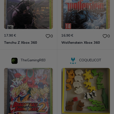
17.90 €
16.90 €
0
0
Tenchu Z Xbox 360
Wolfenstein Xbox 360
TheGamingR83
COQUELICOT