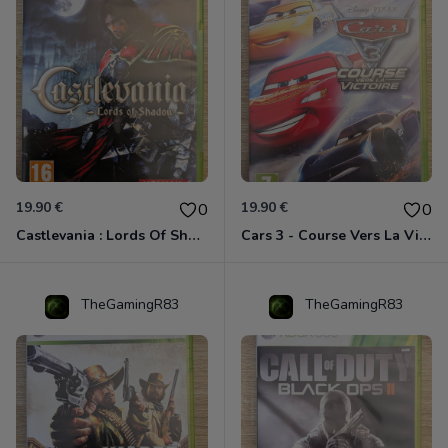
19.90 €
19.90 €
0
0
Castlevania : Lords Of Shadow Xbox 360
Cars 3 - Course Vers La Victoire Xbox 360
TheGamingR83
TheGamingR83