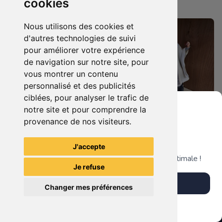
cookies
Nantaise
Nantaise
Nous utilisons des cookies et
d'autres technologies de suivi
pour améliorer votre expérience
de navigation sur notre site, pour
vous montrer un contenu
personnalisé et des publicités
ciblées, pour analyser le trafic de
notre site et pour comprendre la
provenance de nos visiteurs.
99.90 €
189.90 €
0
0
Statuette Harley Quinn
Grenier du Geek
Statuette Saruman (Christopher Lee), Le Seigneur des Anneaux.
J'accepte
Télécharge notre app pour une expérience optimale !
Je refuse
La Mystérieuse Librairie
La Mystérieuse Librairie
Télécharger l'app
Nantaise
Nantaise
Changer mes préférences
Plus tard
Vendre