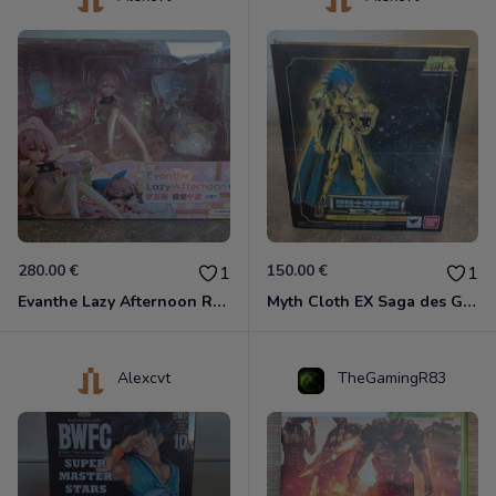
280.00 €
150.00 €
1
1
Evanthe Lazy Afternoon Red Pride of Eden
Myth Cloth EX Saga des Gémeaux
Alexcvt
TheGamingR83