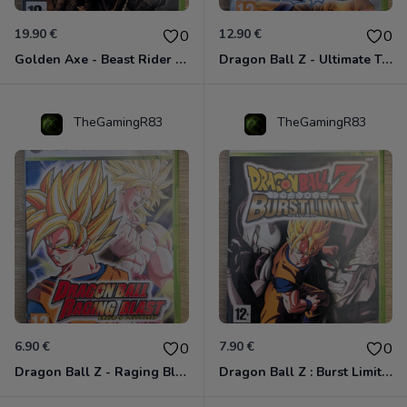
19.90 €
12.90 €
0
0
Golden Axe - Beast Rider Xbox 360
Dragon Ball Z - Ultimate Tenkaichi Xbox 360
TheGamingR83
TheGamingR83
6.90 €
7.90 €
0
0
Dragon Ball Z - Raging Blast Xbox 360
Dragon Ball Z : Burst Limit Xbox 360