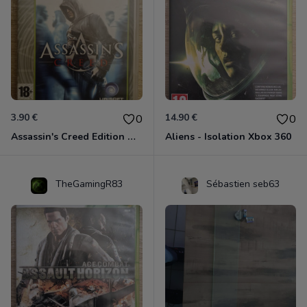
3.90 €
14.90 €
0
0
Assassin's Creed Edition Classics Xbox 360
Aliens - Isolation Xbox 360
TheGamingR83
Sébastien seb63