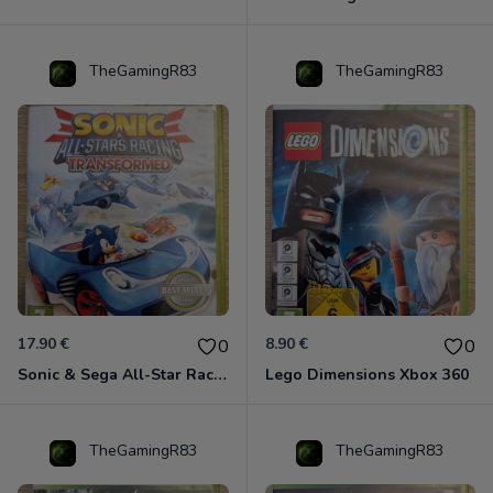
TheGamingR83
TheGamingR83
17.90 €
8.90 €
0
0
Sonic & Sega All-Star Racing - Transformed Xbox 360
Lego Dimensions Xbox 360
TheGamingR83
TheGamingR83