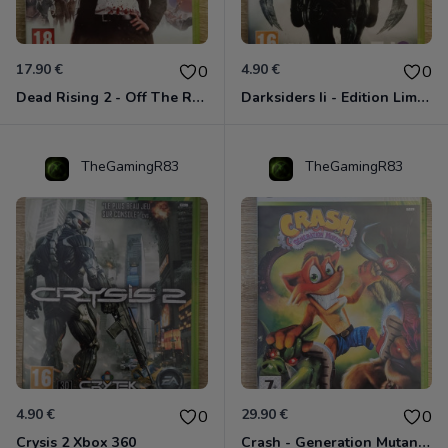
17.90 €
4.90 €
0
0
Dead Rising 2 - Off The Record Xbox 360
Darksiders Ii - Edition Limitée Xbox 360
TheGamingR83
TheGamingR83
4.90 €
29.90 €
0
0
Crysis 2 Xbox 360
Crash - Generation Mutant Xbox 360