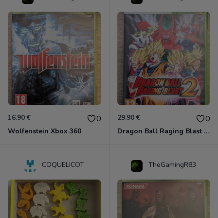
16.90 €
29.90 €
0
0
Wolfenstein Xbox 360
Dragon Ball Raging Blast 2 Xbox 360
COQUELICOT
TheGamingR83