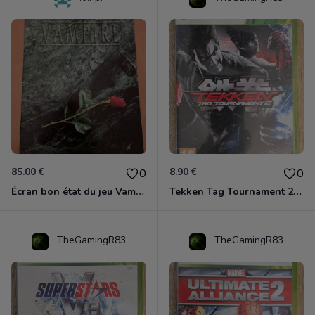
85.00 €
8.90 €
0
0
Écran bon état du jeu Vampire et livre de règles « la mascarade » état d’usage
Tekken Tag Tournament 2 Xbox 360
TheGamingR83
TheGamingR83