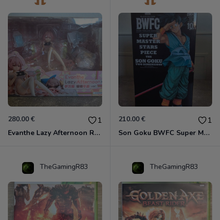
280.00 €
210.00 €
1
1
Evanthe Lazy Afternoon Red Pride of Eden
Son Goku BWFC Super Master Stars
TheGamingR83
TheGamingR83