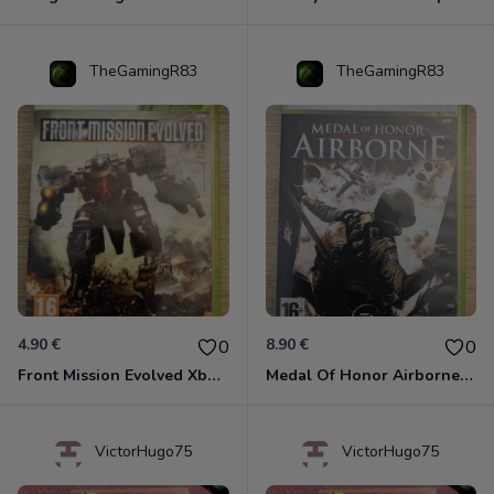
TheGamingR83
TheGamingR83
4.90 €
8.90 €
0
0
Front Mission Evolved Xbox 360
Medal Of Honor Airborne Xbox 360
VictorHugo75
VictorHugo75