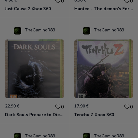
4.90 €
6.90 €
0
0
Just Cause 2 Xbox 360
Hunted - The demon's Forge Xbox 360 (Complet CIB)
TheGamingR83
TheGamingR83
22.90 €
17.90 €
0
0
Dark Souls Prepare to Die Edition XBOX 360
Tenchu Z Xbox 360
TheGamingR83
TheGamingR83