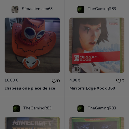
Sébastien seb63
TheGamingR83
16.00 €
4.90 €
0
0
chapeau one piece de ace
Mirror's Edge Xbox 360
TheGamingR83
TheGamingR83