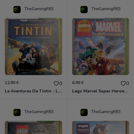
TheGamingR83
TheGamingR83
12.90 €
6.90 €
0
0
Le Aventures De Tintin - Le Secret De La Licorne Xbox 360
Lego Marvel Super Heroes Xbox 360
TheGamingR83
TheGamingR83