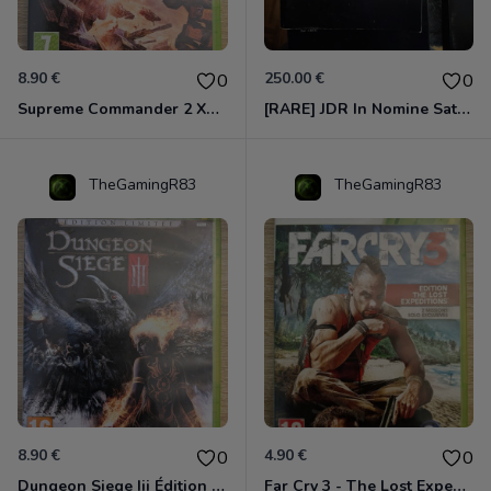
8.90 €
250.00 €
0
0
Supreme Commander 2 Xbox 360
[RARE] JDR In Nomine Satanis / Magna Veritas – 1ère Édition BOÎTE (DOS BLANC, 1989) - CROC / Siroz
TheGamingR83
TheGamingR83
8.90 €
4.90 €
0
0
Dungeon Siege Iii Édition Limitée - Vf Intégrale Xbox 360
Far Cry 3 - The Lost Expeditions - Edition Spéciale Xbox 360