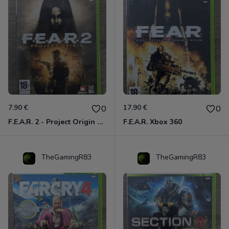
7.90 €
17.90 €
0
0
F.E.A.R. 2 - Project Origin Xbox 360
F.E.A.R. Xbox 360
TheGamingR83
TheGamingR83