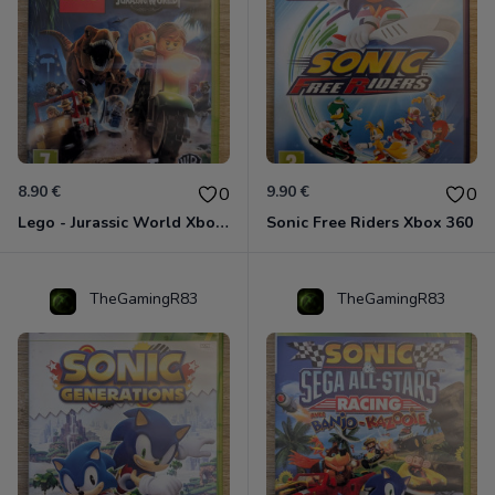
8.90 €
9.90 €
0
0
Lego - Jurassic World Xbox 360
Sonic Free Riders Xbox 360
TheGamingR83
TheGamingR83