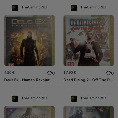
TheGamingR83
TheGamingR83
4.90 €
17.90 €
0
0
Deus Ex - Human Revolution Xbox 360
Dead Rising 2 - Off The Record Xbox 360
TheGamingR83
TheGamingR83