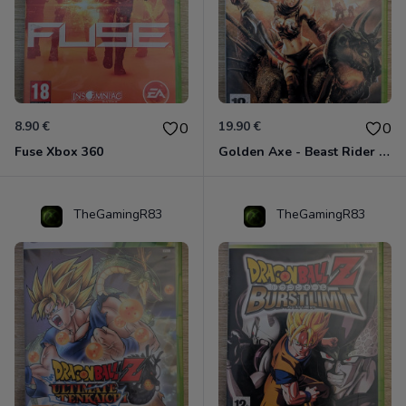
8.90 €
19.90 €
0
0
Fuse Xbox 360
Golden Axe - Beast Rider Xbox 360
TheGamingR83
TheGamingR83