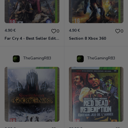
4.90 €
4.90 €
0
0
Far Cry 4 - Best Seller Edition Xbox 360
Section 8 Xbox 360
TheGamingR83
TheGamingR83