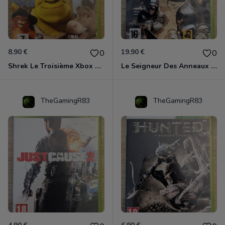
8.90 €
19.90 €
0
0
Shrek Le Troisième Xbox 360
Le Seigneur Des Anneaux - L'âge Des Conquêtes Xbox 360
TheGamingR83
TheGamingR83