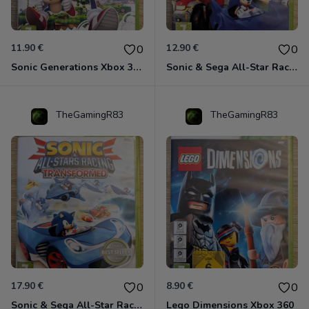
11.90 €
12.90 €
0
0
Sonic Generations Xbox 360
Sonic & Sega All-Star Racing avec Banjo-Kazooie Xbox 360
TheGamingR83
TheGamingR83
17.90 €
8.90 €
0
0
Sonic & Sega All-Star Racing - Transformed Xbox 360
Lego Dimensions Xbox 360