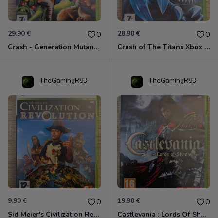
29.90 €
28.90 €
0
0
Crash - Generation Mutant Xbox 360
Crash of The Titans Xbox 360
TheGamingR83
TheGamingR83
9.90 €
19.90 €
0
0
Sid Meier's Civilization Revolution Xbox 360
Castlevania : Lords Of Shadow Xbox 360