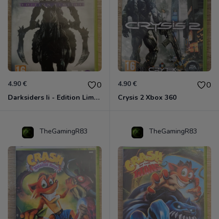
4.90 €
4.90 €
0
0
Darksiders Ii - Edition Limitée Xbox 360
Crysis 2 Xbox 360
TheGamingR83
TheGamingR83