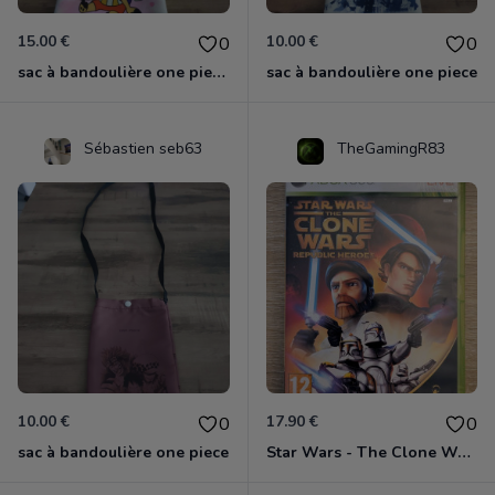
15.00 €
10.00 €
0
0
sac à bandoulière one piece chopper
sac à bandoulière one piece
Sébastien seb63
TheGamingR83
10.00 €
17.90 €
0
0
sac à bandoulière one piece
Star Wars - The Clone Wars - Les Héros De La République Xbox 360