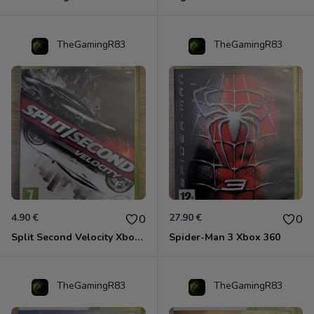
TheGamingR83
TheGamingR83
4.90 €
27.90 €
0
0
Split Second Velocity Xbox 360
Spider-Man 3 Xbox 360
TheGamingR83
TheGamingR83