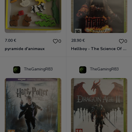
7.00 €
28.90 €
0
0
pyramide d'animaux
Hellboy - The Science Of Evil Xbox 360
TheGamingR83
TheGamingR83