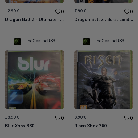
12.90 €
7.90 €
0
0
Dragon Ball Z - Ultimate Tenkaichi Xbox 360
Dragon Ball Z : Burst Limit Xbox 360
TheGamingR83
TheGamingR83
18.90 €
8.90 €
0
0
Blur Xbox 360
Risen Xbox 360