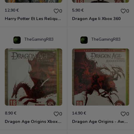
12.90 €
5.90 €
0
0
Harry Potter Et Les Reliques De La Mort - 1ère Partie Xbox 360
Dragon Age Ii Xbox 360
TheGamingR83
TheGamingR83
8.90 €
14.90 €
0
0
Dragon Age Origins Xbox 360
Dragon Age Origins - Awakening Xbox 360