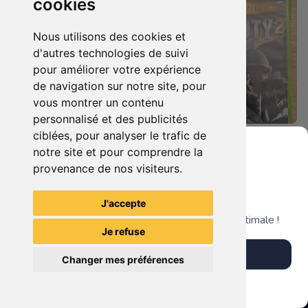
cookies
Nous utilisons des cookies et
d'autres technologies de suivi
pour améliorer votre expérience
de navigation sur notre site, pour
vous montrer un contenu
personnalisé et des publicités
ciblées, pour analyser le trafic de
8.90 €
27.90 €
0
0
notre site et pour comprendre la
Call Of Duty - Black Ops II Xbox 360
Call Of Duty 2 : Edition Spéciale Xbox 360 GOTY
provenance de nos visiteurs.
Grenier du Geek
J'accepte
TheGamingR83
TheGamingR83
Télécharge notre app pour une expérience optimale !
Je refuse
Télécharger l'app
Changer mes préférences
Plus tard
Vendre