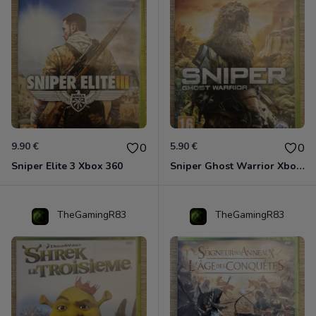
9.90 €
5.90 €
0
0
Sniper Elite 3 Xbox 360
Sniper Ghost Warrior Xbox 360
TheGamingR83
TheGamingR83