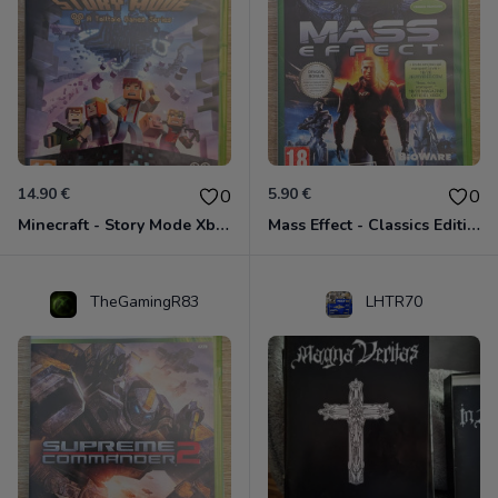
14.90 €
5.90 €
0
0
Minecraft - Story Mode Xbox 360
Mass Effect - Classics Edition Xbox 360
TheGamingR83
LHTR70