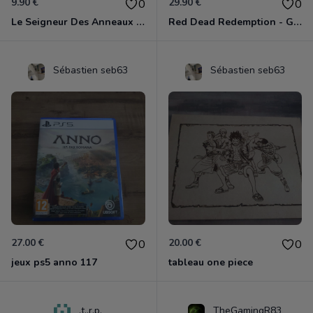
9.90 €
29.90 €
0
0
Le Seigneur Des Anneaux - La Guerre Du Nord Xbox 360
Red Dead Redemption - Game Of The Year Xbox 360
Sébastien seb63
Sébastien seb63
27.00 €
20.00 €
0
0
jeux ps5 anno 117
tableau one piece
.t..r.p.
TheGamingR83