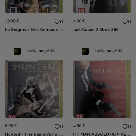
19.90 €
4.90 €
0
0
Le Seigneur Des Anneaux - L'âge Des Conquêtes Xbox 360
Just Cause 2 Xbox 360
TheGamingR83
TheGamingR83
6.90 €
4.90 €
0
0
Hunted - The demon's Forge Xbox 360 (Complet CIB)
HITMAN ABSOLUTION XBOX 360