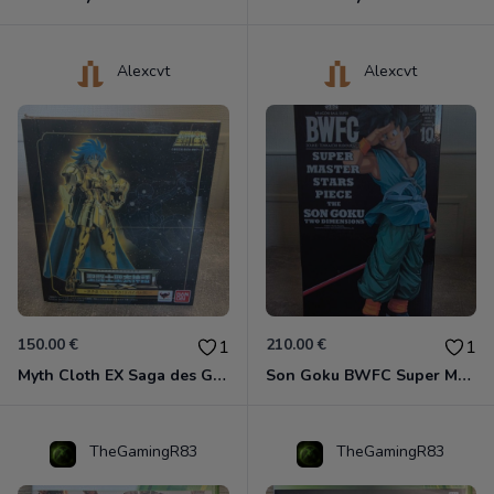
Alexcvt
Alexcvt
150.00 €
210.00 €
1
1
Myth Cloth EX Saga des Gémeaux
Son Goku BWFC Super Master Stars
TheGamingR83
TheGamingR83