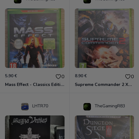
5.90 €
8.90 €
0
0
Mass Effect - Classics Edition Xbox 360
Supreme Commander 2 Xbox 360
LHTR70
TheGamingR83