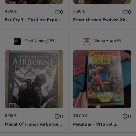
4.90 €
4.90 €
0
0
Far Cry 3 - The Lost Expeditions - Edition Spéciale Xbox 360
Front Mission Evolved Xbox 360
TheGamingR83
VictorHugo75
8.90 €
10.00 €
0
0
Medal Of Honor Airborne Xbox 360
Metalder - VHS vol 2.