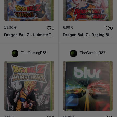
12.90 €
6.90 €
0
0
Dragon Ball Z - Ultimate Tenkaichi Xbox 360
Dragon Ball Z - Raging Blast Xbox 360
TheGamingR83
TheGamingR83