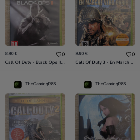
8.90 €
9.90 €
0
0
Call Of Duty - Black Ops II Xbox 360
Call Of Duty 3 - En Marche Vers Paris Xbox 360
TheGamingR83
TheGamingR83