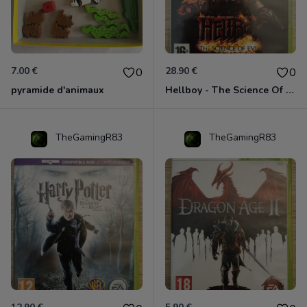
7.00 €
28.90 €
0
0
pyramide d'animaux
Hellboy - The Science Of Evil Xbox 360
TheGamingR83
TheGamingR83