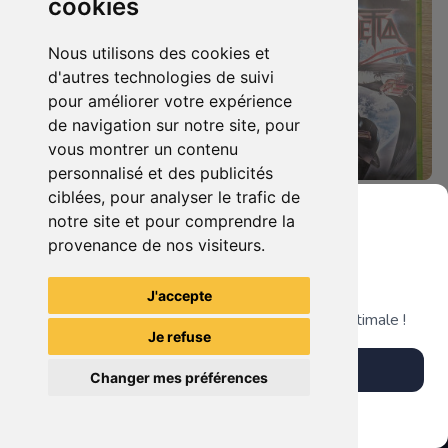
cookies
Nous utilisons des cookies et
d'autres technologies de suivi
pour améliorer votre expérience
de navigation sur notre site, pour
vous montrer un contenu
personnalisé et des publicités
ciblées, pour analyser le trafic de
7.90 €
9.90 €
0
0
notre site et pour comprendre la
Duo : The Elder Scrolls Iv - Oblivion + Bioshock Xbox 360
Bayonetta Xbox 360
provenance de nos visiteurs.
Grenier du Geek
J'accepte
TheGamingR83
TheGamingR83
Télécharge notre app pour une expérience optimale !
Je refuse
Télécharger l'app
Changer mes préférences
Plus tard
Vendre