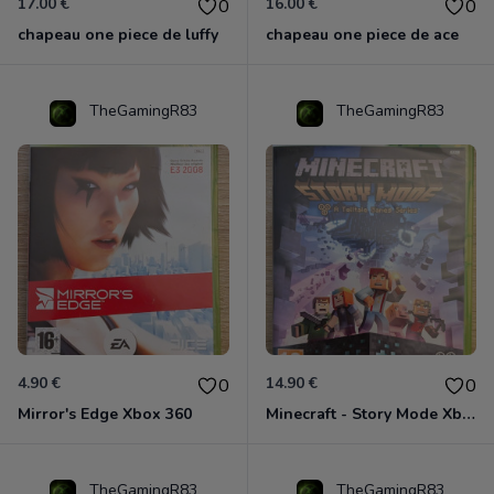
17.00 €
16.00 €
0
0
chapeau one piece de luffy
chapeau one piece de ace
TheGamingR83
TheGamingR83
4.90 €
14.90 €
0
0
Mirror's Edge Xbox 360
Minecraft - Story Mode Xbox 360
TheGamingR83
TheGamingR83