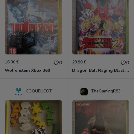
16.90 €
29.90 €
0
0
Wolfenstein Xbox 360
Dragon Ball Raging Blast 2 Xbox 360
COQUELICOT
TheGamingR83