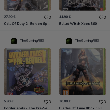
27.90 €
44.90 €
0
0
Call Of Duty 2 : Edition Spéciale Xbox 360 GOTY
Bullet Witch Xbox 360
TheGamingR83
TheGamingR83
5.90 €
70.00 €
0
0
Borderlands - The Pre-Sequel ! Xbox 360
Blades Of Time Xbox 360