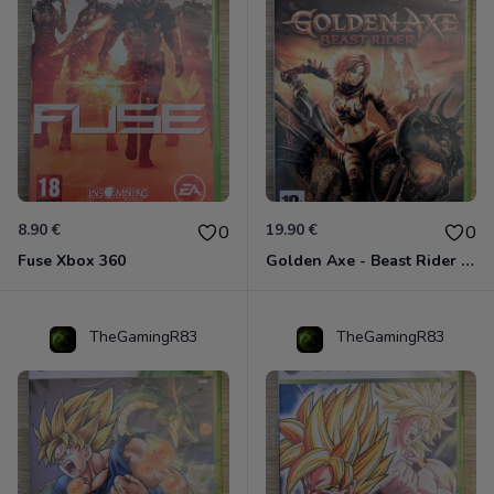
8.90 €
19.90 €
0
0
Fuse Xbox 360
Golden Axe - Beast Rider Xbox 360
TheGamingR83
TheGamingR83