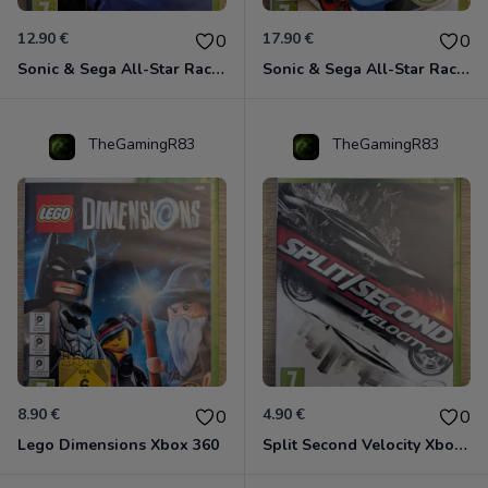
12.90 €
17.90 €
0
0
Sonic & Sega All-Star Racing avec Banjo-Kazooie Xbox 360
Sonic & Sega All-Star Racing - Transformed Xbox 360
TheGamingR83
TheGamingR83
8.90 €
4.90 €
0
0
Lego Dimensions Xbox 360
Split Second Velocity Xbox 360