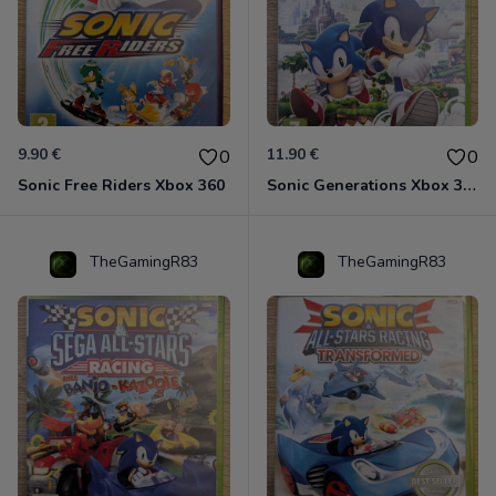
9.90 €
11.90 €
0
0
Sonic Free Riders Xbox 360
Sonic Generations Xbox 360
TheGamingR83
TheGamingR83