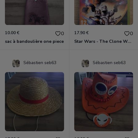
10.00 €
17.90 €
0
0
sac à bandoulière one piece
Star Wars - The Clone Wars - Les Héros De La République Xbox 360
Sébastien seb63
Sébastien seb63