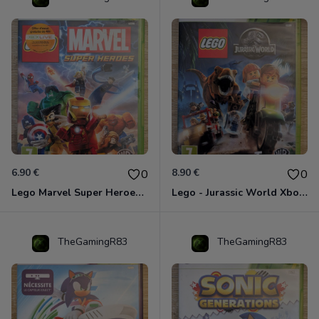
6.90 €
8.90 €
0
0
Lego Marvel Super Heroes Xbox 360
Lego - Jurassic World Xbox 360
TheGamingR83
TheGamingR83