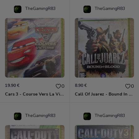
TheGamingR83
TheGamingR83
19.90 €
8.90 €
0
0
Cars 3 - Course Vers La Victoire Xbox 360
Call Of Juarez - Bound In Blood Xbox 360
TheGamingR83
TheGamingR83