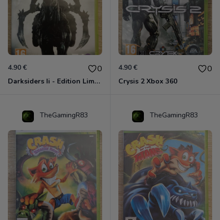
4.90 €
4.90 €
0
0
Darksiders Ii - Edition Limitée Xbox 360
Crysis 2 Xbox 360
TheGamingR83
TheGamingR83