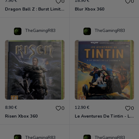
7.90 €
18.90 €
0
0
Dragon Ball Z : Burst Limit Xbox 360
Blur Xbox 360
TheGamingR83
TheGamingR83
8.90 €
12.90 €
0
0
Risen Xbox 360
Le Aventures De Tintin - Le Secret De La Licorne Xbox 360
TheGamingR83
TheGamingR83