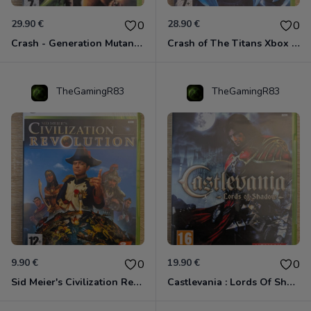
29.90 €
28.90 €
0
0
Crash - Generation Mutant Xbox 360
Crash of The Titans Xbox 360
TheGamingR83
TheGamingR83
9.90 €
19.90 €
0
0
Sid Meier's Civilization Revolution Xbox 360
Castlevania : Lords Of Shadow Xbox 360