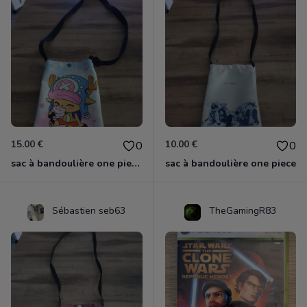
15.00 €
10.00 €
0
0
sac à bandoulière one piece chopper
sac à bandoulière one piece
Sébastien seb63
TheGamingR83