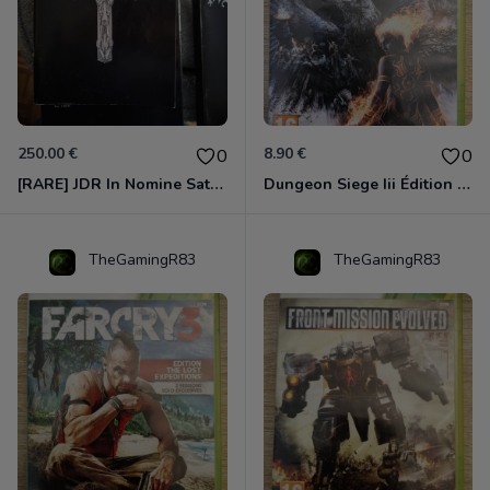
250.00 €
8.90 €
0
0
[RARE] JDR In Nomine Satanis / Magna Veritas – 1ère Édition BOÎTE (DOS BLANC, 1989) - CROC / Siroz
Dungeon Siege Iii Édition Limitée - Vf Intégrale Xbox 360
TheGamingR83
TheGamingR83