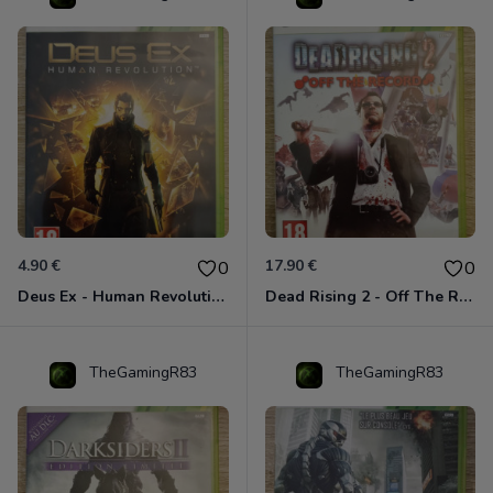
4.90 €
17.90 €
0
0
Deus Ex - Human Revolution Xbox 360
Dead Rising 2 - Off The Record Xbox 360
TheGamingR83
TheGamingR83