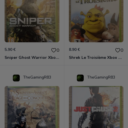
5.90 €
8.90 €
0
0
Sniper Ghost Warrior Xbox 360
Shrek Le Troisième Xbox 360
TheGamingR83
TheGamingR83