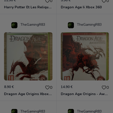
12.90 €
5.90 €
0
0
Harry Potter Et Les Reliques De La Mort - 1ère Partie Xbox 360
Dragon Age Ii Xbox 360
TheGamingR83
TheGamingR83
8.90 €
14.90 €
0
0
Dragon Age Origins Xbox 360
Dragon Age Origins - Awakening Xbox 360
TheGamingR83
TheGamingR83