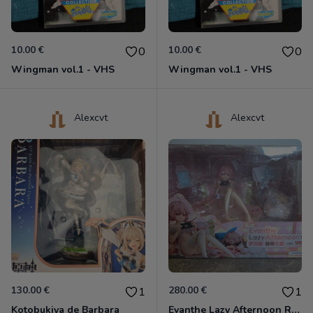
10.00 €
10.00 €
0
0
Wingman vol.1 - VHS
Wingman vol.1 - VHS
Alexcvt
Alexcvt
130.00 €
280.00 €
1
1
Kotobukiya de Barbara
Evanthe Lazy Afternoon Red Pride of Eden