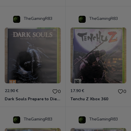
TheGamingR83
TheGamingR83
22.90 €
17.90 €
0
0
Dark Souls Prepare to Die Edition XBOX 360
Tenchu Z Xbox 360
TheGamingR83
TheGamingR83