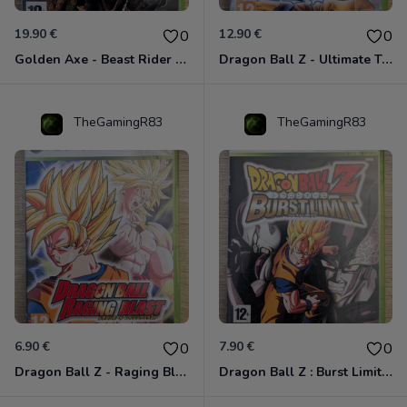
19.90 €
12.90 €
0
0
Golden Axe - Beast Rider Xbox 360
Dragon Ball Z - Ultimate Tenkaichi Xbox 360
TheGamingR83
TheGamingR83
6.90 €
7.90 €
0
0
Dragon Ball Z - Raging Blast Xbox 360
Dragon Ball Z : Burst Limit Xbox 360