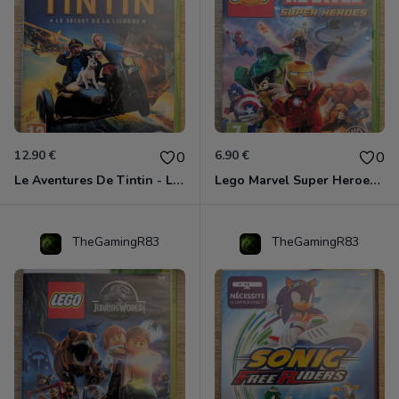
12.90 €
6.90 €
0
0
Le Aventures De Tintin - Le Secret De La Licorne Xbox 360
Lego Marvel Super Heroes Xbox 360
TheGamingR83
TheGamingR83