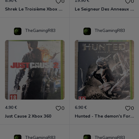
8.90 €
19.90 €
0
0
Shrek Le Troisième Xbox 360
Le Seigneur Des Anneaux - L'âge Des Conquêtes Xbox 360
TheGamingR83
TheGamingR83
4.90 €
6.90 €
0
0
Just Cause 2 Xbox 360
Hunted - The demon's Forge Xbox 360 (Complet CIB)
TheGamingR83
TheGamingR83