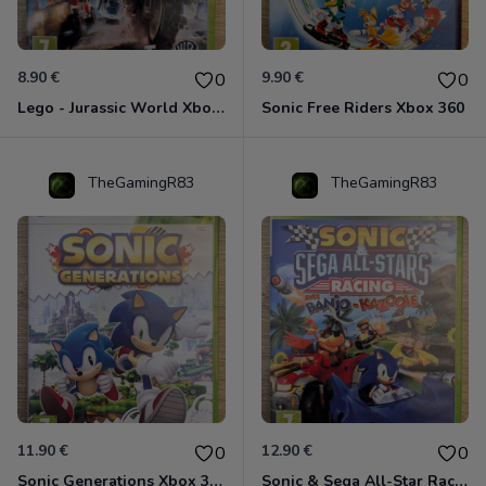
8.90 €
9.90 €
0
0
Lego - Jurassic World Xbox 360
Sonic Free Riders Xbox 360
TheGamingR83
TheGamingR83
11.90 €
12.90 €
0
0
Sonic Generations Xbox 360
Sonic & Sega All-Star Racing avec Banjo-Kazooie Xbox 360