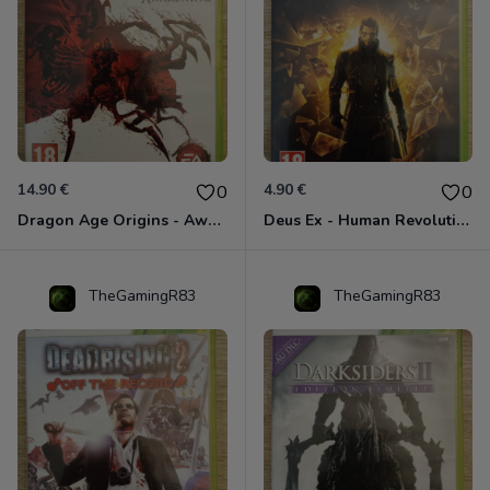
14.90 €
4.90 €
0
0
Dragon Age Origins - Awakening Xbox 360
Deus Ex - Human Revolution Xbox 360
TheGamingR83
TheGamingR83