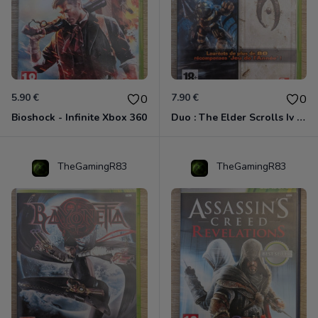
5.90 €
7.90 €
0
0
Bioshock - Infinite Xbox 360
Duo : The Elder Scrolls Iv - Oblivion + Bioshock Xbox 360
TheGamingR83
TheGamingR83