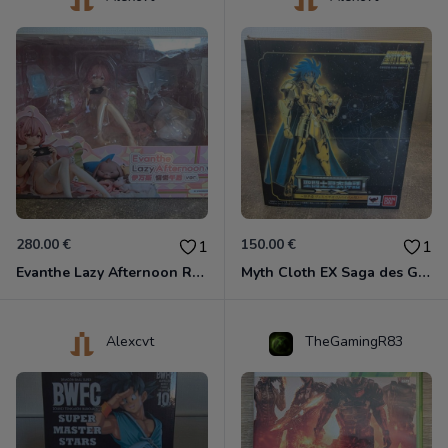
280.00 €
150.00 €
1
1
Evanthe Lazy Afternoon Red Pride of Eden
Myth Cloth EX Saga des Gémeaux
Alexcvt
TheGamingR83