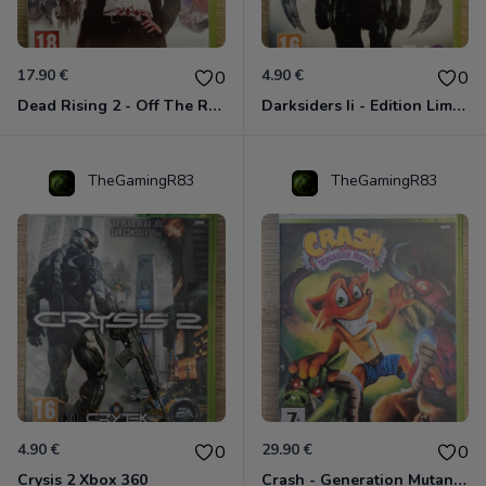
17.90 €
4.90 €
0
0
Dead Rising 2 - Off The Record Xbox 360
Darksiders Ii - Edition Limitée Xbox 360
TheGamingR83
TheGamingR83
4.90 €
29.90 €
0
0
Crysis 2 Xbox 360
Crash - Generation Mutant Xbox 360