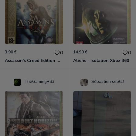
3.90 €
14.90 €
0
0
Assassin's Creed Edition Classics Xbox 360
Aliens - Isolation Xbox 360
TheGamingR83
Sébastien seb63