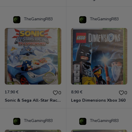
TheGamingR83
TheGamingR83
17.90 €
8.90 €
0
0
Sonic & Sega All-Star Racing - Transformed Xbox 360
Lego Dimensions Xbox 360
TheGamingR83
TheGamingR83