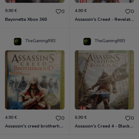
9.90 €
4.90 €
0
0
Bayonetta Xbox 360
Assassin's Creed - Revelations - Classics Edition Xbox 360
TheGamingR83
TheGamingR83
4.90 €
6.90 €
0
0
Assassin's creed brotherhood édition Special Xbox 360 classics
Assassin's Creed 4 - Black Flag - Edition Benelux Xbox 360