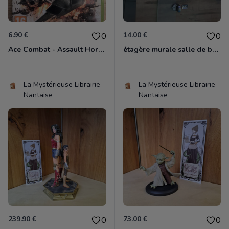
6.90 €
14.00 €
0
0
Ace Combat - Assault Horizon Xbox 360
étagère murale salle de bain
La Mystérieuse Librairie
La Mystérieuse Librairie
Nantaise
Nantaise
239.90 €
73.00 €
0
0