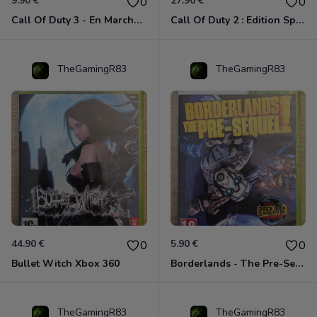
9.90 €
27.90 €
0
0
Call Of Duty 3 - En Marche Vers Paris Xbox 360
Call Of Duty 2 : Edition Spéciale Xbox 360 GOTY
TheGamingR83
TheGamingR83
44.90 €
5.90 €
0
0
Bullet Witch Xbox 360
Borderlands - The Pre-Sequel ! Xbox 360
TheGamingR83
TheGamingR83