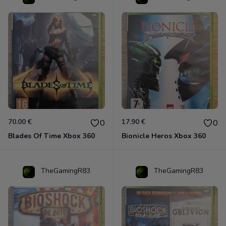
70.00 €
17.90 €
0
0
Blades Of Time Xbox 360
Bionicle Heros Xbox 360
TheGamingR83
TheGamingR83