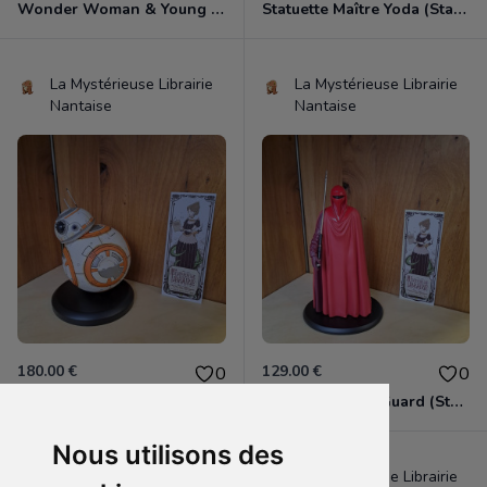
Wonder Woman & Young Diana (tirée de "Wonder Woman 1984")
Statuette Maître Yoda (Star Wars).
La Mystérieuse Librairie
La Mystérieuse Librairie
Nantaise
Nantaise
180.00 €
129.00 €
0
0
Statuette BB-8 (Star Wars).
Statuette Royal Guard (Star Wars).
Nous utilisons des
La Mystérieuse Librairie
La Mystérieuse Librairie