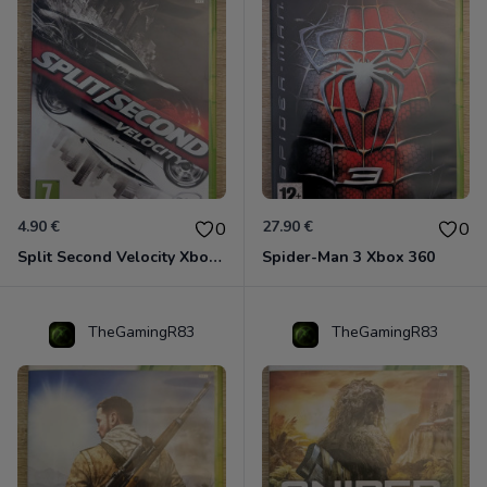
4.90 €
27.90 €
0
0
Split Second Velocity Xbox 360
Spider-Man 3 Xbox 360
TheGamingR83
TheGamingR83