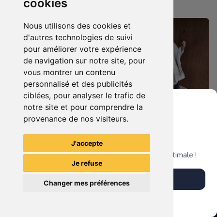
cookies
Nantaise
Nantaise
Nous utilisons des cookies et
d'autres technologies de suivi
pour améliorer votre expérience
de navigation sur notre site, pour
vous montrer un contenu
personnalisé et des publicités
ciblées, pour analyser le trafic de
notre site et pour comprendre la
provenance de nos visiteurs.
99.90 €
189.90 €
0
0
Statuette Harley Quinn
Grenier du Geek
Statuette Saruman (Christopher Lee), Le Seigneur des Anneaux.
J'accepte
Télécharge notre app pour une expérience optimale !
Je refuse
La Mystérieuse Librairie
La Mystérieuse Librairie
Télécharger l'app
Nantaise
Nantaise
Changer mes préférences
Plus tard
Vendre