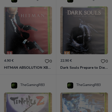
4.90 €
22.90 €
0
0
HITMAN ABSOLUTION XBOX 360
Dark Souls Prepare to Die Edition XBOX 360
TheGamingR83
TheGamingR83