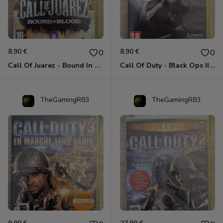
8.90 €
8.90 €
0
0
Call Of Juarez - Bound In Blood Xbox 360
Call Of Duty - Black Ops II Xbox 360
TheGamingR83
TheGamingR83