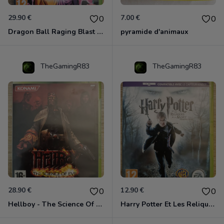
29.90 €
7.00 €
0
0
Dragon Ball Raging Blast 2 Xbox 360
pyramide d'animaux
TheGamingR83
TheGamingR83
28.90 €
12.90 €
0
0
Hellboy - The Science Of Evil Xbox 360
Harry Potter Et Les Reliques De La Mort - 1ère Partie Xbox 360