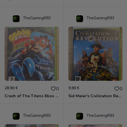
TheGamingR83
TheGamingR83
28.90 €
9.90 €
0
0
Crash of The Titans Xbox 360
Sid Meier's Civilization Revolution Xbox 360
TheGamingR83
TheGamingR83