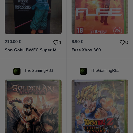
210.00 €
8.90 €
1
0
Son Goku BWFC Super Master Stars
Fuse Xbox 360
TheGamingR83
TheGamingR83