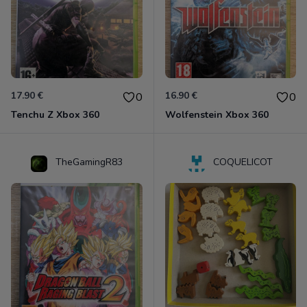
17.90 €
16.90 €
0
0
Tenchu Z Xbox 360
Wolfenstein Xbox 360
TheGamingR83
COQUELICOT