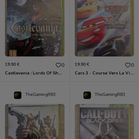
19.90 €
19.90 €
0
0
Castlevania : Lords Of Shadow Xbox 360
Cars 3 - Course Vers La Victoire Xbox 360
TheGamingR83
TheGamingR83