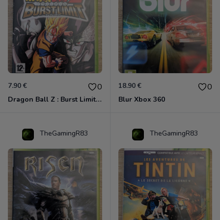
7.90 €
18.90 €
0
0
Dragon Ball Z : Burst Limit Xbox 360
Blur Xbox 360
TheGamingR83
TheGamingR83