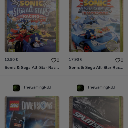
12.90 €
17.90 €
0
0
Sonic & Sega All-Star Racing avec Banjo-Kazooie Xbox 360
Sonic & Sega All-Star Racing - Transformed Xbox 360
TheGamingR83
TheGamingR83