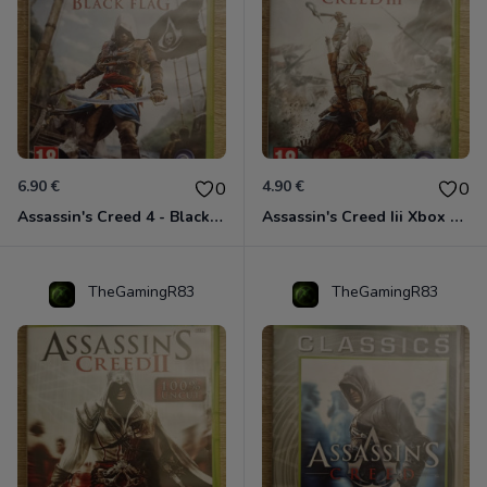
6.90 €
4.90 €
0
0
Assassin's Creed 4 - Black Flag - Edition Benelux Xbox 360
Assassin's Creed Iii Xbox 360
TheGamingR83
TheGamingR83