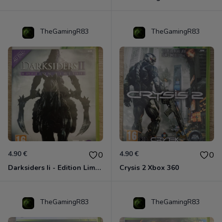
TheGamingR83
TheGamingR83
4.90 €
4.90 €
0
0
Darksiders Ii - Edition Limitée Xbox 360
Crysis 2 Xbox 360
TheGamingR83
TheGamingR83