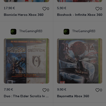
17.90 €
5.90 €
0
0
Bionicle Heros Xbox 360
Bioshock - Infinite Xbox 360
TheGamingR83
TheGamingR83
7.90 €
9.90 €
0
0
Duo : The Elder Scrolls Iv - Oblivion + Bioshock Xbox 360
Bayonetta Xbox 360