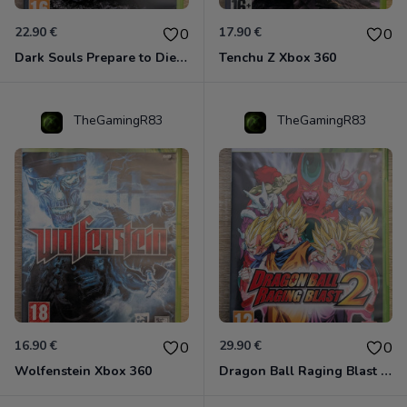
22.90 €
17.90 €
0
0
Dark Souls Prepare to Die Edition XBOX 360
Tenchu Z Xbox 360
TheGamingR83
TheGamingR83
16.90 €
29.90 €
0
0
Wolfenstein Xbox 360
Dragon Ball Raging Blast 2 Xbox 360