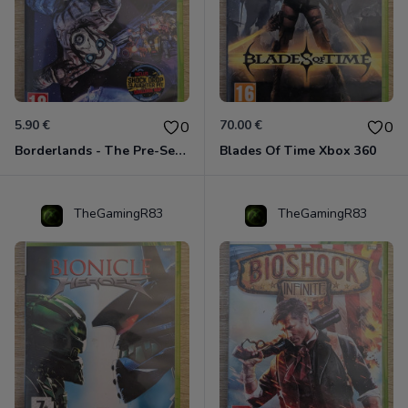
5.90 €
70.00 €
0
0
Borderlands - The Pre-Sequel ! Xbox 360
Blades Of Time Xbox 360
TheGamingR83
TheGamingR83