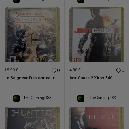
19.90 €
4.90 €
0
0
Le Seigneur Des Anneaux - L'âge Des Conquêtes Xbox 360
Just Cause 2 Xbox 360
TheGamingR83
TheGamingR83