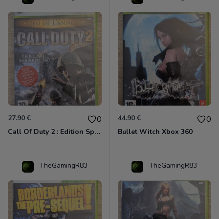
27.90 €
44.90 €
0
0
Call Of Duty 2 : Edition Spéciale Xbox 360 GOTY
Bullet Witch Xbox 360
TheGamingR83
TheGamingR83