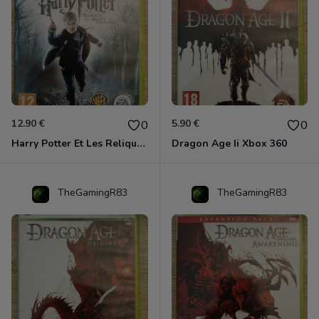
12.90 €
5.90 €
0
0
Harry Potter Et Les Reliques De La Mort - 1ère Partie Xbox 360
Dragon Age Ii Xbox 360
TheGamingR83
TheGamingR83