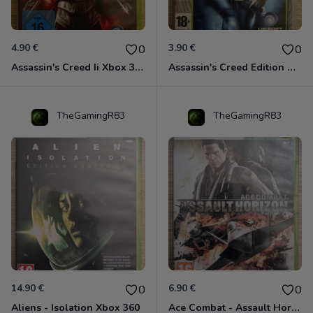
4.90 €
3.90 €
0
0
Assassin's Creed Ii Xbox 360
Assassin's Creed Edition Classics Xbox 360
TheGamingR83
TheGamingR83
14.90 €
6.90 €
0
0
Aliens - Isolation Xbox 360
Ace Combat - Assault Horizon Xbox 360