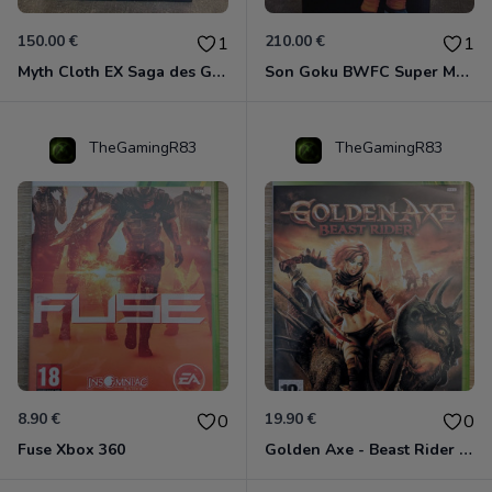
150.00 €
210.00 €
1
1
Myth Cloth EX Saga des Gémeaux
Son Goku BWFC Super Master Stars
TheGamingR83
TheGamingR83
8.90 €
19.90 €
0
0
Fuse Xbox 360
Golden Axe - Beast Rider Xbox 360