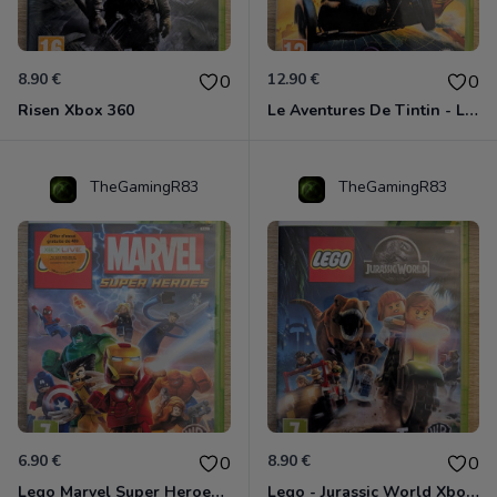
8.90 €
12.90 €
0
0
Risen Xbox 360
Le Aventures De Tintin - Le Secret De La Licorne Xbox 360
TheGamingR83
TheGamingR83
6.90 €
8.90 €
0
0
Lego Marvel Super Heroes Xbox 360
Lego - Jurassic World Xbox 360