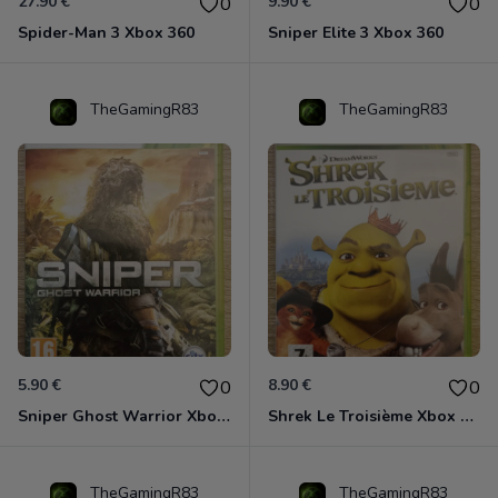
27.90 €
9.90 €
0
0
Spider-Man 3 Xbox 360
Sniper Elite 3 Xbox 360
TheGamingR83
TheGamingR83
5.90 €
8.90 €
0
0
Sniper Ghost Warrior Xbox 360
Shrek Le Troisième Xbox 360
TheGamingR83
TheGamingR83