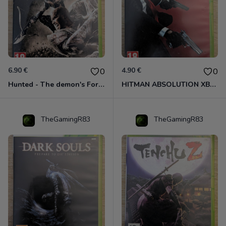
6.90 €
4.90 €
0
0
Hunted - The demon's Forge Xbox 360 (Complet CIB)
HITMAN ABSOLUTION XBOX 360
TheGamingR83
TheGamingR83