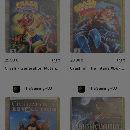
29.90 €
28.90 €
0
0
Crash - Generation Mutant Xbox 360
Crash of The Titans Xbox 360
TheGamingR83
TheGamingR83