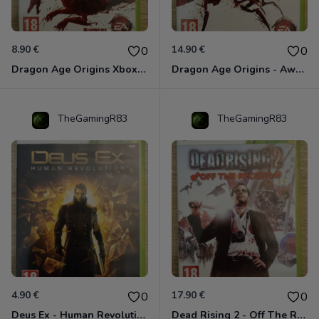
8.90 €
14.90 €
0
0
Dragon Age Origins Xbox 360
Dragon Age Origins - Awakening Xbox 360
TheGamingR83
TheGamingR83
4.90 €
17.90 €
0
0
Deus Ex - Human Revolution Xbox 360
Dead Rising 2 - Off The Record Xbox 360