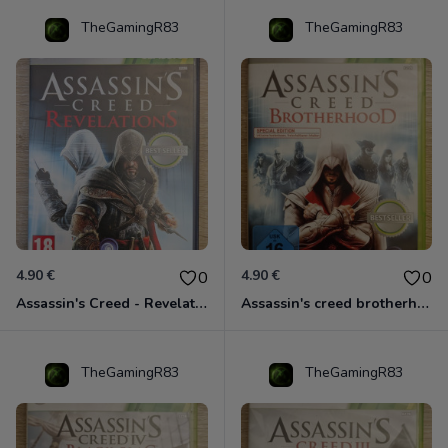
TheGamingR83
TheGamingR83
4.90 €
4.90 €
0
0
Assassin's Creed - Revelations - Classics Edition Xbox 360
Assassin's creed brotherhood édition Special Xbox 360 classics
TheGamingR83
TheGamingR83