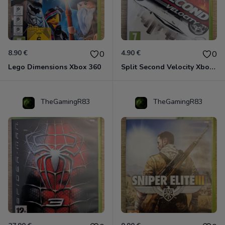
8.90 €
4.90 €
0
0
Lego Dimensions Xbox 360
Split Second Velocity Xbox 360
TheGamingR83
TheGamingR83