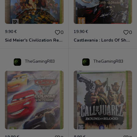
9.90 €
19.90 €
0
0
Sid Meier's Civilization Revolution Xbox 360
Castlevania : Lords Of Shadow Xbox 360
TheGamingR83
TheGamingR83