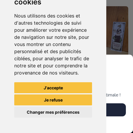
cookies
Nous utilisons des cookies et
d'autres technologies de suivi
pour améliorer votre expérience
de navigation sur notre site, pour
vous montrer un contenu
personnalisé et des publicités
ciblées, pour analyser le trafic de
notre site et pour comprendre la
73.00 €
180.00 €
0
0
provenance de nos visiteurs.
Statuette Maître Yoda (Star Wars).
Statuette BB-8 (Star Wars).
Grenier du Geek
J'accepte
Télécharge notre app pour une expérience optimale !
La Mystérieuse Librairie
La Mystérieuse Librairie
Je refuse
Nantaise
Nantaise
Télécharger l'app
Changer mes préférences
Plus tard
Vendre