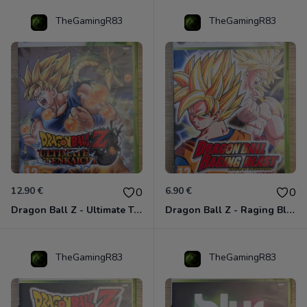
TheGamingR83
TheGamingR83
12.90 €
6.90 €
0
0
Dragon Ball Z - Ultimate Tenkaichi Xbox 360
Dragon Ball Z - Raging Blast Xbox 360
TheGamingR83
TheGamingR83