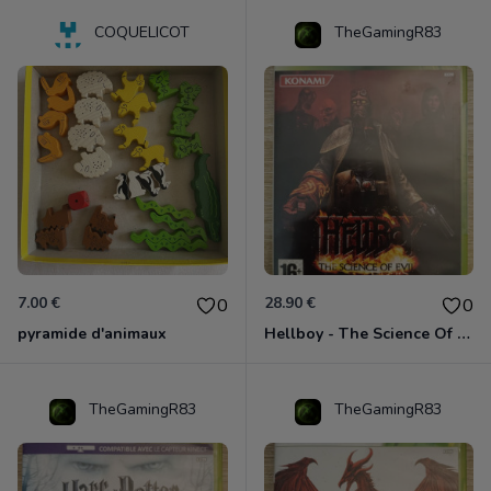
COQUELICOT
TheGamingR83
7.00 €
28.90 €
0
0
pyramide d'animaux
Hellboy - The Science Of Evil Xbox 360
TheGamingR83
TheGamingR83