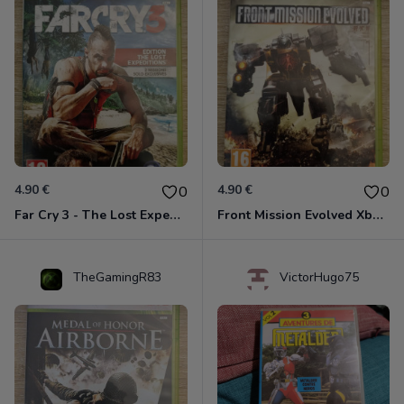
4.90 €
4.90 €
0
0
Far Cry 3 - The Lost Expeditions - Edition Spéciale Xbox 360
Front Mission Evolved Xbox 360
TheGamingR83
VictorHugo75