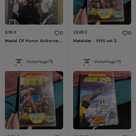
8.90 €
10.00 €
0
0
Medal Of Honor Airborne Xbox 360
Metalder - VHS vol 2.
VictorHugo75
VictorHugo75