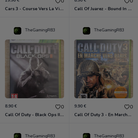
19.90 €
8.90 €
0
0
Cars 3 - Course Vers La Victoire Xbox 360
Call Of Juarez - Bound In Blood Xbox 360
TheGamingR83
TheGamingR83
8.90 €
9.90 €
0
0
Call Of Duty - Black Ops II Xbox 360
Call Of Duty 3 - En Marche Vers Paris Xbox 360
TheGamingR83
TheGamingR83