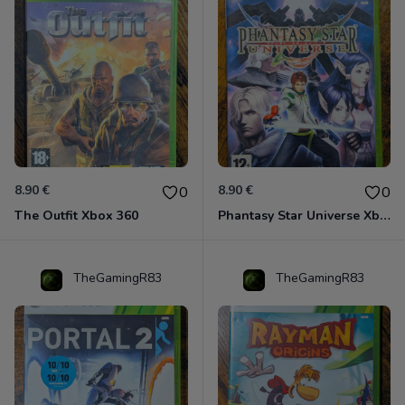
8.90 €
8.90 €
0
0
The Outfit Xbox 360
Phantasy Star Universe Xbox 360
TheGamingR83
TheGamingR83