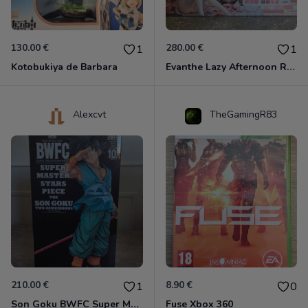
130.00 €
280.00 €
1
1
Kotobukiya de Barbara
Evanthe Lazy Afternoon Red Pride of Eden
Alexcvt
TheGamingR83
210.00 €
8.90 €
1
0
Son Goku BWFC Super Master Stars
Fuse Xbox 360