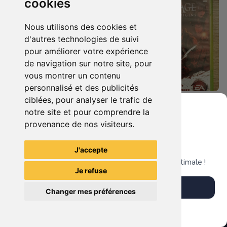
cookies
Nous utilisons des cookies et
d'autres technologies de suivi
pour améliorer votre expérience
de navigation sur notre site, pour
vous montrer un contenu
personnalisé et des publicités
ciblées, pour analyser le trafic de
5.90 €
8.90 €
0
0
notre site et pour comprendre la
Dragon Age Ii Xbox 360
Dragon Age Origins Xbox 360
provenance de nos visiteurs.
Grenier du Geek
J'accepte
TheGamingR83
TheGamingR83
Télécharge notre app pour une expérience optimale !
Je refuse
Télécharger l'app
Changer mes préférences
Plus tard
Vendre