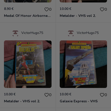
8.90 €
10.00 €
0
0
Medal Of Honor Airborne Xbox 360
Metalder - VHS vol 2.
VictorHugo75
VictorHugo75
10.00 €
10.00 €
0
0
Metalder - VHS vol 2.
Galaxie Express - VHS