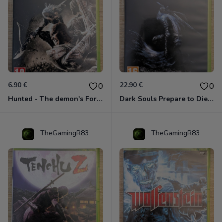
6.90 €
22.90 €
0
0
Hunted - The demon's Forge Xbox 360 (Complet CIB)
Dark Souls Prepare to Die Edition XBOX 360
TheGamingR83
TheGamingR83