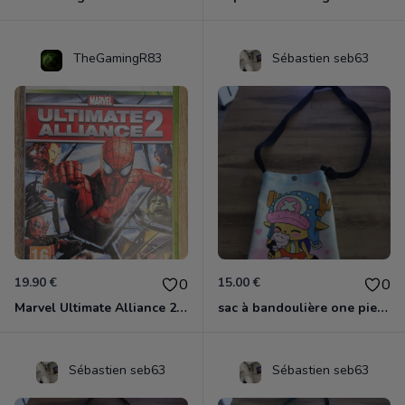
TheGamingR83
Sébastien seb63
19.90 €
15.00 €
0
0
Marvel Ultimate Alliance 2 Xbox 360
sac à bandoulière one piece chopper
Sébastien seb63
Sébastien seb63