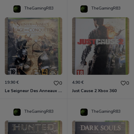
TheGamingR83
TheGamingR83
19.90 €
4.90 €
0
0
Le Seigneur Des Anneaux - L'âge Des Conquêtes Xbox 360
Just Cause 2 Xbox 360
TheGamingR83
TheGamingR83