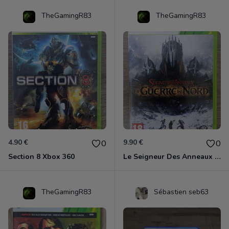
TheGamingR83
TheGamingR83
4.90 €
9.90 €
0
0
Section 8 Xbox 360
Le Seigneur Des Anneaux - La Guerre Du Nord Xbox 360
TheGamingR83
Sébastien seb63