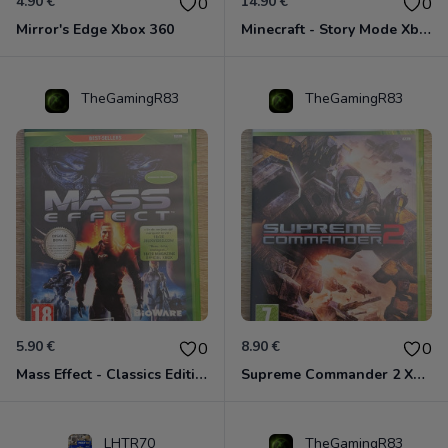
4.90 €
14.90 €
0
0
Mirror's Edge Xbox 360
Minecraft - Story Mode Xbox 360
TheGamingR83
TheGamingR83
5.90 €
8.90 €
0
0
Mass Effect - Classics Edition Xbox 360
Supreme Commander 2 Xbox 360
LHTR70
TheGamingR83