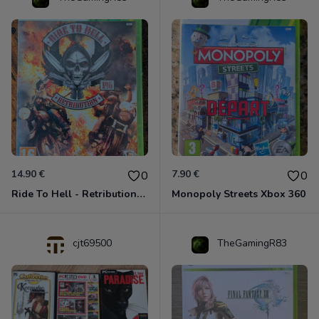
14.90 €
7.90 €
0
0
Ride To Hell - Retribution Xbox 360
Monopoly Streets Xbox 360
cjt69500
TheGamingR83