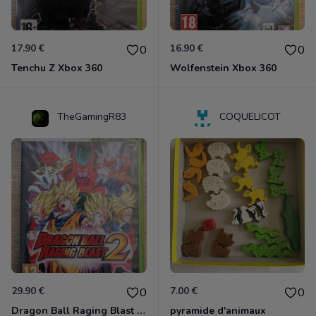
17.90 €
16.90 €
0
0
Tenchu Z Xbox 360
Wolfenstein Xbox 360
TheGamingR83
COQUELICOT
29.90 €
7.00 €
0
0
Dragon Ball Raging Blast 2 Xbox 360
pyramide d'animaux