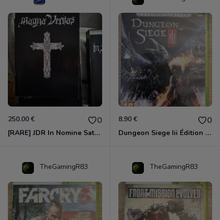
250.00 €
8.90 €
0
0
[RARE] JDR In Nomine Satanis / Magna Veritas – 1ère Édition BOÎTE (DOS BLANC, 1989) - CROC / Siroz
Dungeon Siege Iii Édition Limitée - Vf Intégrale Xbox 360
TheGamingR83
TheGamingR83