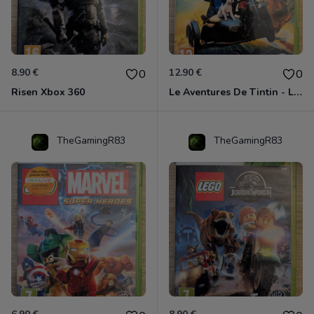
8.90 €
12.90 €
0
0
Risen Xbox 360
Le Aventures De Tintin - Le Secret De La Licorne Xbox 360
TheGamingR83
TheGamingR83