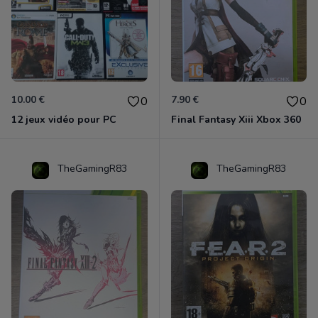
10.00 €
7.90 €
0
0
12 jeux vidéo pour PC
Final Fantasy Xiii Xbox 360
TheGamingR83
TheGamingR83