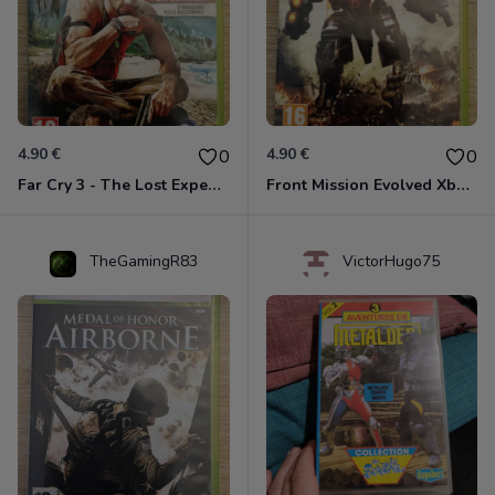
4.90 €
4.90 €
0
0
Far Cry 3 - The Lost Expeditions - Edition Spéciale Xbox 360
Front Mission Evolved Xbox 360
TheGamingR83
VictorHugo75