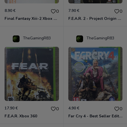
8.90 €
7.90 €
0
0
Final Fantasy Xiii-2 Xbox 360
F.E.A.R. 2 - Project Origin Xbox 360
TheGamingR83
TheGamingR83
17.90 €
4.90 €
0
0
F.E.A.R. Xbox 360
Far Cry 4 - Best Seller Edition Xbox 360