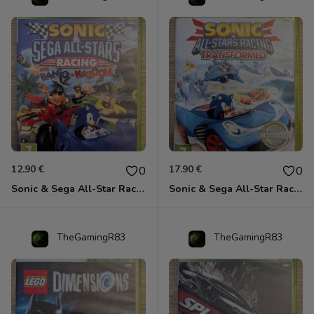
12.90 €
17.90 €
0
0
Sonic & Sega All-Star Racing avec Banjo-Kazooie Xbox 360
Sonic & Sega All-Star Racing - Transformed Xbox 360
TheGamingR83
TheGamingR83