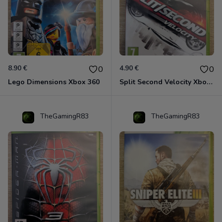
8.90 €
4.90 €
0
0
Lego Dimensions Xbox 360
Split Second Velocity Xbox 360
TheGamingR83
TheGamingR83