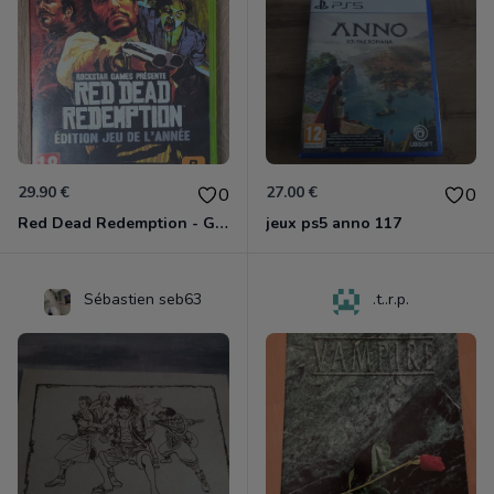
29.90 €
27.00 €
0
0
Red Dead Redemption - Game Of The Year Xbox 360
jeux ps5 anno 117
Sébastien seb63
.t..r.p.