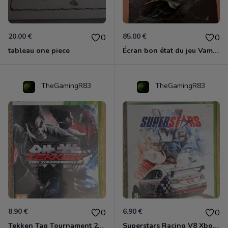
20.00 €
85.00 €
0
0
tableau one piece
Écran bon état du jeu Vampire et livre de règles « la mascarade » état d’usage
TheGamingR83
TheGamingR83
8.90 €
6.90 €
0
0
Tekken Tag Tournament 2 Xbox 360
Superstars Racing V8 Xbox 360