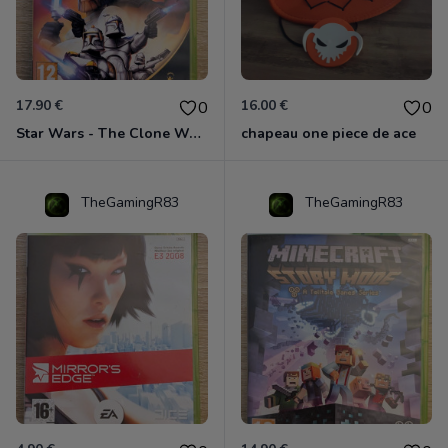
17.90 €
16.00 €
0
0
Star Wars - The Clone Wars - Les Héros De La République Xbox 360
chapeau one piece de ace
TheGamingR83
TheGamingR83