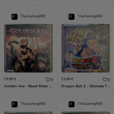
TheGamingR83
TheGamingR83
19.90 €
12.90 €
0
0
Golden Axe - Beast Rider Xbox 360
Dragon Ball Z - Ultimate Tenkaichi Xbox 360
TheGamingR83
TheGamingR83