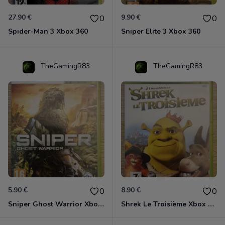
27.90 €
9.90 €
0
0
Spider-Man 3 Xbox 360
Sniper Elite 3 Xbox 360
TheGamingR83
TheGamingR83
5.90 €
8.90 €
0
0
Sniper Ghost Warrior Xbox 360
Shrek Le Troisième Xbox 360