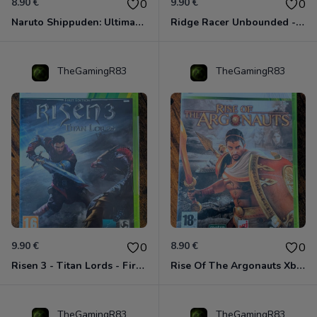
8.90 €
9.90 €
0
0
Naruto Shippuden: Ultimate Ninja Storm Generations - Card Edition Xbox 360
Ridge Racer Unbounded - Édition Limitée Xbox 360
TheGamingR83
TheGamingR83
9.90 €
8.90 €
0
0
Risen 3 - Titan Lords - First Edition Xbox 360
Rise Of The Argonauts Xbox 360
TheGamingR83
TheGamingR83