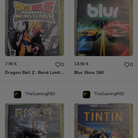
7.90 €
18.90 €
0
0
Dragon Ball Z : Burst Limit Xbox 360
Blur Xbox 360
TheGamingR83
TheGamingR83