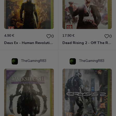
4.90 €
17.90 €
0
0
Deus Ex - Human Revolution Xbox 360
Dead Rising 2 - Off The Record Xbox 360
TheGamingR83
TheGamingR83