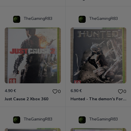
TheGamingR83
TheGamingR83
4.90 €
6.90 €
0
0
Just Cause 2 Xbox 360
Hunted - The demon's Forge Xbox 360 (Complet CIB)
TheGamingR83
TheGamingR83