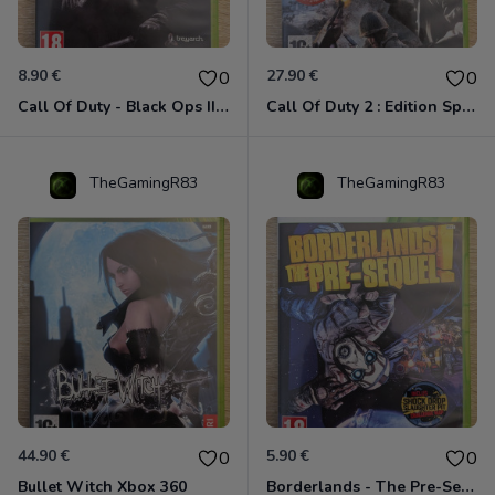
8.90 €
27.90 €
0
0
Call Of Duty - Black Ops II Xbox 360
Call Of Duty 2 : Edition Spéciale Xbox 360 GOTY
TheGamingR83
TheGamingR83
44.90 €
5.90 €
0
0
Bullet Witch Xbox 360
Borderlands - The Pre-Sequel ! Xbox 360