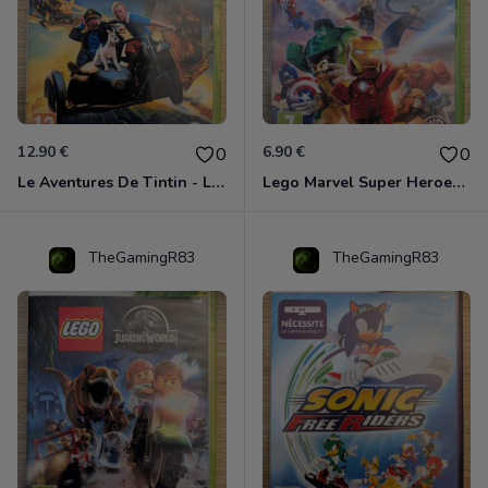
12.90 €
6.90 €
0
0
Le Aventures De Tintin - Le Secret De La Licorne Xbox 360
Lego Marvel Super Heroes Xbox 360
TheGamingR83
TheGamingR83