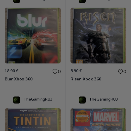
18.90 €
8.90 €
0
0
Blur Xbox 360
Risen Xbox 360
TheGamingR83
TheGamingR83