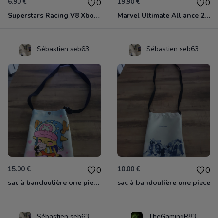
6.90 €
19.90 €
0
0
Superstars Racing V8 Xbox 360
Marvel Ultimate Alliance 2 Xbox 360
Sébastien seb63
Sébastien seb63
15.00 €
10.00 €
0
0
sac à bandoulière one piece chopper
sac à bandoulière one piece
Sébastien seb63
TheGamingR83