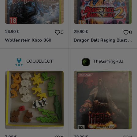
16.90 €
29.90 €
0
0
Wolfenstein Xbox 360
Dragon Ball Raging Blast 2 Xbox 360
COQUELICOT
TheGamingR83