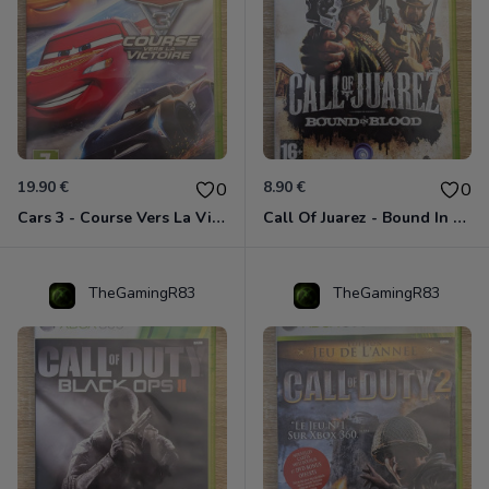
19.90 €
8.90 €
0
0
Cars 3 - Course Vers La Victoire Xbox 360
Call Of Juarez - Bound In Blood Xbox 360
TheGamingR83
TheGamingR83