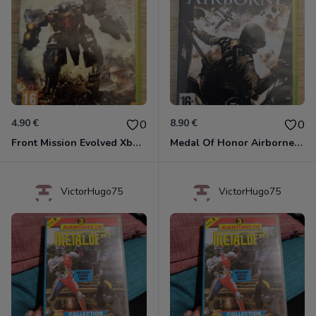
4.90 €
8.90 €
0
0
Front Mission Evolved Xbox 360
Medal Of Honor Airborne Xbox 360
VictorHugo75
VictorHugo75