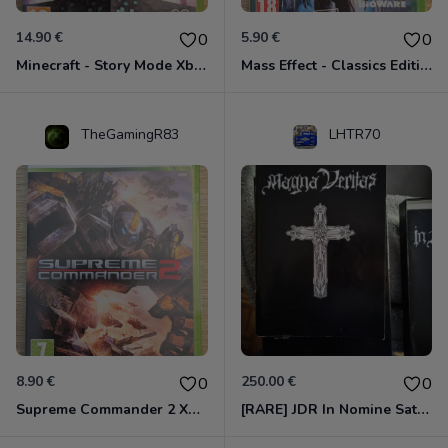
14.90 €
5.90 €
0
0
Minecraft - Story Mode Xbox 360
Mass Effect - Classics Edition Xbox 360
TheGamingR83
LHTR70
8.90 €
250.00 €
0
0
Supreme Commander 2 Xbox 360
[RARE] JDR In Nomine Satanis / Magna Veritas – 1ère Édition BOÎTE (DOS BLANC, 1989) - CROC / Siroz