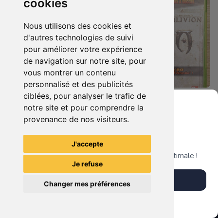
cookies
Nous utilisons des cookies et
d'autres technologies de suivi
pour améliorer votre expérience
de navigation sur notre site, pour
vous montrer un contenu
personnalisé et des publicités
ciblées, pour analyser le trafic de
5.90 €
7.90 €
0
0
notre site et pour comprendre la
Bioshock - Infinite Xbox 360
Duo : The Elder Scrolls Iv - Oblivion + Bioshock Xbox 360
provenance de nos visiteurs.
Grenier du Geek
J'accepte
TheGamingR83
TheGamingR83
Télécharge notre app pour une expérience optimale !
Je refuse
Télécharger l'app
Changer mes préférences
Plus tard
Vendre