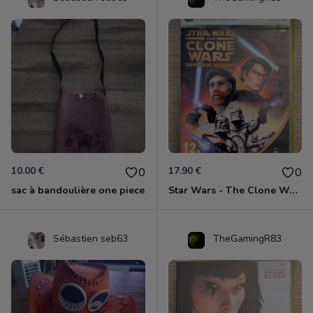
10.00 €
17.90 €
0
0
sac à bandoulière one piece
Star Wars - The Clone Wars - Les Héros De La République Xbox 360
Sébastien seb63
TheGamingR83