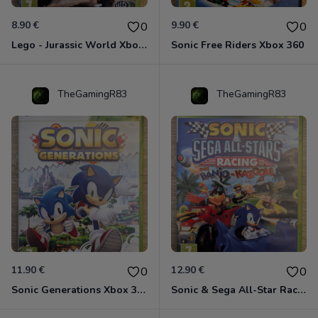
8.90 €
9.90 €
0
0
Lego - Jurassic World Xbox 360
Sonic Free Riders Xbox 360
TheGamingR83
TheGamingR83
11.90 €
12.90 €
0
0
Sonic Generations Xbox 360
Sonic & Sega All-Star Racing avec Banjo-Kazooie Xbox 360