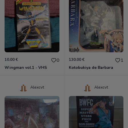
10.00 €
130.00 €
0
1
Wingman vol.1 - VHS
Kotobukiya de Barbara
Alexcvt
Alexcvt