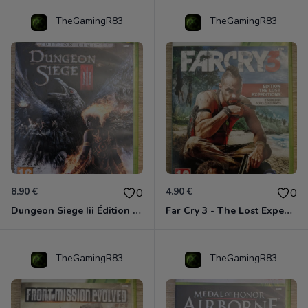
TheGamingR83
TheGamingR83
8.90 €
4.90 €
0
0
Dungeon Siege Iii Édition Limitée - Vf Intégrale Xbox 360
Far Cry 3 - The Lost Expeditions - Edition Spéciale Xbox 360
TheGamingR83
TheGamingR83