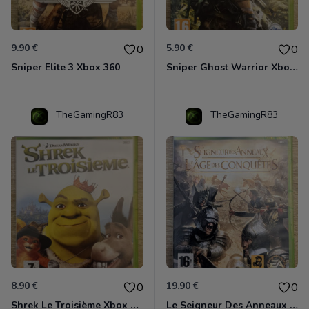
9.90 €
5.90 €
0
0
Sniper Elite 3 Xbox 360
Sniper Ghost Warrior Xbox 360
TheGamingR83
TheGamingR83
8.90 €
19.90 €
0
0
Shrek Le Troisième Xbox 360
Le Seigneur Des Anneaux - L'âge Des Conquêtes Xbox 360