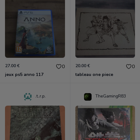
27.00 €
20.00 €
0
0
jeux ps5 anno 117
tableau one piece
.t..r.p.
TheGamingR83