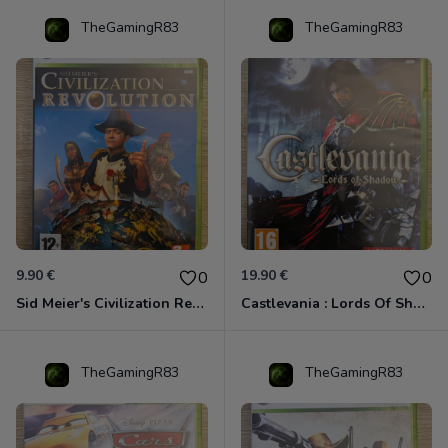
TheGamingR83
TheGamingR83
9.90 €
19.90 €
0
0
Sid Meier's Civilization Revolution Xbox 360
Castlevania : Lords Of Shadow Xbox 360
TheGamingR83
TheGamingR83