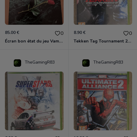
85.00 €
8.90 €
0
0
Écran bon état du jeu Vampire et livre de règles « la mascarade » état d’usage
Tekken Tag Tournament 2 Xbox 360
TheGamingR83
TheGamingR83