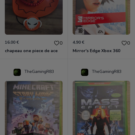
16.00 €
4.90 €
0
0
chapeau one piece de ace
Mirror's Edge Xbox 360
TheGamingR83
TheGamingR83