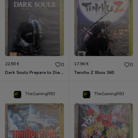
22.90 €
17.90 €
0
0
Dark Souls Prepare to Die Edition XBOX 360
Tenchu Z Xbox 360
TheGamingR83
TheGamingR83