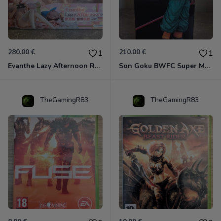
280.00 €
210.00 €
1
1
Evanthe Lazy Afternoon Red Pride of Eden
Son Goku BWFC Super Master Stars
TheGamingR83
TheGamingR83