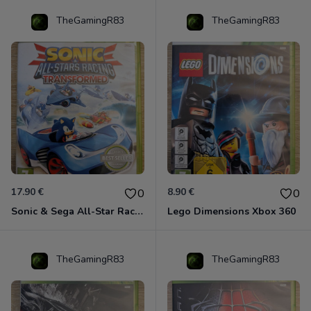
TheGamingR83
TheGamingR83
17.90 €
8.90 €
0
0
Sonic & Sega All-Star Racing - Transformed Xbox 360
Lego Dimensions Xbox 360
TheGamingR83
TheGamingR83