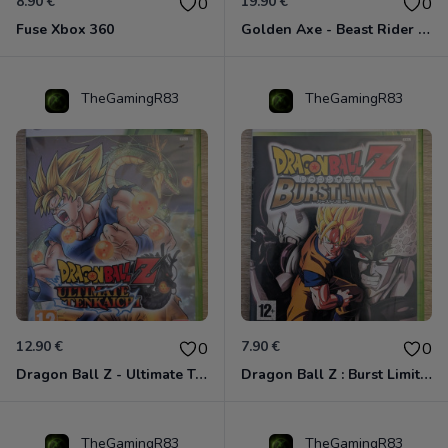
8.90 €
19.90 €
0
0
Fuse Xbox 360
Golden Axe - Beast Rider Xbox 360
TheGamingR83
TheGamingR83
12.90 €
7.90 €
0
0
Dragon Ball Z - Ultimate Tenkaichi Xbox 360
Dragon Ball Z : Burst Limit Xbox 360
TheGamingR83
TheGamingR83