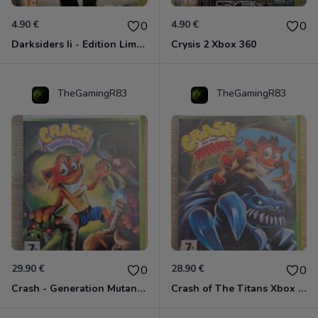
4.90 €
4.90 €
0
0
Darksiders Ii - Edition Limitée Xbox 360
Crysis 2 Xbox 360
TheGamingR83
TheGamingR83
29.90 €
28.90 €
0
0
Crash - Generation Mutant Xbox 360
Crash of The Titans Xbox 360