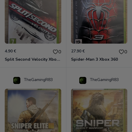
4.90 €
27.90 €
0
0
Split Second Velocity Xbox 360
Spider-Man 3 Xbox 360
TheGamingR83
TheGamingR83