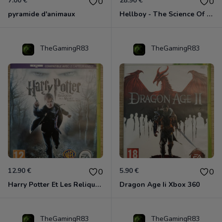
7.00 €
28.90 €
0
0
pyramide d'animaux
Hellboy - The Science Of Evil Xbox 360
TheGamingR83
TheGamingR83
12.90 €
5.90 €
0
0
Harry Potter Et Les Reliques De La Mort - 1ère Partie Xbox 360
Dragon Age Ii Xbox 360
TheGamingR83
TheGamingR83