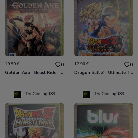
19.90 €
12.90 €
0
0
Golden Axe - Beast Rider Xbox 360
Dragon Ball Z - Ultimate Tenkaichi Xbox 360
TheGamingR83
TheGamingR83