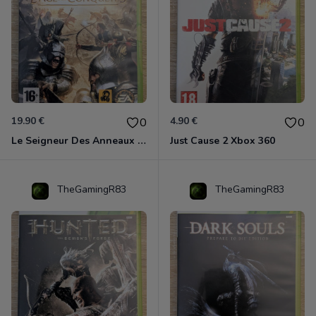
19.90 €
4.90 €
0
0
Le Seigneur Des Anneaux - L'âge Des Conquêtes Xbox 360
Just Cause 2 Xbox 360
TheGamingR83
TheGamingR83