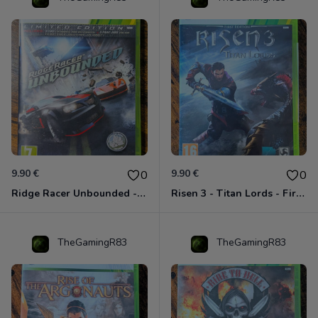
9.90 €
9.90 €
0
0
Ridge Racer Unbounded - Édition Limitée Xbox 360
Risen 3 - Titan Lords - First Edition Xbox 360
TheGamingR83
TheGamingR83