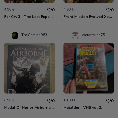
4.90 €
4.90 €
0
0
Far Cry 3 - The Lost Expeditions - Edition Spéciale Xbox 360
Front Mission Evolved Xbox 360
TheGamingR83
VictorHugo75
8.90 €
10.00 €
0
0
Medal Of Honor Airborne Xbox 360
Metalder - VHS vol 2.