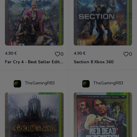
4.90 €
4.90 €
0
0
Far Cry 4 - Best Seller Edition Xbox 360
Section 8 Xbox 360
TheGamingR83
TheGamingR83