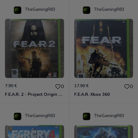
TheGamingR83
TheGamingR83
7.90 €
17.90 €
0
0
F.E.A.R. 2 - Project Origin Xbox 360
F.E.A.R. Xbox 360
TheGamingR83
TheGamingR83