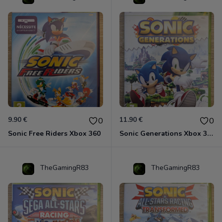
9.90 €
11.90 €
0
0
Sonic Free Riders Xbox 360
Sonic Generations Xbox 360
TheGamingR83
TheGamingR83