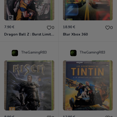
7.90 €
18.90 €
0
0
Dragon Ball Z : Burst Limit Xbox 360
Blur Xbox 360
TheGamingR83
TheGamingR83