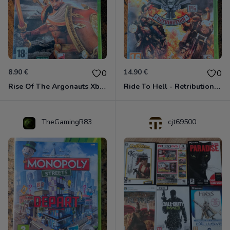
8.90 €
14.90 €
0
0
Rise Of The Argonauts Xbox 360
Ride To Hell - Retribution Xbox 360
TheGamingR83
cjt69500