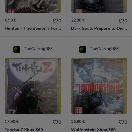
6.90 €
22.90 €
0
0
Hunted - The demon's Forge Xbox 360 (Complet CIB)
Dark Souls Prepare to Die Edition XBOX 360
TheGamingR83
TheGamingR83
17.90 €
16.90 €
0
0
Tenchu Z Xbox 360
Wolfenstein Xbox 360