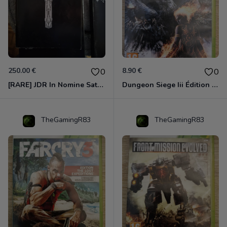
250.00 €
8.90 €
0
0
[RARE] JDR In Nomine Satanis / Magna Veritas – 1ère Édition BOÎTE (DOS BLANC, 1989) - CROC / Siroz
Dungeon Siege Iii Édition Limitée - Vf Intégrale Xbox 360
TheGamingR83
TheGamingR83