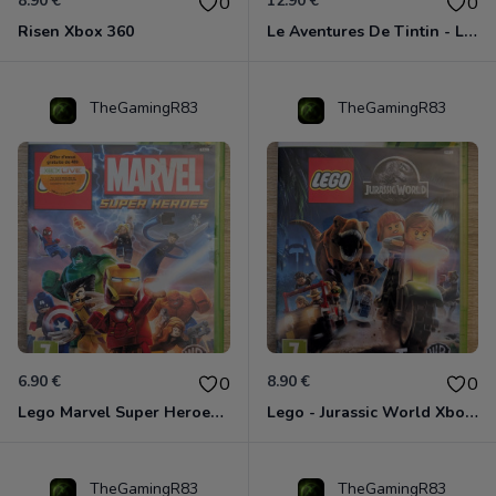
8.90 €
12.90 €
0
0
Risen Xbox 360
Le Aventures De Tintin - Le Secret De La Licorne Xbox 360
TheGamingR83
TheGamingR83
6.90 €
8.90 €
0
0
Lego Marvel Super Heroes Xbox 360
Lego - Jurassic World Xbox 360
TheGamingR83
TheGamingR83