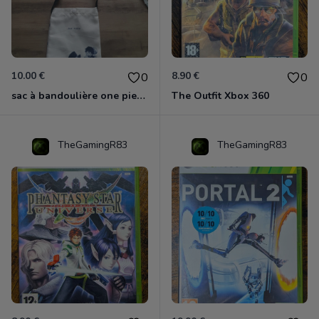
10.00 €
8.90 €
0
0
sac à bandoulière one piece neuf
The Outfit Xbox 360
TheGamingR83
TheGamingR83