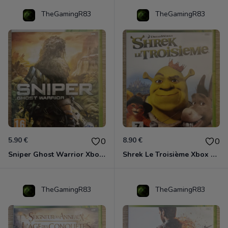
TheGamingR83
TheGamingR83
5.90 €
8.90 €
0
0
Sniper Ghost Warrior Xbox 360
Shrek Le Troisième Xbox 360
TheGamingR83
TheGamingR83