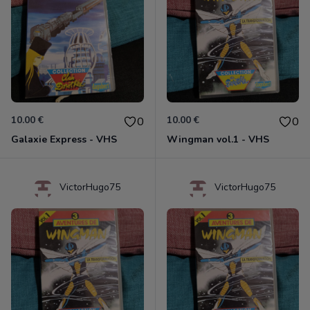
10.00 €
10.00 €
0
0
Galaxie Express - VHS
Wingman vol.1 - VHS
VictorHugo75
VictorHugo75