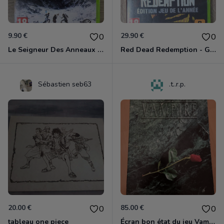
9.90 €
29.90 €
0
0
Le Seigneur Des Anneaux - La Guerre Du Nord Xbox 360
Red Dead Redemption - Game Of The Year Xbox 360
Sébastien seb63
.t..r.p.
20.00 €
85.00 €
0
0
tableau one piece
Écran bon état du jeu Vampire et livre de règles « la mascarade » état d’usage