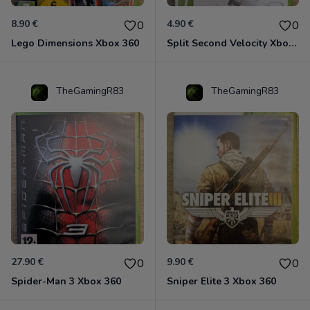
8.90 €
4.90 €
0
0
Lego Dimensions Xbox 360
Split Second Velocity Xbox 360
TheGamingR83
TheGamingR83
27.90 €
9.90 €
0
0
Spider-Man 3 Xbox 360
Sniper Elite 3 Xbox 360