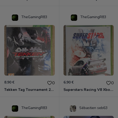
TheGamingR83
TheGamingR83
8.90 €
6.90 €
0
0
Tekken Tag Tournament 2 Xbox 360
Superstars Racing V8 Xbox 360
TheGamingR83
Sébastien seb63