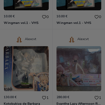
10.00 €
10.00 €
0
0
Wingman vol.1 - VHS
Wingman vol.1 - VHS
Alexcvt
Alexcvt
130.00 €
280.00 €
1
1
Kotobukiya de Barbara
Evanthe Lazy Afternoon Red Pride of Eden