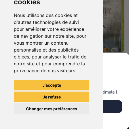
cookies
Nous utilisons des cookies et
d'autres technologies de suivi
pour améliorer votre expérience
de navigation sur notre site, pour
vous montrer un contenu
personnalisé et des publicités
ciblées, pour analyser le trafic de
28.90 €
12.90 €
0
0
notre site et pour comprendre la
Hellboy - The Science Of Evil Xbox 360
Harry Potter Et Les Reliques De La Mort - 1ère Partie Xbox 360
provenance de nos visiteurs.
Grenier du Geek
J'accepte
TheGamingR83
TheGamingR83
Télécharge notre app pour une expérience optimale !
Je refuse
Télécharger l'app
Changer mes préférences
Plus tard
Vendre