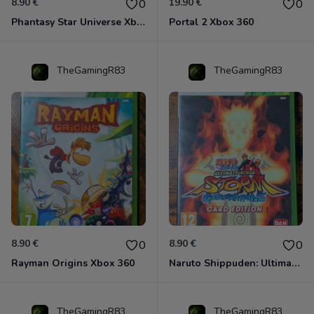
8.90 €
19.90 €
0
0
Phantasy Star Universe Xbox 360
Portal 2 Xbox 360
TheGamingR83
TheGamingR83
8.90 €
8.90 €
0
0
Rayman Origins Xbox 360
Naruto Shippuden: Ultimate Ninja Storm Generations - Card Edition Xbox 360
TheGamingR83
TheGamingR83