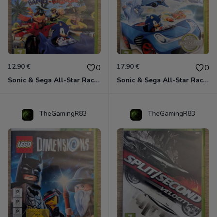
12.90 €
17.90 €
0
0
Sonic & Sega All-Star Racing avec Banjo-Kazooie Xbox 360
Sonic & Sega All-Star Racing - Transformed Xbox 360
TheGamingR83
TheGamingR83