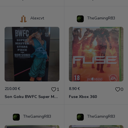
Alexcvt
TheGamingR83
210.00 €
8.90 €
1
0
Son Goku BWFC Super Master Stars
Fuse Xbox 360
TheGamingR83
TheGamingR83