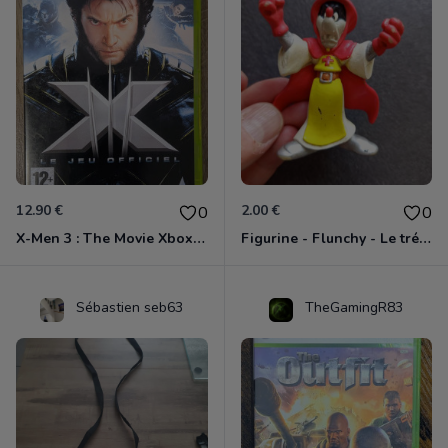
12.90 €
2.00 €
0
0
X-Men 3 : The Movie Xbox 360
Figurine - Flunchy - Le trésor des templiers
Sébastien seb63
TheGamingR83