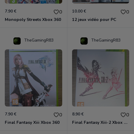
7.90 €
10.00 €
0
0
Monopoly Streets Xbox 360
12 jeux vidéo pour PC
TheGamingR83
TheGamingR83
7.90 €
8.90 €
0
0
Final Fantasy Xiii Xbox 360
Final Fantasy Xiii-2 Xbox 360