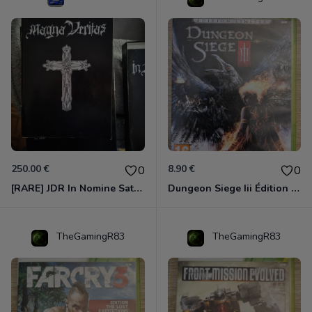
250.00 €
8.90 €
0
0
[RARE] JDR In Nomine Satanis / Magna Veritas – 1ère Édition BOÎTE (DOS BLANC, 1989) - CROC / Siroz
Dungeon Siege Iii Édition Limitée - Vf Intégrale Xbox 360
TheGamingR83
TheGamingR83