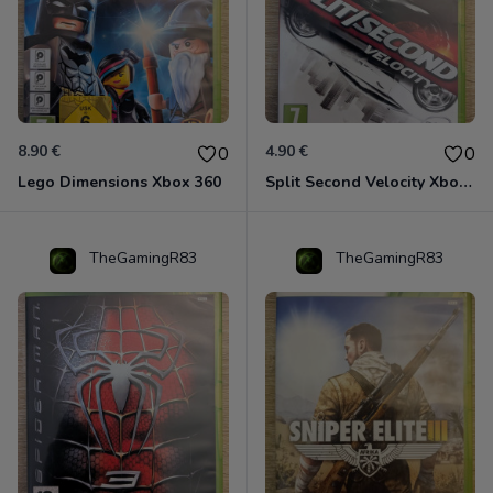
8.90 €
4.90 €
0
0
Lego Dimensions Xbox 360
Split Second Velocity Xbox 360
TheGamingR83
TheGamingR83