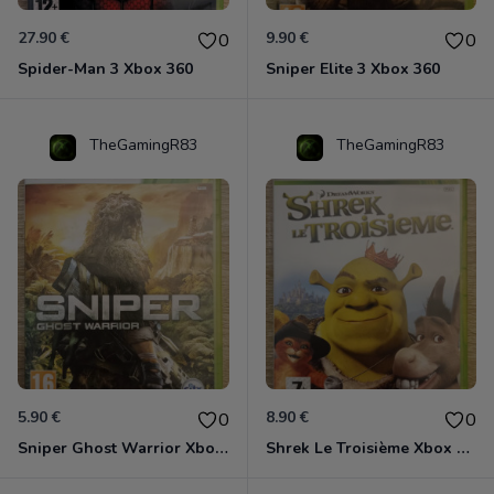
27.90 €
9.90 €
0
0
Spider-Man 3 Xbox 360
Sniper Elite 3 Xbox 360
TheGamingR83
TheGamingR83
5.90 €
8.90 €
0
0
Sniper Ghost Warrior Xbox 360
Shrek Le Troisième Xbox 360