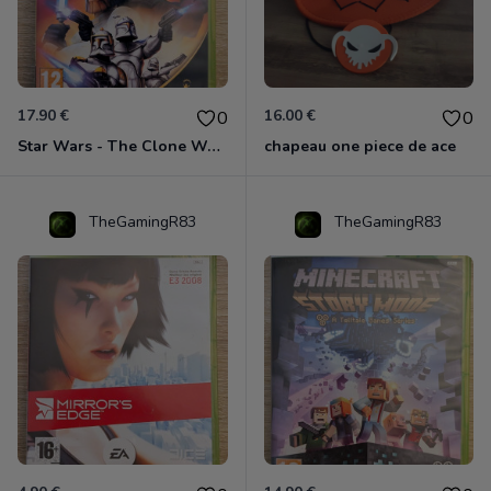
17.90 €
16.00 €
0
0
Star Wars - The Clone Wars - Les Héros De La République Xbox 360
chapeau one piece de ace
TheGamingR83
TheGamingR83