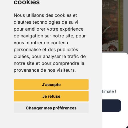
cookies
Nous utilisons des cookies et
d'autres technologies de suivi
pour améliorer votre expérience
de navigation sur notre site, pour
vous montrer un contenu
personnalisé et des publicités
ciblées, pour analyser le trafic de
5.90 €
8.90 €
0
0
notre site et pour comprendre la
Dragon Age Ii Xbox 360
Dragon Age Origins Xbox 360
provenance de nos visiteurs.
Grenier du Geek
J'accepte
TheGamingR83
TheGamingR83
Télécharge notre app pour une expérience optimale !
Je refuse
Télécharger l'app
Changer mes préférences
Plus tard
Vendre