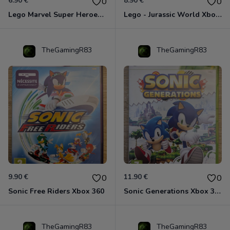
6.90 €
8.90 €
0
0
Lego Marvel Super Heroes Xbox 360
Lego - Jurassic World Xbox 360
TheGamingR83
TheGamingR83
9.90 €
11.90 €
0
0
Sonic Free Riders Xbox 360
Sonic Generations Xbox 360
TheGamingR83
TheGamingR83