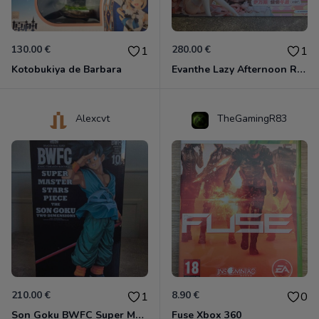
130.00 €
280.00 €
1
1
Kotobukiya de Barbara
Evanthe Lazy Afternoon Red Pride of Eden
Alexcvt
TheGamingR83
210.00 €
8.90 €
1
0
Son Goku BWFC Super Master Stars
Fuse Xbox 360