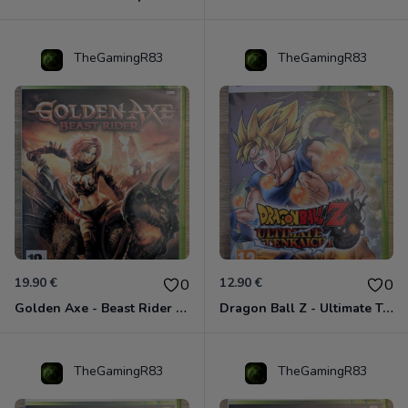
TheGamingR83
TheGamingR83
19.90 €
12.90 €
0
0
Golden Axe - Beast Rider Xbox 360
Dragon Ball Z - Ultimate Tenkaichi Xbox 360
TheGamingR83
TheGamingR83