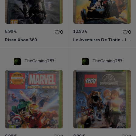
8.90 €
12.90 €
0
0
Risen Xbox 360
Le Aventures De Tintin - Le Secret De La Licorne Xbox 360
TheGamingR83
TheGamingR83