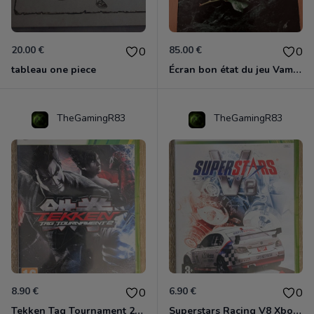
20.00 €
85.00 €
0
0
tableau one piece
Écran bon état du jeu Vampire et livre de règles « la mascarade » état d’usage
TheGamingR83
TheGamingR83
8.90 €
6.90 €
0
0
Tekken Tag Tournament 2 Xbox 360
Superstars Racing V8 Xbox 360