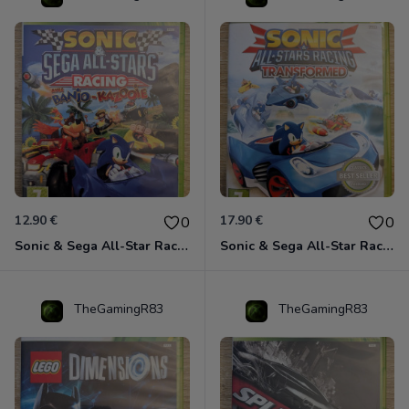
12.90 €
17.90 €
0
0
Sonic & Sega All-Star Racing avec Banjo-Kazooie Xbox 360
Sonic & Sega All-Star Racing - Transformed Xbox 360
TheGamingR83
TheGamingR83