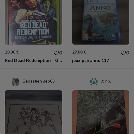
29.90 €
27.00 €
0
0
Red Dead Redemption - Game Of The Year Xbox 360
jeux ps5 anno 117
Sébastien seb63
.t..r.p.