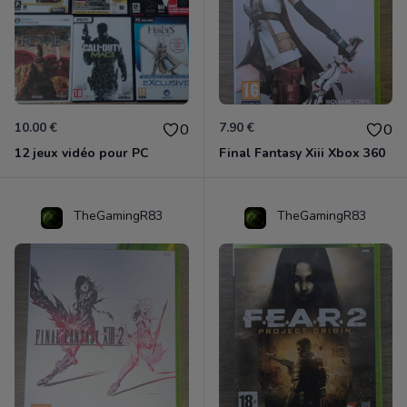
10.00 €
7.90 €
0
0
12 jeux vidéo pour PC
Final Fantasy Xiii Xbox 360
TheGamingR83
TheGamingR83