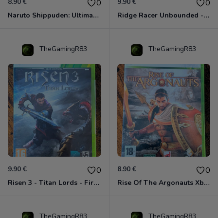
8.90 €
9.90 €
0
0
Naruto Shippuden: Ultimate Ninja Storm Generations - Card Edition Xbox 360
Ridge Racer Unbounded - Édition Limitée Xbox 360
TheGamingR83
TheGamingR83
9.90 €
8.90 €
0
0
Risen 3 - Titan Lords - First Edition Xbox 360
Rise Of The Argonauts Xbox 360
TheGamingR83
TheGamingR83