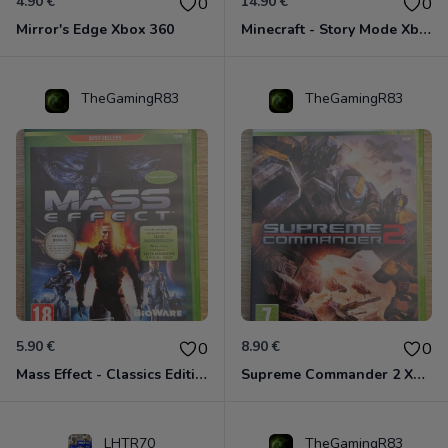
4.90 €
14.90 €
0
0
Mirror's Edge Xbox 360
Minecraft - Story Mode Xbox 360
TheGamingR83
TheGamingR83
5.90 €
8.90 €
0
0
Mass Effect - Classics Edition Xbox 360
Supreme Commander 2 Xbox 360
LHTR70
TheGamingR83