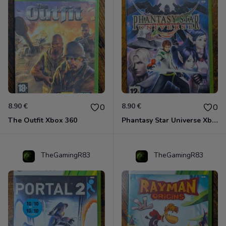
8.90 €
8.90 €
0
0
The Outfit Xbox 360
Phantasy Star Universe Xbox 360
TheGamingR83
TheGamingR83