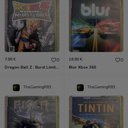
7.90 €
18.90 €
0
0
Dragon Ball Z : Burst Limit Xbox 360
Blur Xbox 360
TheGamingR83
TheGamingR83