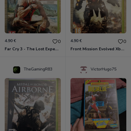
4.90 €
4.90 €
0
0
Far Cry 3 - The Lost Expeditions - Edition Spéciale Xbox 360
Front Mission Evolved Xbox 360
TheGamingR83
VictorHugo75