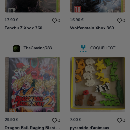
17.90 €
16.90 €
0
0
Tenchu Z Xbox 360
Wolfenstein Xbox 360
TheGamingR83
COQUELICOT
29.90 €
7.00 €
0
0
Dragon Ball Raging Blast 2 Xbox 360
pyramide d'animaux