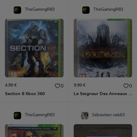
TheGamingR83
TheGamingR83
4.90 €
9.90 €
0
0
Section 8 Xbox 360
Le Seigneur Des Anneaux - La Guerre Du Nord Xbox 360
TheGamingR83
Sébastien seb63