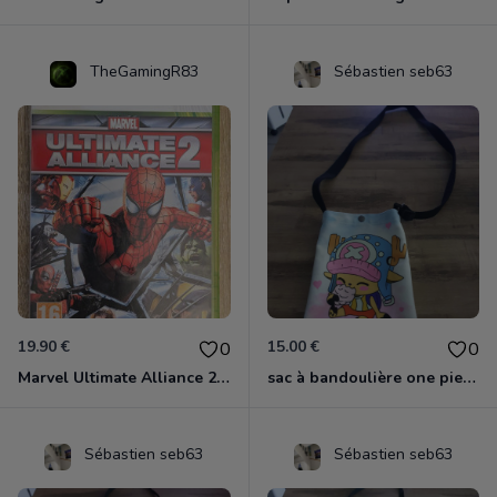
TheGamingR83
Sébastien seb63
19.90 €
15.00 €
0
0
Marvel Ultimate Alliance 2 Xbox 360
sac à bandoulière one piece chopper
Sébastien seb63
Sébastien seb63