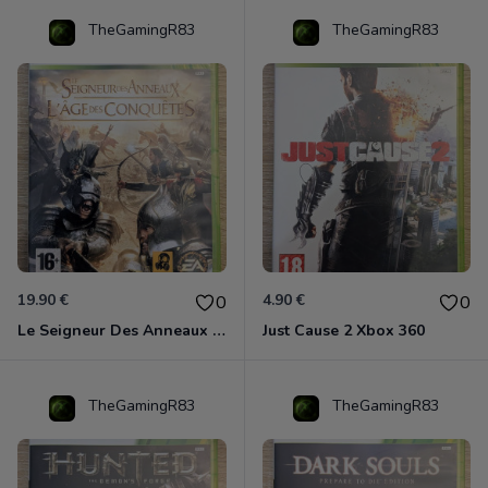
TheGamingR83
TheGamingR83
19.90 €
4.90 €
0
0
Le Seigneur Des Anneaux - L'âge Des Conquêtes Xbox 360
Just Cause 2 Xbox 360
TheGamingR83
TheGamingR83