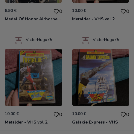
8.90 €
10.00 €
0
0
Medal Of Honor Airborne Xbox 360
Metalder - VHS vol 2.
VictorHugo75
VictorHugo75
10.00 €
10.00 €
0
0
Metalder - VHS vol 2.
Galaxie Express - VHS