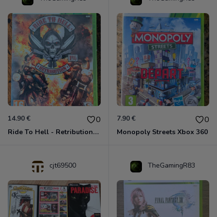
14.90 €
7.90 €
0
0
Ride To Hell - Retribution Xbox 360
Monopoly Streets Xbox 360
cjt69500
TheGamingR83