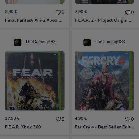
8.90 €
7.90 €
0
0
Final Fantasy Xiii-2 Xbox 360
F.E.A.R. 2 - Project Origin Xbox 360
TheGamingR83
TheGamingR83
17.90 €
4.90 €
0
0
F.E.A.R. Xbox 360
Far Cry 4 - Best Seller Edition Xbox 360