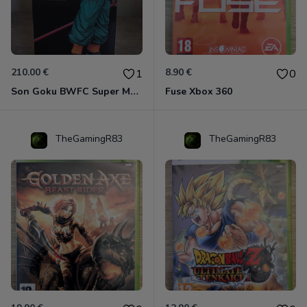
210.00 €
8.90 €
1
0
Son Goku BWFC Super Master Stars
Fuse Xbox 360
TheGamingR83
TheGamingR83