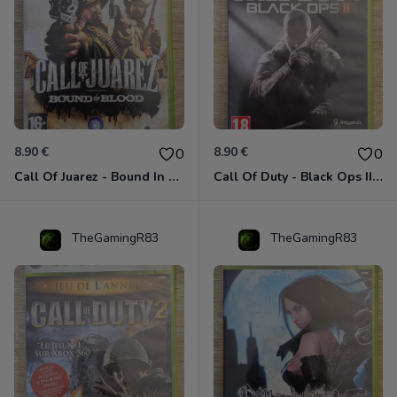
8.90 €
8.90 €
0
0
Call Of Juarez - Bound In Blood Xbox 360
Call Of Duty - Black Ops II Xbox 360
TheGamingR83
TheGamingR83