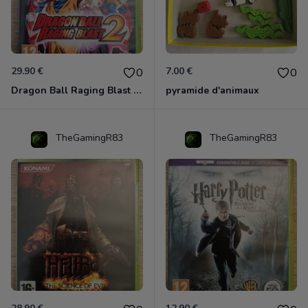
29.90 €
7.00 €
0
0
Dragon Ball Raging Blast 2 Xbox 360
pyramide d'animaux
TheGamingR83
TheGamingR83