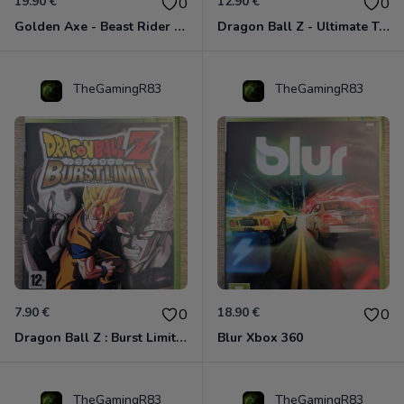
19.90 €
12.90 €
0
0
Golden Axe - Beast Rider Xbox 360
Dragon Ball Z - Ultimate Tenkaichi Xbox 360
TheGamingR83
TheGamingR83
7.90 €
18.90 €
0
0
Dragon Ball Z : Burst Limit Xbox 360
Blur Xbox 360
TheGamingR83
TheGamingR83