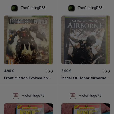
TheGamingR83
TheGamingR83
4.90 €
8.90 €
0
0
Front Mission Evolved Xbox 360
Medal Of Honor Airborne Xbox 360
VictorHugo75
VictorHugo75