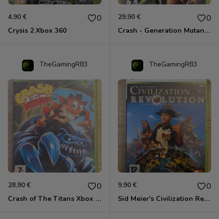
4.90 €
29.90 €
0
0
Crysis 2 Xbox 360
Crash - Generation Mutant Xbox 360
TheGamingR83
TheGamingR83
28.90 €
9.90 €
0
0
Crash of The Titans Xbox 360
Sid Meier's Civilization Revolution Xbox 360