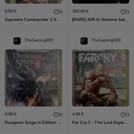
8.90 €
250.00 €
0
0
Supreme Commander 2 Xbox 360
[RARE] JDR In Nomine Satanis / Magna Veritas – 1ère Édition BOÎTE (DOS BLANC, 1989) - CROC / Siroz
TheGamingR83
TheGamingR83
8.90 €
4.90 €
0
0
Dungeon Siege Iii Édition Limitée - Vf Intégrale Xbox 360
Far Cry 3 - The Lost Expeditions - Edition Spéciale Xbox 360