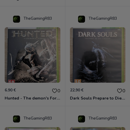
TheGamingR83
TheGamingR83
6.90 €
22.90 €
0
0
Hunted - The demon's Forge Xbox 360 (Complet CIB)
Dark Souls Prepare to Die Edition XBOX 360
TheGamingR83
TheGamingR83