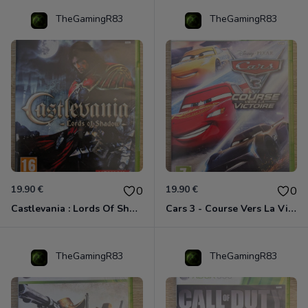
TheGamingR83
TheGamingR83
19.90 €
19.90 €
0
0
Castlevania : Lords Of Shadow Xbox 360
Cars 3 - Course Vers La Victoire Xbox 360
TheGamingR83
TheGamingR83