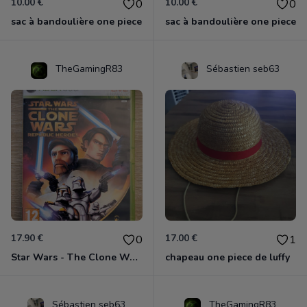
10.00 €
10.00 €
0
0
sac à bandoulière one piece
sac à bandoulière one piece
TheGamingR83
Sébastien seb63
17.90 €
17.00 €
0
1
Star Wars - The Clone Wars - Les Héros De La République Xbox 360
chapeau one piece de luffy
Sébastien seb63
TheGamingR83