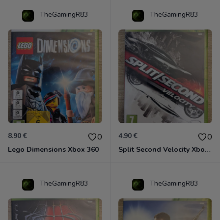
TheGamingR83
TheGamingR83
8.90 €
4.90 €
0
0
Lego Dimensions Xbox 360
Split Second Velocity Xbox 360
TheGamingR83
TheGamingR83