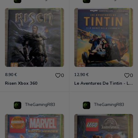
8.90 €
12.90 €
0
0
Risen Xbox 360
Le Aventures De Tintin - Le Secret De La Licorne Xbox 360
TheGamingR83
TheGamingR83