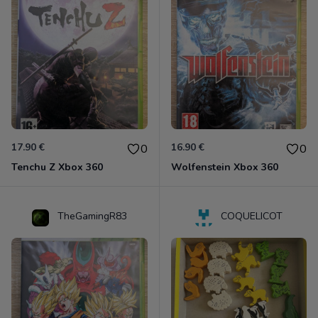
17.90 €
16.90 €
0
0
Tenchu Z Xbox 360
Wolfenstein Xbox 360
TheGamingR83
COQUELICOT