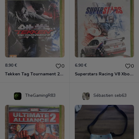
8.90 €
6.90 €
0
0
Tekken Tag Tournament 2 Xbox 360
Superstars Racing V8 Xbox 360
TheGamingR83
Sébastien seb63