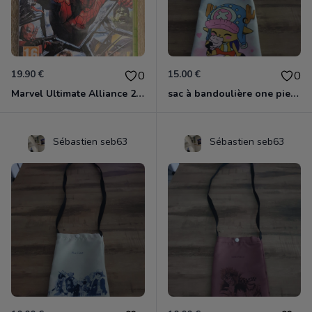
19.90 €
15.00 €
0
0
Marvel Ultimate Alliance 2 Xbox 360
sac à bandoulière one piece chopper
Sébastien seb63
Sébastien seb63