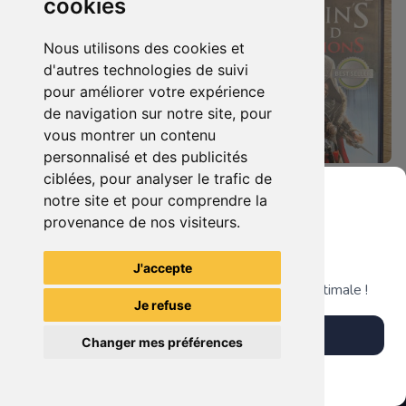
cookies
Nous utilisons des cookies et
d'autres technologies de suivi
pour améliorer votre expérience
de navigation sur notre site, pour
vous montrer un contenu
personnalisé et des publicités
ciblées, pour analyser le trafic de
7.90 €
4.90 €
0
0
notre site et pour comprendre la
Duo : The Elder Scrolls Iv - Oblivion + Bioshock Xbox 360
Assassin's Creed - Revelations - Classics Edition Xbox 360
provenance de nos visiteurs.
Grenier du Geek
J'accepte
TheGamingR83
TheGamingR83
Télécharge notre app pour une expérience optimale !
Je refuse
Télécharger l'app
Changer mes préférences
Plus tard
Vendre