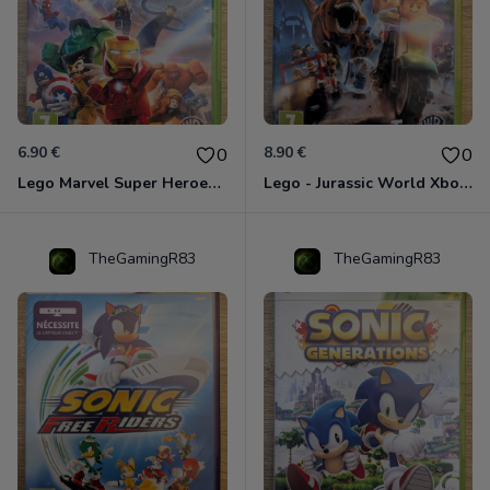
6.90 €
8.90 €
0
0
Lego Marvel Super Heroes Xbox 360
Lego - Jurassic World Xbox 360
TheGamingR83
TheGamingR83