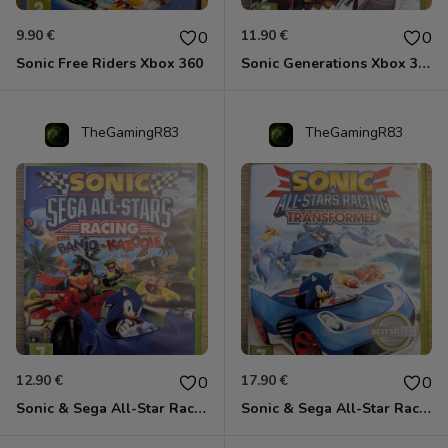
9.90 €
11.90 €
0
0
Sonic Free Riders Xbox 360
Sonic Generations Xbox 360
TheGamingR83
TheGamingR83
12.90 €
17.90 €
0
0
Sonic & Sega All-Star Racing avec Banjo-Kazooie Xbox 360
Sonic & Sega All-Star Racing - Transformed Xbox 360