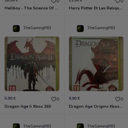
28.90 €
12.90 €
0
0
Hellboy - The Science Of Evil Xbox 360
Harry Potter Et Les Reliques De La Mort - 1ère Partie Xbox 360
TheGamingR83
TheGamingR83
5.90 €
8.90 €
0
0
Dragon Age Ii Xbox 360
Dragon Age Origins Xbox 360
TheGamingR83
TheGamingR83