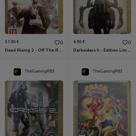
17.90 €
4.90 €
0
0
Dead Rising 2 - Off The Record Xbox 360
Darksiders Ii - Edition Limitée Xbox 360
TheGamingR83
TheGamingR83