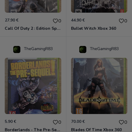
27.90 €
44.90 €
0
0
Call Of Duty 2 : Edition Spéciale Xbox 360 GOTY
Bullet Witch Xbox 360
TheGamingR83
TheGamingR83
5.90 €
70.00 €
0
0
Borderlands - The Pre-Sequel ! Xbox 360
Blades Of Time Xbox 360