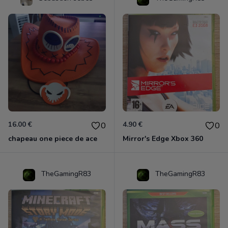
16.00 €
4.90 €
0
0
chapeau one piece de ace
Mirror's Edge Xbox 360
TheGamingR83
TheGamingR83