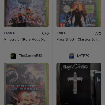
14.90 €
5.90 €
0
0
Minecraft - Story Mode Xbox 360
Mass Effect - Classics Edition Xbox 360
TheGamingR83
LHTR70