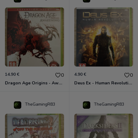
14.90 €
4.90 €
0
0
Dragon Age Origins - Awakening Xbox 360
Deus Ex - Human Revolution Xbox 360
TheGamingR83
TheGamingR83