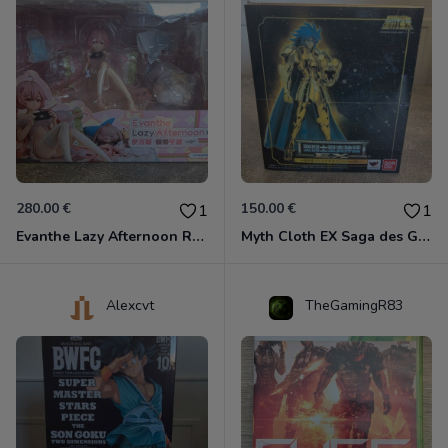
280.00 €
150.00 €
1
1
Evanthe Lazy Afternoon Red Pride of Eden
Myth Cloth EX Saga des Gémeaux
Alexcvt
TheGamingR83