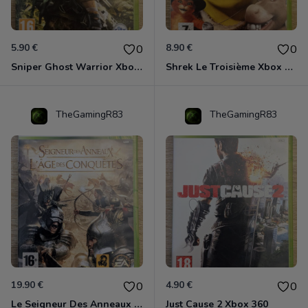
5.90 €
8.90 €
0
0
Sniper Ghost Warrior Xbox 360
Shrek Le Troisième Xbox 360
TheGamingR83
TheGamingR83
19.90 €
4.90 €
0
0
Le Seigneur Des Anneaux - L'âge Des Conquêtes Xbox 360
Just Cause 2 Xbox 360