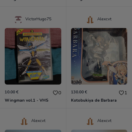
VictorHugo75
Alexcvt
10.00 €
130.00 €
0
1
Wingman vol.1 - VHS
Kotobukiya de Barbara
Alexcvt
Alexcvt