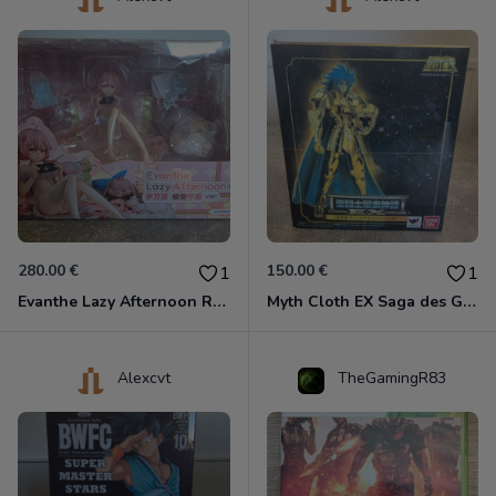
280.00 €
150.00 €
1
1
Evanthe Lazy Afternoon Red Pride of Eden
Myth Cloth EX Saga des Gémeaux
Alexcvt
TheGamingR83