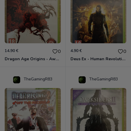
14.90 €
4.90 €
0
0
Dragon Age Origins - Awakening Xbox 360
Deus Ex - Human Revolution Xbox 360
TheGamingR83
TheGamingR83