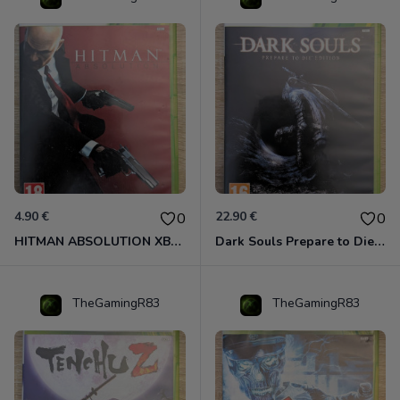
4.90 €
22.90 €
0
0
HITMAN ABSOLUTION XBOX 360
Dark Souls Prepare to Die Edition XBOX 360
TheGamingR83
TheGamingR83