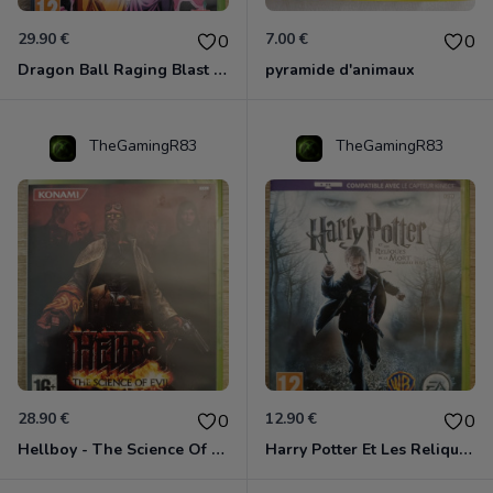
29.90 €
7.00 €
0
0
Dragon Ball Raging Blast 2 Xbox 360
pyramide d'animaux
TheGamingR83
TheGamingR83
28.90 €
12.90 €
0
0
Hellboy - The Science Of Evil Xbox 360
Harry Potter Et Les Reliques De La Mort - 1ère Partie Xbox 360