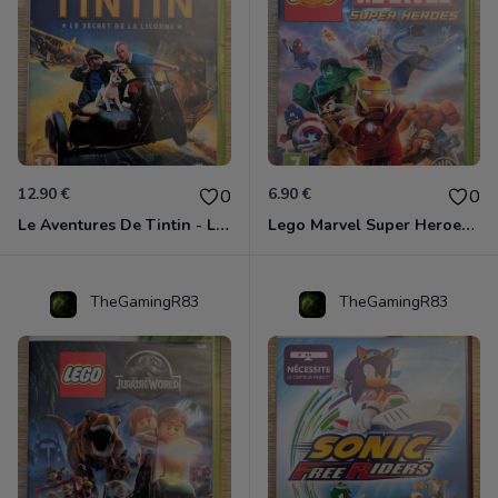
12.90 €
6.90 €
0
0
Le Aventures De Tintin - Le Secret De La Licorne Xbox 360
Lego Marvel Super Heroes Xbox 360
TheGamingR83
TheGamingR83