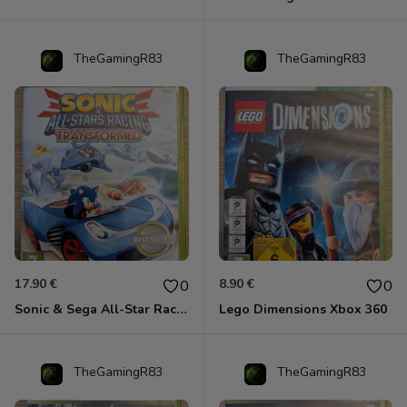
TheGamingR83
TheGamingR83
17.90 €
8.90 €
0
0
Sonic & Sega All-Star Racing - Transformed Xbox 360
Lego Dimensions Xbox 360
TheGamingR83
TheGamingR83