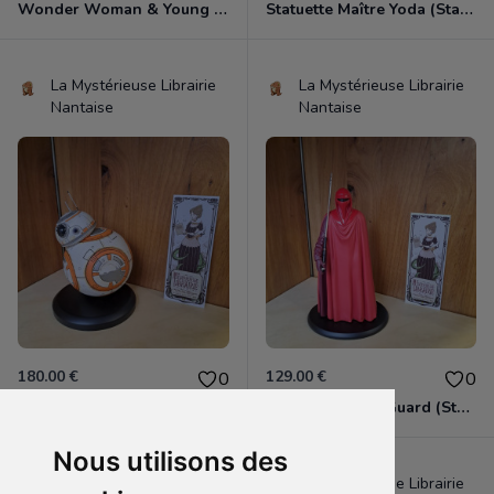
Wonder Woman & Young Diana (tirée de "Wonder Woman 1984")
Statuette Maître Yoda (Star Wars).
La Mystérieuse Librairie
La Mystérieuse Librairie
Nantaise
Nantaise
180.00 €
129.00 €
0
0
Statuette BB-8 (Star Wars).
Statuette Royal Guard (Star Wars).
Nous utilisons des
La Mystérieuse Librairie
La Mystérieuse Librairie