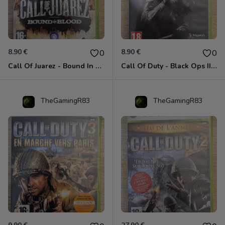
8.90 €
8.90 €
0
0
Call Of Juarez - Bound In Blood Xbox 360
Call Of Duty - Black Ops II Xbox 360
TheGamingR83
TheGamingR83