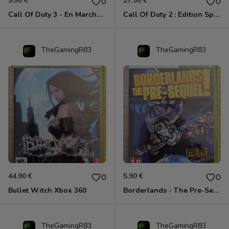
9.90 €
27.90 €
0
0
Call Of Duty 3 - En Marche Vers Paris Xbox 360
Call Of Duty 2 : Edition Spéciale Xbox 360 GOTY
TheGamingR83
TheGamingR83
44.90 €
5.90 €
0
0
Bullet Witch Xbox 360
Borderlands - The Pre-Sequel ! Xbox 360
TheGamingR83
TheGamingR83