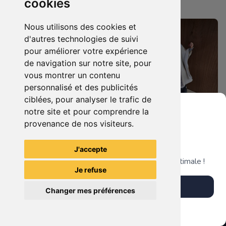
cookies
Nantaise
Nantaise
Nous utilisons des cookies et
d'autres technologies de suivi
pour améliorer votre expérience
de navigation sur notre site, pour
vous montrer un contenu
personnalisé et des publicités
ciblées, pour analyser le trafic de
notre site et pour comprendre la
provenance de nos visiteurs.
99.90 €
189.90 €
0
0
Statuette Harley Quinn
Grenier du Geek
Statuette Saruman (Christopher Lee), Le Seigneur des Anneaux.
J'accepte
Télécharge notre app pour une expérience optimale !
Je refuse
La Mystérieuse Librairie
La Mystérieuse Librairie
Télécharger l'app
Nantaise
Nantaise
Changer mes préférences
Plus tard
Vendre