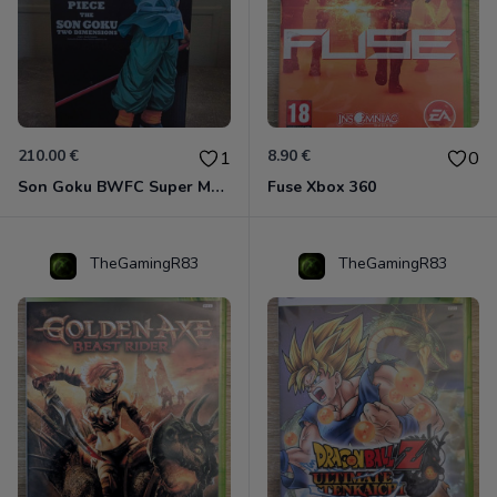
210.00 €
8.90 €
1
0
Son Goku BWFC Super Master Stars
Fuse Xbox 360
TheGamingR83
TheGamingR83