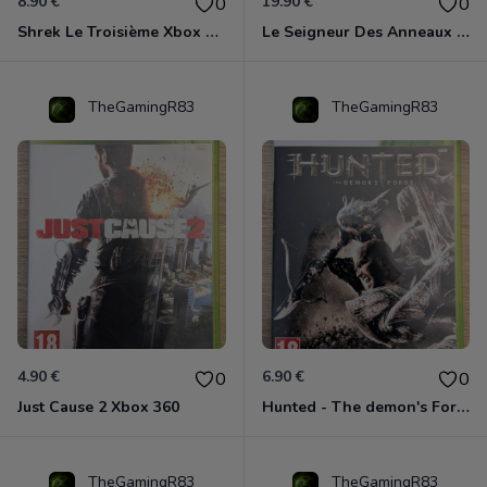
8.90 €
19.90 €
0
0
Shrek Le Troisième Xbox 360
Le Seigneur Des Anneaux - L'âge Des Conquêtes Xbox 360
TheGamingR83
TheGamingR83
4.90 €
6.90 €
0
0
Just Cause 2 Xbox 360
Hunted - The demon's Forge Xbox 360 (Complet CIB)
TheGamingR83
TheGamingR83