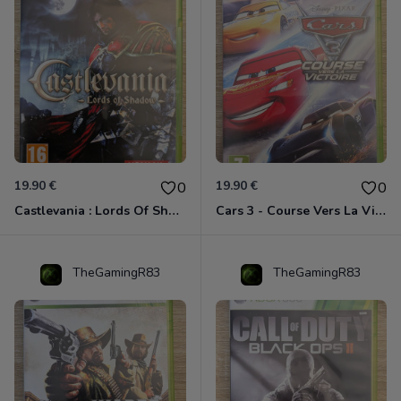
19.90 €
19.90 €
0
0
Castlevania : Lords Of Shadow Xbox 360
Cars 3 - Course Vers La Victoire Xbox 360
TheGamingR83
TheGamingR83