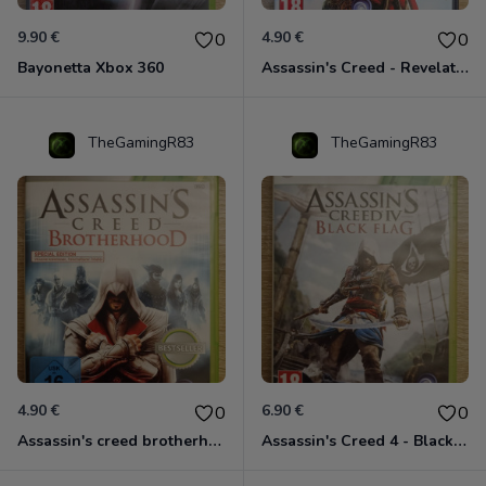
9.90 €
4.90 €
0
0
Bayonetta Xbox 360
Assassin's Creed - Revelations - Classics Edition Xbox 360
TheGamingR83
TheGamingR83
4.90 €
6.90 €
0
0
Assassin's creed brotherhood édition Special Xbox 360 classics
Assassin's Creed 4 - Black Flag - Edition Benelux Xbox 360