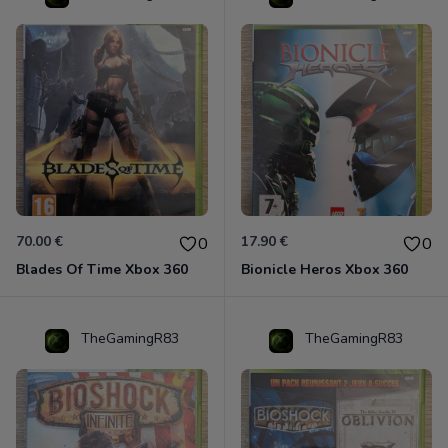
70.00 €
17.90 €
0
0
Blades Of Time Xbox 360
Bionicle Heros Xbox 360
TheGamingR83
TheGamingR83