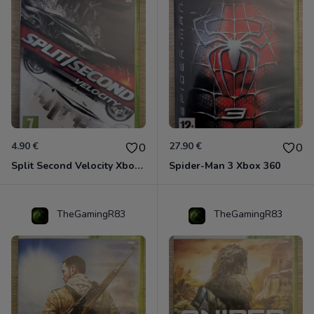
4.90 €
27.90 €
0
0
Split Second Velocity Xbox 360
Spider-Man 3 Xbox 360
TheGamingR83
TheGamingR83