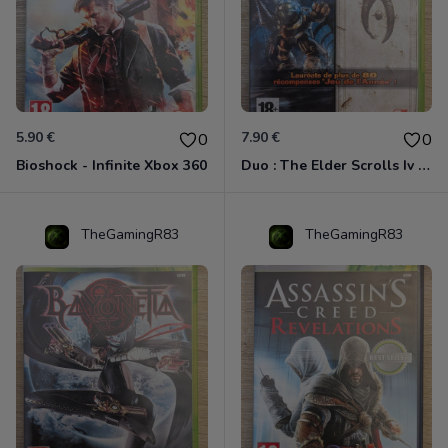
5.90 €
7.90 €
0
0
Bioshock - Infinite Xbox 360
Duo : The Elder Scrolls Iv - Oblivion + Bioshock Xbox 360
TheGamingR83
TheGamingR83