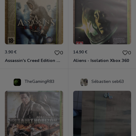
3.90 €
14.90 €
0
0
Assassin's Creed Edition Classics Xbox 360
Aliens - Isolation Xbox 360
TheGamingR83
Sébastien seb63