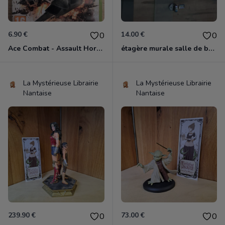
6.90 €
14.00 €
0
0
Ace Combat - Assault Horizon Xbox 360
étagère murale salle de bain
La Mystérieuse Librairie
La Mystérieuse Librairie
Nantaise
Nantaise
239.90 €
73.00 €
0
0