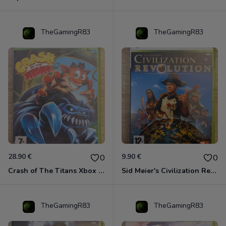
TheGamingR83
TheGamingR83
28.90 €
9.90 €
0
0
Crash of The Titans Xbox 360
Sid Meier's Civilization Revolution Xbox 360
TheGamingR83
TheGamingR83