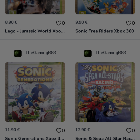
8.90 €
9.90 €
0
0
Lego - Jurassic World Xbox 360
Sonic Free Riders Xbox 360
TheGamingR83
TheGamingR83
11.90 €
12.90 €
0
0
Sonic Generations Xbox 360
Sonic & Sega All-Star Racing avec Banjo-Kazooie Xbox 360