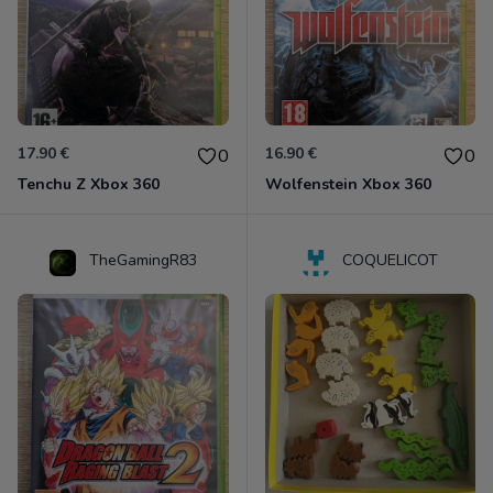
17.90 €
16.90 €
0
0
Tenchu Z Xbox 360
Wolfenstein Xbox 360
TheGamingR83
COQUELICOT