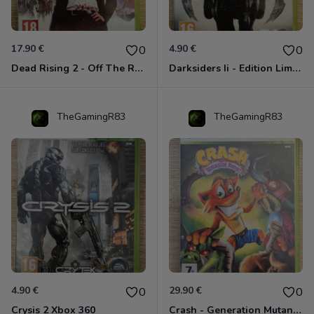
17.90 €
4.90 €
0
0
Dead Rising 2 - Off The Record Xbox 360
Darksiders Ii - Edition Limitée Xbox 360
TheGamingR83
TheGamingR83
4.90 €
29.90 €
0
0
Crysis 2 Xbox 360
Crash - Generation Mutant Xbox 360