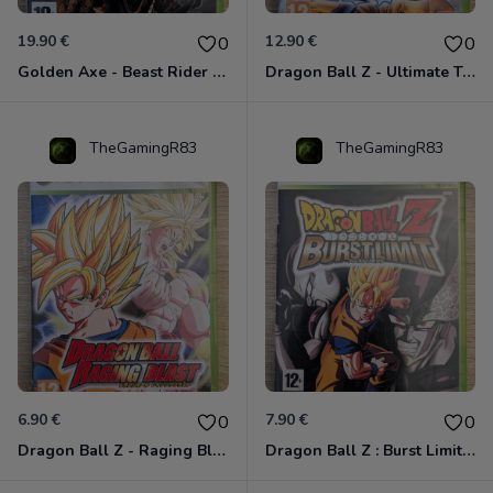
19.90 €
12.90 €
0
0
Golden Axe - Beast Rider Xbox 360
Dragon Ball Z - Ultimate Tenkaichi Xbox 360
TheGamingR83
TheGamingR83
6.90 €
7.90 €
0
0
Dragon Ball Z - Raging Blast Xbox 360
Dragon Ball Z : Burst Limit Xbox 360